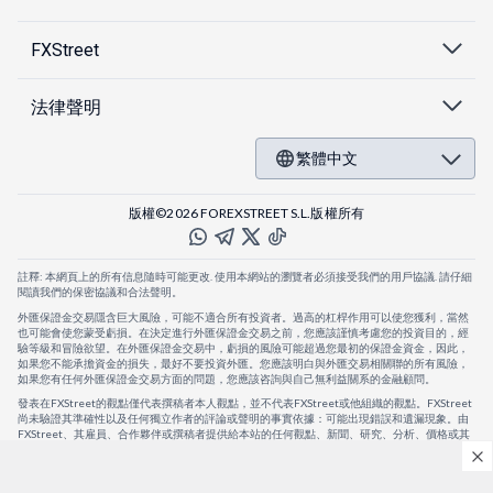
FXStreet
法律聲明
繁體中文
版權©2026 FOREXSTREET S.L.版權所有
註釋: 本網頁上的所有信息隨時可能更改. 使用本網站的瀏覽者必須接受我們的用戶協議. 請仔細
閱讀我們的保密協議和合法聲明。
外匯保證金交易隱含巨大風險，可能不適合所有投資者。過高的杠桿作用可以使您獲利，當然
也可能會使您蒙受虧損。在決定進行外匯保證金交易之前，您應該謹慎考慮您的投資目的，經
驗等級和冒險欲望。在外匯保證金交易中，虧損的風險可能超過您最初的保證金資金，因此，
如果您不能承擔資金的損失，最好不要投資外匯。您應該明白與外匯交易相關聯的所有風險，
如果您有任何外匯保證金交易方面的問題，您應該咨詢與自己無利益關系的金融顧問。
發表在FXStreet的觀點僅代表撰稿者本人觀點，並不代表FXStreet或他組織的觀點。FXStreet
尚未驗證其準確性以及任何獨立作者的評論或聲明的事實依據：可能出現錯誤和遺漏現象。由
FXStreet、其雇員、合作夥伴或撰稿者提供給本站的任何觀點、新聞、研究、分析、價格或其
他信息，僅作為壹般的市場評論，並不構成投資建議。FXStreet將不會承擔任何損失或損害的
賠償責任，包括但不限於因直接或間接使用或依賴這些信息而可能產生的任何利潤損失。