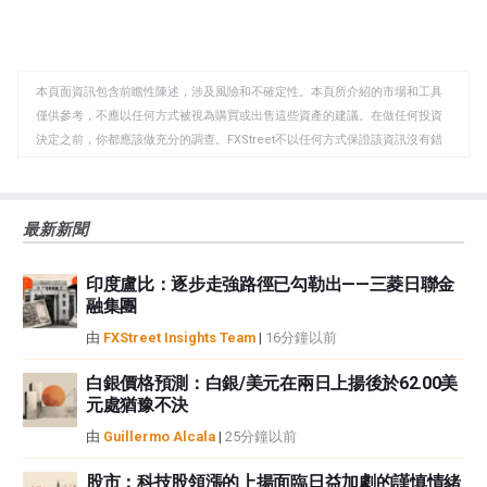
享
享
製
至
至
到
WhatsApp
Telegram
剪
本頁面資訊包含前瞻性陳述，涉及風險和不確定性。本頁所介紹的市場和工具
貼
僅供參考，不應以任何方式被視為購買或出售這些資產的建議。在做任何投資
板
決定之前，你都應該做充分的調查。FXStreet不以任何方式保證該資訊沒有錯
誤、錯誤或重大錯報。它也不保證這些資料是及時的。在公開市場投資涉及很
大的風險，包括損失全部或部分投資，以及精神上的痛苦。所有與投資有關的
風險、損失和成本，包括本金的全部損失，均由您負責。本文僅代表作者個人
最新新聞
觀點，並不代表FXStreet或其廣告商的官方政策或立場。作者不對本頁連結的
資訊負責。
印度盧比：逐步走強路徑已勾勒出——三菱日聯金
如果文章正文中沒有明確提到，在撰寫本文時，作者在本文中提到的任何股票
融集團
中都沒有頭寸，也沒有與文中提到的任何公司有業務關係。除了FXStreet，作
者沒有收到撰寫這篇文章的報酬。
由
FXStreet Insights Team
|
16分鐘以前
FXStreet和作者不提供個性化的建議。作者對該資訊的準確性、完整性或適用
性不作任何陳述。FXStreet和作者將不承擔任何錯誤，遺漏或任何損失，傷害
白銀價格預測：白銀/美元在兩日上揚後於62.00美
元處猶豫不決
或損害由此資訊及其顯示或使用引起的。錯誤和遺漏除外。本文作者和
FXStreet並非註冊投資顧問，本文內容無意提供任何投資建議。
由
Guillermo Alcala
|
25分鐘以前
股市：科技股領漲的上揚面臨日益加劇的謹慎情緒