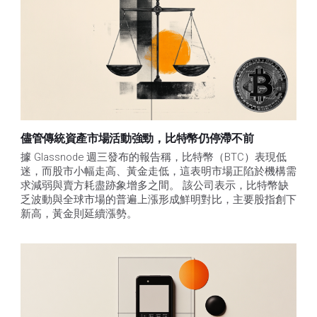
儘管傳統資產市場活動強勁，比特幣仍停滯不前
據 Glassnode 週三發布的報告稱，比特幣（BTC）表現低
迷，而股市小幅走高、黃金走低，這表明市場正陷於機構需
求減弱與賣方耗盡跡象增多之間。 該公司表示，比特幣缺
乏波動與全球市場的普遍上漲形成鮮明對比，主要股指創下
新高，黃金則延續漲勢。