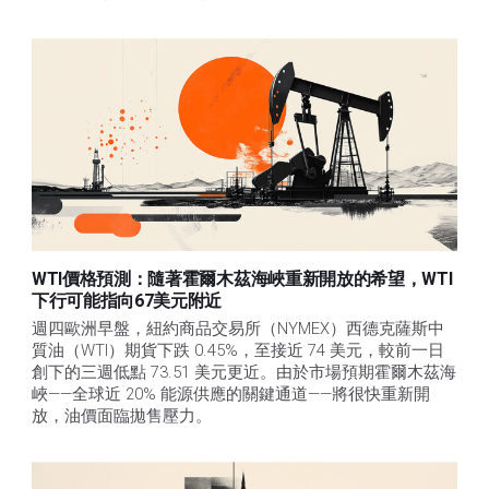
WTI價格預測：隨著霍爾木茲海峽重新開放的希望，WTI
下行可能指向67美元附近
週四歐洲早盤，紐約商品交易所（NYMEX）西德克薩斯中
質油（WTI）期貨下跌 0.45%，至接近 74 美元，較前一日
創下的三週低點 73.51 美元更近。由於市場預期霍爾木茲海
峽——全球近 20% 能源供應的關鍵通道——將很快重新開
放，油價面臨拋售壓力。 