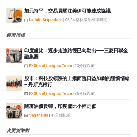
加元持平，交易員關注美伊可能達成協議
由
Lallalit Srijandorn
|
06:24 格林威治標準時間
經濟指標
印度盧比：逐步走強路徑已勾勒出——三菱日聯金
融集團
由
FXStreet Insights Team
|
20分鐘以前
股市：科技股領漲的上揚面臨日益加劇的謹慎情緒
– 丹斯克銀行
由
FXStreet Insights Team
|
36分鐘以前
隨著油價反彈，印度盧比小幅走低
由
Sagar Dua
|
41分鐘以前
次要貨幣對