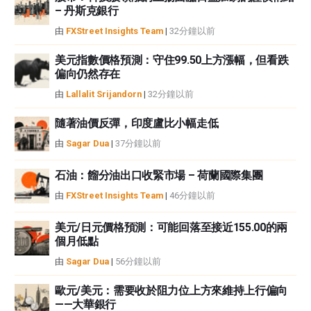
– 丹斯克銀行
由
FXStreet Insights Team
|
32分鐘以前
美元指數價格預測：守住99.50上方漲幅，但看跌
偏向仍然存在
由
Lallalit Srijandorn
|
32分鐘以前
隨著油價反彈，印度盧比小幅走低
由
Sagar Dua
|
37分鐘以前
石油：餾分油出口收緊市場 – 荷蘭國際集團
由
FXStreet Insights Team
|
46分鐘以前
美元/日元價格預測：可能回落至接近155.00的兩
個月低點
由
Sagar Dua
|
56分鐘以前
歐元/美元：需要收於阻力位上方來維持上行偏向
——大華銀行