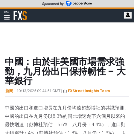
轉
至
FXStreet
MENU
主
顯
示
要
導
內
航
容
中國：由於非美國市場需求強
勁，九月份出口保持韌性 – 大
華銀行
新聞
|
10/13/2025 09:44:51 GMT
| 由
FXStreet Insights Team
中國的出口和進口增長在九月份均遠超彭博社的共識預測。
中國的出口在九月份以8.3%的同比增速創下六個月以來的
最快增速（彭博社預估：6.6%，八月份：4.4%），進口則
大幅躍升7.4%（彭博社預估：1.8%，八月份：1.3%）。以