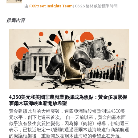
由
FXStreet Insights Team
|
06:26 格林威治標準時間
推薦內容
4,350美元和美國非農就業數據成為焦點：黃金多頭緊握
霍爾木茲海峽重新開放希望
黃金延續此前的大幅突破，週四亞洲時段短暫測試4300美
元水平，創下七週來首次。 自一天前以來，黃金的基本面
似乎沒有發生實質性變化，因為據《衛報》報導，伊朗週三
表示，已接近敲定一項關於通過霍爾木茲海峽進行商業航運
的擬議框架後，重新開放霍爾木茲海峽的希望正在升溫。