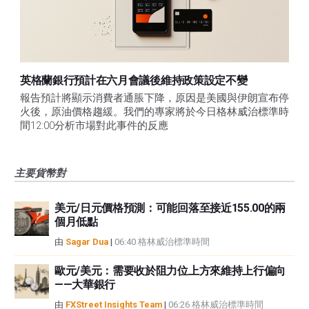
英格蘭銀行預計在六月會議後維持政策設定不變
報告預計將顯示消費者通脹下降，原因是美國與伊朗宣布停
火後，原油價格趨緩。我們的專家將於今日格林威治標準時
間12:00分析市場對此事件的反應
主要貨幣對
美元/日元價格預測：可能回落至接近155.00的兩
個月低點
由
Sagar Dua
|
06:40 格林威治標準時間
歐元/美元：需要收於阻力位上方來維持上行偏向
——大華銀行
由
FXStreet Insights Team
|
06:26 格林威治標準時間