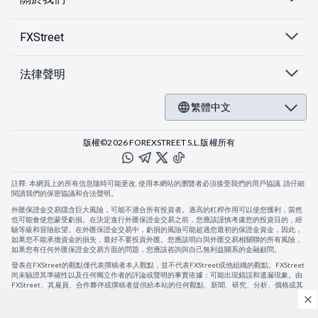
FXStreet
法律聲明
繁體中文
版權©2026 FOREXSTREET S.L.版權所有
註釋: 本網頁上的所有信息隨時可能更改. 使用本網站的瀏覽者必須接受我們的用戶協議. 請仔細
閱讀我們的保密協議和合法聲明。
外匯保證金交易隱含巨大風險，可能不適合所有投資者。過高的杠桿作用可以使您獲利，當然
也可能會使您蒙受虧損。在決定進行外匯保證金交易之前，您應該謹慎考慮您的投資目的，經
驗等級和冒險欲望。在外匯保證金交易中，虧損的風險可能超過您最初的保證金資金，因此，
如果您不能承擔資金的損失，最好不要投資外匯。您應該明白與外匯交易相關聯的所有風險，
如果您有任何外匯保證金交易方面的問題，您應該咨詢與自己無利益關系的金融顧問。
發表在FXStreet的觀點僅代表撰稿者本人觀點，並不代表FXStreet或他組織的觀點。FXStreet
尚未驗證其準確性以及任何獨立作者的評論或聲明的事實依據：可能出現錯誤和遺漏現象。由
FXStreet、其雇員、合作夥伴或撰稿者提供給本站的任何觀點、新聞、研究、分析、價格或其
他信息，僅作為壹般的市場評論，並不構成投資建議。FXStreet將不會承擔任何損失或損害的
賠償責任，包括但不限於因直接或間接使用或依賴這些信息而可能產生的任何利潤損失。