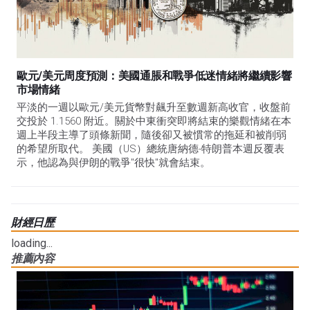
歐元/美元周度預測：美國通脹和戰爭低迷情緒將繼續影響
市場情緒
平淡的一週以歐元/美元貨幣對飆升至數週新高收官，收盤前
交投於 1.1560 附近。關於中東衝突即將結束的樂觀情緒在本
週上半段主導了頭條新聞，隨後卻又被慣常的拖延和被削弱
的希望所取代。 美國（US）總統唐納德-特朗普本週反覆表
示，他認為與伊朗的戰爭"很快"就會結束。
財經日歷
loading...
推薦內容