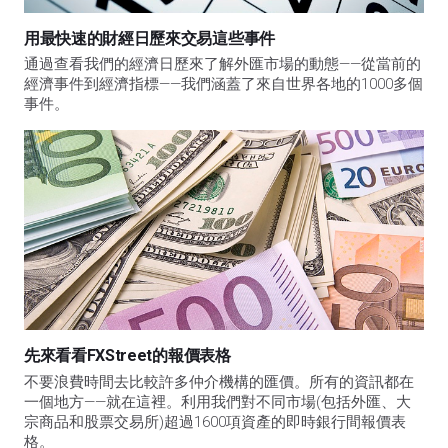
用最快速的財經日歷來交易這些事件
通過查看我們的經濟日歷來了解外匯市場的動態——從當前的
經濟事件到經濟指標——我們涵蓋了來自世界各地的1000多個
事件。
先來看看FXStreet的報價表格
不要浪費時間去比較許多仲介機構的匯價。所有的資訊都在
一個地方——就在這裡。利用我們對不同市場(包括外匯、大
宗商品和股票交易所)超過1600項資產的即時銀行間報價表
格。