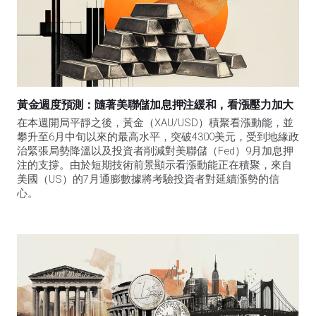
黃金週度預測：隨著美聯儲加息押注緩和，看漲壓力加大
在本週開局平靜之後，黃金（XAU/USD）積聚看漲動能，並
攀升至6月中旬以來的最高水平，突破4300美元，受到地緣政
治緊張局勢降溫以及投資者削減對美聯儲（Fed）9月加息押
注的支撐。由於短期技術前景顯示看漲動能正在積聚，來自
美國（US）的7月通膨數據將考驗投資者對延續漲勢的信
心。 