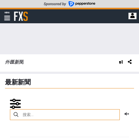
轉
至
FXStreet
MENU
主
顯
示
要
導
內
航
容
外匯新聞
最新新聞