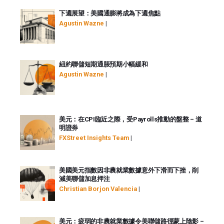
下週展望：美國通膨將成為下週焦點
Agustin Wazne
|
紐約聯儲短期通脹預期小幅緩和
Agustin Wazne
|
美元：在CPI臨近之際，受Payrolls推動的盤整 – 道
明證券
FXStreet Insights Team
|
美國美元指數因非農就業數據意外下滑而下挫，削
減美聯儲加息押注
Christian Borjon Valencia
|
美元：疲弱的非農就業數據令美聯儲路徑蒙上陰影 –