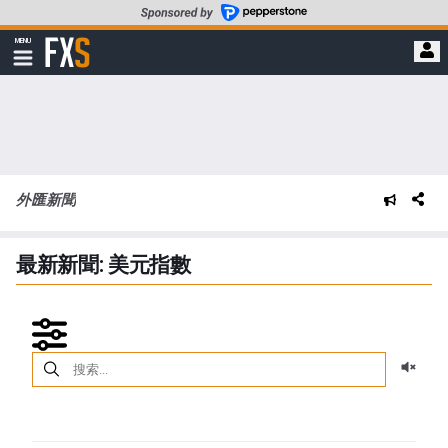
轉
至
FXStreet
MENU
主
顯
示
要
導
內
航
容
外匯新聞
最新新聞: 美元指數