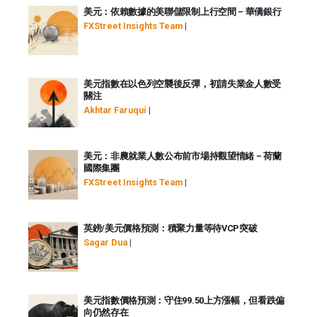
美元：依賴數據的美聯儲限制上行空間 – 華僑銀行
FXStreet Insights Team
|
美元指數在以色列空襲後反彈，初請失業金人數受
關注
Akhtar Faruqui
|
美元：非農就業人數公布前市場持觀望情緒 – 荷蘭
國際集團
FXStreet Insights Team
|
英鎊/美元價格預測：積聚力量等待VCP突破
Sagar Dua
|
美元指數價格預測：守住99.50上方漲幅，但看跌偏
向仍然存在