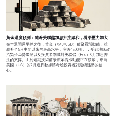
黃金週度預測：隨著美聯儲加息押注緩和，看漲壓力加大
在本週開局平靜之後，黃金（XAU/USD）積聚看漲動能，並
攀升至6月中旬以來的最高水平，突破4300美元，受到地緣政
治緊張局勢降溫以及投資者削減對美聯儲（Fed）9月加息押
注的支撐。由於短期技術前景顯示看漲動能正在積聚，來自
美國（US）的7月通膨數據將考驗投資者對延續漲勢的信
心。 