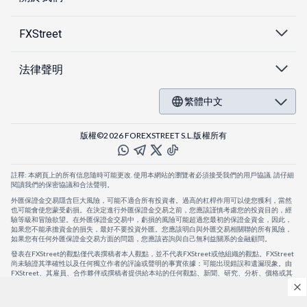
FXStreet
法律聲明
繁體中文
版權©2026 FOREXSTREET S.L.版權所有
註釋: 本網頁上的所有信息隨時可能更改. 使用本網站的瀏覽者必須接受我們的用戶協議. 請仔細
閱讀我們的保密協議和合法聲明。
外匯保證金交易隱含巨大風險，可能不適合所有投資者。過高的杠桿作用可以使您獲利，當然
也可能會使您蒙受虧損。在決定進行外匯保證金交易之前，您應該謹慎考慮您的投資目的，經
驗等級和冒險欲望。在外匯保證金交易中，虧損的風險可能超過您最初的保證金資金，因此，
如果您不能承擔資金的損失，最好不要投資外匯。您應該明白與外匯交易相關聯的所有風險，
如果您有任何外匯保證金交易方面的問題，您應該咨詢與自己無利益關系的金融顧問。
發表在FXStreet的觀點僅代表撰稿者本人觀點，並不代表FXStreet或他組織的觀點。FXStreet
尚未驗證其準確性以及任何獨立作者的評論或聲明的事實依據：可能出現錯誤和遺漏現象。由
FXStreet、其雇員、合作夥伴或撰稿者提供給本站的任何觀點、新聞、研究、分析、價格或其
他信息，僅作為壹般的市場評論，並不構成投資建議。FXStreet將不會承擔任何損失或損害的
賠償責任，包括但不限於因直接或間接使用或依賴這些信息而可能產生的任何利潤損失。