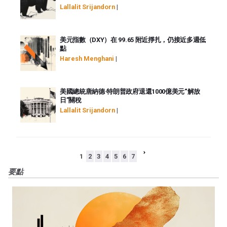
Lallalit Srijandorn
|
美元指數（DXY）在 99.65 附近掙扎，仍接近多週低
點
Haresh Menghani
|
美國總統唐納德·特朗普政府退還1000億美元“解放
日”關稅
Lallalit Srijandorn
|
下
1
2
3
4
5
6
7
一
要點
頁