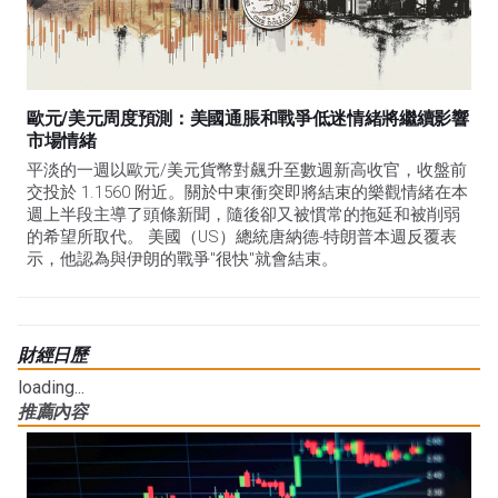
歐元/美元周度預測：美國通脹和戰爭低迷情緒將繼續影響
市場情緒
平淡的一週以歐元/美元貨幣對飆升至數週新高收官，收盤前
交投於 1.1560 附近。關於中東衝突即將結束的樂觀情緒在本
週上半段主導了頭條新聞，隨後卻又被慣常的拖延和被削弱
的希望所取代。 美國（US）總統唐納德-特朗普本週反覆表
示，他認為與伊朗的戰爭"很快"就會結束。
財經日歷
loading...
推薦內容