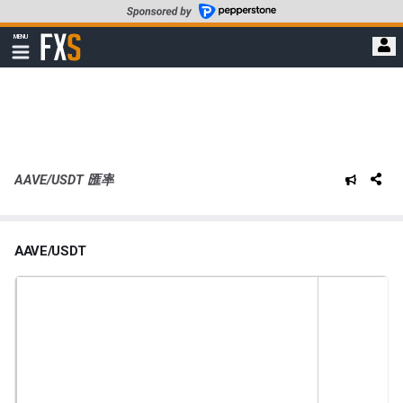
轉
至
FXStreet
MENU
主
顯
示
要
導
內
航
容
AAVE/USDT 匯率
AAVE/USDT