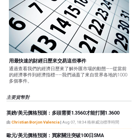
用最快速的財經日歷來交易這些事件
通過查看我們的經濟日歷來了解外匯市場的動態——從當前
的經濟事件到經濟指標——我們涵蓋了來自世界各地的1000
多個事件。
主要貨幣對
英鎊/美元價格預測：多頭需要1.3560才能打開1.3600
由
Christian Borjon Valencia
|
Aug 07, 18:34 格林威治標準時間
歐元/美元價格預測：買家關注突破100日SMA