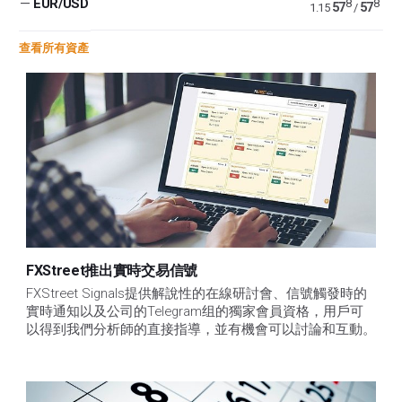
—
EUR/USD
8
8
57
57
1.15
/
查看所有資產
FXStreet推出實時交易信號
FXStreet Signals提供解說性的在線研討會、信號觸發時的
實時通知以及公司的Telegram组的獨家會員資格，用戶可
以得到我們分析師的直接指導，並有機會可以討論和互動。