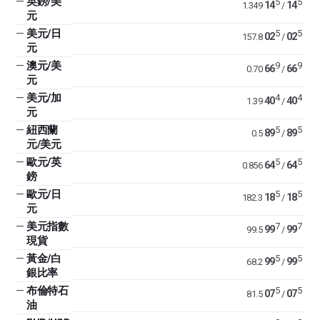
—
英鎊/美
5
5
14
14
1.349
/
元
—
美元/日
5
5
02
02
157.8
/
元
—
澳元/美
9
9
66
66
0.70
/
元
—
美元/加
4
4
40
40
1.39
/
元
—
紐西蘭
5
5
89
89
0.5
/
元/美元
—
歐元/英
5
5
64
64
0.856
/
鎊
—
歐元/日
5
5
18
18
182.3
/
元
—
美元指數
7
7
99
99
99.5
/
現貨
—
黃金/白
5
5
99
99
68.2
/
銀比率
—
布倫特石
5
5
07
07
81.5
/
油