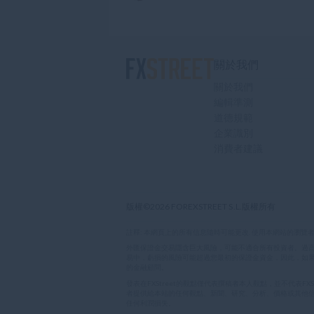
關於我們
關於我們
編輯準測
道德規範
企業識別
消費者建議
版權©2026 FOREXSTREET S.L.版權所有
註釋: 本網頁上的所有信息隨時可能更改. 使用本網站的瀏覽
外匯保證金交易隱含巨大風險，可能不適合所有投資者。過
易中，虧損的風險可能超過您最初的保證金資金，因此，如
的金融顧問。
發表在FXStreet的觀點僅代表撰稿者本人觀點，並不代表FX
者提供給本站的任何觀點、新聞、研究、分析、價格或其他信
任何利潤損失。