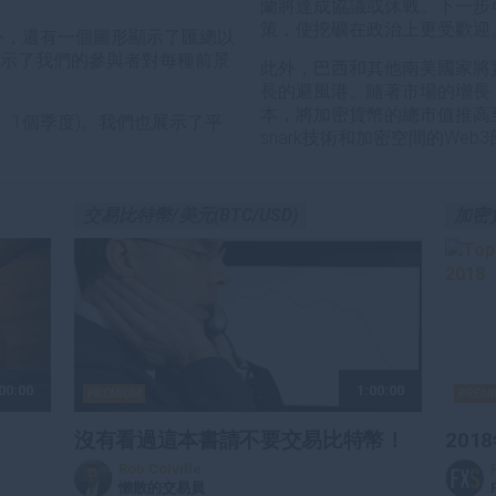
蘭將達成協議或休戰。下一步
策，使挖礦在政治上更受歡迎
外，還有一個圖形顯示了匯總以
顯示了我們的參與者對每種前景
此外，巴西和其他南美國家將
長的避風港。隨著市場的增長
本，將加密貨幣的總市值推高至
、1個季度)。我們也展示了平
snark技術和加密空間的We
交易比特幣/美元(BTC/USD)
加密
00:00
1:00:00
PREMIUM
PREM
沒有看過這本書請不要交易比特幣！
20
Rob Colville
懶散的交易員