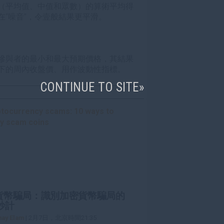
（平均值、中值和眾數）的算術平均得
“噪音”，令壹般結果更平滑。
慘與者的最小和最大預期價格，其結果
下的周內收盤價、用作波動性指標。
CONTINUE TO SITE
貨幣騙局：識別加密貨幣騙局的
妙計
hay Elam
| 2月7日，北京時間21:35