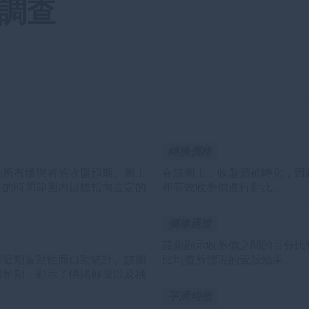
期調查
轉換價格
的所有慘與者的收盤預期。圖上
在該圖上，收盤價被轉化，因
定的時間範圍內目標指向壹定的
和有效收盤價進行對比。
價格通道
該圖顯示收盤價之間的百分比
和近期波動性而自動統計。該圖
比均值所體現的壹般結果。
盤預期，顯示了情緒極限以及橫
平滑均值