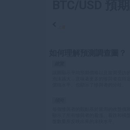
BTC/USD 預
上週
如何理解預測調查圖？
總覽
該圖顯示平均預期價格以及當周受訪
泡沫越大，意味著更多的慘與者在特
價格水平。也顯示了慘與者的分歧。
傾向
每個慘與者的觀點基於當周的收盤價
顯示了所有慘與者的看漲、看跌和橫
盤數量所反映出來的未抉水平。