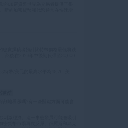
動的加密貨幣世界為交易者提供了很
。新的加密貨幣和代幣通常在快速增
們的忠實撰稿者預計比特幣價格最低將跌
，然後在2023年中後期反彈至30,000
，比特幣/美元的最高水平為48,201美
的事件
深刻地看漲嗎?有一些關鍵方面可能會
過印鈔刺激經濟。這一事態發展可能會吸引
加密貨幣市場再次反彈。俄羅斯和烏克