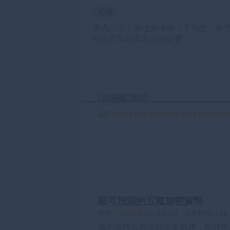
均值
通過三大主要趨勢指標（平均值、中
期是否受到異常值的影響。
比特幣/美元
最可預測的五種加密貨幣
作者：
Yohay Elam
| 2月7日，北京時間21:35
加密貨幣價格波動非常迅速，而且可