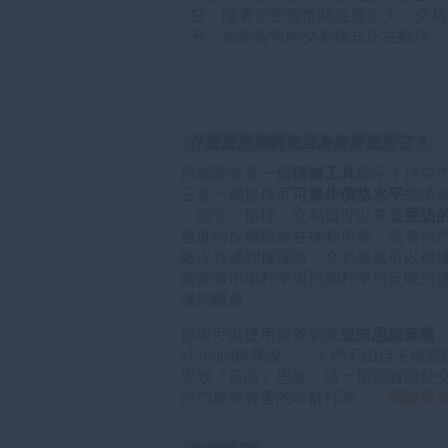
狂。隨著加密貨幣關註度加大，交易
升，加密貨幣的交易模式正在顯現。
什麼是預測調查且為何要使用它？
預測調查是一個
情緒工具
顯示了頂尖
它是一個提供可
可操作價格水平
的情
「頭寸」指標。交易員可以查看
受訪
過度的投機情緒在推動市場，或者他
緒沒有達到極端時，交易者就可以根
當實際市場利率與預測利率所反映的
場的機會。
你還可以使用前景調查
逆向思維策略
。
Moreira解釋說：「人們不由自主
導致『反向』思維。這一預測有助於
他們最終有害的羊群行為。」
閱讀更