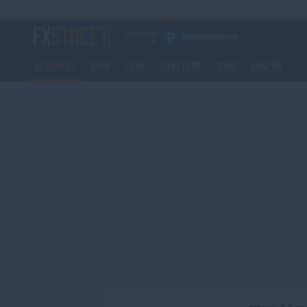
轉
至
FXStreet
主
要
技術研究
新聞
分析
財經日歷
加密
經紀商
內
容