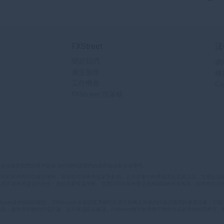
FXStreet
法
關於我們
網
廣告服務
條
工作機會
Co
FXStreet 部落格
者必須接受我們的用戶協議. 請仔細閱讀我們的保密協議和合法聲明。
高的杠桿作用可以使您獲利，當然也可能會使您蒙受虧損。在決定進行外匯保證金交易之前，您應該謹
果您不能承擔資金的損失，最好不要投資外匯。您應該明白與外匯交易相關聯的所有風險，如果您有任
Street或他組織的觀點。FXStreet尚未驗證其準確性以及任何獨立作者的評論或聲明的事實依據：可能
息，僅作為壹般的市場評論，並不構成投資建議。FXStreet將不會承擔任何損失或損害的賠償責任