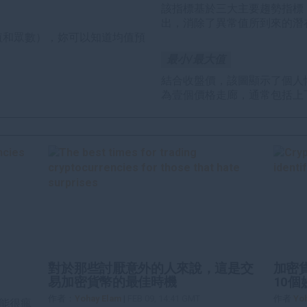
該指標基於三大主要趨勢指標
出，消除了異常值所到來的潛在
值和眾數），妳可以知道均值預
最小/最大值
結合收盤價，該圖顯示了個人
為壹個價格走廊，通常包括上
對於那些討厭意外的人來說，這是交
加密
易加密貨幣的最佳時機
10個
作者：
Yohay Elam
|
FEB 09, 14:41 GMT
作者
Yo
能很瘋