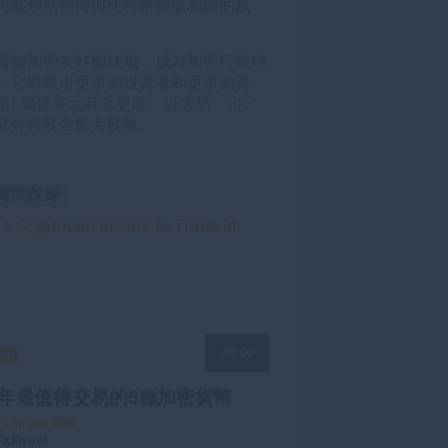
可能包括扭轉與比特幣挖礦相關的政
。
實施加密友好型法規，成為加密行業增
，它將吸引更多的投資者和更多的資
6萬億美元甚至更高。以太坊、ZK-
b3部分將發生重大發展。
貨幣投資
45:00
IUM
18年最值得交易的5種加密貨幣
FXStreet 團隊
FXStreet