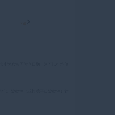
下週
此其對應當周預測日期，這可以把均價
變化。波動性（或極端平緩波動性）對