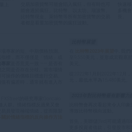
交易加密貨幣可能會陷入瘋狂，但有時也可
快速移
量上
能會過於瘋狂。比特幣、以太坊、瑞波幣、
多機會
比特幣現金、萊特幣等所有加密貨幣的交易
長。
者都是看重加密貨幣的瘋狂波動。
比特幣展望
市場專家的短、中期價格預測。
在
比特幣2023年展望
中, 我
緒指標，而不僅僅是「情緒」或
至9,550美元，並形成宏觀底部
的專家
是否意見一致 —— 是否有
美元。
們之間是否存在分歧。當市場情
從2022年1月到2022年12月
據可操作的價格目標進行交易。
元，最低水平為15,480美元。
價值有偏差時，通常就有進入市
2023年對比特幣最有影響力
FXStreet的研究專家Goncalo
地跟隨人群。情緒指標反過來又會
比特幣會再次看起來令人印象
交易員發現極端情緒，從而限製
導致比特幣橫向波動。
多關於情緒指標的反向操作方法
首先，美聯儲(fed)可能通
更多投資者借款，引發股市和