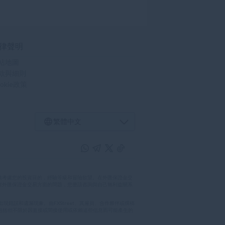
律聲明
站地圖
款與細則
okie政策
繁體中文
慎考慮您的投資目的，經驗等級和冒險欲望。在外匯保證金交
何外匯保證金交易方面的問題，您應該咨詢與自己無利益關系
出現錯誤和遺漏現象。由FXStreet、其雇員、合作夥伴或撰稿
，包括但不限於因直接或間接使用或依賴這些信息而可能產生的