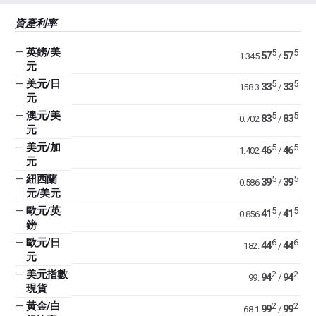
資產利率
—
英鎊/美
5
5
57
57
1.345
/
元
—
美元/日
5
5
33
33
158.3
/
元
—
澳元/美
5
5
83
83
0.702
/
元
—
美元/加
5
5
46
46
1.402
/
元
—
紐西蘭
5
5
39
39
0.586
/
元/美元
—
歐元/英
5
5
41
41
0.856
/
鎊
—
歐元/日
6
6
44
44
182.
/
元
—
美元指數
2
2
94
94
99.
/
現貨
—
黃金/白
2
2
99
99
68.1
/