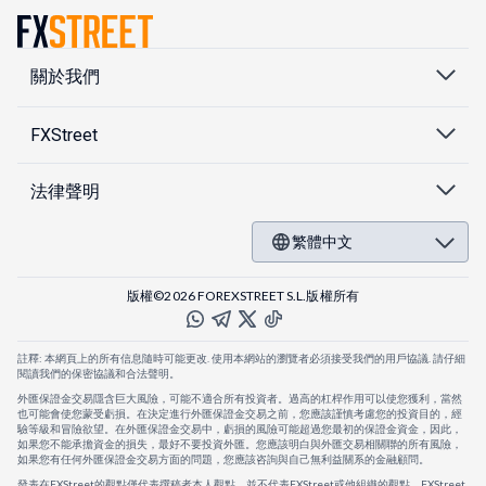
關於我們
FXStreet
法律聲明
繁體中文
版權©2026 FOREXSTREET S.L.版權所有
註釋: 本網頁上的所有信息隨時可能更改. 使用本網站的瀏覽者必須接受我們的用戶協議. 請仔細
閱讀我們的保密協議和合法聲明。
外匯保證金交易隱含巨大風險，可能不適合所有投資者。過高的杠桿作用可以使您獲利，當然
也可能會使您蒙受虧損。在決定進行外匯保證金交易之前，您應該謹慎考慮您的投資目的，經
驗等級和冒險欲望。在外匯保證金交易中，虧損的風險可能超過您最初的保證金資金，因此，
如果您不能承擔資金的損失，最好不要投資外匯。您應該明白與外匯交易相關聯的所有風險，
如果您有任何外匯保證金交易方面的問題，您應該咨詢與自己無利益關系的金融顧問。
發表在FXStreet的觀點僅代表撰稿者本人觀點，並不代表FXStreet或他組織的觀點。FXStreet