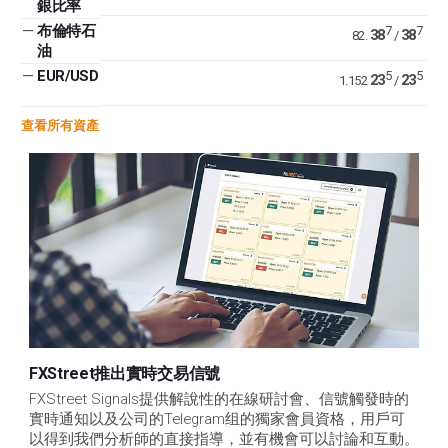
銀比率
—
布倫特石
7
7
38
38
82.
/
油
—
EUR/USD
5
5
23
23
1.152
/
查看所有資產
FXStreet推出實時交易信號
FXStreet Signals提供解說性的在線研討會、信號觸發時的
實時通知以及公司的Telegram组的獨家會員資格，用戶可
以得到我們分析師的直接指導，並有機會可以討論和互動。