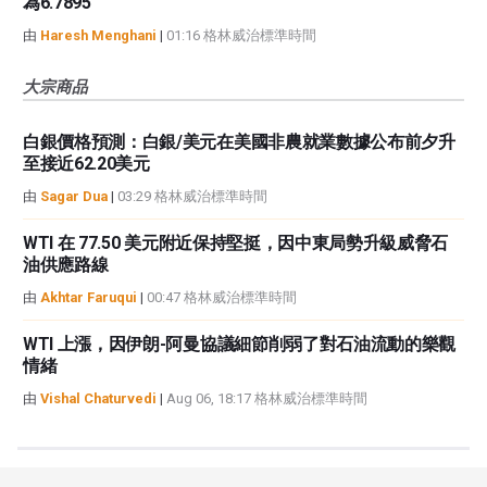
為6.7895
由
Haresh Menghani
|
01:16 格林威治標準時間
大宗商品
白銀價格預測：白銀/美元在美國非農就業數據公布前夕升
至接近62.20美元
由
Sagar Dua
|
03:29 格林威治標準時間
WTI 在 77.50 美元附近保持堅挺，因中東局勢升級威脅石
油供應路線
由
Akhtar Faruqui
|
00:47 格林威治標準時間
WTI 上漲，因伊朗-阿曼協議細節削弱了對石油流動的樂觀
情緒
由
Vishal Chaturvedi
|
Aug 06, 18:17 格林威治標準時間