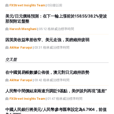
由
FXStreet Insights Team
|
0分鐘以前
美元/日元價格預測：在下一輪上漲前於158.55/38.2%斐波
那契附近盤整
由
Haresh Menghani
|
05:12 格林威治標準時間
因英美收益率差收窄、美元走強，英鎊維持疲弱
由
Akhtar Faruqui
|
03:31 格林威治標準時間
交叉盤
在中國貿易帳數據公佈後，澳元對日元維持跌勢
由
Akhtar Faruqui
|
03:42 格林威治標準時間
人民幣中間價結束兩連升調貶9基點，美伊談判再現“溫差”
由
FXStreet Insights Team
|
01:47 格林威治標準時間
中國人民銀行將美元/人民幣參考匯率設定為6.7904，前值