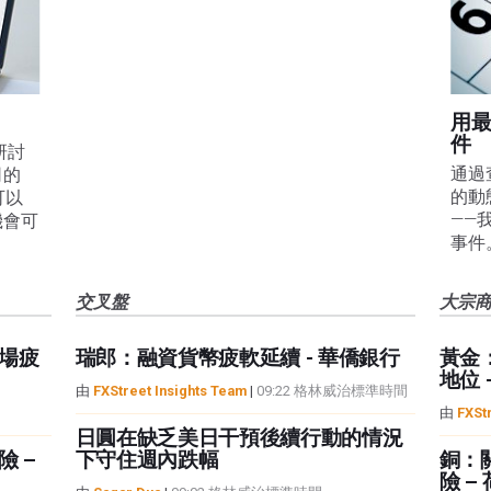
用
件
線研討
通過
司的
的動
可以
——
機會可
事件
交叉盤
大宗
場疲
瑞郎：融資貨幣疲軟延續 - 華僑銀行
黃金
地位 
由
FXStreet Insights Team
|
09:22 格林威治標準時間
由
FXSt
日圓在缺乏美日干預後續行動的情況
 –
下守住週內跌幅
銅：
險 –