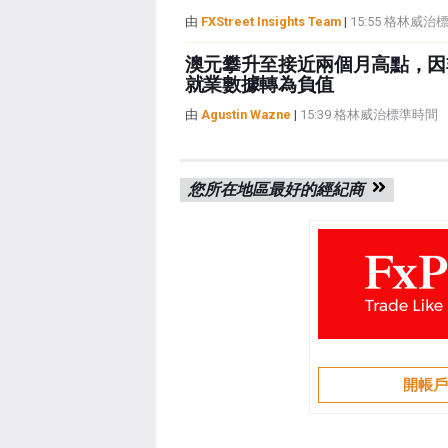
由
FXStreet Insights Team
|
15:55 格林威
澳元攀升至接近兩個月高點，因
就業數據轉為負值
由
Agustin Wazne
|
15:39 格林威治標準時間
您所在地區最好的經紀商
開帳