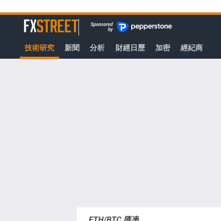
轉
至
FXStreet
主
要
技術研究
新聞
分析
財經日歷
加密
經紀商
內
容
ETH/BTC 匯率