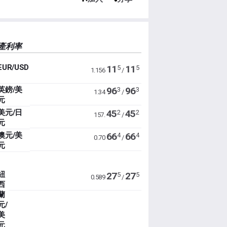
產利率
EUR/USD
11
11
5
5
1.156
/
英鎊/美
96
96
3
3
1.34
/
元
美元/日
45
45
2
2
157.
/
元
澳元/美
66
66
4
4
0.70
/
元
紐
27
27
5
5
0.589
/
西
蘭
元/
美
元