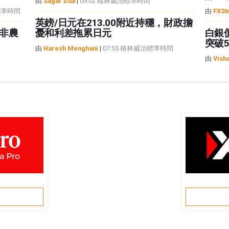
由
Sagar Dua
|
09:02 格林威治標準時間
治標準時間
由
FXSt
英鎊/日元在213.00附近持穩，財政擔
非農
憂和利差拖累日元
白銀
突破5
由
Haresh Menghani
|
07:55 格林威治標準時間
由
Vish
戶