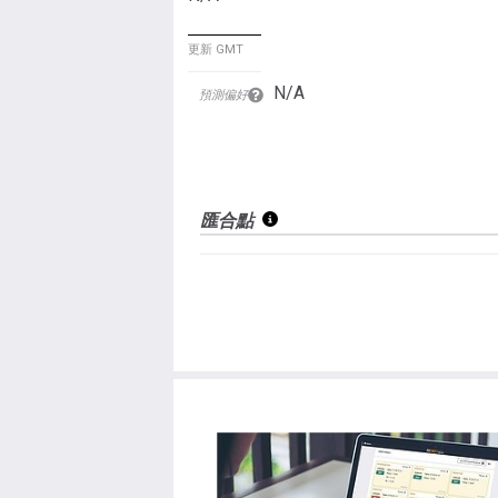
更新 GMT
N/A
預測偏好
匯合點