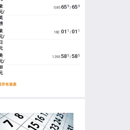
歐
65
65
9
9
0.85
/
元/
英
鎊
歐
01
01
1
1
182.
/
元/
日
元
美
58
58
5
5
1.393
/
元/
加
元
看所有資產