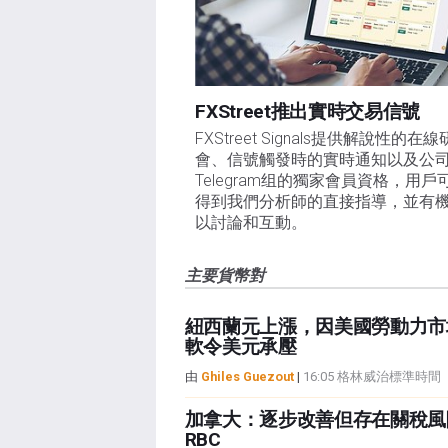
FXStreet推出實時交易信號
FXStreet Signals提供解說性的在
會、信號觸發時的實時通知以及公
Telegram组的獨家會員資格，用戶
得到我們分析師的直接指導，並有
以討論和互動。
主要貨幣對
紐西蘭元上漲，因美國勞動力市
軟令美元承壓
由
Ghiles Guezout
|
16:05 格林威治標準時間
加拿大：逐步改善但存在關稅風險
RBC