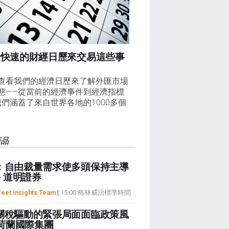
最快速的財經日歷來交易這些事
查看我們的經濟日歷來了解外匯市場
態——從當前的經濟事件到經濟指標
我們涵蓋了來自世界各地的1000多個
。
商品
：自由裁量需求使多頭保持主導
- 道明證券
reet Insights Team
|
15:00 格林威治標準時間
關稅驅動的緊張局面面臨政策風
 荷蘭國際集團