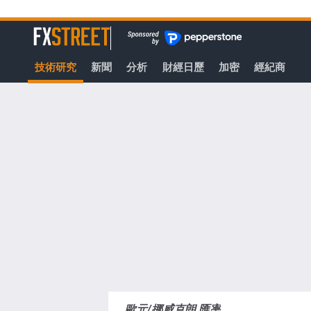
轉
至
FXStreet
主
要
技術研究
新聞
分析
財經日歷
加密
經紀商
內
容
歐元/挪威克朗 匯率