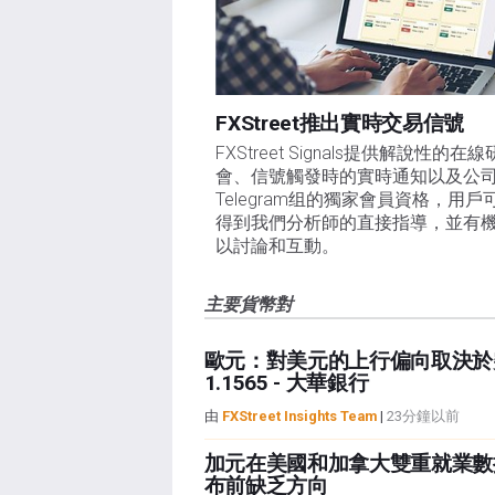
FXStreet推出實時交易信號
FXStreet Signals提供解說性的在
會、信號觸發時的實時通知以及公
Telegram组的獨家會員資格，用戶
得到我們分析師的直接指導，並有
以討論和互動。
主要貨幣對
歐元：對美元的上行偏向取決於
1.1565 - 大華銀行
由
FXStreet Insights Team
|
23分鐘以前
加元在美國和加拿大雙重就業數
布前缺乏方向