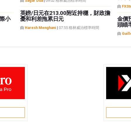
由
Sagar Dua
|
09:02 格林威治標準時間
由
FXSt
英鎊/日元在213.00附近持穩，財政擔
際小
憂和利差拖累日元
金價
頭瞄準
由
Haresh Menghani
|
07:55 格林威治標準時間
由
Guil
戶