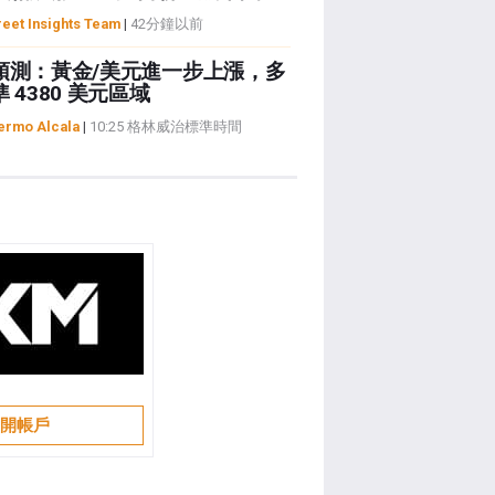
reet Insights Team
|
42分鐘以前
預測：黃金/美元進一步上漲，多
 4380 美元區域
lermo Alcala
|
10:25 格林威治標準時間
開帳戶