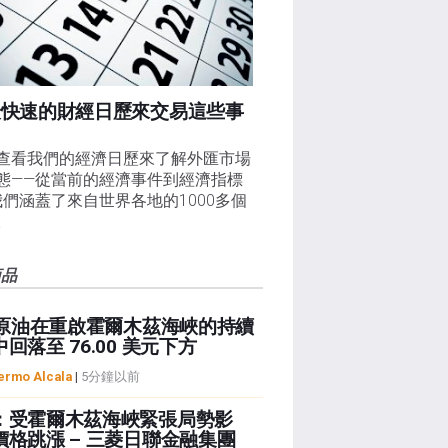
最快速的財經日歷來交易這些事
查看我們的經濟日歷來了解外匯市場
態——從當前的經濟事件到經濟指標
我們涵蓋了來自世界各地的1000多個
。
商品
I 原油在重啟霍爾木茲海峽的持續
回落至 76.00 美元下方
lermo Alcala
|
5分鐘以前
：受霍爾木茲海峽緊張局勢影
價格跳漲 – 三菱日聯金融集團