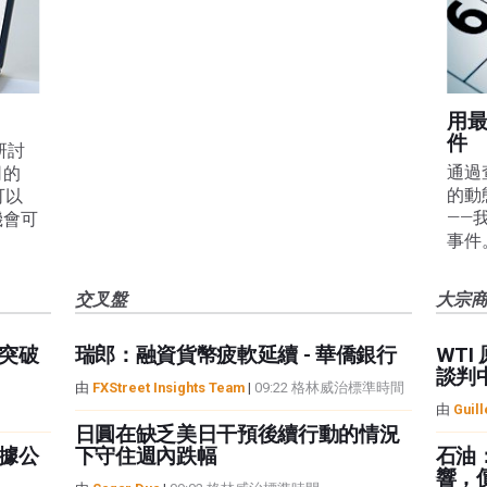
用
件
線研討
通過
司的
的動
可以
——
機會可
事件
交叉盤
大宗
突破
瑞郎：融資貨幣疲軟延續 - 華僑銀行
WT
談判中
由
FXStreet Insights Team
|
09:22 格林威治標準時間
由
Guil
日圓在缺乏美日干預後續行動的情況
據公
下守住週內跌幅
石油
響，