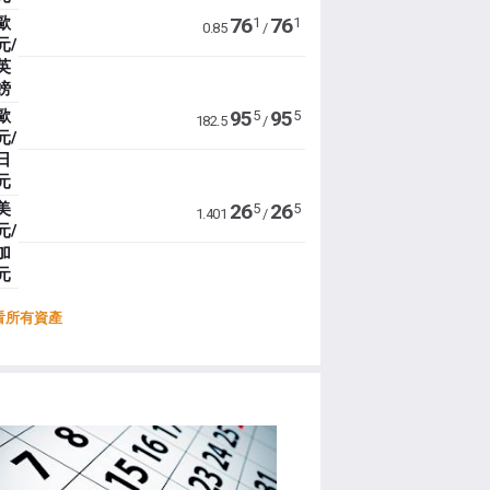
歐
76
76
1
1
0.85
/
元/
英
鎊
歐
95
95
5
5
182.5
/
元/
日
元
美
26
26
5
5
1.401
/
元/
加
元
看所有資產