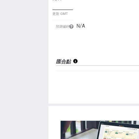
更新 GMT
N/A
預測偏好
匯合點