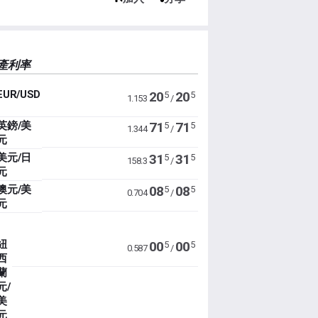
產利率
EUR/USD
20
20
5
5
1.153
/
英鎊/美
71
71
5
5
1.344
/
元
美元/日
31
31
5
5
158.3
/
元
澳元/美
08
08
5
5
0.704
/
元
紐
00
00
5
5
0.587
/
西
蘭
元/
美
元