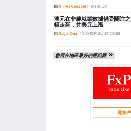
由
Ghiles Guezout
|
49分鐘以前
澳元在非農就業數據備受關注之
幅走高，兌美元上漲
由
Sagar Dua
|
10:55 格林威治標準時間
您所在地區最好的經紀商
開帳