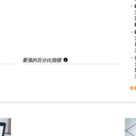
—
—
—
看漲的百分比指標
查