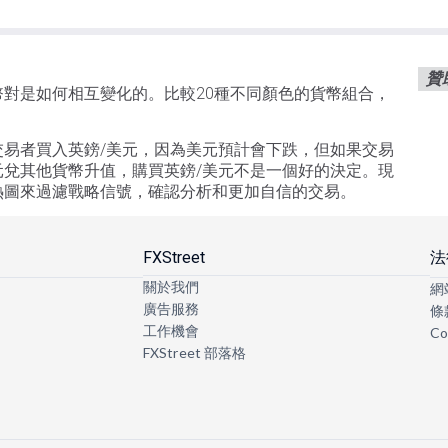
贊
對是如何相互變化的。比較20種不同顏色的貨幣組合，
易者買入英鎊/美元，因為美元預計會下跌，但如果交易
兌其他貨幣升值，購買英鎊/美元不是一個好的決定。現
熱圖來過濾戰略信號，確認分析和更加自信的交易。
FXStreet
法
關於我們
網
廣告服務
條
工作機會
Co
FXStreet 部落格