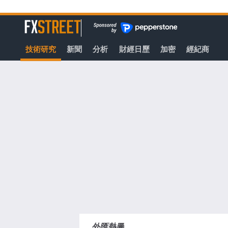
轉
至
FXStreet
主
要
技術研究
新聞
分析
財經日歷
加密
經紀商
內
容
外匯熱圖