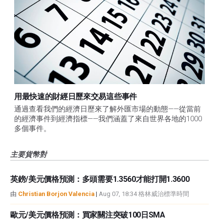
用最快速的財經日歷來交易這些事件
通過查看我們的經濟日歷來了解外匯市場的動態——從當前
的經濟事件到經濟指標——我們涵蓋了來自世界各地的1000
多個事件。
主要貨幣對
英鎊/美元價格預測：多頭需要1.3560才能打開1.3600
由
Christian Borjon Valencia
|
Aug 07, 18:34 格林威治標準時間
歐元/美元價格預測：買家關注突破100日SMA