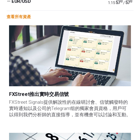
—
EUR/USD
8
8
57
57
1.15
/
查看所有資產
FXStreet推出實時交易信號
FXStreet Signals提供解說性的在線研討會、信號觸發時的
實時通知以及公司的Telegram组的獨家會員資格，用戶可
以得到我們分析師的直接指導，並有機會可以討論和互動。