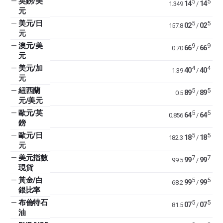
—
英鎊/美
5
5
14
14
1.349
/
元
—
美元/日
5
5
02
02
157.8
/
元
—
澳元/美
9
9
66
66
0.70
/
元
—
美元/加
4
4
40
40
1.39
/
元
—
紐西蘭
5
5
89
89
0.5
/
元/美元
—
歐元/英
5
5
64
64
0.856
/
鎊
—
歐元/日
5
5
18
18
182.3
/
元
—
美元指數
7
7
99
99
99.5
/
現貨
—
黃金/白
5
5
99
99
68.2
/
銀比率
—
布倫特石
5
5
07
07
81.5
/
油