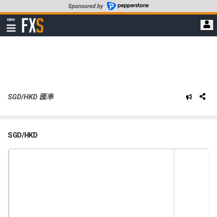
轉
至
FXStreet
MENU
主
顯
示
要
導
內
航
容
SGD/HKD 匯率
SGD/HKD