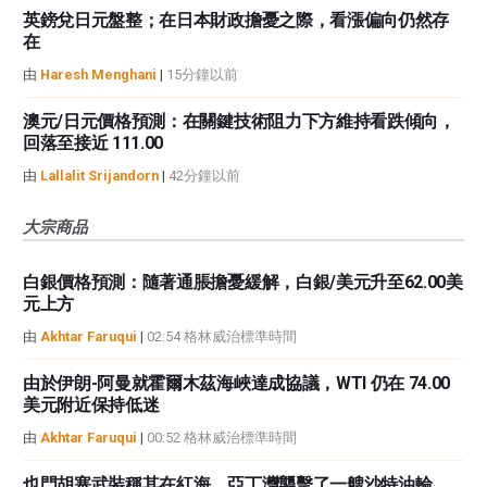
英鎊兌日元盤整；在日本財政擔憂之際，看漲偏向仍然存
在
由
Haresh Menghani
|
15分鐘以前
澳元/日元價格預測：在關鍵技術阻力下方維持看跌傾向，
回落至接近 111.00
由
Lallalit Srijandorn
|
42分鐘以前
大宗商品
白銀價格預測：隨著通脹擔憂緩解，白銀/美元升至62.00美
元上方
由
Akhtar Faruqui
|
02:54 格林威治標準時間
由於伊朗-阿曼就霍爾木茲海峽達成協議，WTI 仍在 74.00
美元附近保持低迷
由
Akhtar Faruqui
|
00:52 格林威治標準時間
也門胡塞武裝稱其在紅海、亞丁灣襲擊了一艘沙特油輪