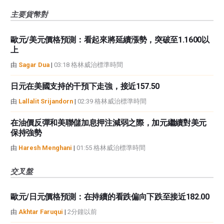
主要貨幣對
歐元/美元價格預測：看起來將延續漲勢，突破至1.1600以
上
由
Sagar Dua
|
03:18 格林威治標準時間
日元在美國支持的干預下走強，接近157.50
由
Lallalit Srijandorn
|
02:39 格林威治標準時間
在油價反彈和美聯儲加息押注減弱之際，加元繼續對美元
保持強勢
由
Haresh Menghani
|
01:55 格林威治標準時間
交叉盤
歐元/日元價格預測：在持續的看跌偏向下跌至接近182.00
由
Akhtar Faruqui
|
2分鐘以前