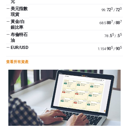
元
—
美元指數
3
3
72
72
99.
/
現貨
—
黃金/白
7
7
88
88
68.5
/
銀比率
—
布倫特石
5
5
.5
.5
78
/
油
—
EUR/USD
5
5
90
90
1.154
/
查看所有資產