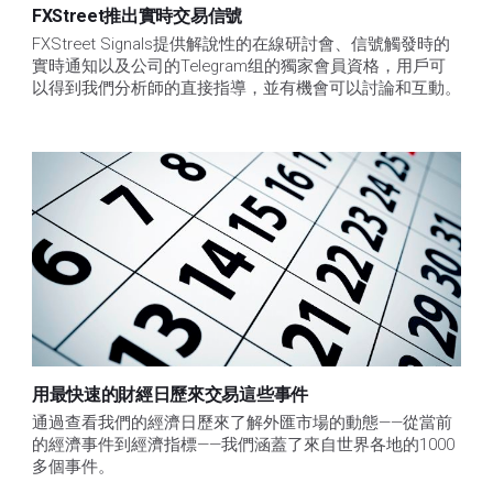
FXStreet推出實時交易信號
FXStreet Signals提供解說性的在線研討會、信號觸發時的
實時通知以及公司的Telegram组的獨家會員資格，用戶可
以得到我們分析師的直接指導，並有機會可以討論和互動。
用最快速的財經日歷來交易這些事件
通過查看我們的經濟日歷來了解外匯市場的動態——從當前
的經濟事件到經濟指標——我們涵蓋了來自世界各地的1000
多個事件。