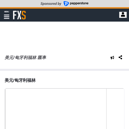
轉
至
FXStreet
MENU
主
顯
示
要
導
內
航
容
美元/匈牙利福林 匯率
美元/匈牙利福林