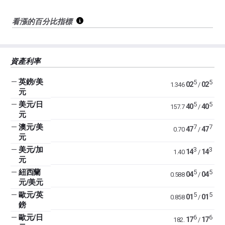
看漲的百分比指標
資產利率
—
英鎊/美
5
5
02
02
1.346
/
元
—
美元/日
5
5
40
40
157.7
/
元
—
澳元/美
7
7
47
47
0.70
/
元
—
美元/加
3
3
14
14
1.40
/
元
—
紐西蘭
5
5
04
04
0.588
/
元/美元
—
歐元/英
5
5
01
01
0.858
/
鎊
—
歐元/日
6
6
17
17
182.
/