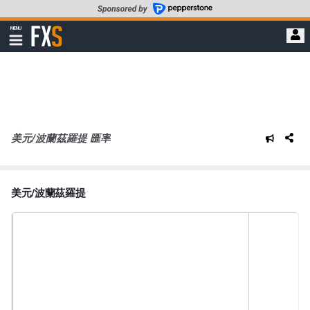
轉
至
FXStreet
MENU
主
顯
示
要
導
內
航
容
美元/波蘭茲羅提 匯率
美元/波蘭茲羅提