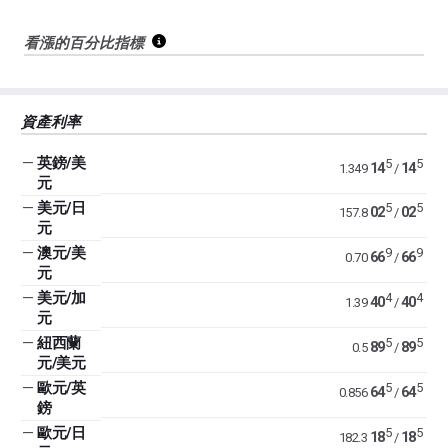
看漲的百分比指標
資產利率
—
英鎊/美
5
5
14
14
1.349
/
元
—
美元/日
5
5
02
02
157.8
/
元
—
澳元/美
9
9
66
66
0.70
/
元
—
美元/加
4
4
40
40
1.39
/
元
—
紐西蘭
5
5
89
89
0.5
/
元/美元
—
歐元/英
5
5
64
64
0.856
/
鎊
—
歐元/日
5
5
18
18
182.3
/