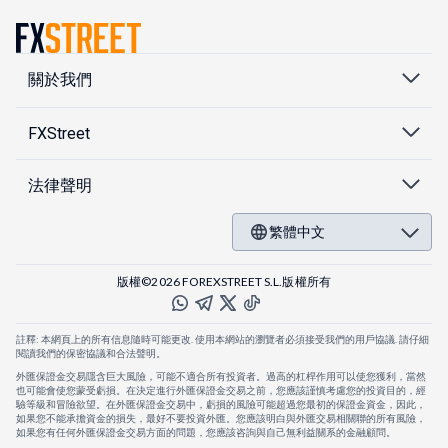
關於我們
FXStreet
法律聲明
繁體中文
版權©2026 FOREXSTREET S.L.版權所有
註釋: 本網頁上的所有信息隨時可能更改. 使用本網站的瀏覽者必須接受我們的用戶協議. 請仔細
閱讀我們的保密協議和合法聲明。
外匯保證金交易隱含巨大風險，可能不適合所有投資者。過高的杠桿作用可以使您獲利，當然
也可能會使您蒙受虧損。在決定進行外匯保證金交易之前，您應該謹慎考慮您的投資目的，經
驗等級和冒險欲望。在外匯保證金交易中，虧損的風險可能超過您最初的保證金資金，因此，
如果您不能承擔資金的損失，最好不要投資外匯。您應該明白與外匯交易相關聯的所有風險，
如果您有任何外匯保證金交易方面的問題，您應該咨詢與自己無利益關系的金融顧問。