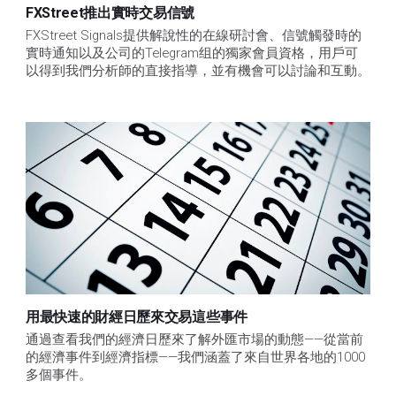
FXStreet推出實時交易信號
FXStreet Signals提供解說性的在線研討會、信號觸發時的
實時通知以及公司的Telegram组的獨家會員資格，用戶可
以得到我們分析師的直接指導，並有機會可以討論和互動。
用最快速的財經日歷來交易這些事件
通過查看我們的經濟日歷來了解外匯市場的動態——從當前
的經濟事件到經濟指標——我們涵蓋了來自世界各地的1000
多個事件。