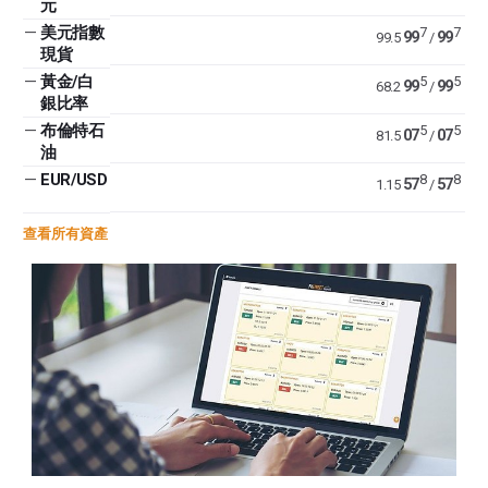
元
—
美元指數
7
7
99
99
99.5
/
現貨
—
黃金/白
5
5
99
99
68.2
/
銀比率
—
布倫特石
5
5
07
07
81.5
/
油
—
EUR/USD
8
8
57
57
1.15
/
查看所有資產