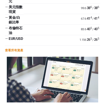
元
—
美元指數
6
6
38
38
99.6
/
現貨
—
黃金/白
4
4
41
41
67.6
/
銀比率
—
布倫特石
5
5
40
40
83.6
/
油
—
EUR/USD
5
5
26
26
1.156
/
查看所有資產