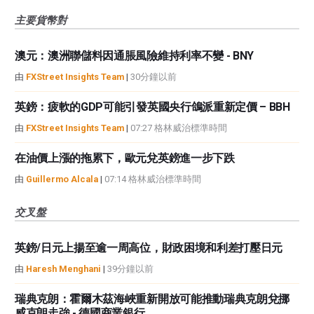
主要貨幣對
澳元：澳洲聯儲料因通脹風險維持利率不變 - BNY
由
FXStreet Insights Team
|
30分鐘以前
英鎊：疲軟的GDP可能引發英國央行鴿派重新定價 – BBH
由
FXStreet Insights Team
|
07:27 格林威治標準時間
在油價上漲的拖累下，歐元兌英鎊進一步下跌
由
Guillermo Alcala
|
07:14 格林威治標準時間
交叉盤
英鎊/日元上揚至逾一周高位，財政困境和利差打壓日元
由
Haresh Menghani
|
39分鐘以前
瑞典克朗：霍爾木茲海峽重新開放可能推動瑞典克朗兌挪
威克朗走強 - 德國商業銀行