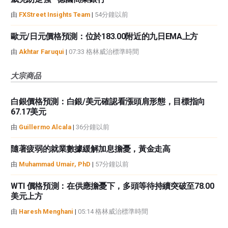
由
FXStreet Insights Team
|
54分鐘以前
歐元/日元價格預測：位於183.00附近的九日EMA上方
由
Akhtar Faruqui
|
07:33 格林威治標準時間
大宗商品
白銀價格預測：白銀/美元確認看漲頭肩形態，目標指向
67.17美元
由
Guillermo Alcala
|
36分鐘以前
隨著疲弱的就業數據緩解加息擔憂，黃金走高
由
Muhammad Umair, PhD
|
57分鐘以前
WTI 價格預測：在供應擔憂下，多頭等待持續突破至78.00
美元上方
由
Haresh Menghani
|
05:14 格林威治標準時間