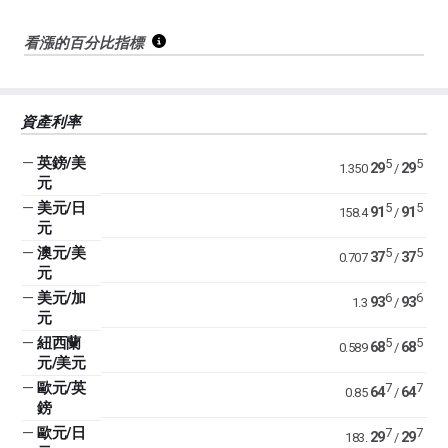
看漲的百分比指標
資產利率
—
英鎊/美
5
5
29
29
1.350
/
元
—
美元/日
5
5
91
91
158.4
/
元
—
澳元/美
5
5
37
37
0.707
/
元
—
美元/加
6
6
93
93
1.3
/
元
—
紐西蘭
5
5
68
68
0.589
/
元/美元
—
歐元/英
7
7
64
64
0.85
/
鎊
—
歐元/日
7
7
29
29
183.
/