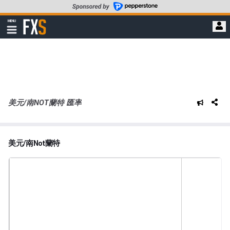
轉
至
FXStreet
MENU
主
顯
示
要
導
內
航
容
美元/南NOT蘭特 匯率
美元/南Not蘭特