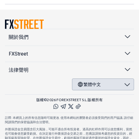
關於我們
FXStreet
法律聲明
繁體中文
版權©2026 FOREXSTREET S.L.版權所有
註釋: 本網頁上的所有信息隨時可能更改. 使用本網站的瀏覽者必須接受我們的用戶協議. 請仔細
閱讀我們的保密協議和合法聲明。
外匯保證金交易隱含巨大風險，可能不適合所有投資者。過高的杠桿作用可以使您獲利，當然
也可能會使您蒙受虧損。在決定進行外匯保證金交易之前，您應該謹慎考慮您的投資目的，經
驗等級和冒險欲望。在外匯保證金交易中，虧損的風險可能超過您最初的保證金資金，因此，