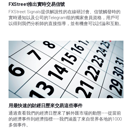
FXStreet推出實時交易信號
FXStreet Signals提供解說性的在線研討會、信號觸發時的
實時通知以及公司的Telegram组的獨家會員資格，用戶可
以得到我們分析師的直接指導，並有機會可以討論和互動。
用最快速的財經日歷來交易這些事件
通過查看我們的經濟日歷來了解外匯市場的動態——從當前
的經濟事件到經濟指標——我們涵蓋了來自世界各地的1000
多個事件。