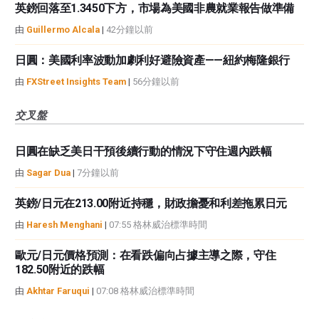
英鎊回落至1.3450下方，市場為美國非農就業報告做準備
由
Guillermo Alcala
|
42分鐘以前
日圓：美國利率波動加劇利好避險資產——紐約梅隆銀行
由
FXStreet Insights Team
|
56分鐘以前
交叉盤
日圓在缺乏美日干預後續行動的情況下守住週內跌幅
由
Sagar Dua
|
7分鐘以前
英鎊/日元在213.00附近持穩，財政擔憂和利差拖累日元
由
Haresh Menghani
|
07:55 格林威治標準時間
歐元/日元價格預測：在看跌偏向占據主導之際，守住
182.50附近的跌幅
由
Akhtar Faruqui
|
07:08 格林威治標準時間