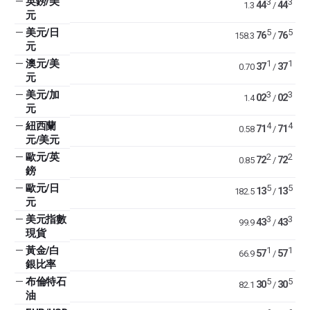
—
英鎊/美
3
3
44
44
1.3
/
元
—
美元/日
5
5
76
76
158.3
/
元
—
澳元/美
1
1
37
37
0.70
/
元
—
美元/加
3
3
02
02
1.4
/
元
—
紐西蘭
4
4
71
71
0.58
/
元/美元
—
歐元/英
2
2
72
72
0.85
/
鎊
—
歐元/日
5
5
13
13
182.5
/
元
—
美元指數
3
3
43
43
99.9
/
現貨
—
黃金/白
1
1
57
57
66.9
/
銀比率
—
布倫特石
5
5
30
30
82.1
/
油