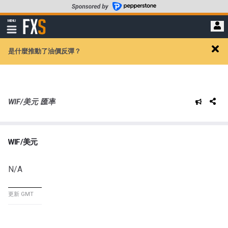
轉
至
FXStreet
MENU
主
顯
示
要
導
內
是什麼推動了油價反彈？
航
Clos
容
alert
WIF/美元 匯率
WIF/美元
N/A
更新 GMT