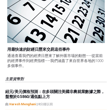
用最快速的財經日歷來交易這些事件
通過查看我們的經濟日歷來了解外匯市場的動態——從當前
的經濟事件到經濟指標——我們涵蓋了來自世界各地的1000
多個事件。
主要貨幣對
紐元/美元價格預測：在多頭關注美國非農就業數據之際，
盤整於0.5860/週低點上方
由
Haresh Menghani
|
8分鐘以前