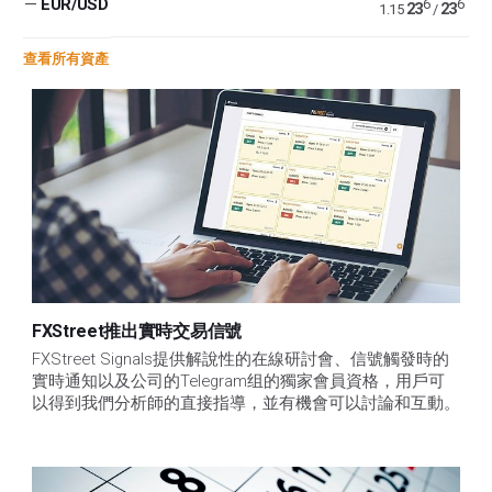
—
EUR/USD
6
6
23
23
1.15
/
查看所有資產
FXStreet推出實時交易信號
FXStreet Signals提供解說性的在線研討會、信號觸發時的
實時通知以及公司的Telegram组的獨家會員資格，用戶可
以得到我們分析師的直接指導，並有機會可以討論和互動。