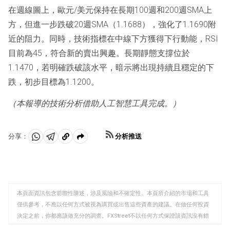
在週線圖上，歐元/美元保持在長期100週和200週SMA上
方，但進一步跌破20週SMA（1.1688），強化了1.1690附
近的阻力。同時，技術指標在中線下方獲得下行動能，RSI
目前為45，符合新的賣出興趣。長期靜態支撐位於
1.1470，若明確跌破該水平，暗示將出現持續且穩定的下
跌，初步目標為1.1200。
（本報導的技術分析借助人工智慧工具完成。）
分析推送
分享：
分
分
複
享
享
製
至
至
到
WhatsApp
Telegram
剪
本頁面資訊包含前瞻性陳述，涉及風險和不確定性。本頁所介紹的市場和工具
貼
僅供參考，不應以任何方式被視為購買或出售這些資產的建議。在做任何投資
板
決定之前，你都應該做充分的調查。FXStreet不以任何方式保證該資訊沒有錯
誤、錯誤或重大錯報。它也不保證這些資料是及時的。在公開市場投資涉及很