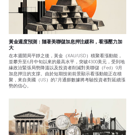
黃金週度預測：隨著美聯儲加息押注緩和，看漲壓力加
大
在本週開局平靜之後，黃金（XAU/USD）積聚看漲動能，
並攀升至6月中旬以來的最高水平，突破4300美元，受到地
緣政治緊張局勢降溫以及投資者削減對美聯儲（Fed）9月
加息押注的支撐。由於短期技術前景顯示看漲動能正在積
聚，來自美國（US）的7月通膨數據將考驗投資者對延續漲
勢的信心。 