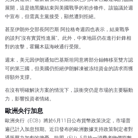
展開，這是德黑蘭結束與美國戰爭的初步條件。該協議於週
中宣布，但需真主黨接受，顯然遭到拒絕。
甚至伊朗外交部長阿巴斯·阿拉格奇週四也表示，結束戰爭
的談判"沒有實質性進展"。此外，中東地區仍在進行針鋒相
對的攻擊，霍爾木茲海峽通行受限。
週末，美元因伊朗通知巴基斯坦同意將部分鈾轉移至雙方認
可的第三國，但美國仍拒絕伊朗解凍被冻结資金的請求而獲
得額外支撐。
在沒有明確解決方案的情況下，該衝突仍是市場的主要驅動
力，影響投資者情緒。
歐洲央行加息
歐洲央行（ECB）將於6月11日公布貨幣政策決定，市場普
遍已計入加息預期。近日發布的歐洲數據支持政策制定者對
通脹壓力加劇的擔憂。歐盟（EU）5月統一消費者物價指數