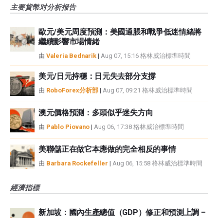
主要貨幣对分析报告
歐元/美元周度預測：美國通脹和戰爭低迷情緒將
繼續影響市場情緒
由
Valeria Bednarik
|
Aug 07, 15:16 格林威治標準時間
美元/日元持穩：日元失去部分支撐
由
RoboForex分析部
|
Aug 07, 09:21 格林威治標準時間
澳元價格預測：多頭似乎迷失方向
由
Pablo Piovano
|
Aug 06, 17:38 格林威治標準時間
美聯儲正在做它本應做的完全相反的事情
由
Barbara Rockefeller
|
Aug 06, 15:58 格林威治標準時間
經濟指標
新加坡：國內生產總值（GDP）修正和預測上調 –