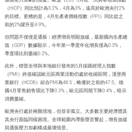
（HICP）同比預計為3.2%，4月為3%，遠高於歐洲央行2%
的目標。更糟的是，4月生產者價格指數（PPI）同比從之
前的2%躍升至4.9%。
但問題不僅僅是通脹：經濟增長明顯放緩，最新國內生產總
值（GDP）數據顯示，今年第一季度年化增長僅為0.3%，
季度環比則萎縮0.2%。
此外，標普全球與本地銀行發布的5月採購經理人指數
（PMI）終值確認歐元區商業活動仍處於收縮區間，漢堡商
業銀行（HCOB）綜合PMI為48.5，略優於之前的47.5。德
國4月零售銷售環比下降0.3%，歐元區同期下降0.4%，暗示
消費萎縮。
歐洲央行處於兩難境地，但並非孤立。大多數主要經濟體及
其央行面臨同樣困境。全球範圍內滯脹聲音響起，增長放緩
與通脹壓力加劇構成最壞情景。