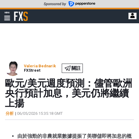
轉
至
FXStreet
MENU
主
顯
示
要
導
內
航
容
Valeria Bednarik
關註
FXStreet
歐元/美元週度預測：儘管歐洲
央行預計加息，美元仍將繼續
上揚
分析
|
06/05/2026 15:35:18 GMT
由於強勁的非農就業數據提振了美聯儲即將加息的概