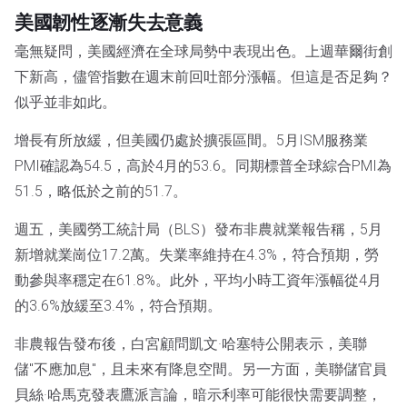
美國韌性逐漸失去意義
毫無疑問，美國經濟在全球局勢中表現出色。上週華爾街創
下新高，儘管指數在週末前回吐部分漲幅。但這是否足夠？
似乎並非如此。
增長有所放緩，但美國仍處於擴張區間。5月ISM服務業
PMI確認為54.5，高於4月的53.6。同期標普全球綜合PMI為
51.5，略低於之前的51.7。
週五，美國勞工統計局（BLS）發布非農就業報告稱，5月
新增就業崗位17.2萬。失業率維持在4.3%，符合預期，勞
動參與率穩定在61.8%。此外，平均小時工資年漲幅從4月
的3.6%放緩至3.4%，符合預期。
非農報告發布後，白宮顧問凱文·哈塞特公開表示，美聯
儲"不應加息"，且未來有降息空間。另一方面，美聯儲官員
貝絲·哈馬克發表鷹派言論，暗示利率可能很快需要調整，