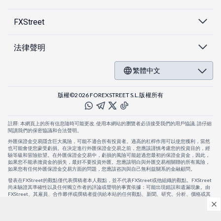
FXStreet
法律聲明
繁體中文
版權©2026 FOREXSTREET S.L.版權所有
註釋: 本網頁上的所有信息隨時可能更改. 使用本網站的瀏覽者必須接受我們的用戶協議. 請仔細
閱讀我們的保密協議和合法聲明。
外匯保證金交易隱含巨大風險，可能不適合所有投資者。過高的杠桿作用可以使您獲利，當然
也可能會使您蒙受虧損。在決定進行外匯保證金交易之前，您應該謹慎考慮您的投資目的，經
驗等級和冒險欲望。在外匯保證金交易中，虧損的風險可能超過您最初的保證金資金，因此，
如果您不能承擔資金的損失，最好不要投資外匯。您應該明白與外匯交易相關聯的所有風險，
如果您有任何外匯保證金交易方面的問題，您應該咨詢與自己無利益關系的金融顧問。
發表在FXStreet的觀點僅代表撰稿者本人觀點，並不代表FXStreet或他組織的觀點。FXStreet
尚未驗證其準確性以及任何獨立作者的評論或聲明的事實依據：可能出現錯誤和遺漏現象。由
FXStreet、其雇員、合作夥伴或撰稿者提供給本站的任何觀點、新聞、研究、分析、價格或其
他信息，僅作為壹般的市場評論，並不構成投資建議。FXStreet將不會承擔任何損失或損害的
賠償責任，包括但不限於因直接或間接使用或依賴這些信息而可能產生的任何利潤損失。