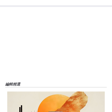
大的風險，包括損失全部或部分投資，以及精神上的痛苦。所有與投資有關的
風險、損失和成本，包括本金的全部損失，均由您負責。本文僅代表作者個人
觀點，並不代表FXStreet或其廣告商的官方政策或立場。作者不對本頁連結的
資訊負責。
如果文章正文中沒有明確提到，在撰寫本文時，作者在本文中提到的任何股票
中都沒有頭寸，也沒有與文中提到的任何公司有業務關係。除了FXStreet，作
者沒有收到撰寫這篇文章的報酬。
FXStreet和作者不提供個性化的建議。作者對該資訊的準確性、完整性或適用
性不作任何陳述。FXStreet和作者將不承擔任何錯誤，遺漏或任何損失，傷害
或損害由此資訊及其顯示或使用引起的。錯誤和遺漏除外。本文作者和
FXStreet並非註冊投資顧問，本文內容無意提供任何投資建議。
編輯精選