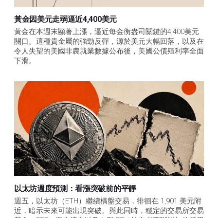
黃金因美元走弱逼近4,400美元
黃金在本週末顯著上漲，逼近每金衡盎司關鍵的4,400美元
關口。這種貴金屬的強勁反彈，源於美元大幅回落，以及在
令人失望的美國非農就業數據公布後，美國公債殖利率全面
下滑。
以太坊週度預測：看漲突破前的平靜
週五，以太坊（ETH）繼續橫盤交易，徘徊在 1,901 美元附
近，暗示未來可能出現突破。與此同時，穩定的交易所交易