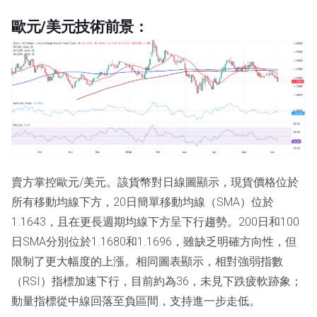
歐元/美元技術前景：
賣方掌控歐元/美元。該貨幣對日線圖顯示，現貨價格位於
所有移動均線下方，20日簡單移動均線（SMA）位於
1.1643，且在更長週期均線下方呈下行趨勢。200日和100
日SMA分別位於1.1680和1.1696，雖缺乏明確方向性，但
限制了更大幅度的上漲。相同圖表顯示，相對強弱指數
（RSI）指標加速下行，目前約為36，未見下跌疲軟跡象；
動量指標從中線回落至負區間，支持進一步走低。