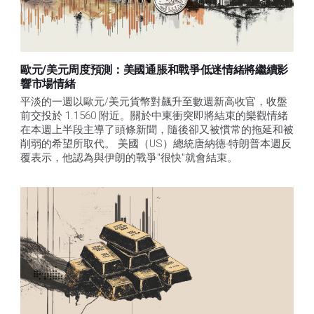
歐元/美元周度預測：美國通脹和戰爭低迷情緒將繼續影
響市場情緒
平淡的一週以歐元/美元貨幣對飆升至數週新高收官，收盤
前交投於 1.1560 附近。關於中東衝突即將結束的樂觀情緒
在本週上半段主導了頭條新聞，隨後卻又被慣常的拖延和被
削弱的希望所取代。 美國（US）總統唐納德-特朗普本週反
覆表示，他認為與伊朗的戰爭"很快"就會結束。