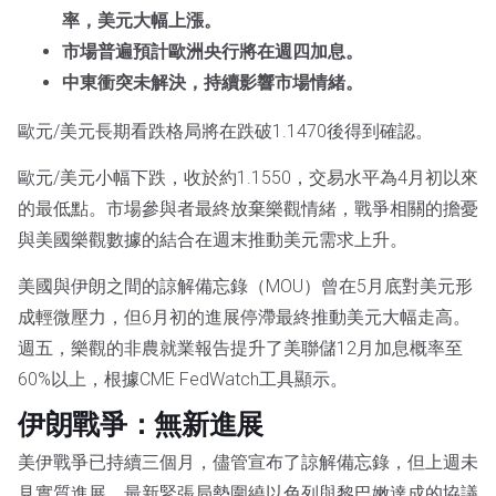
率，美元大幅上漲。
市場普遍預計歐洲央行將在週四加息。
中東衝突未解決，持續影響市場情緒。
歐元/美元長期看跌格局將在跌破1.1470後得到確認。
歐元/美元小幅下跌，收於約1.1550，交易水平為4月初以來
的最低點。市場參與者最終放棄樂觀情緒，戰爭相關的擔憂
與美國樂觀數據的結合在週末推動美元需求上升。
美國與伊朗之間的諒解備忘錄（MOU）曾在5月底對美元形
成輕微壓力，但6月初的進展停滯最終推動美元大幅走高。
週五，樂觀的非農就業報告提升了美聯儲12月加息概率至
60%以上，根據CME FedWatch工具顯示。
伊朗戰爭：無新進展
美伊戰爭已持續三個月，儘管宣布了諒解備忘錄，但上週未
見實質進展。最新緊張局勢圍繞以色列與黎巴嫩達成的協議