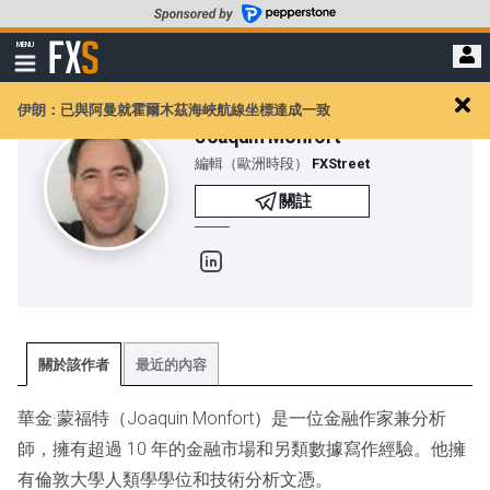
轉
至
FXStreet
MENU
主
顯
示
要
導
內
伊朗：已與阿曼就霍爾木茲海峽航線坐標達成一致
航
Clos
容
Joaquin Monfort
alert
編輯（歐洲時段）
FXStreet
關註
Linkedin
關於該作者
最近的內容
華金·蒙福特（Joaquin Monfort）是一位金融作家兼分析
師，擁有超過 10 年的金融市場和另類數據寫作經驗。他擁
有倫敦大學人類學學位和技術分析文憑。