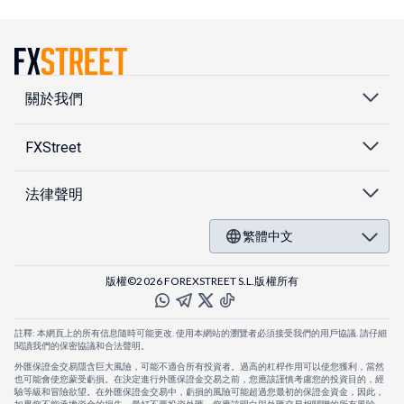
關於我們
FXStreet
法律聲明
繁體中文
版權©2026 FOREXSTREET S.L.版權所有
註釋: 本網頁上的所有信息隨時可能更改. 使用本網站的瀏覽者必須接受我們的用戶協議. 請仔細
閱讀我們的保密協議和合法聲明。
外匯保證金交易隱含巨大風險，可能不適合所有投資者。過高的杠桿作用可以使您獲利，當然
也可能會使您蒙受虧損。在決定進行外匯保證金交易之前，您應該謹慎考慮您的投資目的，經
驗等級和冒險欲望。在外匯保證金交易中，虧損的風險可能超過您最初的保證金資金，因此，
如果您不能承擔資金的損失，最好不要投資外匯。您應該明白與外匯交易相關聯的所有風險，