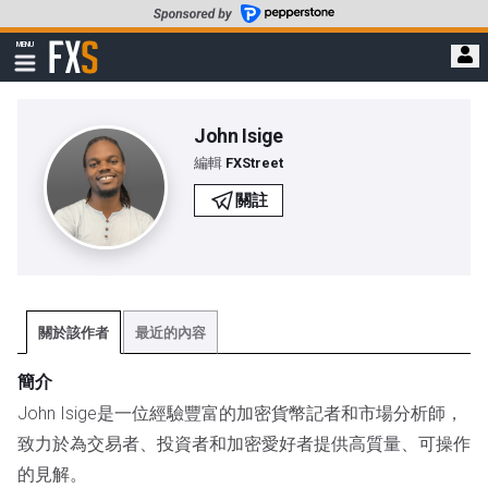
轉
至
FXStreet
MENU
主
顯
示
要
導
內
航
容
John Isige
編輯
FXStreet
關註
關於該作者
最近的內容
簡介
John Isige是一位經驗豐富的加密貨幣記者和市場分析師，
致力於為交易者、投資者和加密愛好者提供高質量、可操作
的見解。