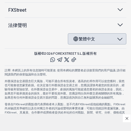
FXStreet
法律聲明
繁體中文
版權©2026 FOREXSTREET S.L.版權所有
註釋: 本網頁上的所有信息隨時可能更改. 使用本網站的瀏覽者必須接受我們的用戶協議. 請仔細
閱讀我們的保密協議和合法聲明。
外匯保證金交易隱含巨大風險，可能不適合所有投資者。過高的杠桿作用可以使您獲利，當然
也可能會使您蒙受虧損。在決定進行外匯保證金交易之前，您應該謹慎考慮您的投資目的，經
驗等級和冒險欲望。在外匯保證金交易中，虧損的風險可能超過您最初的保證金資金，因此，
如果您不能承擔資金的損失，最好不要投資外匯。您應該明白與外匯交易相關聯的所有風險，
如果您有任何外匯保證金交易方面的問題，您應該咨詢與自己無利益關系的金融顧問。
發表在FXStreet的觀點僅代表撰稿者本人觀點，並不代表FXStreet或他組織的觀點。FXStreet
尚未驗證其準確性以及任何獨立作者的評論或聲明的事實依據：可能出現錯誤和遺漏現象。由
FXStreet、其雇員、合作夥伴或撰稿者提供給本站的任何觀點、新聞、研究、分析、價格或其
他信息，僅作為壹般的市場評論，並不構成投資建議。FXStreet將不會承擔任何損失或損害的
賠償責任，包括但不限於因直接或間接使用或依賴這些信息而可能產生的任何利潤損失。