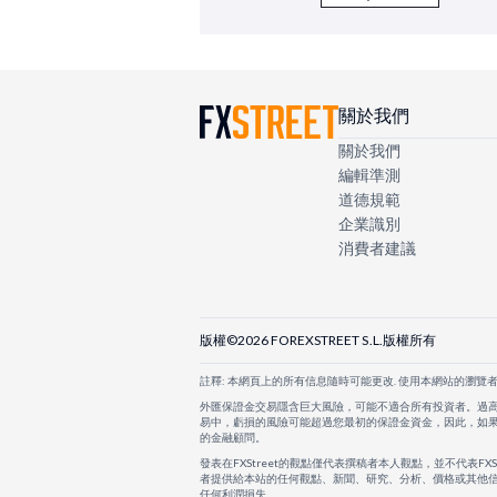
關於我們
關於我們
編輯準測
道德規範
企業識別
消費者建議
版權©2026 FOREXSTREET S.L.版權所有
註釋: 本網頁上的所有信息隨時可能更改. 使用本網站的瀏覽
外匯保證金交易隱含巨大風險，可能不適合所有投資者。過
易中，虧損的風險可能超過您最初的保證金資金，因此，如
的金融顧問。
發表在FXStreet的觀點僅代表撰稿者本人觀點，並不代表FX
者提供給本站的任何觀點、新聞、研究、分析、價格或其他信
任何利潤損失。