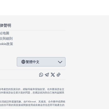
律聲明
站地圖
款與細則
okie政策
繁體中文
慎考慮您的投資目的，經驗等級和冒險欲望。在外匯保證金交
何外匯保證金交易方面的問題，您應該咨詢與自己無利益關系
出現錯誤和遺漏現象。由FXStreet、其雇員、合作夥伴或撰稿
，包括但不限於因直接或間接使用或依賴這些信息而可能產生的