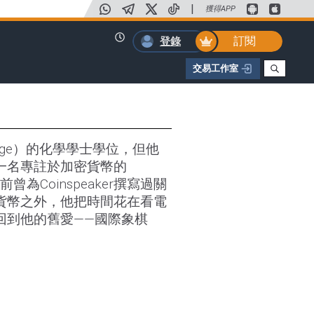
|
獲得APP
訂閱
登錄
交易工作室
College）的化學學士學位，但他
一名專註於加密貨幣的
前曾為Coinspeaker撰寫過關
貨幣之外，他把時間花在看電
回到他的舊愛——國際象棋