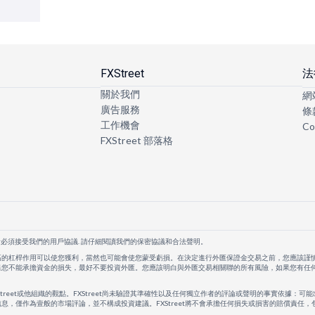
FXStreet
法
關於我們
網
廣告服務
條
工作機會
Co
FXStreet 部落格
者必須接受我們的用戶協議. 請仔細閱讀我們的保密協議和合法聲明。
高的杠桿作用可以使您獲利，當然也可能會使您蒙受虧損。在決定進行外匯保證金交易之前，您應該謹
果您不能承擔資金的損失，最好不要投資外匯。您應該明白與外匯交易相關聯的所有風險，如果您有任
Street或他組織的觀點。FXStreet尚未驗證其準確性以及任何獨立作者的評論或聲明的事實依據：可能
息，僅作為壹般的市場評論，並不構成投資建議。FXStreet將不會承擔任何損失或損害的賠償責任