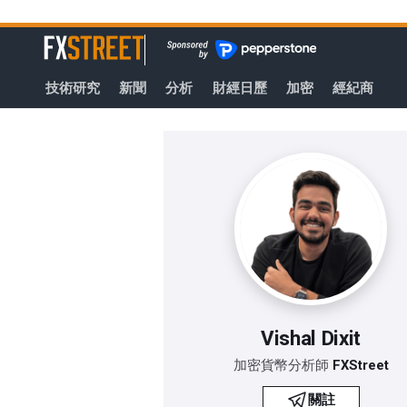
轉
至
FXStreet
主
要
技術研究
新聞
分析
財經日歷
加密
經紀商
內
容
Vishal Dixit
加密貨幣分析師
FXStreet
關註