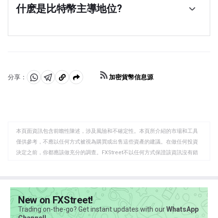
所代表的資產儲備支持。為了實現這一目標，任何一種穩
什麽是比特幣主導地位?
定幣的價值都與商品或金融工具掛鉤，如美元(USD)，其
比特幣的主導地位是指比特幣的市值與所有加密貨幣的總
供應由算法或需求調節。穩定幣的主要目標是為願意交易
市值之比。它清晰地展示了投資者對比特幣的興趣。比特
和投資加密貨幣的投資者提供一個入口/出口。穩定幣還允
幣的高主導地位通常發生在牛市之前和牛市期間，在牛市
許投資者存儲價值，因為加密貨幣通常會受到波動的影
期間，投資者求助於投資比特幣等相對穩定和高市值的加
響。
密貨幣。比特幣主導地位的下降通常意味著投資者正在將
他們的資本和/或利潤轉移到山寨幣上，以尋求更高的回
加密貨幣信息源
分享：
報，這通常會引發山寨幣的暴漲。
分
分
複
享
享
製
至
至
到
WhatsApp
Telegram
剪
本頁面資訊包含前瞻性陳述，涉及風險和不確定性。本頁所介紹的市場和工具
貼
僅供參考，不應以任何方式被視為購買或出售這些資產的建議。在做任何投資
板
決定之前，你都應該做充分的調查。FXStreet不以任何方式保證該資訊沒有錯
誤、錯誤或重大錯報。它也不保證這些資料是及時的。在公開市場投資涉及很
大的風險，包括損失全部或部分投資，以及精神上的痛苦。所有與投資有關的
風險、損失和成本，包括本金的全部損失，均由您負責。本文僅代表作者個人
觀點，並不代表FXStreet或其廣告商的官方政策或立場。作者不對本頁連結的
New on FXStreet!
資訊負責。
Trading on-the-go? Get instant updates with our
WhatsApp
如果文章正文中沒有明確提到，在撰寫本文時，作者在本文中提到的任何股票