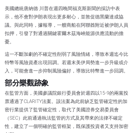
美國總統唐納德·川普在週四晚間福克斯新聞的採訪中表
示，他不會對伊朗表現出更多耐心，並敦促德黑蘭達成協
議。與此同時，據報導，一艘商船在阿聯酋附近被伊朗人員
扣押，引發了對通過關鍵霍爾木茲海峽能源供應流動的擔
憂。
這一不斷加劇的不確定性削弱了風險情緒，導致本週迄今比
特幣等風險資產出現回調。若週末美伊局勢進一步升級或介
入，可能會進一步抑制風險偏好，導致比特幣進一步回調。
部分樂觀跡象
在監管方面，美國參議院銀行委員會於週四以15-9的兩黨投
票通過了CLARITY法案。該法案為此前缺乏監管確定性的加
密行業提供了監管確定性，取代了美國證券交易委員會
（SEC）此前通過執法監管的方式及其帶來的法律不確定
性，建立了一個明確的監管框架，既保護投資者又支持加密