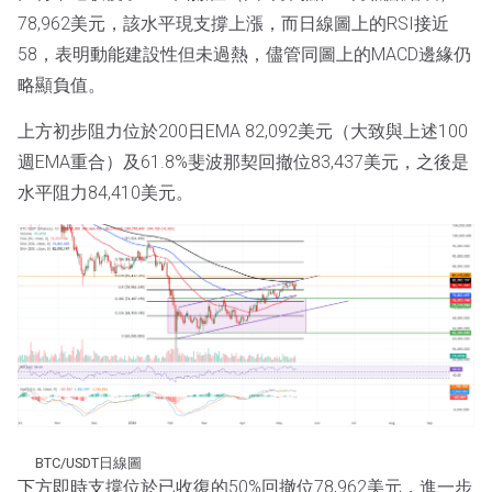
78,962美元，該水平現支撐上漲，而日線圖上的RSI接近
58，表明動能建設性但未過熱，儘管同圖上的MACD邊緣仍
略顯負值。
上方初步阻力位於200日EMA 82,092美元（大致與上述100
週EMA重合）及61.8%斐波那契回撤位83,437美元，之後是
水平阻力84,410美元。
BTC/USDT日線圖
下方即時支撐位於已收復的50%回撤位78,962美元，進一步