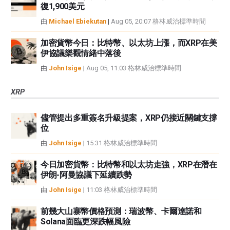
復1,900美元
由
Michael Ebiekutan
|
Aug 05, 20:07 格林威治標準時間
加密貨幣今日：比特幣、以太坊上漲，而XRP在美
伊協議樂觀情緒中落後
由
John Isige
|
Aug 05, 11:03 格林威治標準時間
XRP
儘管提出多重簽名升級提案，XRP仍接近關鍵支撐
位
由
John Isige
|
15:31 格林威治標準時間
今日加密貨幣：比特幣和以太坊走強，XRP在潛在
伊朗-阿曼協議下延續跌勢
由
John Isige
|
11:03 格林威治標準時間
前幾大山寨幣價格預測：瑞波幣、卡爾達諾和
Solana面臨更深跌幅風險