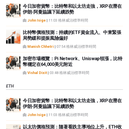
今日加密貨幣：比特幣和以太坊走強，XRP在潛在
伊朗-阿曼協議下延續跌勢
由
John Isige
|
11:03 格林威治標準時間
比特幣價格預測：持續的ETF資金流入、中東緊張
局勢緩和提振風險偏好
由
Manish Chhetri
|
07:54 格林威治標準時間
加密市場概覽：Pi Network、Uniswap領漲，比特
幣穩定在64,000美元附近
由
Vishal Dixit
|
03:48 格林威治標準時間
ETH
今日加密貨幣：比特幣和以太坊走強，XRP在潛在
伊朗-阿曼協議下延續跌勢
由
John Isige
|
11:03 格林威治標準時間
以太坊價格預測：隨著看跌主導地位上升，ETH收