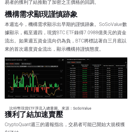
易者的獲利了結推動了加密之王價格的回調。
機構需求顯現謹慎跡象
本週迄今，機構需求顯示出早期的謹慎跡象。SoSoValue數
據顯示，截至週四，現貨BTC ETF錄得7.0988億美元的資金
流出。如果週五資金流向仍為負，BTC將標誌著自三月底以
來的首次週度資金流出，顯示機構持謹慎態度。
比特幣現貨ETF淨流入總量圖。來源：SoSoValue
獲利了結加速賣壓
CryptoQuant週三的週報指出，交易者可能已開始大規模獲