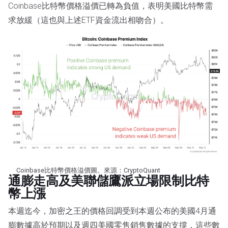
Coinbase比特幣價格溢價已轉為負值，表明美國比特幣需
求放緩（這也與上述ETF資金流出相吻合）。
Coinbase比特幣價格溢價圖。來源：CryptoQuant
通膨走高及美聯儲鷹派立場限制比特
幣上漲
本週迄今，加密之王的價格回調受到本週公布的美國4月通
膨數據高於預期以及週四美國零售銷售數據的支撐，這些數