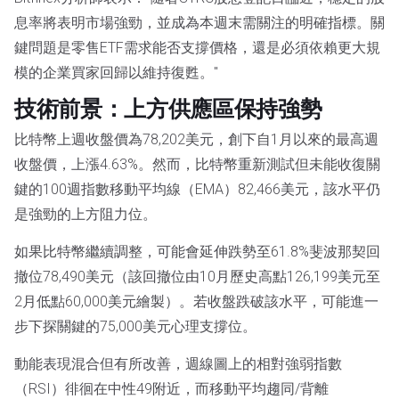
息率將表明市場強勁，並成為本週末需關注的明確指標。關
鍵問題是零售ETF需求能否支撐價格，還是必須依賴更大規
模的企業買家回歸以維持復甦。"
技術前景：上方供應區保持強勢
比特幣上週收盤價為78,202美元，創下自1月以來的最高週
收盤價，上漲4.63%。然而，比特幣重新測試但未能收復關
鍵的100週指數移動平均線（EMA）82,466美元，該水平仍
是強勁的上方阻力位。
如果比特幣繼續調整，可能會延伸跌勢至61.8%斐波那契回
撤位78,490美元（該回撤位由10月歷史高點126,199美元至
2月低點60,000美元繪製）。若收盤跌破該水平，可能進一
步下探關鍵的75,000美元心理支撐位。
動能表現混合但有所改善，週線圖上的相對強弱指數
（RSI）徘徊在中性49附近，而移動平均趨同/背離