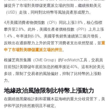
據提升了市場對美聯儲更鷹派立場的預期，繼續推動美元
（USD）走強，同時對比特幣等風險資產形成壓力。
4月美國消費者物價指數（CPI）同比上漲3.8%，核心指標
攀升至2.8%。此外，美國生產者價格指數（PPI）上月上漲
1.4%，年率達到6.0%。美國零售銷售連續第三個月增長，
反映出在通膨壓力上升的背景下消費者支出依然堅挺，並
重
申了市場對美聯儲鷹派立場的押注
。
根據芝商所集團（CME Group）的FedWatch工具，交易員
目前預計美聯儲年底前加息的概率接近40%。這有利於美元
多頭，限制了交易者的風險偏好，抑制了比特幣的上漲動
力。
地緣政治風險限制比特幣上漲動力
在圍繞德黑蘭核計劃和霍爾木茲海峽的重大分歧背景下，美
伊和平談判依然脆弱且不確定。