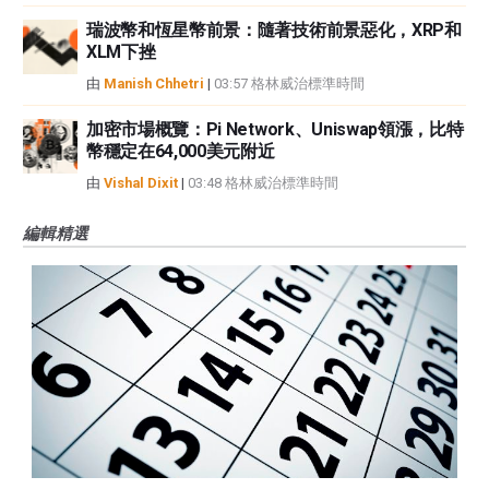
瑞波幣和恆星幣前景：隨著技術前景惡化，XRP和
XLM下挫
由
Manish Chhetri
|
03:57 格林威治標準時間
加密市場概覽：Pi Network、Uniswap領漲，比特
幣穩定在64,000美元附近
由
Vishal Dixit
|
03:48 格林威治標準時間
編輯精選