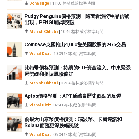
由
John Isige
|
11:03 格林威治標準時間
Pudgy Penguins價格預測：隨著看漲衍生品信號
出現，PENGU瞄準突破
由
Manish Chhetri
|
10:46 格林威治標準時間
Coinbase英國推出4,000隻美國股票的24/5交易
由
Vishal Dixit
|
10:09 格林威治標準時間
比特幣價格預測：持續的ETF資金流入、中東緊張
局勢緩和提振風險偏好
由
Manish Chhetri
|
07:54 格林威治標準時間
Aptos價格預測：APT延續自歷史低點的反彈
由
Vishal Dixit
|
07:43 格林威治標準時間
前幾大山寨幣價格預測：瑞波幣、卡爾達諾和
Solana面臨更深跌幅風險
由
Vishal Dixit
|
06:04 格林威治標準時間