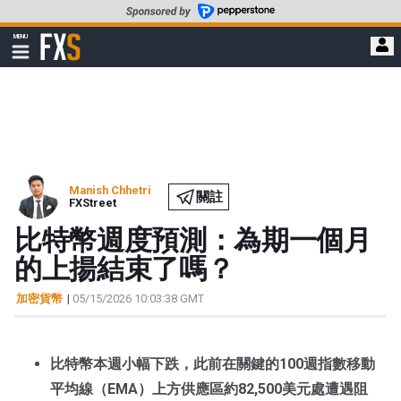
轉
至
FXStreet
MENU
主
顯
示
要
導
內
航
容
Manish Chhetri
關註
FXStreet
比特幣週度預測：為期一個月
的上揚結束了嗎？
加密貨幣
|
05/15/2026 10:03:38 GMT
比特幣本週小幅下跌，此前在關鍵的100週指數移動
平均線（EMA）上方供應區約82,500美元處遭遇阻