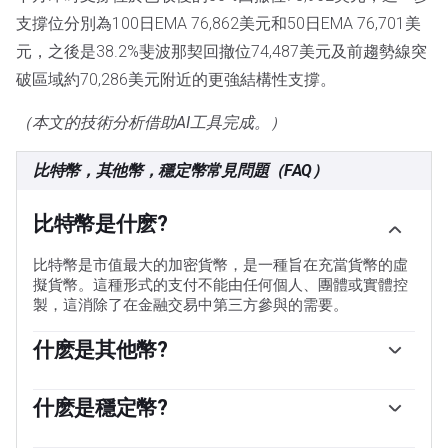
支撐位分別為100日EMA 76,862美元和50日EMA 76,701美
元，之後是38.2%斐波那契回撤位74,487美元及前趨勢線突
破區域約70,286美元附近的更強結構性支撐。
（本文的技術分析借助AI工具完成。）
比特幣，其他幣，穩定幣常見問題（FAQ）
比特幣是什麽?
比特幣是市值最大的加密貨幣，是一種旨在充當貨幣的虛
擬貨幣。這種形式的支付不能由任何個人、團體或實體控
製，這消除了在金融交易中第三方參與的需要。
什麽是其他幣?
其他幣是除比特幣以外的任何加密貨幣，但有些人也認為
以太坊是非山寨幣，因為分叉發生在這兩種加密貨幣之
什麽是穩定幣?
上。如果這是真的，那麽萊特幣是第一個山寨幣，從比特
穩定幣是一種旨在具有穩定價格的加密貨幣，其價值由其
幣協議分叉，因此是它的「改進」版本。