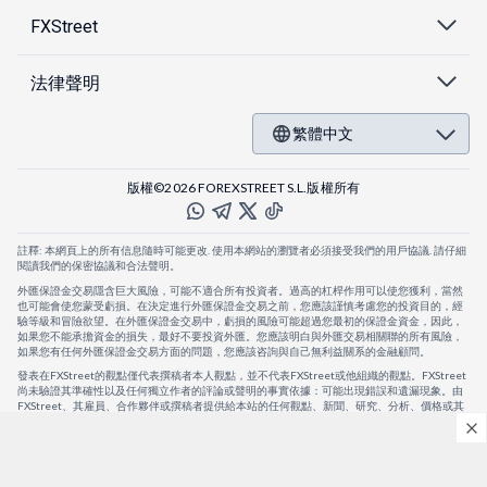
FXStreet
法律聲明
繁體中文
版權©2026 FOREXSTREET S.L.版權所有
註釋: 本網頁上的所有信息隨時可能更改. 使用本網站的瀏覽者必須接受我們的用戶協議. 請仔細
閱讀我們的保密協議和合法聲明。
外匯保證金交易隱含巨大風險，可能不適合所有投資者。過高的杠桿作用可以使您獲利，當然
也可能會使您蒙受虧損。在決定進行外匯保證金交易之前，您應該謹慎考慮您的投資目的，經
驗等級和冒險欲望。在外匯保證金交易中，虧損的風險可能超過您最初的保證金資金，因此，
如果您不能承擔資金的損失，最好不要投資外匯。您應該明白與外匯交易相關聯的所有風險，
如果您有任何外匯保證金交易方面的問題，您應該咨詢與自己無利益關系的金融顧問。
發表在FXStreet的觀點僅代表撰稿者本人觀點，並不代表FXStreet或他組織的觀點。FXStreet
尚未驗證其準確性以及任何獨立作者的評論或聲明的事實依據：可能出現錯誤和遺漏現象。由
FXStreet、其雇員、合作夥伴或撰稿者提供給本站的任何觀點、新聞、研究、分析、價格或其
他信息，僅作為壹般的市場評論，並不構成投資建議。FXStreet將不會承擔任何損失或損害的
賠償責任，包括但不限於因直接或間接使用或依賴這些信息而可能產生的任何利潤損失。