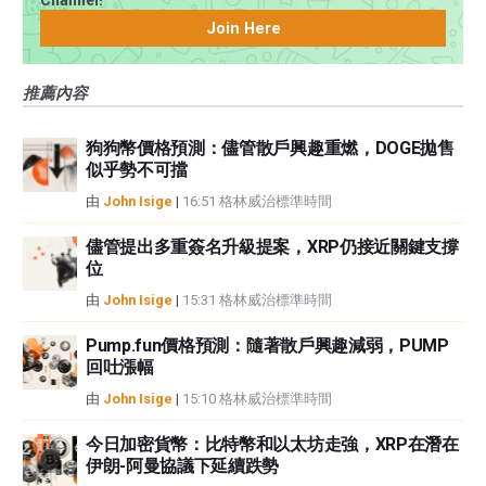
Channel!
中都沒有頭寸，也沒有與文中提到的任何公司有業務關係。除了FXStreet，作
Join Here
者沒有收到撰寫這篇文章的報酬。
FXStreet和作者不提供個性化的建議。作者對該資訊的準確性、完整性或適用
推薦內容
性不作任何陳述。FXStreet和作者將不承擔任何錯誤，遺漏或任何損失，傷害
或損害由此資訊及其顯示或使用引起的。錯誤和遺漏除外。本文作者和
FXStreet並非註冊投資顧問，本文內容無意提供任何投資建議。
狗狗幣價格預測：儘管散戶興趣重燃，DOGE拋售
似乎勢不可擋
由
John Isige
|
16:51 格林威治標準時間
儘管提出多重簽名升級提案，XRP仍接近關鍵支撐
位
由
John Isige
|
15:31 格林威治標準時間
Pump.fun價格預測：隨著散戶興趣減弱，PUMP
回吐漲幅
由
John Isige
|
15:10 格林威治標準時間
今日加密貨幣：比特幣和以太坊走強，XRP在潛在
伊朗-阿曼協議下延續跌勢