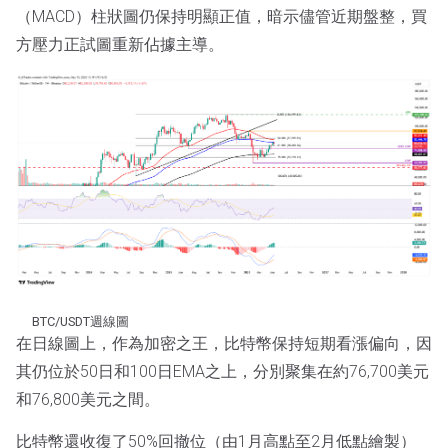
（MACD）柱狀圖仍保持明顯正值，暗示儘管近期盤整，買
方壓力正試圖重新佔據主導。
BTC/USDT週線圖
在日線圖上，作為加密之王，比特幣保持短期看漲偏向，因
其仍位於50日和100日EMA之上，分別聚集在約76,700美元
和76,800美元之間。
比特幣還收復了50%回撤位（由1月高點至2月低點繪製）