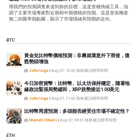
用我們的預測調查來達到妳的目標，這是壹種情緒工具，強
調了主要市場專家對近期和中期價格的預期。這是壹張獨壹
無二的匯率熱點圖，顯示了市場情緒和預期的走向。
BTC
黃金兌比特幣價格預測：非農就業意外下滑後，復
甦勢頭增強
由
John Isige
|
Aug 07, 16:02 格林威治標準時間
今日加密貨幣：比特幣、以太坊保持穩定，隨著地
緣政治緊張局勢緩和，XRP跌勢接近1.00美元
由
John Isige
|
Aug 07, 11:02 格林威治標準時間
比特幣周度預測：多頭能否經受住市場不確定性？
由
Manish Chhetri
|
Aug 07, 09:57 格林威治標準時間
ETH