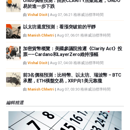
Ondo價格預測：由於CLARITY法案延遲，ONDO
易於進一步下跌
由
Vishal Dixit
|
Aug 07, 06:21 格林威治標準時間
以太坊週度預測：看漲突破前的平靜
由
Manish Chhetri
|
Aug 07, 06:01 格林威治標準時間
加密貨幣概覽：美國參議院推遲《Clarity Act》投
票——Cardano和LayerZero維持漲幅
由
Vishal Dixit
|
Aug 07, 04:03 格林威治標準時間
前3名價格預測：比特幣、以太坊、瑞波幣 – BTC
承壓，ETH橫盤交易，XRP向1美元靠攏
由
Manish Chhetri
|
Aug 07, 03:30 格林威治標準時間
編輯精選