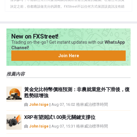
板
決定之前，你都應該做充分的調查。FXStreet不以任何方式保證該資訊沒有錯
誤、錯誤或重大錯報。它也不保證這些資料是及時的。在公開市場投資涉及很
大的風險，包括損失全部或部分投資，以及精神上的痛苦。所有與投資有關的
風險、損失和成本，包括本金的全部損失，均由您負責。本文僅代表作者個人
觀點，並不代表FXStreet或其廣告商的官方政策或立場。作者不對本頁連結的
New on FXStreet!
資訊負責。
Trading on-the-go? Get instant updates with our
WhatsApp
如果文章正文中沒有明確提到，在撰寫本文時，作者在本文中提到的任何股票
Channel!
中都沒有頭寸，也沒有與文中提到的任何公司有業務關係。除了FXStreet，作
Join Here
者沒有收到撰寫這篇文章的報酬。
FXStreet和作者不提供個性化的建議。作者對該資訊的準確性、完整性或適用
推薦內容
性不作任何陳述。FXStreet和作者將不承擔任何錯誤，遺漏或任何損失，傷害
或損害由此資訊及其顯示或使用引起的。錯誤和遺漏除外。本文作者和
FXStreet並非註冊投資顧問，本文內容無意提供任何投資建議。
黃金兌比特幣價格預測：非農就業意外下滑後，復
甦勢頭增強
由
John Isige
|
Aug 07, 16:02 格林威治標準時間
XRP有望測試1.00美元關鍵支撐位
由
John Isige
|
Aug 07, 15:31 格林威治標準時間