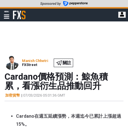
轉
至
FXStreet
MENU
主
顯
示
要
導
內
航
容
Manish Chhetri
關註
FXStreet
Cardano價格預測：鯨魚積
累，看漲衍生品推動回升
加密貨幣
|
07/03/2026 05:01:36 GMT
Cardano在週五延續漲勢，本週迄今已累計上漲超過
15%。