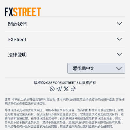
關於我們
FXStreet
法律聲明
繁體中文
版權©2026 FOREXSTREET S.L.版權所有
註釋: 本網頁上的所有信息隨時可能更改. 使用本網站的瀏覽者必須接受我們的用戶協議. 請仔細
閱讀我們的保密協議和合法聲明。
外匯保證金交易隱含巨大風險，可能不適合所有投資者。過高的杠桿作用可以使您獲利，當然
也可能會使您蒙受虧損。在決定進行外匯保證金交易之前，您應該謹慎考慮您的投資目的，經
驗等級和冒險欲望。在外匯保證金交易中，虧損的風險可能超過您最初的保證金資金，因此，
如果您不能承擔資金的損失，最好不要投資外匯。您應該明白與外匯交易相關聯的所有風險，
如果您有任何外匯保證金交易方面的問題，您應該咨詢與自己無利益關系的金融顧問。