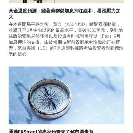
黃金週度預測：隨著美聯儲加息押注緩和，看漲壓力加
大
在本週開局平靜之後，黃金（XAU/USD）積聚看漲動能，
並攀升至6月中旬以來的最高水平，突破4300美元，受到地
緣政治緊張局勢降溫以及投資者削減對美聯儲（Fed）9月
加息押注的支撐。由於短期技術前景顯示看漲動能正在積
聚，來自美國（US）的7月通膨數據將考驗投資者對延續漲
勢的信心。 
通過FXStreet的專家預覽來了解市場走向