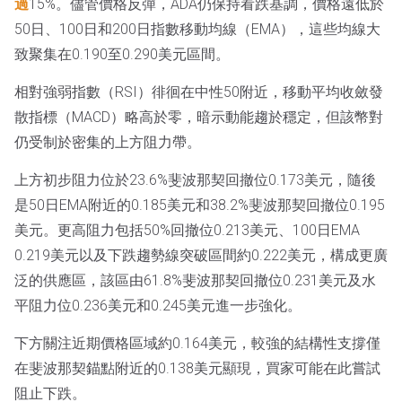
過
15%。儘管價格反彈，ADA仍保持看跌基調，價格遠低於
50日、100日和200日指數移動均線（EMA），這些均線大
致聚集在0.190至0.290美元區間。
相對強弱指數（RSI）徘徊在中性50附近，移動平均收斂發
散指標（MACD）略高於零，暗示動能趨於穩定，但該幣對
仍受制於密集的上方阻力帶。
上方初步阻力位於23.6%斐波那契回撤位0.173美元，隨後
是50日EMA附近的0.185美元和38.2%斐波那契回撤位0.195
美元。更高阻力包括50%回撤位0.213美元、100日EMA
0.219美元以及下跌趨勢線突破區間約0.222美元，構成更廣
泛的供應區，該區由61.8%斐波那契回撤位0.231美元及水
平阻力位0.236美元和0.245美元進一步強化。
下方關注近期價格區域約0.164美元，較強的結構性支撐僅
在斐波那契錨點附近的0.138美元顯現，買家可能在此嘗試
阻止下跌。