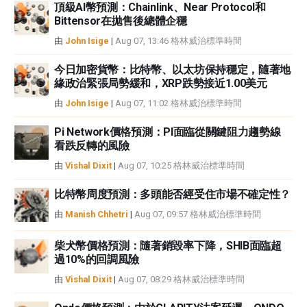
頂級AI幣預測：Chainlink、Near Protocol和
Bittensor在拋售後總體企穩
由
John Isige
|
Aug 07, 13:46 格林威治標準時間
今日加密貨幣：比特幣、以太坊保持穩定，隨著地
緣政治緊張局勢緩和，XRP跌勢接近1.00美元
由
John Isige
|
Aug 07, 11:02 格林威治標準時間
Pi Network價格預測：PI面臨從關鍵阻力趨勢線
看跌反轉的風險
由
Vishal Dixit
|
Aug 07, 10:25 格林威治標準時間
比特幣周度預測：多頭能否經受住市場不確定性？
由
Manish Chhetri
|
Aug 07, 09:57 格林威治標準時間
柴犬幣價格預測：隨著銷毀率下降，SHIB面臨超
過10%的回調風險
由
Vishal Dixit
|
Aug 07, 08:29 格林威治標準時間