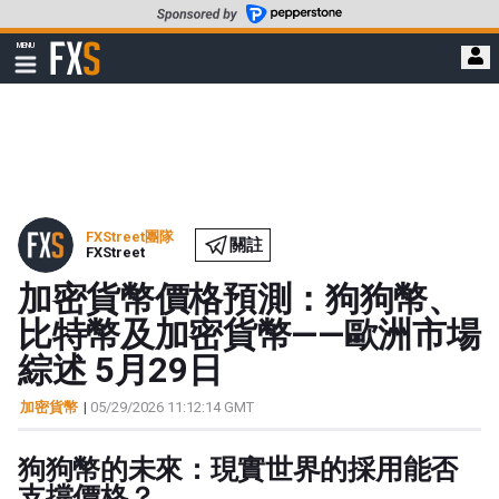
轉
至
FXStreet
MENU
主
顯
示
要
導
內
航
容
FXStreet團隊
關註
FXStreet
加密貨幣價格預測：狗狗幣、
比特幣及加密貨幣——歐洲市場
綜述 5月29日
加密貨幣
|
05/29/2026 11:12:14 GMT
狗狗幣的未來：現實世界的採用能否
支撐價格？