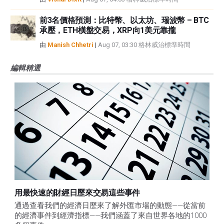
前3名價格預測：比特幣、以太坊、瑞波幣 – BTC
承壓，ETH橫盤交易，XRP向1美元靠攏
由
Manish Chhetri
|
Aug 07, 03:30 格林威治標準時間
編輯精選
用最快速的財經日歷來交易這些事件
通過查看我們的經濟日歷來了解外匯市場的動態——從當前
的經濟事件到經濟指標——我們涵蓋了來自世界各地的1000