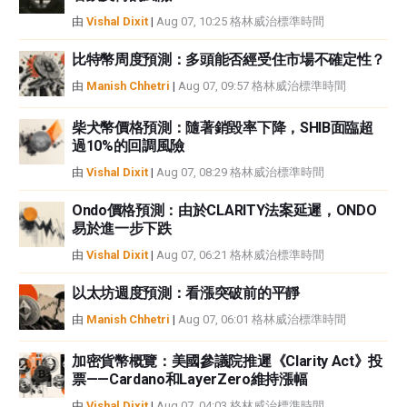
由
Vishal Dixit
|
Aug 07, 10:25 格林威治標準時間
比特幣周度預測：多頭能否經受住市場不確定性？
由
Manish Chhetri
|
Aug 07, 09:57 格林威治標準時間
柴犬幣價格預測：隨著銷毀率下降，SHIB面臨超
過10%的回調風險
由
Vishal Dixit
|
Aug 07, 08:29 格林威治標準時間
Ondo價格預測：由於CLARITY法案延遲，ONDO
易於進一步下跌
由
Vishal Dixit
|
Aug 07, 06:21 格林威治標準時間
以太坊週度預測：看漲突破前的平靜
由
Manish Chhetri
|
Aug 07, 06:01 格林威治標準時間
加密貨幣概覽：美國參議院推遲《Clarity Act》投
票——Cardano和LayerZero維持漲幅
由
Vishal Dixit
|
Aug 07, 04:03 格林威治標準時間