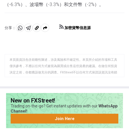
（-6.3%）、波場幣（-3.3%）和文件幣（-2%）。
加密貨幣信息源
分享：
分
分
複
享
享
製
至
至
到
WhatsApp
Telegram
剪
本頁面資訊包含前瞻性陳述，涉及風險和不確定性。本頁所介紹的市場和工具
貼
僅供參考，不應以任何方式被視為購買或出售這些資產的建議。在做任何投資
板
決定之前，你都應該做充分的調查。FXStreet不以任何方式保證該資訊沒有錯
誤、錯誤或重大錯報。它也不保證這些資料是及時的。在公開市場投資涉及很
大的風險，包括損失全部或部分投資，以及精神上的痛苦。所有與投資有關的
風險、損失和成本，包括本金的全部損失，均由您負責。本文僅代表作者個人
觀點，並不代表FXStreet或其廣告商的官方政策或立場。作者不對本頁連結的
New on FXStreet!
資訊負責。
Trading on-the-go? Get instant updates with our
WhatsApp
如果文章正文中沒有明確提到，在撰寫本文時，作者在本文中提到的任何股票
Channel!
中都沒有頭寸，也沒有與文中提到的任何公司有業務關係。除了FXStreet，作
Join Here
者沒有收到撰寫這篇文章的報酬。