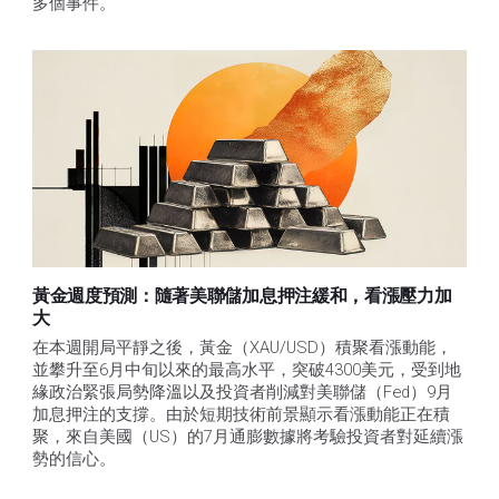
多個事件。
黃金週度預測：隨著美聯儲加息押注緩和，看漲壓力加
大
在本週開局平靜之後，黃金（XAU/USD）積聚看漲動能，
並攀升至6月中旬以來的最高水平，突破4300美元，受到地
緣政治緊張局勢降溫以及投資者削減對美聯儲（Fed）9月
加息押注的支撐。由於短期技術前景顯示看漲動能正在積
聚，來自美國（US）的7月通膨數據將考驗投資者對延續漲
勢的信心。 