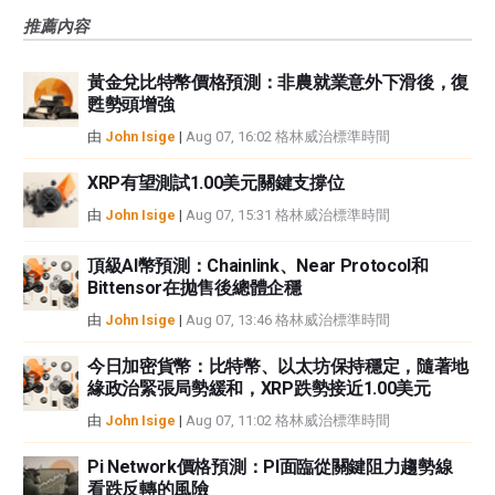
FXStreet和作者不提供個性化的建議。作者對該資訊的準確性、完整性或適用
推薦內容
性不作任何陳述。FXStreet和作者將不承擔任何錯誤，遺漏或任何損失，傷害
或損害由此資訊及其顯示或使用引起的。錯誤和遺漏除外。本文作者和
FXStreet並非註冊投資顧問，本文內容無意提供任何投資建議。
黃金兌比特幣價格預測：非農就業意外下滑後，復
甦勢頭增強
由
John Isige
|
Aug 07, 16:02 格林威治標準時間
XRP有望測試1.00美元關鍵支撐位
由
John Isige
|
Aug 07, 15:31 格林威治標準時間
頂級AI幣預測：Chainlink、Near Protocol和
Bittensor在拋售後總體企穩
由
John Isige
|
Aug 07, 13:46 格林威治標準時間
今日加密貨幣：比特幣、以太坊保持穩定，隨著地
緣政治緊張局勢緩和，XRP跌勢接近1.00美元
由
John Isige
|
Aug 07, 11:02 格林威治標準時間
Pi Network價格預測：PI面臨從關鍵阻力趨勢線
看跌反轉的風險