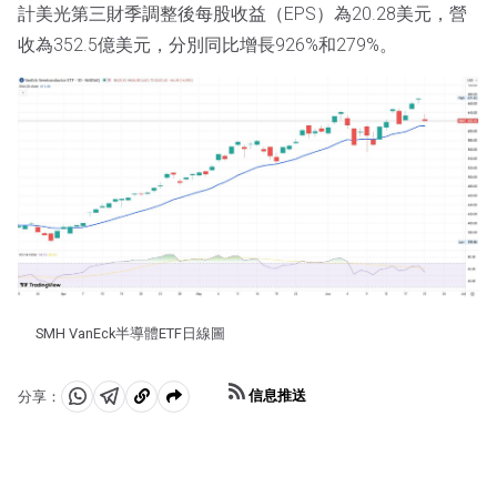
計美光第三財季調整後每股收益（EPS）為20.28美元，營
收為352.5億美元，分別同比增長926%和279%。
SMH VanEck半導體ETF日線圖
信息推送
分享：
分
分
複
享
享
製
至
至
到