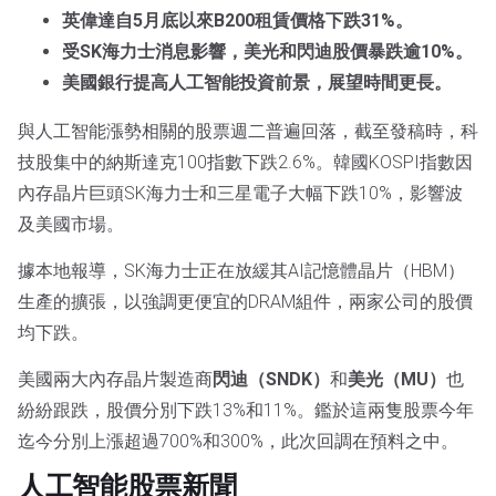
英偉達自5月底以來B200租賃價格下跌31%。
受SK海力士消息影響，美光和閃迪股價暴跌逾10%。
美國銀行提高人工智能投資前景，展望時間更長。
與人工智能漲勢相關的股票週二普遍回落，截至發稿時，科
技股集中的納斯達克100指數下跌2.6%。韓國KOSPI指數因
內存晶片巨頭SK海力士和三星電子大幅下跌10%，影響波
及美國市場。
據本地報導，SK海力士正在放緩其AI記憶體晶片（HBM）
生產的擴張，以強調更便宜的DRAM組件，兩家公司的股價
均下跌。
美國兩大內存晶片製造商
閃迪（SNDK）
和
美光（MU）
也
紛紛跟跌，股價分別下跌13%和11%。鑑於這兩隻股票今年
迄今分別上漲超過700%和300%，此次回調在預料之中。
人工智能股票新聞