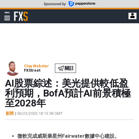
轉
至
FXStreet
MENU
主
顯
示
要
導
內
航
容
Clay Webster
關註
FXStreet
AI股票綜述：美光提供較低盈
利預期，BofA預計AI前景積極
至2028年
新聞
|
06/23/2026 18:13:58 GMT
微軟完成威斯康星州Fairwater數據中心建設。