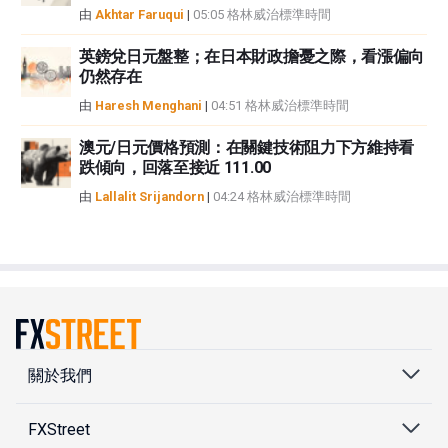
由
Akhtar Faruqui
|
05:05 格林威治標準時間
英鎊兌日元盤整；在日本財政擔憂之際，看漲偏向
仍然存在
由
Haresh Menghani
|
04:51 格林威治標準時間
澳元/日元價格預測：在關鍵技術阻力下方維持看
跌傾向，回落至接近 111.00
由
Lallalit Srijandorn
|
04:24 格林威治標準時間
關於我們
FXStreet