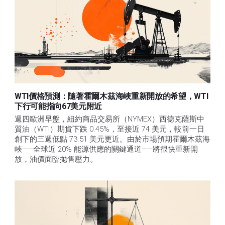
WTI價格預測：隨著霍爾木茲海峽重新開放的希望，WTI
下行可能指向67美元附近
週四歐洲早盤，紐約商品交易所（NYMEX）西德克薩斯中
質油（WTI）期貨下跌 0.45%，至接近 74 美元，較前一日
創下的三週低點 73.51 美元更近。由於市場預期霍爾木茲海
峽——全球近 20% 能源供應的關鍵通道——將很快重新開
放，油價面臨拋售壓力。 