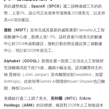
與此趨勢相反，
SpaceX（SPCX）
週二扭轉連續三天的跌
勢，上漲5%。該公司正在債券市場籌集200億美元，以支持
其xAI項目建設。
微軟（MSFT）
宣布完成其最新的威斯康星Fairwater人工智
能數據中心後，股價上漲1.9%。該耗資逾30億美元的數據
中心於2024年啟動建設，微軟計劃在附近建設第二個數據
中心，預計於2028年底完工。
Alphabet（GOOGL）
股價在週一因第二位頂尖人工智能研
究員離職消息下跌5%後，繼續小幅走低。諾貝爾獎得主約
翰·賈姆珀（John Jumper）宣布離開谷歌DeepMind，加盟
Anthropic。此前領導Gemini AI開發的Noam Shazeer也已離
開，轉投OpenAI。
美國銀行週二上調了美光、
英特爾（INTC）
和
Arm
Holdings（ARM）
的目標價，稱其對2028年人工智能資本