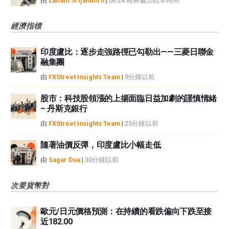
由
Lallalit Srijandorn
|
06:24 格林威治標準時間
經濟指標
印度盧比：逐步走強路徑已勾勒出——三菱日聯金
融集團
由
FXStreet Insights Team
|
9分鐘以前
股市：科技股領漲的上揚面臨日益加劇的謹慎情緒
– 丹斯克銀行
由
FXStreet Insights Team
|
25分鐘以前
隨著油價反彈，印度盧比小幅走低
由
Sagar Dua
|
30分鐘以前
次要貨幣對
歐元/日元價格預測：在持續的看跌偏向下跌至接
近182.00