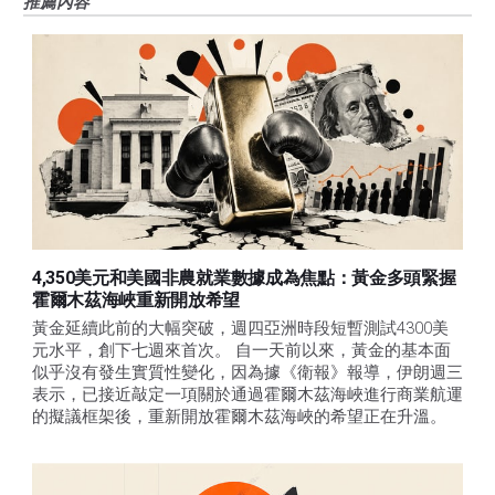
推薦內容
4,350美元和美國非農就業數據成為焦點：黃金多頭緊握
霍爾木茲海峽重新開放希望
黃金延續此前的大幅突破，週四亞洲時段短暫測試4300美
元水平，創下七週來首次。 自一天前以來，黃金的基本面
似乎沒有發生實質性變化，因為據《衛報》報導，伊朗週三
表示，已接近敲定一項關於通過霍爾木茲海峽進行商業航運
的擬議框架後，重新開放霍爾木茲海峽的希望正在升溫。