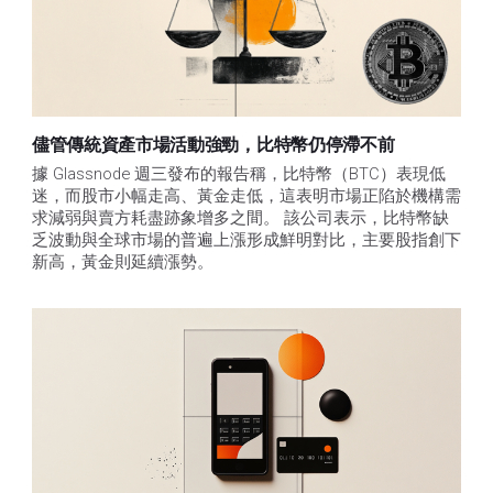
儘管傳統資產市場活動強勁，比特幣仍停滯不前
據 Glassnode 週三發布的報告稱，比特幣（BTC）表現低
迷，而股市小幅走高、黃金走低，這表明市場正陷於機構需
求減弱與賣方耗盡跡象增多之間。 該公司表示，比特幣缺
乏波動與全球市場的普遍上漲形成鮮明對比，主要股指創下
新高，黃金則延續漲勢。