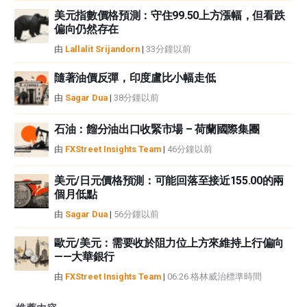
美元指數價格預測：守住99.50上方漲幅，但看跌
偏向仍然存在
由
Lallalit Srijandorn
|
33分鐘以前
隨著油價反彈，印度盧比小幅走低
由
Sagar Dua
|
38分鐘以前
石油：餾分油出口收緊市場 – 荷蘭國際集團
由
FXStreet Insights Team
|
46分鐘以前
美元/日元價格預測：可能回落至接近155.00的兩
個月低點
由
Sagar Dua
|
56分鐘以前
歐元/美元：需要收於阻力位上方來維持上行偏向
——大華銀行
由
FXStreet Insights Team
|
06:26 格林威治標準時間