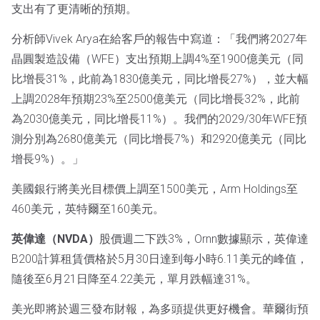
支出有了更清晰的預期。
分析師Vivek Arya在給客戶的報告中寫道：「我們將2027年
晶圓製造設備（WFE）支出預期上調4%至1900億美元（同
比增長31%，此前為1830億美元，同比增長27%），並大幅
上調2028年預期23%至2500億美元（同比增長32%，此前
為2030億美元，同比增長11%）。我們的2029/30年WFE預
測分別為2680億美元（同比增長7%）和2920億美元（同比
增長9%）。」
美國銀行將美光目標價上調至1500美元，Arm Holdings至
460美元，英特爾至160美元。
英偉達（NVDA）
股價週二下跌3%，Ornn數據顯示，英偉達
B200計算租賃價格於5月30日達到每小時6.11美元的峰值，
隨後至6月21日降至4.22美元，單月跌幅達31%。
美光即將於週三發布財報，為多頭提供更好機會。華爾街預