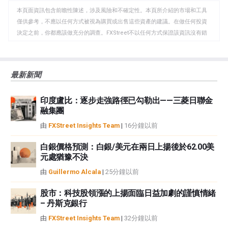
WhatsApp
Telegram
剪
本頁面資訊包含前瞻性陳述，涉及風險和不確定性。本頁所介紹的市場和工具
貼
僅供參考，不應以任何方式被視為購買或出售這些資產的建議。在做任何投資
板
決定之前，你都應該做充分的調查。FXStreet不以任何方式保證該資訊沒有錯
誤、錯誤或重大錯報。它也不保證這些資料是及時的。在公開市場投資涉及很
大的風險，包括損失全部或部分投資，以及精神上的痛苦。所有與投資有關的
風險、損失和成本，包括本金的全部損失，均由您負責。本文僅代表作者個人
最新新聞
觀點，並不代表FXStreet或其廣告商的官方政策或立場。作者不對本頁連結的
資訊負責。
印度盧比：逐步走強路徑已勾勒出——三菱日聯金
如果文章正文中沒有明確提到，在撰寫本文時，作者在本文中提到的任何股票
融集團
中都沒有頭寸，也沒有與文中提到的任何公司有業務關係。除了FXStreet，作
者沒有收到撰寫這篇文章的報酬。
由
FXStreet Insights Team
|
16分鐘以前
FXStreet和作者不提供個性化的建議。作者對該資訊的準確性、完整性或適用
性不作任何陳述。FXStreet和作者將不承擔任何錯誤，遺漏或任何損失，傷害
白銀價格預測：白銀/美元在兩日上揚後於62.00美
元處猶豫不決
或損害由此資訊及其顯示或使用引起的。錯誤和遺漏除外。本文作者和
FXStreet並非註冊投資顧問，本文內容無意提供任何投資建議。
由
Guillermo Alcala
|
25分鐘以前
股市：科技股領漲的上揚面臨日益加劇的謹慎情緒
– 丹斯克銀行
由
FXStreet Insights Team
|
32分鐘以前