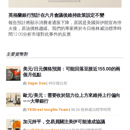
英格蘭銀行預計在六月會議後維持政策設定不變
報告預計將顯示消費者通脹下降，原因是美國與伊朗宣布停
火後，原油價格趨緩。我們的專家將於今日格林威治標準時
間12:00分析市場對此事件的反應
主要貨幣對
美元/日元價格預測：可能回落至接近155.00的兩
個月低點
由
Sagar Dua
|
49分鐘以前
歐元/美元：需要收於阻力位上方來維持上行偏向
——大華銀行
由
FXStreet Insights Team
|
06:26 格林威治標準時間
加元持平，交易員關注美伊可能達成協議