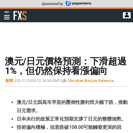
轉
至
FXStreet
MENU
主
顯
示
要
導
內
航
容
澳元/日元價格預測：下滑超過
1%，但仍然保持看漲偏向
新聞
|
02/11/2026 22:16:34 GMT
| 由
Christian Borjon Valencia
澳元/日元因高市早苗的壓倒性勝利而大幅下跌，推動
日元需求。
日本央行的政策正常化預期支撐了日元的整體強勢。
技術偏向積極，但若跌破108.00可能觸發更深的回