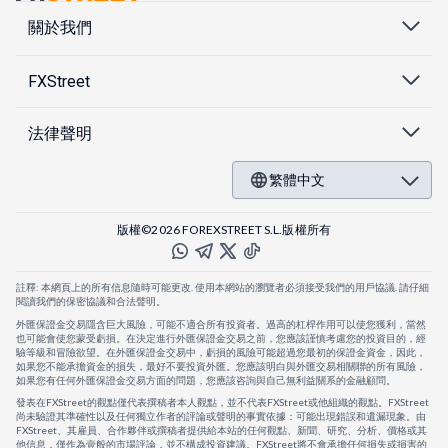
關於我們
FXStreet
法律聲明
繁體中文
版權©2026 FOREXSTREET S.L.版權所有
註釋: 本網頁上的所有信息隨時可能更改. 使用本網站的瀏覽者必須接受我們的用戶協議. 請仔細
閱讀我們的保密協議和合法聲明。
外匯保證金交易隱含巨大風險，可能不適合所有投資者。過高的杠桿作用可以使您獲利，當然
也可能會使您蒙受虧損。在決定進行外匯保證金交易之前，您應該謹慎考慮您的投資目的，經
驗等級和冒險欲望。在外匯保證金交易中，虧損的風險可能超過您最初的保證金資金，因此，
如果您不能承擔資金的損失，最好不要投資外匯。您應該明白與外匯交易相關聯的所有風險，
如果您有任何外匯保證金交易方面的問題，您應該咨詢與自己無利益關系的金融顧問。
發表在FXStreet的觀點僅代表撰稿者本人觀點，並不代表FXStreet或他組織的觀點。FXStreet
尚未驗證其準確性以及任何獨立作者的評論或聲明的事實依據：可能出現錯誤和遺漏現象。由
FXStreet、其雇員、合作夥伴或撰稿者提供給本站的任何觀點、新聞、研究、分析、價格或其
他信息，僅作為壹般的市場評論，並不構成投資建議。FXStreet將不會承擔任何損失或損害的