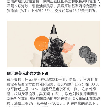
法爾斯通訊社報道稱，伊朗正在阻止美國和以色列船隻進入
霍爾木茲海峽，引發油價跳漲。美國原油基準西德克薩斯中
質原油（WTI）上漲逾2.85%，交投於每桶76.45美元附近。
紐元在美元走強之際下跌
截至發稿，紐元/美元在0.5900水平附近走低，此次波動背
後沒有新西蘭方面的催化因素。美元指數（DXY）在100.00
水平附近上漲0.26%，紐元只是處於不利一側。 在有報導
稱，根據擬議協議，與美國（US）、以色列以及德黑蘭視
為敵對的其他國家有關聯的船隻將被禁止進入霍爾木茲海峽
後，油價上漲3%，報每桶77.30美元。但在同樣的消息下，