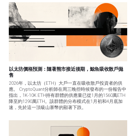
以太坊價格預測：隨著熊市接近後期，鯨魚吸收散戶拋
售​
2026年，以太坊（ETH）大戶一直在吸收散戶投資者的供
應。 CryptoQuant分析師在周三晚些時候發布的一份報告中
指出，1K-10K ETH持有群體的供應量已從1月的1560萬ETH
降至約1290萬ETH。該群體的分布模式在1月初和4月底加
速，先於這一頂級山寨幣的顯著下跌。