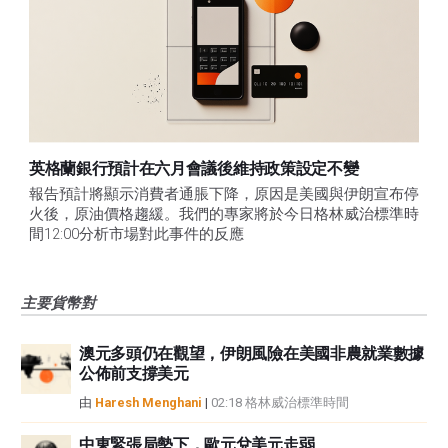
英格蘭銀行預計在六月會議後維持政策設定不變
報告預計將顯示消費者通脹下降，原因是美國與伊朗宣布停
火後，原油價格趨緩。我們的專家將於今日格林威治標準時
間12:00分析市場對此事件的反應
主要貨幣對
澳元多頭仍在觀望，伊朗風險在美國非農就業數據
公佈前支撐美元
由
Haresh Menghani
|
02:18 格林威治標準時間
中東緊張局勢下，歐元兌美元走弱