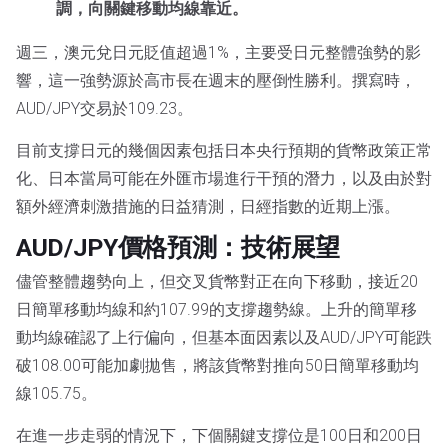
調，向關鍵移動均線靠近。
週三，澳元兌日元貶值超過1%，主要受日元整體強勢的影
響，這一強勢源於高市長在週末的壓倒性勝利。撰寫時，
AUD/JPY交易於109.23。
目前支撐日元的幾個因素包括日本央行預期的貨幣政策正常
化、日本當局可能在外匯市場進行干預的潛力，以及由於對
額外經濟刺激措施的日益猜測，日經指數的近期上漲。
AUD/JPY價格預測：技術展望
儘管整體趨勢向上，但交叉貨幣對正在向下移動，接近20
日簡單移動均線和約107.99的支撐趨勢線。上升的簡單移
動均線確認了上行偏向，但基本面因素以及AUD/JPY可能跌
破108.00可能加劇拋售，將該貨幣對推向50日簡單移動均
線105.75。
在進一步走弱的情況下，下個關鍵支撐位是100日和200日