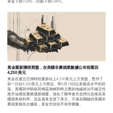
黃金下跌0.09%，白銀下跌0.84%。
黃金重新獲得買盤，在美國非農就業數據公布前重回
4,250 美元
黃金在週五亞洲時段重新站上4,250美元上方買盤，暫停了
前一日自4,300美元上方附近、即6月18日以來最高水平的回
落。美國與伊朗就荷姆茲海峽對峙之際的地緣政治不確定性
推升油價並重燃通膨擔憂，強化了聯準會升息押注並推高美
國債券殖利率。這反過來支撐了美元，不過在關鍵的美國非
農就業報告出爐前，黃金空頭似乎有所猶豫。