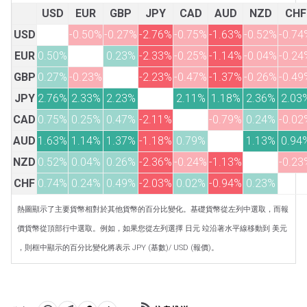
USD
EUR
GBP
JPY
CAD
AUD
NZD
CHF
USD
-0.50%
-0.27%
-2.76%
-0.75%
-1.63%
-0.52%
-0.74
EUR
0.50%
0.23%
-2.33%
-0.25%
-1.14%
-0.04%
-0.24
GBP
0.27%
-0.23%
-2.23%
-0.47%
-1.37%
-0.26%
-0.49
JPY
2.76%
2.33%
2.23%
2.11%
1.18%
2.36%
2.03
CAD
0.75%
0.25%
0.47%
-2.11%
-0.79%
0.24%
-0.02
AUD
1.63%
1.14%
1.37%
-1.18%
0.79%
1.13%
0.94
NZD
0.52%
0.04%
0.26%
-2.36%
-0.24%
-1.13%
-0.23
CHF
0.74%
0.24%
0.49%
-2.03%
0.02%
-0.94%
0.23%
熱圖顯示了主要貨幣相對於其他貨幣的百分比變化。基礎貨幣從左列中選取，而報
價貨幣從頂部行中選取。例如，如果您從左列選擇 日元 竝沿著水平線移動到 美元
，則框中顯示的百分比變化將表示 JPY (基數)/ USD (報價)。