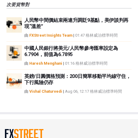
次要貨幣對
人民幣中間價結束兩連升調貶9基點，美伊談判再
現“溫差”
由
FXStreet Insights Team
|
01:47 格林威治標準時間
中國人民銀行將美元/人民幣參考匯率設定為
6.7904，前值為6.7895
由
Haresh Menghani
|
01:16 格林威治標準時間
英鎊/日圓價格預測：200日簡單移動平均線守住，
下行風險仍存
由
Vishal Chaturvedi
|
Aug 06, 12:17 格林威治標準時間