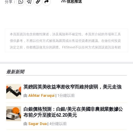
信息推送
分享：
分
分
複
享
享
製
至
至
到
WhatsApp
Telegram
剪
本頁面資訊包含前瞻性陳述，涉及風險和不確定性。本頁所介紹的市場和工具
貼
僅供參考，不應以任何方式被視為購買或出售這些資產的建議。在做任何投資
板
決定之前，你都應該做充分的調查。FXStreet不以任何方式保證該資訊沒有錯
誤、錯誤或重大錯報。它也不保證這些資料是及時的。在公開市場投資涉及很
大的風險，包括損失全部或部分投資，以及精神上的痛苦。所有與投資有關的
風險、損失和成本，包括本金的全部損失，均由您負責。本文僅代表作者個人
最新新聞
觀點，並不代表FXStreet或其廣告商的官方政策或立場。作者不對本頁連結的
資訊負責。
英鎊因英美收益率差收窄而維持疲弱，美元走強
如果文章正文中沒有明確提到，在撰寫本文時，作者在本文中提到的任何股票
中都沒有頭寸，也沒有與文中提到的任何公司有業務關係。除了FXStreet，作
由
Akhtar Faruqui
|
1分鐘以前
者沒有收到撰寫這篇文章的報酬。
FXStreet和作者不提供個性化的建議。作者對該資訊的準確性、完整性或適用
白銀價格預測：白銀/美元在美國非農就業數據公
性不作任何陳述。FXStreet和作者將不承擔任何錯誤，遺漏或任何損失，傷害
布前夕升至接近62.20美元
或損害由此資訊及其顯示或使用引起的。錯誤和遺漏除外。本文作者和
由
Sagar Dua
|
4分鐘以前
FXStreet並非註冊投資顧問，本文內容無意提供任何投資建議。