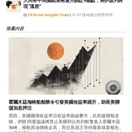
人民幣中間價結束兩連升調貶9基點，美伊談判再
現“溫差”
由
FXStreet Insights Team
|
01:47 格林威治標準時間
推薦內容
霍爾木茲海峽船舶禁令引發美國收益率跳升，助長美聯
儲加息押注
周四，美國國債收益率沿收益率曲線攀升，此前媒體報道
稱，伊朗-阿曼協議將禁止美國和以色列船隻進入霍爾木茲
海峽，推動原油價格走高，而交易員正等待最新就業報告。