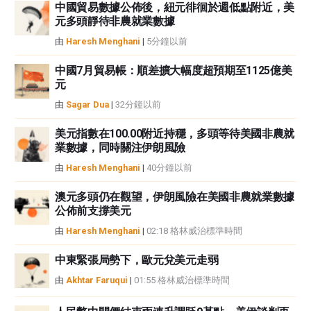
中國貿易數據公佈後，紐元徘徊於週低點附近，美
元多頭靜待非農就業數據
由
Haresh Menghani
|
5分鐘以前
中國7月貿易帳：順差擴大幅度超預期至1125億美
元
由
Sagar Dua
|
32分鐘以前
美元指數在100.00附近持穩，多頭等待美國非農就
業數據，同時關注伊朗風險
由
Haresh Menghani
|
40分鐘以前
澳元多頭仍在觀望，伊朗風險在美國非農就業數據
公佈前支撐美元
由
Haresh Menghani
|
02:18 格林威治標準時間
中東緊張局勢下，歐元兌美元走弱
由
Akhtar Faruqui
|
01:55 格林威治標準時間