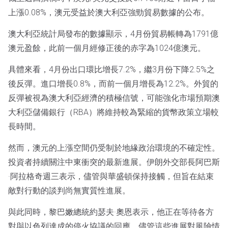
上漲0.08%，澳元受益於澳大利亞強勁貿易數據的公布。
澳大利亞統計局發布的數據顯示，4月份貿易帳轉為1791億
澳元盈餘，此前一個月經修正後的赤字為1024億澳元。
具體來看，4月份出口環比增長7.2%，繼3月份下降2.5%之
後反彈。進口增長0.8%，而前一個月增長為12.2%。外貿的
反彈被視為澳大利亞經濟的積極信號，可能強化市場預期澳
大利亞儲備銀行（RBA）將維持較為緊縮的貨幣政策立場較
長時間。
然而，澳元的上漲空間仍受制於地緣政治環境的不確定性。
投資者持續關注中東衝突的最新進展。伊朗外交部長阿巴斯
·阿拉格奇週三表示，儘管與華盛頓保持接觸，但旨在結束
敵對行動的談判尚無實質性進展。
與此同時，黎巴嫩總統約瑟夫·奧恩表示，他正在等待各方
對與以色列達成的停火協議的回應。儘管這些進展對風險情