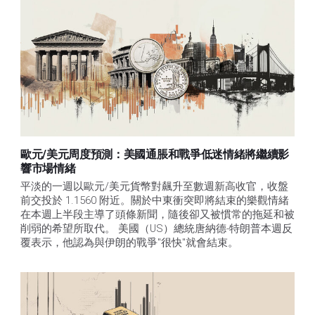
歐元/美元周度預測：美國通脹和戰爭低迷情緒將繼續影
響市場情緒
平淡的一週以歐元/美元貨幣對飆升至數週新高收官，收盤
前交投於 1.1560 附近。關於中東衝突即將結束的樂觀情緒
在本週上半段主導了頭條新聞，隨後卻又被慣常的拖延和被
削弱的希望所取代。 美國（US）總統唐納德-特朗普本週反
覆表示，他認為與伊朗的戰爭"很快"就會結束。