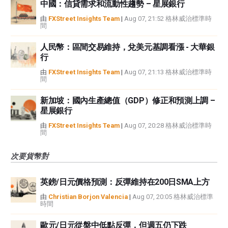
中國：信貸需求和流動性趨勢 – 星展銀行
由
FXStreet Insights Team
|
Aug 07, 21:52 格林威治標準時
間
人民幣：區間交易維持，兌美元基調看漲 - 大華銀
行
由
FXStreet Insights Team
|
Aug 07, 21:13 格林威治標準時
間
新加坡：國內生產總值（GDP）修正和預測上調 –
星展銀行
由
FXStreet Insights Team
|
Aug 07, 20:28 格林威治標準時
間
次要貨幣對
英鎊/日元價格預測：反彈維持在200日SMA上方
由
Christian Borjon Valencia
|
Aug 07, 20:05 格林威治標準
時間
歐元/日元從盤中低點反彈，但週五仍下跌