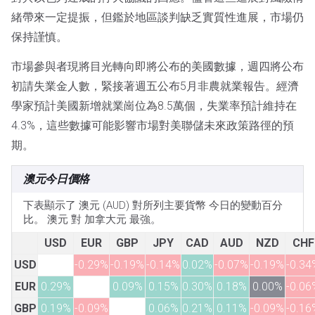
緒帶來一定提振，但鑑於地區談判缺乏實質性進展，市場仍
保持謹慎。
市場參與者現將目光轉向即將公布的美國數據，週四將公布
初請失業金人數，緊接著週五公布5月非農就業報告。經濟
學家預計美國新增就業崗位為8.5萬個，失業率預計維持在
4.3%，這些數據可能影響市場對美聯儲未來政策路徑的預
期。
澳元今日價格
下表顯示了 澳元 (AUD) 對所列主要貨幣 今日的變動百分
比。 澳元 對 加拿大元 最強。
USD
EUR
GBP
JPY
CAD
AUD
NZD
CHF
USD
-0.29%
-0.19%
-0.14%
0.02%
-0.07%
-0.19%
-0.34
EUR
0.29%
0.09%
0.15%
0.30%
0.18%
0.00%
-0.06
GBP
0.19%
-0.09%
0.06%
0.21%
0.11%
-0.09%
-0.16