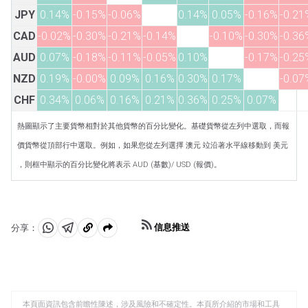
JPY
0.14%
-0.15%
-0.06%
0.14%
0.05%
-0.16%
-0.21
CAD
-0.02%
-0.30%
-0.21%
-0.14%
-0.10%
-0.30%
-0.36
AUD
0.07%
-0.18%
-0.11%
-0.05%
0.10%
-0.17%
-0.25
NZD
0.19%
-0.00%
0.09%
0.16%
0.30%
0.17%
-0.07
CHF
0.34%
0.06%
0.16%
0.21%
0.36%
0.25%
0.07%
熱圖顯示了主要貨幣相對於其他貨幣的百分比變化。基礎貨幣從左列中選取，而報
價貨幣從頂部行中選取。例如，如果您從左列選擇 澳元 竝沿著水平線移動到 美元
，則框中顯示的百分比變化將表示 AUD (基數)/ USD (報價)。
信息推送
分享：
分
分
複
享
享
製
至
至
到
WhatsApp
Telegram
剪
本頁面資訊包含前瞻性陳述，涉及風險和不確定性。本頁所介紹的市場和工具