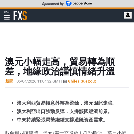
轉
至
FXStreet
MENU
主
顯
示
要
導
內
航
容
澳元小幅走高，貿易轉為順
差，地緣政治謹慎情緒升溫
新聞
|
06/04/2026 11:04:32 GMT
| 由
Ghiles Guezout
澳大利亞貿易帳意外轉為盈餘，澳元因此走強。
澳大利亞出口強勁反彈，支撐該國經濟前景。
中東持續緊張局勢繼續支撐避險資產需求。
截至週四撰稿時，澳元/美元交投於0.7135附近，當日小幅