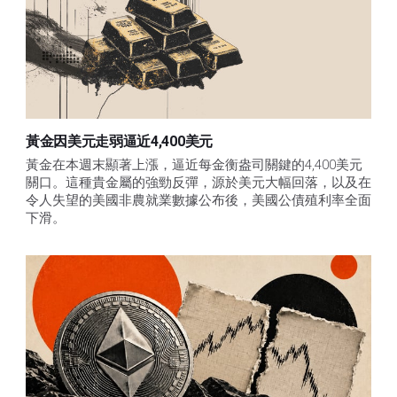
黃金因美元走弱逼近4,400美元
黃金在本週末顯著上漲，逼近每金衡盎司關鍵的4,400美元
關口。這種貴金屬的強勁反彈，源於美元大幅回落，以及在
令人失望的美國非農就業數據公布後，美國公債殖利率全面
下滑。