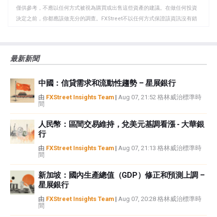
貼
僅供參考，不應以任何方式被視為購買或出售這些資產的建議。在做任何投資
板
決定之前，你都應該做充分的調查。FXStreet不以任何方式保證該資訊沒有錯
誤、錯誤或重大錯報。它也不保證這些資料是及時的。在公開市場投資涉及很
大的風險，包括損失全部或部分投資，以及精神上的痛苦。所有與投資有關的
風險、損失和成本，包括本金的全部損失，均由您負責。本文僅代表作者個人
最新新聞
觀點，並不代表FXStreet或其廣告商的官方政策或立場。作者不對本頁連結的
資訊負責。
中國：信貸需求和流動性趨勢 – 星展銀行
如果文章正文中沒有明確提到，在撰寫本文時，作者在本文中提到的任何股票
中都沒有頭寸，也沒有與文中提到的任何公司有業務關係。除了FXStreet，作
由
FXStreet Insights Team
|
Aug 07, 21:52 格林威治標準時
間
者沒有收到撰寫這篇文章的報酬。
FXStreet和作者不提供個性化的建議。作者對該資訊的準確性、完整性或適用
人民幣：區間交易維持，兌美元基調看漲 - 大華銀
性不作任何陳述。FXStreet和作者將不承擔任何錯誤，遺漏或任何損失，傷害
行
或損害由此資訊及其顯示或使用引起的。錯誤和遺漏除外。本文作者和
FXStreet並非註冊投資顧問，本文內容無意提供任何投資建議。
由
FXStreet Insights Team
|
Aug 07, 21:13 格林威治標準時
間
新加坡：國內生產總值（GDP）修正和預測上調 –
星展銀行
由
FXStreet Insights Team
|
Aug 07, 20:28 格林威治標準時
間