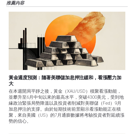
推薦內容
黃金週度預測：隨著美聯儲加息押注緩和，看漲壓力加
大
在本週開局平靜之後，黃金（XAU/USD）積聚看漲動能，
並攀升至6月中旬以來的最高水平，突破4300美元，受到地
緣政治緊張局勢降溫以及投資者削減對美聯儲（Fed）9月
加息押注的支撐。由於短期技術前景顯示看漲動能正在積
聚，來自美國（US）的7月通膨數據將考驗投資者對延續漲
勢的信心。 