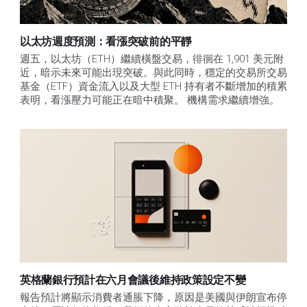
以太坊週度預測：看漲突破前的平靜
週五，以太坊（ETH）繼續橫盤交易，徘徊在 1,901 美元附
近，暗示未來可能出現突破。與此同時，穩定的交易所交易
基金（ETF）資金流入以及大型 ETH 持有者不斷增加的積累
表明，看漲壓力可能正在暗中積聚。 機構需求繼續增強。
英格蘭銀行預計在六月會議後維持政策設定不變
報告預計將顯示消費者通脹下降，原因是美國與伊朗宣布停