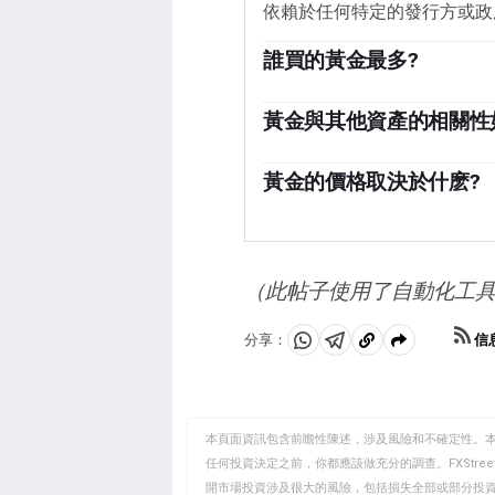
依賴於任何特定的發行方或政
誰買的黃金最多?
各國央行是最大的黃金持有者
備多樣化，並購買黃金，以提
黃金與其他資產的相關性
一個國家償付能力的信任來源
黃金與美元和美國國債呈負相
1136噸黃金儲備，價值約7
時，黃金往往會上漲，使投資
黃金的價格取決於什麽?
度和土耳其等新興經濟體的央
資產也呈負相關。股市的反彈
由於各種各樣的因素，價格可
黃金。
迅速推高黃金價格，因其避險
而上漲，而較高的資金成本通常
價，大多數走勢取決於美元(U
（此帖子使用了自動化工
能推高金價。
信
分享：
分
分
複
享
享
製
至
至
到
WhatsApp
Telegram
剪
本頁面資訊包含前瞻性陳述，涉及風險和不確定性。
貼
任何投資決定之前，你都應該做充分的調查。FXStr
開市場投資涉及很大的風險，包括損失全部或部分投
板