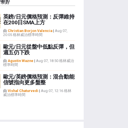
貨幣對
英鎊/日元價格預測：反彈維持
在200日SMA上方
由
Christian Borjon Valencia
|
Aug 07,
20:05 格林威治標準時間
歐元/日元從盤中低點反彈，但
週五仍下跌
由
Agustin Wazne
|
Aug 07, 18:50 格林威治
標準時間
歐元/英鎊價格預測：混合動能
信號指向更多盤整
由
Vishal Chaturvedi
|
Aug 07, 12:16 格林
威治標準時間