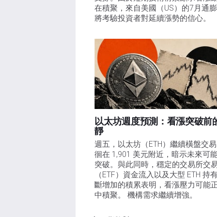
在積聚，來自美國（US）的7月通
將考驗投資者對延續漲勢的信心。 
以太坊週度預測：看漲突破前
靜
週五，以太坊（ETH）繼續橫盤交
徊在 1,901 美元附近，暗示未來可
突破。與此同時，穩定的交易所交
（ETF）資金流入以及大型 ETH 持
斷增加的積累表明，看漲壓力可能
中積聚。 機構需求繼續增強。