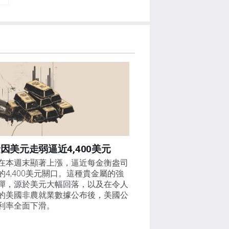
因美元走弱逼近4,400美元
在本週末顯著上漲，逼近每金衡盎司
的4,400美元關口。這種貴金屬的強
彈，源於美元大幅回落，以及在令人
的美國非農就業數據公布後，美國公
利率全面下滑。