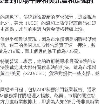
金受到市場平靜和美元溫和走強的
定的跡象下，傳統避險資產的需求減弱，這被視為
此外，美元（USD）的溫和上漲使得該商品在短
歷史高點，此前的兩週內黃金價格持續上漲。
升值似乎都難以實現，因為市場預期美國聯邦儲備
期。週三的美國JOLTS報告證實了這一押注，數
為718萬，而上個月的修正值為735萬。
統特朗普週二表示，他的政府將尋求最高法院的立
訴法院裁定其大部分關稅非法的判決。這為市場增
金/美元（XAU/USD）貨幣對提供一些支撐，並
跌。
國經濟日程，包括ADP私營部門就業報告、通常
SM服務業採購經理人指數。然而，市場的關注點
方月度就業數據上，即廣為人知的8月份非農就業