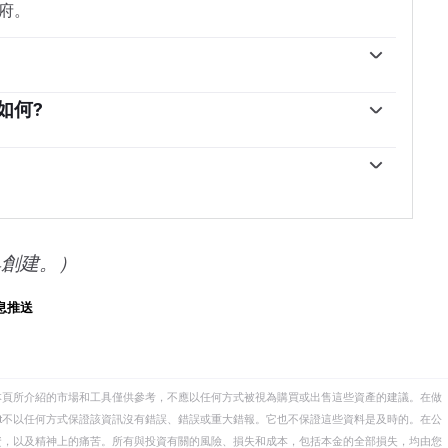
府。
。為了在動蕩時期支撐本國貨幣，各國央行傾向於使儲
高人們對經濟和貨幣實力的看法。高黃金儲備可以成為
如何?
。根據世界黃金協會的數據，各國央行在2022年增加了
關，兩者都是主要的儲備資產和避險資產。當美元貶值
00億美元。這是有記錄以來最高的年度購買量。中國、印
者和央行能夠在動蕩時期實現資產多元化。黃金與風險
行正在迅速增加黃金儲備。
往往會壓低金價，而風險較高的市場的拋售往往有利於
能會變動。地緣政治不穩定或對深度衰退的擔憂可能會
地位。作為一種低收益資產，黃金往往會隨著利率下降
會拖累黃金。盡管如此，由於資產以美元(XAU/USD)定
SD)的表現。強勢美元傾向於控製金價，而弱勢美元則可
具創建。）
息推送
本頁所介紹的市場和工具僅供參考，不應以任何方式被視為購買或出售這些資產的建議。在做
eet不以任何方式保證該資訊沒有錯誤、錯誤或重大錯報。它也不保證這些資料是及時的。在公
資，以及精神上的痛苦。所有與投資有關的風險、損失和成本，包括本金的全部損失，均由您