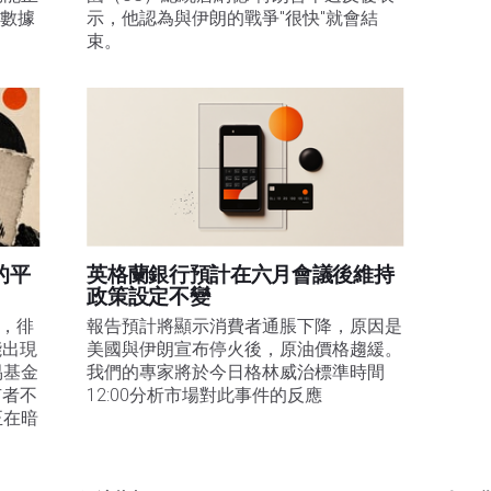
膨數據
示，他認為與伊朗的戰爭"很快"就會結
束。
的平
英格蘭銀行預計在六月會議後維持
政策設定不變
易，徘
報告預計將顯示消費者通脹下降，原因是
能出現
美國與伊朗宣布停火後，原油價格趨緩。
易基金
我們的專家將於今日格林威治標準時間
有者不
12:00分析市場對此事件的反應
正在暗