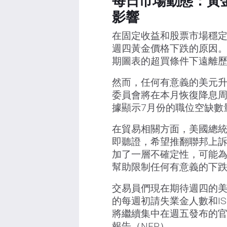
每日市場動態：黃
影響
在固定收益和股票市場穩
週四黃金價格下跌的原因。
期圖表的超買條件下遠離
然而，任何有意義的美元
委員會將在本月恢復降息周
據顯示7月份的職位空缺數量
在貿易相關方面，美國總
即聽證，希望推翻聯邦上
加了一層不確定性，可能為黃
幫助限制任何有意義的下
交易員們現在期待週四的美
的每週初請失業金人數和I
將繼續集中在週五發布的官
報告（NFP）。