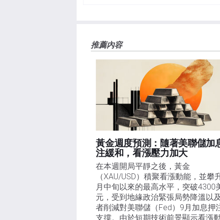
負責。本文僅代表作者個人觀點，並不代表FXStre
如果文章正文中沒有明確提到，在撰寫本文時，作者
FXStreet，作者沒有收到撰寫這篇文章的報酬。
FXStreet和作者不提供個性化的建議。作者對該資
推薦內容
失，傷害或損害由此資訊及其顯示或使用引起的。錯誤和
黃金週度預測：隨著美聯儲加
注緩和，看漲壓力加大
在本週開局平靜之後，黃金
（XAU/USD）積聚看漲動能，並攀
月中旬以來的最高水平，突破4300
元，受到地緣政治緊張局勢降溫以
者削減對美聯儲（Fed）9月加息押
支撐。由於短期技術前景顯示看漲