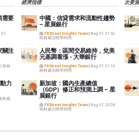
經濟指標
次要
頭需要
中國：信貸需求和流動性趨勢
– 星展銀行
 07,
由
FXStreet Insights Team
|
Aug 07, 21:52
格林威治標準時間
家關注
人民幣：區間交易維持，兌美
元基調看漲 - 大華銀行
:40 格林
由
FXStreet Insights Team
|
Aug 07, 21:13
格林威治標準時間
動力
新加坡：國內生產總值
（GDP）修正和預測上調 – 星
展銀行
5 格林威
由
FXStreet Insights Team
|
Aug 07, 20:28
格林威治標準時間