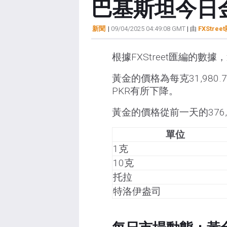
巴基斯坦今日金
新聞
|
09/04/2025 04:49:08 GMT
| 由
FXStree
根據FXStreet匯編的
黃金的價格為每克31,980.
PKR有所下降。
黃金的價格從前一天的376,09
單位
1克
10克
托拉
特洛伊盎司