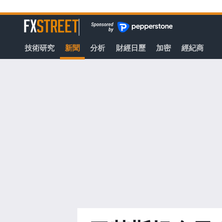
轉
至
FXStreet
主
要
技術研究
新聞
分析
財經日歷
加密
經紀商
內
容