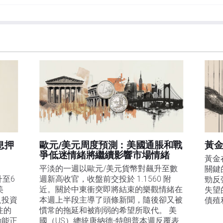
et或其廣告商的官方政策或立場。作者不對本頁連結的資訊負責。
在本文中提到的任何股票中都沒有頭寸，也沒有與文中提到的任何公司有業務關係。除了
訊的準確性、完整性或適用性不作任何陳述。FXStreet和作者將不承擔任何錯誤，遺漏或任何損
遺漏除外。本文作者和FXStreet並非註冊投資顧問，本文內容無意提供任何投資建議。
息押
歐元/美元周度預測：美國通脹和戰
黃金
爭低迷情緒將繼續影響市場情緒
黃金
平淡的一週以歐元/美元貨幣對飆升至數
關鍵
升至6
週新高收官，收盤前交投於 1.1560 附
勁反
美
近。關於中東衝突即將結束的樂觀情緒在
失望
及投資
本週上半段主導了頭條新聞，隨後卻又被
債殖
注的
慣常的拖延和被削弱的希望所取代。 美
動能正
國（US）總統唐納德-特朗普本週反覆表