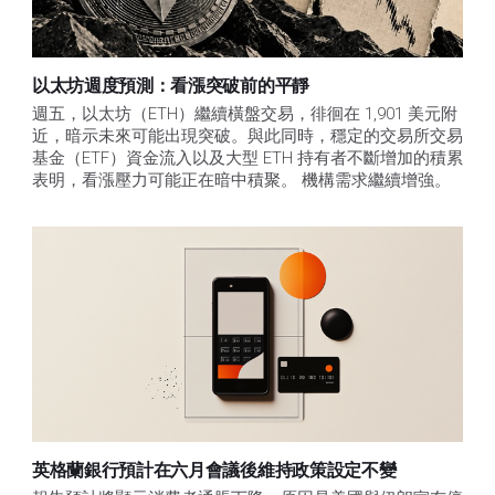
以太坊週度預測：看漲突破前的平靜
週五，以太坊（ETH）繼續橫盤交易，徘徊在 1,901 美元附
近，暗示未來可能出現突破。與此同時，穩定的交易所交易
基金（ETF）資金流入以及大型 ETH 持有者不斷增加的積累
表明，看漲壓力可能正在暗中積聚。 機構需求繼續增強。
英格蘭銀行預計在六月會議後維持政策設定不變