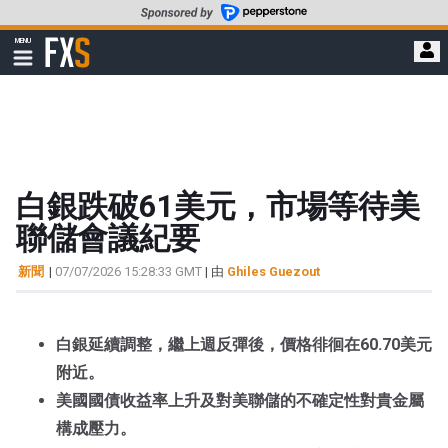
轉
至
FXStreet
MENU
主
顯
示
要
導
內
航
容
白銀跌破61美元，市場等待美
聯儲會議紀要
新聞
|
07/07/2026 15:28:33 GMT
| 由
Ghiles Guezout
白銀延續調整，繼上週反彈後，價格徘徊在60.70美元
附近。
美國國債收益率上升及對美聯儲的不確定性對貴金屬
構成壓力。