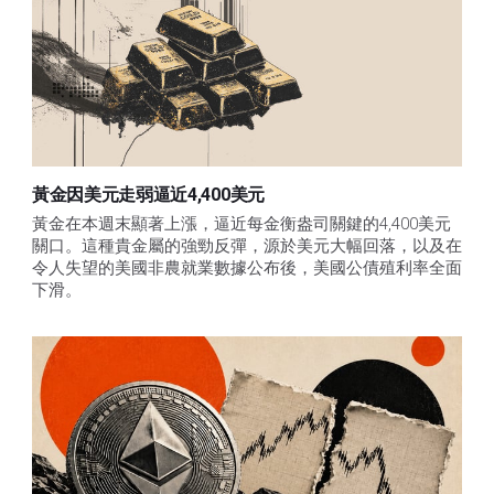
黃金因美元走弱逼近4,400美元
黃金在本週末顯著上漲，逼近每金衡盎司關鍵的4,400美元
關口。這種貴金屬的強勁反彈，源於美元大幅回落，以及在
令人失望的美國非農就業數據公布後，美國公債殖利率全面
下滑。