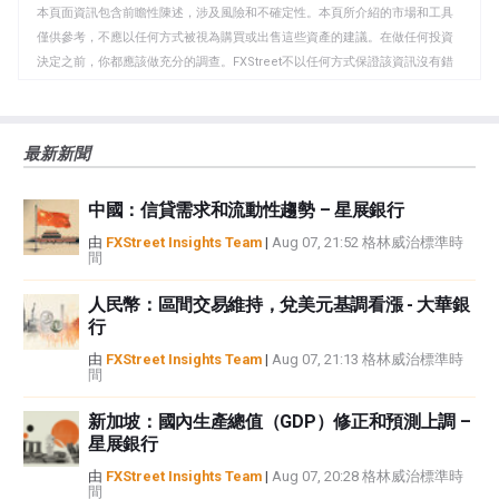
本頁面資訊包含前瞻性陳述，涉及風險和不確定性。本頁所介紹的市場和工具
貼
僅供參考，不應以任何方式被視為購買或出售這些資產的建議。在做任何投資
板
決定之前，你都應該做充分的調查。FXStreet不以任何方式保證該資訊沒有錯
誤、錯誤或重大錯報。它也不保證這些資料是及時的。在公開市場投資涉及很
大的風險，包括損失全部或部分投資，以及精神上的痛苦。所有與投資有關的
風險、損失和成本，包括本金的全部損失，均由您負責。本文僅代表作者個人
最新新聞
觀點，並不代表FXStreet或其廣告商的官方政策或立場。作者不對本頁連結的
資訊負責。
中國：信貸需求和流動性趨勢 – 星展銀行
如果文章正文中沒有明確提到，在撰寫本文時，作者在本文中提到的任何股票
中都沒有頭寸，也沒有與文中提到的任何公司有業務關係。除了FXStreet，作
由
FXStreet Insights Team
|
Aug 07, 21:52 格林威治標準時
間
者沒有收到撰寫這篇文章的報酬。
FXStreet和作者不提供個性化的建議。作者對該資訊的準確性、完整性或適用
人民幣：區間交易維持，兌美元基調看漲 - 大華銀
性不作任何陳述。FXStreet和作者將不承擔任何錯誤，遺漏或任何損失，傷害
行
或損害由此資訊及其顯示或使用引起的。錯誤和遺漏除外。本文作者和
FXStreet並非註冊投資顧問，本文內容無意提供任何投資建議。
由
FXStreet Insights Team
|
Aug 07, 21:13 格林威治標準時
間
新加坡：國內生產總值（GDP）修正和預測上調 –
星展銀行
由
FXStreet Insights Team
|
Aug 07, 20:28 格林威治標準時
間