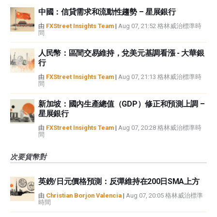
中國：信貸需求和流動性趨勢 – 星展銀行
由
FXStreet Insights Team
|
Aug 07, 21:52 格林威治標準時
間
人民幣：區間交易維持，兌美元基調看漲 - 大華銀
行
由
FXStreet Insights Team
|
Aug 07, 21:13 格林威治標準時
間
新加坡：國內生產總值（GDP）修正和預測上調 –
星展銀行
由
FXStreet Insights Team
|
Aug 07, 20:28 格林威治標準時
間
次要貨幣對
英鎊/日元價格預測：反彈維持在200日SMA上方
由
Christian Borjon Valencia
|
Aug 07, 20:05 格林威治標準
時間