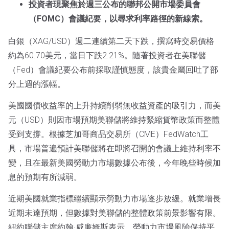
投資者現聚焦於週三公布的聯邦公開市場委員會
（FOMC）會議紀要，以尋求利率路徑的新線索。
白銀（XAG/USD）週二連續第二天下跌，撰寫時交易價格
約為60.70美元，當日下跌2.21%。隨著投資者在美聯儲
（Fed）會議紀要公布前採取謹慎態度，該貴金屬回吐了部
分上週的漲幅。
美國國債收益率的上升持續削弱無收益資產的吸引力，而美
元（USD）則因市場預期美聯儲將維持緊縮貨幣政策而整體
受到支撐。根據芝加哥商品交易所（CME）FedWatch工
具，市場普遍預計美聯儲將在即將召開的會議上維持利率不
變，且在最新美國勞動力市場數據公布後，今年晚些時候加
息的預期有所減弱。
近期美國就業指標繼續顯示勞動力市場逐步放緩。就業增長
近期未達預期，但數據對美聯儲的整體政策前景影響有限。
紐約聯儲主席約翰·威廉姆斯表示，勞動力市場風險保持平