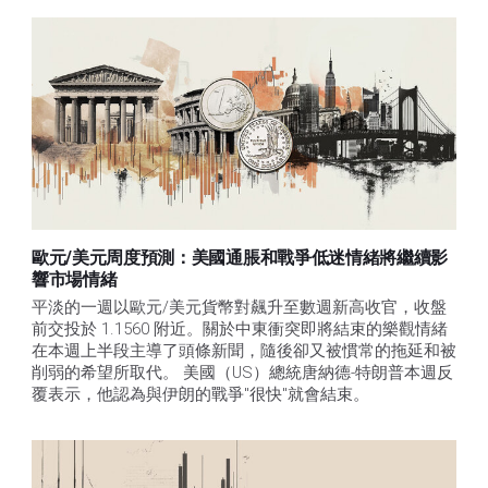
歐元/美元周度預測：美國通脹和戰爭低迷情緒將繼續影
響市場情緒
平淡的一週以歐元/美元貨幣對飆升至數週新高收官，收盤
前交投於 1.1560 附近。關於中東衝突即將結束的樂觀情緒
在本週上半段主導了頭條新聞，隨後卻又被慣常的拖延和被
削弱的希望所取代。 美國（US）總統唐納德-特朗普本週反
覆表示，他認為與伊朗的戰爭"很快"就會結束。