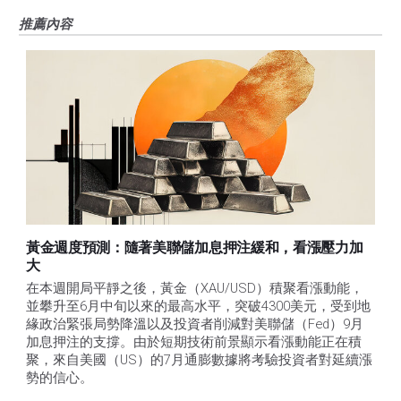
推薦內容
黃金週度預測：隨著美聯儲加息押注緩和，看漲壓力加
大
在本週開局平靜之後，黃金（XAU/USD）積聚看漲動能，
並攀升至6月中旬以來的最高水平，突破4300美元，受到地
緣政治緊張局勢降溫以及投資者削減對美聯儲（Fed）9月
加息押注的支撐。由於短期技術前景顯示看漲動能正在積
聚，來自美國（US）的7月通膨數據將考驗投資者對延續漲
勢的信心。 