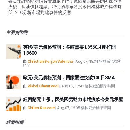
報告預計將顯示消費者通脹下降，原因是美國與伊朗宣布停
火後，原油價格趨緩。我們的專家將於今日格林威治標準時
間12:00分析市場對此事件的反應
主要貨幣對
英鎊/美元價格預測：多頭需要1.3560才能打開
1.3600
由
Christian Borjon Valencia
|
Aug 07, 18:34 格林威治標準
時間
歐元/美元價格預測：買家關注突破100日SMA
由
Vishal Chaturvedi
|
Aug 07, 17:40 格林威治標準時間
紐西蘭元上漲，因美國勞動力市場疲軟令美元承壓
由
Ghiles Guezout
|
Aug 07, 16:05 格林威治標準時間
經濟指標