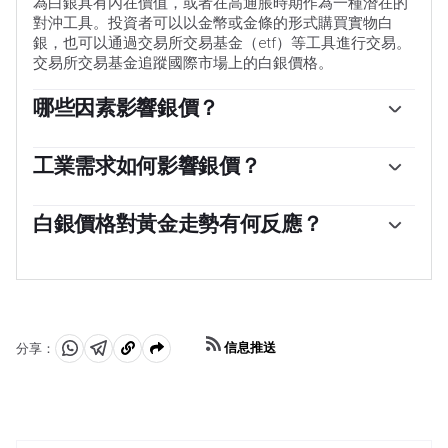
為白銀具有內在價值，或者在高通脹時期作為一種潛在的
對沖工具。投資者可以以金幣或金條的形式購買實物白
銀，也可以通過交易所交易基金（etf）等工具進行交易。
交易所交易基金追蹤國際市場上的白銀價格。
哪些因素影響銀價？
銀價可能會受到多種因素的影響。地緣政治不穩定或對經
濟深度衰退的擔憂，可能使白銀價格因其避險地位而上
工業需求如何影響銀價？
漲，盡管其上漲幅度不及黃金。作為一種無收益資產，白
銀被廣泛應用於工業，特別是在電子或太陽能等領域，因
銀往往會隨著利率的降低而上漲。它的變動還取決於美元
為它是所有金屬中導電性最高的金屬之一，比銅和金還要
白銀價格對黃金走勢有何反應？
（USD）的表現，因為資產是以美元（XAG/USD）定價
高。需求的激增可能會提高價格，而需求的下降往往會降
的。美元走強往往會抑製銀價上漲，而美元走弱則可能會
白銀價格往往跟隨黃金的走勢。當金價上漲時，白銀通常
低價格。美國、中國和印度經濟的動態也可能導致價格波
推高銀價。其他因素，如投資需求、采礦供應（白銀比黃
也會隨之上漲，因為它們作為避險資產的地位是相似的。
動：對於美國，尤其是中國，它們的大型工業部門在各種
金豐富得多）和回收率也會影響價格。
黃金/白銀比率顯示了等於一盎司黃金價值所需的白銀盎司
工藝中使用白銀；在印度，消費者對黃金珠寶的需求也在
數，可能有助於確定兩種金屬之間的相對估值。一些投資
決定金價方面發揮了關鍵作用。
者可能認為高比率是白銀被低估或黃金被高估的一個指
信息推送
分享：
標。相反，較低的比率可能表明黃金相對於白銀被低估
分
分
複
了。
享
享
製
至
至
到
WhatsApp
Telegram
剪