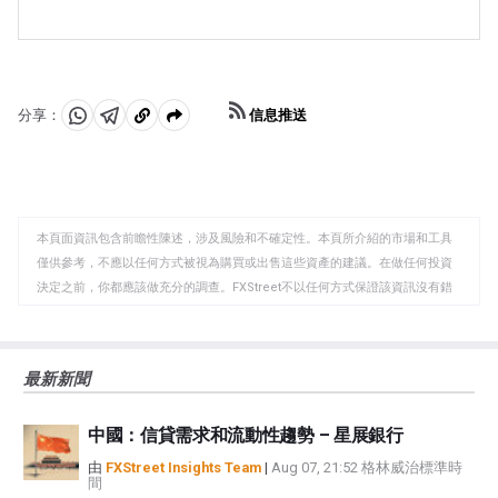
白銀價格往往跟隨黃金的走勢。當金價上漲時，白銀通常
低價格。美國、中國和印度經濟的動態也可能導致價格波
推高銀價。其他因素，如投資需求、采礦供應（白銀比黃
也會隨之上漲，因為它們作為避險資產的地位是相似的。
動：對於美國，尤其是中國，它們的大型工業部門在各種
金豐富得多）和回收率也會影響價格。
黃金/白銀比率顯示了等於一盎司黃金價值所需的白銀盎司
工藝中使用白銀；在印度，消費者對黃金珠寶的需求也在
數，可能有助於確定兩種金屬之間的相對估值。一些投資
決定金價方面發揮了關鍵作用。
者可能認為高比率是白銀被低估或黃金被高估的一個指
信息推送
分享：
標。相反，較低的比率可能表明黃金相對於白銀被低估
分
分
複
了。
享
享
製
至
至
到
WhatsApp
Telegram
剪
本頁面資訊包含前瞻性陳述，涉及風險和不確定性。本頁所介紹的市場和工具
貼
僅供參考，不應以任何方式被視為購買或出售這些資產的建議。在做任何投資
板
決定之前，你都應該做充分的調查。FXStreet不以任何方式保證該資訊沒有錯
誤、錯誤或重大錯報。它也不保證這些資料是及時的。在公開市場投資涉及很
大的風險，包括損失全部或部分投資，以及精神上的痛苦。所有與投資有關的
風險、損失和成本，包括本金的全部損失，均由您負責。本文僅代表作者個人
最新新聞
觀點，並不代表FXStreet或其廣告商的官方政策或立場。作者不對本頁連結的
資訊負責。
中國：信貸需求和流動性趨勢 – 星展銀行
如果文章正文中沒有明確提到，在撰寫本文時，作者在本文中提到的任何股票
中都沒有頭寸，也沒有與文中提到的任何公司有業務關係。除了FXStreet，作
由
FXStreet Insights Team
|
Aug 07, 21:52 格林威治標準時
間
者沒有收到撰寫這篇文章的報酬。