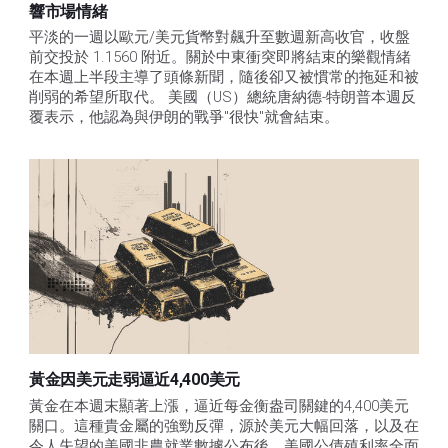
響市場情緒
平淡的一週以歐元/美元貨幣對飆升至數週新高收官，收盤
前交投於 1.1560 附近。關於中東衝突即將結束的樂觀情緒
在本週上半段主導了頭條新聞，隨後卻又被慣常的拖延和被
削弱的希望所取代。 美國（US）總統唐納德-特朗普本週反
覆表示，他認為與伊朗的戰爭"很快"就會結束。
黃金因美元走弱逼近4,400美元
黃金在本週末顯著上漲，逼近每金衡盎司關鍵的4,400美元
關口。這種貴金屬的強勁反彈，源於美元大幅回落，以及在
令人失望的美國非農就業數據公布後，美國公債殖利率全面