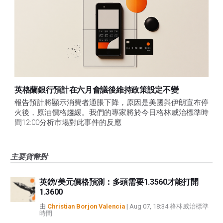
英格蘭銀行預計在六月會議後維持政策設定不變
報告預計將顯示消費者通脹下降，原因是美國與伊朗宣布停
火後，原油價格趨緩。我們的專家將於今日格林威治標準時
間12:00分析市場對此事件的反應
主要貨幣對
英鎊/美元價格預測：多頭需要1.3560才能打開
1.3600
由
Christian Borjon Valencia
|
Aug 07, 18:34 格林威治標準
時間