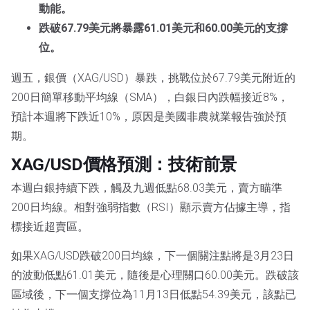
動能。
跌破67.79美元將暴露61.01美元和60.00美元的支撐
位。
週五，銀價（XAG/USD）暴跌，挑戰位於67.79美元附近的
200日簡單移動平均線（SMA），白銀日內跌幅接近8%，
預計本週將下跌近10%，原因是美國非農就業報告強於預
期。
XAG/USD價格預測：技術前景
本週白銀持續下跌，觸及九週低點68.03美元，賣方瞄準
200日均線。相對強弱指數（RSI）顯示賣方佔據主導，指
標接近超賣區。
如果XAG/USD跌破200日均線，下一個關注點將是3月23日
的波動低點61.01美元，隨後是心理關口60.00美元。跌破該
區域後，下一個支撐位為11月13日低點54.39美元，該點已