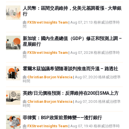
FXStreet和作者不提供個性化的建議。作者對該資訊的準確性、完整性或適用
人民幣：區間交易維持，兌美元基調看漲 - 大華銀
性不作任何陳述。FXStreet和作者將不承擔任何錯誤，遺漏或任何損失，傷害
行
或損害由此資訊及其顯示或使用引起的。錯誤和遺漏除外。本文作者和
FXStreet並非註冊投資顧問，本文內容無意提供任何投資建議。
由
FXStreet Insights Team
|
Aug 07, 21:13 格林威治標準時
間
新加坡：國內生產總值（GDP）修正和預測上調 –
星展銀行
由
FXStreet Insights Team
|
Aug 07, 20:28 格林威治標準時
間
霍爾木茲協議希望隨著談判推進而升溫 – 路透社
由
Christian Borjon Valencia
|
Aug 07, 20:20 格林威治標準
時間
英鎊/日元價格預測：反彈維持在200日SMA上方
由
Christian Borjon Valencia
|
Aug 07, 20:05 格林威治標準
時間
菲律賓：BSP政策前景轉變——渣打銀行
由
FXStreet Insights Team
|
Aug 07, 19:43 格林威治標準時