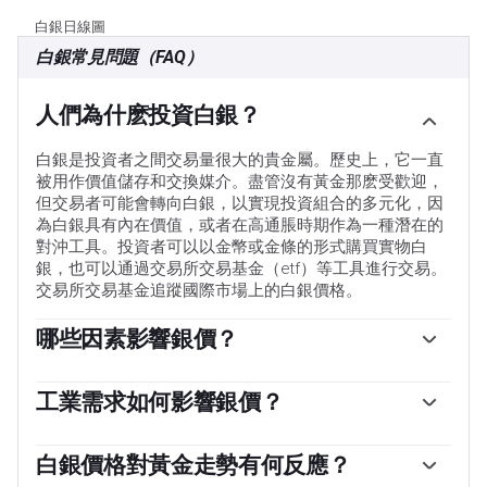
白銀日線圖
白銀常見問題（FAQ）
人們為什麽投資白銀？
白銀是投資者之間交易量很大的貴金屬。歷史上，它一直
被用作價值儲存和交換媒介。盡管沒有黃金那麽受歡迎，
但交易者可能會轉向白銀，以實現投資組合的多元化，因
為白銀具有內在價值，或者在高通脹時期作為一種潛在的
對沖工具。投資者可以以金幣或金條的形式購買實物白
銀，也可以通過交易所交易基金（etf）等工具進行交易。
交易所交易基金追蹤國際市場上的白銀價格。
哪些因素影響銀價？
銀價可能會受到多種因素的影響。地緣政治不穩定或對經
濟深度衰退的擔憂，可能使白銀價格因其避險地位而上
工業需求如何影響銀價？
漲，盡管其上漲幅度不及黃金。作為一種無收益資產，白
銀被廣泛應用於工業，特別是在電子或太陽能等領域，因
銀往往會隨著利率的降低而上漲。它的變動還取決於美元
為它是所有金屬中導電性最高的金屬之一，比銅和金還要
白銀價格對黃金走勢有何反應？
（USD）的表現，因為資產是以美元（XAG/USD）定價
高。需求的激增可能會提高價格，而需求的下降往往會降
的。美元走強往往會抑製銀價上漲，而美元走弱則可能會