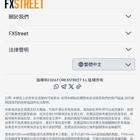
關於我們
FXStreet
法律聲明
繁體中文
版權©2026 FOREXSTREET S.L.版權所有
註釋: 本網頁上的所有信息隨時可能更改. 使用本網站的瀏覽者必須接受我們的用戶協議. 請仔細
閱讀我們的保密協議和合法聲明。
外匯保證金交易隱含巨大風險，可能不適合所有投資者。過高的杠桿作用可以使您獲利，當然
也可能會使您蒙受虧損。在決定進行外匯保證金交易之前，您應該謹慎考慮您的投資目的，經
驗等級和冒險欲望。在外匯保證金交易中，虧損的風險可能超過您最初的保證金資金，因此，
如果您不能承擔資金的損失，最好不要投資外匯。您應該明白與外匯交易相關聯的所有風險，
如果您有任何外匯保證金交易方面的問題，您應該咨詢與自己無利益關系的金融顧問。
發表在FXStreet的觀點僅代表撰稿者本人觀點，並不代表FXStreet或他組織的觀點。FXStreet
尚未驗證其準確性以及任何獨立作者的評論或聲明的事實依據：可能出現錯誤和遺漏現象。由