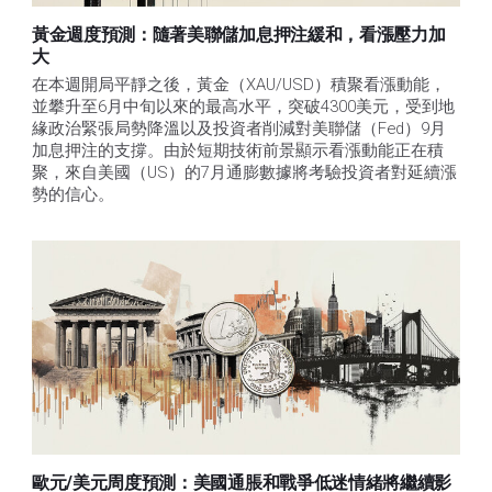
黃金週度預測：隨著美聯儲加息押注緩和，看漲壓力加
大
在本週開局平靜之後，黃金（XAU/USD）積聚看漲動能，
並攀升至6月中旬以來的最高水平，突破4300美元，受到地
緣政治緊張局勢降溫以及投資者削減對美聯儲（Fed）9月
加息押注的支撐。由於短期技術前景顯示看漲動能正在積
聚，來自美國（US）的7月通膨數據將考驗投資者對延續漲
勢的信心。 
歐元/美元周度預測：美國通脹和戰爭低迷情緒將繼續影