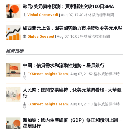
歐元/美元價格預測：買家關注突破100日SMA
由
Vishal Chaturvedi
|
Aug 07, 17:40 格林威治標準時間
紐西蘭元上漲，因美國勞動力市場疲軟令美元承壓
由
Ghiles Guezout
|
Aug 07, 16:05 格林威治標準時間
經濟指標
中國：信貸需求和流動性趨勢 – 星展銀行
由
FXStreet Insights Team
|
Aug 07, 21:52 格林威治標準時
間
人民幣：區間交易維持，兌美元基調看漲 - 大華銀
行
由
FXStreet Insights Team
|
Aug 07, 21:13 格林威治標準時
間
新加坡：國內生產總值（GDP）修正和預測上調 –
星展銀行