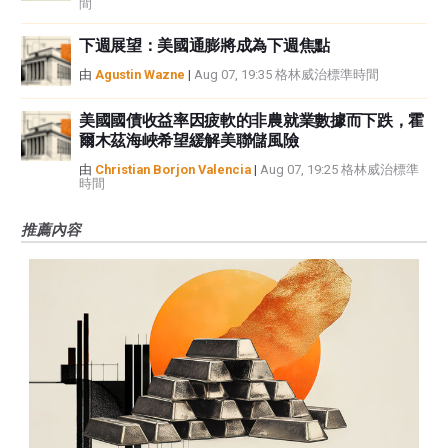
間
下週展望：美國通膨將成為下週焦點
由
Agustin Wazne
|
Aug 07, 19:35 格林威治標準時間
美國國債收益率因疲軟的非農就業數據而下跌，霍
爾木茲海峽希望緩解美聯儲風險
由
Christian Borjon Valencia
|
Aug 07, 19:25 格林威治標準
時間
推薦內容