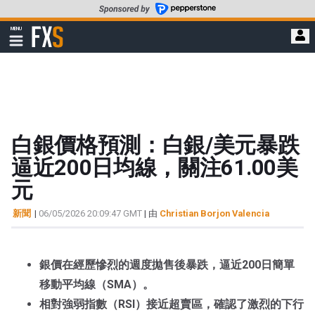
轉
至
FXStreet
MENU
主
顯
示
要
導
內
航
容
白銀價格預測：白銀/美元暴跌
逼近200日均線，關注61.00美
元
新聞
|
06/05/2026 20:09:47 GMT
| 由
Christian Borjon Valencia
銀價在經歷慘烈的週度拋售後暴跌，逼近200日簡單
移動平均線（SMA）。
相對強弱指數（RSI）接近超賣區，確認了激烈的下行