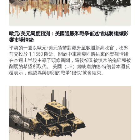
歐元/美元周度預測：美國通脹和戰爭低迷情緒將繼續影
響市場情緒
平淡的一週以歐元/美元貨幣對飆升至數週新高收官，收盤
前交投於 1.1560 附近。關於中東衝突即將結束的樂觀情緒
在本週上半段主導了頭條新聞，隨後卻又被慣常的拖延和被
削弱的希望所取代。 美國（US）總統唐納德-特朗普本週反
覆表示，他認為與伊朗的戰爭"很快"就會結束。