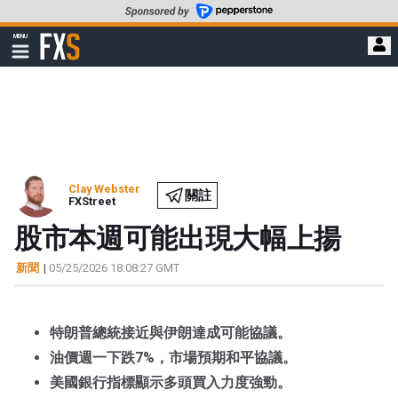
轉
至
FXStreet
MENU
主
顯
示
要
導
內
航
容
Clay Webster
關註
FXStreet
股市本週可能出現大幅上揚
新聞
|
05/25/2026 18:08:27 GMT
特朗普總統接近與伊朗達成可能協議。
油價週一下跌7%，市場預期和平協議。
美國銀行指標顯示多頭買入力度強勁。