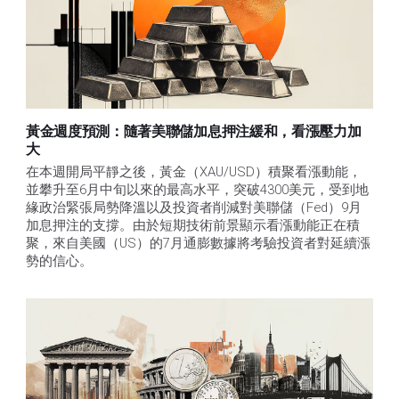
黃金週度預測：隨著美聯儲加息押注緩和，看漲壓力加
大
在本週開局平靜之後，黃金（XAU/USD）積聚看漲動能，
並攀升至6月中旬以來的最高水平，突破4300美元，受到地
緣政治緊張局勢降溫以及投資者削減對美聯儲（Fed）9月
加息押注的支撐。由於短期技術前景顯示看漲動能正在積
聚，來自美國（US）的7月通膨數據將考驗投資者對延續漲
勢的信心。 