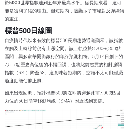
於MSCI世界指數達到五年來最高水平。從長期來看，這可
能是獲利了結的理由。但短期內，這顯示了市場對反彈繼續
的重注。
標普500日線圖
自疫情時代以來有效的標普500長期趨勢通道顯示，該指數
在觸及上軌線前仍有上漲空間。該上軌位於8,200-8,300點
區間，與多家華爾街銀行的年終預測相符。5月14日創下的
7,517點歷史高位後的小幅回調，也將此前超買的相對強弱
指數（RSI）降至68。這意味著短期內，空頭不太可能僅憑
過度動能佔據上風。
如果出現回調，預計標普500將在即將穿越此前7,000點阻
力位的50日簡單移動均線（SMA）附近找到支撐。