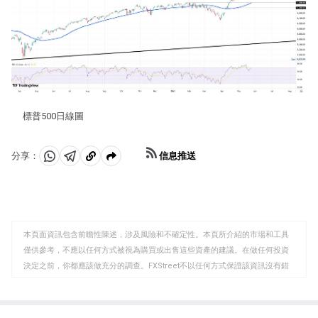
標普500日線圖
信息推送
分享：
分
分
複
享
享
製
至
至
到
WhatsApp
Telegram
剪
本頁面資訊包含前瞻性陳述，涉及風險和不確定性。本頁所介紹的市場和工具
貼
僅供參考，不應以任何方式被視為購買或出售這些資產的建議。在做任何投資
板
決定之前，你都應該做充分的調查。FXStreet不以任何方式保證該資訊沒有錯
誤、錯誤或重大錯報。它也不保證這些資料是及時的。在公開市場投資涉及很
大的風險，包括損失全部或部分投資，以及精神上的痛苦。所有與投資有關的
風險、損失和成本，包括本金的全部損失，均由您負責。本文僅代表作者個人