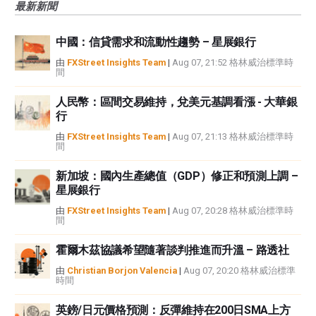
最新新聞
觀點，並不代表FXStreet或其廣告商的官方政策或立場。作者不對本頁連結的
資訊負責。
中國：信貸需求和流動性趨勢 – 星展銀行
如果文章正文中沒有明確提到，在撰寫本文時，作者在本文中提到的任何股票
中都沒有頭寸，也沒有與文中提到的任何公司有業務關係。除了FXStreet，作
由
FXStreet Insights Team
|
Aug 07, 21:52 格林威治標準時
間
者沒有收到撰寫這篇文章的報酬。
FXStreet和作者不提供個性化的建議。作者對該資訊的準確性、完整性或適用
人民幣：區間交易維持，兌美元基調看漲 - 大華銀
性不作任何陳述。FXStreet和作者將不承擔任何錯誤，遺漏或任何損失，傷害
行
或損害由此資訊及其顯示或使用引起的。錯誤和遺漏除外。本文作者和
FXStreet並非註冊投資顧問，本文內容無意提供任何投資建議。
由
FXStreet Insights Team
|
Aug 07, 21:13 格林威治標準時
間
新加坡：國內生產總值（GDP）修正和預測上調 –
星展銀行
由
FXStreet Insights Team
|
Aug 07, 20:28 格林威治標準時
間
霍爾木茲協議希望隨著談判推進而升溫 – 路透社
由
Christian Borjon Valencia
|
Aug 07, 20:20 格林威治標準
時間
英鎊/日元價格預測：反彈維持在200日SMA上方