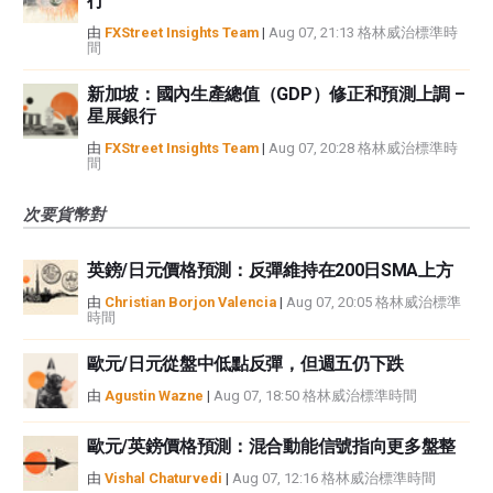
行
由
FXStreet Insights Team
|
Aug 07, 21:13 格林威治標準時
間
新加坡：國內生產總值（GDP）修正和預測上調 –
星展銀行
由
FXStreet Insights Team
|
Aug 07, 20:28 格林威治標準時
間
次要貨幣對
英鎊/日元價格預測：反彈維持在200日SMA上方
由
Christian Borjon Valencia
|
Aug 07, 20:05 格林威治標準
時間
歐元/日元從盤中低點反彈，但週五仍下跌
由
Agustin Wazne
|
Aug 07, 18:50 格林威治標準時間
歐元/英鎊價格預測：混合動能信號指向更多盤整
由
Vishal Chaturvedi
|
Aug 07, 12:16 格林威治標準時間