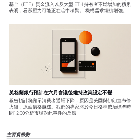
基金（ETF）資金流入以及大型 ETH 持有者不斷增加的積累
表明，看漲壓力可能正在暗中積聚。 機構需求繼續增強。
英格蘭銀行預計在六月會議後維持政策設定不變
報告預計將顯示消費者通脹下降，原因是美國與伊朗宣布停
火後，原油價格趨緩。我們的專家將於今日格林威治標準時
間12:00分析市場對此事件的反應
主要貨幣對