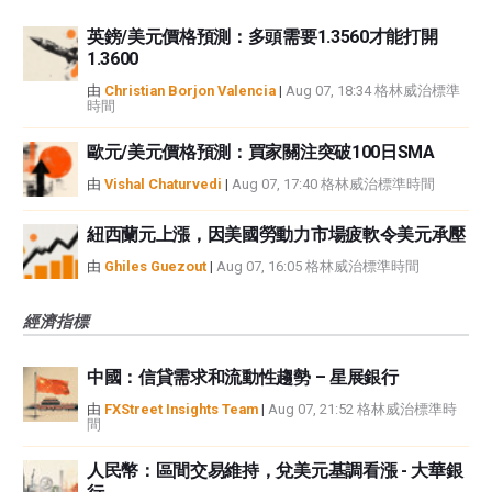
英鎊/美元價格預測：多頭需要1.3560才能打開
1.3600
由
Christian Borjon Valencia
|
Aug 07, 18:34 格林威治標準
時間
歐元/美元價格預測：買家關注突破100日SMA
由
Vishal Chaturvedi
|
Aug 07, 17:40 格林威治標準時間
紐西蘭元上漲，因美國勞動力市場疲軟令美元承壓
由
Ghiles Guezout
|
Aug 07, 16:05 格林威治標準時間
經濟指標
中國：信貸需求和流動性趨勢 – 星展銀行
由
FXStreet Insights Team
|
Aug 07, 21:52 格林威治標準時
間
人民幣：區間交易維持，兌美元基調看漲 - 大華銀