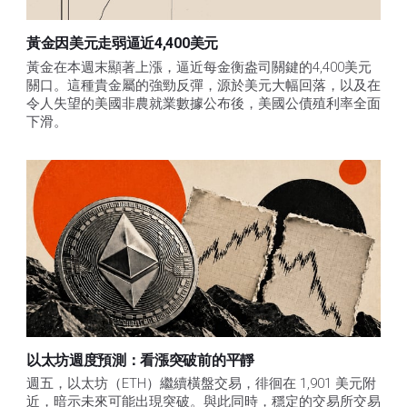
黃金因美元走弱逼近4,400美元
黃金在本週末顯著上漲，逼近每金衡盎司關鍵的4,400美元
關口。這種貴金屬的強勁反彈，源於美元大幅回落，以及在
令人失望的美國非農就業數據公布後，美國公債殖利率全面
下滑。
以太坊週度預測：看漲突破前的平靜
週五，以太坊（ETH）繼續橫盤交易，徘徊在 1,901 美元附
近，暗示未來可能出現突破。與此同時，穩定的交易所交易