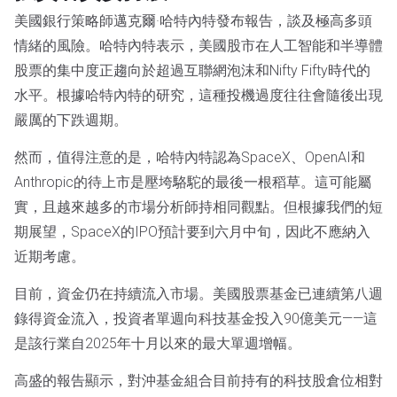
美國銀行策略師邁克爾·哈特內特發布報告，談及極高多頭
情緒的風險。哈特內特表示，美國股市在人工智能和半導體
股票的集中度正趨向於超過互聯網泡沫和Nifty Fifty時代的
水平。根據哈特內特的研究，這種投機過度往往會隨後出現
嚴厲的下跌週期。
然而，值得注意的是，哈特內特認為SpaceX、OpenAI和
Anthropic的待上市是壓垮駱駝的最後一根稻草。這可能屬
實，且越來越多的市場分析師持相同觀點。但根據我們的短
期展望，SpaceX的IPO預計要到六月中旬，因此不應納入
近期考慮。
目前，資金仍在持續流入市場。美國股票基金已連續第八週
錄得資金流入，投資者單週向科技基金投入90億美元——這
是該行業自2025年十月以來的最大單週增幅。
高盛的報告顯示，對沖基金組合目前持有的科技股倉位相對