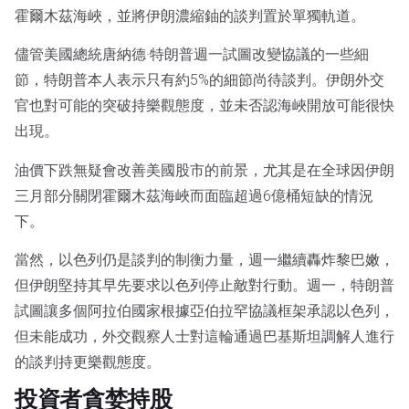
霍爾木茲海峽，並將伊朗濃縮鈾的談判置於單獨軌道。
儘管美國總統唐納德·特朗普週一試圖改變協議的一些細
節，特朗普本人表示只有約5%的細節尚待談判。伊朗外交
官也對可能的突破持樂觀態度，並未否認海峽開放可能很快
出現。
油價下跌無疑會改善美國股市的前景，尤其是在全球因伊朗
三月部分關閉霍爾木茲海峽而面臨超過6億桶短缺的情況
下。
當然，以色列仍是談判的制衡力量，週一繼續轟炸黎巴嫩，
但伊朗堅持其早先要求以色列停止敵對行動。週一，特朗普
試圖讓多個阿拉伯國家根據亞伯拉罕協議框架承認以色列，
但未能成功，外交觀察人士對這輪通過巴基斯坦調解人進行
的談判持更樂觀態度。
投資者貪婪持股