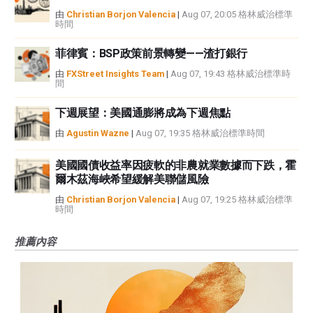
由
Christian Borjon Valencia
|
Aug 07, 20:05 格林威治標準
時間
菲律賓：BSP政策前景轉變——渣打銀行
由
FXStreet Insights Team
|
Aug 07, 19:43 格林威治標準時
間
下週展望：美國通膨將成為下週焦點
由
Agustin Wazne
|
Aug 07, 19:35 格林威治標準時間
美國國債收益率因疲軟的非農就業數據而下跌，霍
爾木茲海峽希望緩解美聯儲風險
由
Christian Borjon Valencia
|
Aug 07, 19:25 格林威治標準
時間
推薦內容