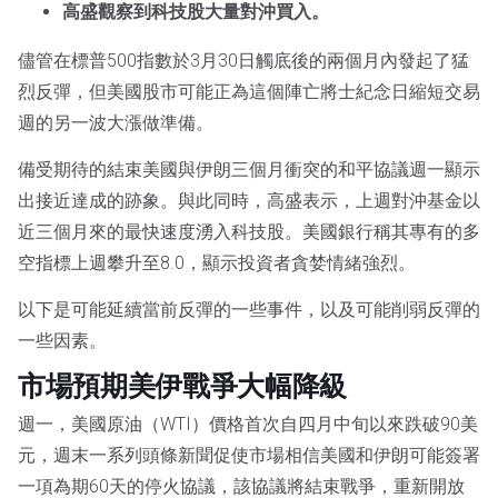
高盛觀察到科技股大量對沖買入。
儘管在標普500指數於3月30日觸底後的兩個月內發起了猛
烈反彈，但美國股市可能正為這個陣亡將士紀念日縮短交易
週的另一波大漲做準備。
備受期待的結束美國與伊朗三個月衝突的和平協議週一顯示
出接近達成的跡象。與此同時，高盛表示，上週對沖基金以
近三個月來的最快速度湧入科技股。美國銀行稱其專有的多
空指標上週攀升至8.0，顯示投資者貪婪情緒強烈。
以下是可能延續當前反彈的一些事件，以及可能削弱反彈的
一些因素。
市場預期美伊戰爭大幅降級
週一，美國原油（WTI）價格首次自四月中旬以來跌破90美
元，週末一系列頭條新聞促使市場相信美國和伊朗可能簽署
一項為期60天的停火協議，該協議將結束戰爭，重新開放