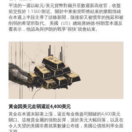
平淡的一週以歐元/美元貨幣對飆升至數週新高收官，收盤
前交投於 1.1560 附近。關於中東衝突即將結束的樂觀情緒
在本週上半段主導了頭條新聞，隨後卻又被慣常的拖延和被
削弱的希望所取代。 美國（US）總統唐納德-特朗普本週反
覆表示，他認為與伊朗的戰爭"很快"就會結束。
黃金因美元走弱逼近4,400美元
黃金在本週末顯著上漲，逼近每金衡盎司關鍵的4,400美元
關口。這種貴金屬的強勁反彈，源於美元大幅回落，以及在
令人失望的美國非農就業數據公布後，美國公債殖利率全面
下滑。