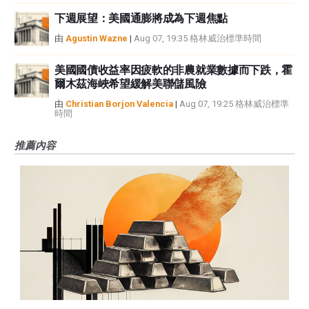
下週展望：美國通膨將成為下週焦點
由
Agustin Wazne
|
Aug 07, 19:35 格林威治標準時間
美國國債收益率因疲軟的非農就業數據而下跌，霍
爾木茲海峽希望緩解美聯儲風險
由
Christian Borjon Valencia
|
Aug 07, 19:25 格林威治標準
時間
推薦內容