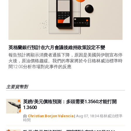
英格蘭銀行預計在六月會議後維持政策設定不變
報告預計將顯示消費者通脹下降，原因是美國與伊朗宣布停
火後，原油價格趨緩。我們的專家將於今日格林威治標準時
間12:00分析市場對此事件的反應
主要貨幣對
英鎊/美元價格預測：多頭需要1.3560才能打開
1.3600
由
Christian Borjon Valencia
|
Aug 07, 18:34 格林威治標準
時間