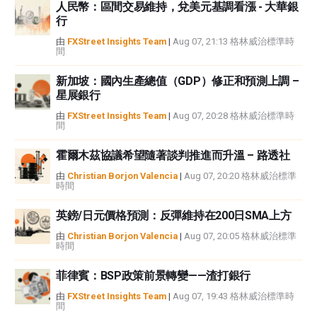
人民幣：區間交易維持，兌美元基調看漲 - 大華銀
性不作任何陳述。FXStreet和作者將不承擔任何錯誤，遺漏或任何損失，傷害
行
或損害由此資訊及其顯示或使用引起的。錯誤和遺漏除外。本文作者和
FXStreet並非註冊投資顧問，本文內容無意提供任何投資建議。
由
FXStreet Insights Team
|
Aug 07, 21:13 格林威治標準時
間
新加坡：國內生產總值（GDP）修正和預測上調 –
星展銀行
由
FXStreet Insights Team
|
Aug 07, 20:28 格林威治標準時
間
霍爾木茲協議希望隨著談判推進而升溫 – 路透社
由
Christian Borjon Valencia
|
Aug 07, 20:20 格林威治標準
時間
英鎊/日元價格預測：反彈維持在200日SMA上方
由
Christian Borjon Valencia
|
Aug 07, 20:05 格林威治標準
時間
菲律賓：BSP政策前景轉變——渣打銀行
由
FXStreet Insights Team
|
Aug 07, 19:43 格林威治標準時
間