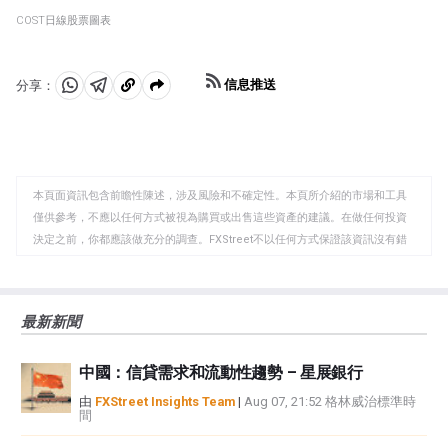
COST日線股票圖表
信息推送
分享：
分
分
複
享
享
製
至
至
到
WhatsApp
Telegram
剪
本頁面資訊包含前瞻性陳述，涉及風險和不確定性。本頁所介紹的市場和工具
貼
僅供參考，不應以任何方式被視為購買或出售這些資產的建議。在做任何投資
板
決定之前，你都應該做充分的調查。FXStreet不以任何方式保證該資訊沒有錯
誤、錯誤或重大錯報。它也不保證這些資料是及時的。在公開市場投資涉及很
大的風險，包括損失全部或部分投資，以及精神上的痛苦。所有與投資有關的
風險、損失和成本，包括本金的全部損失，均由您負責。本文僅代表作者個人
最新新聞
觀點，並不代表FXStreet或其廣告商的官方政策或立場。作者不對本頁連結的
資訊負責。
中國：信貸需求和流動性趨勢 – 星展銀行
如果文章正文中沒有明確提到，在撰寫本文時，作者在本文中提到的任何股票
中都沒有頭寸，也沒有與文中提到的任何公司有業務關係。除了FXStreet，作
由
FXStreet Insights Team
|
Aug 07, 21:52 格林威治標準時
間
者沒有收到撰寫這篇文章的報酬。
FXStreet和作者不提供個性化的建議。作者對該資訊的準確性、完整性或適用