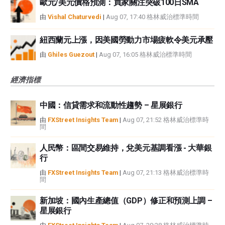
歐元/美元價格預測：買家關注突破100日SMA
由
Vishal Chaturvedi
|
Aug 07, 17:40 格林威治標準時間
紐西蘭元上漲，因美國勞動力市場疲軟令美元承壓
由
Ghiles Guezout
|
Aug 07, 16:05 格林威治標準時間
經濟指標
中國：信貸需求和流動性趨勢 – 星展銀行
由
FXStreet Insights Team
|
Aug 07, 21:52 格林威治標準時
間
人民幣：區間交易維持，兌美元基調看漲 - 大華銀
行
由
FXStreet Insights Team
|
Aug 07, 21:13 格林威治標準時
間
新加坡：國內生產總值（GDP）修正和預測上調 –
星展銀行