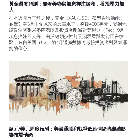
黃金週度預測：隨著美聯儲加息押注緩和，看漲壓力加
大
在本週開局平靜之後，黃金（XAU/USD）積聚看漲動能，
並攀升至6月中旬以來的最高水平，突破4300美元，受到地
緣政治緊張局勢降溫以及投資者削減對美聯儲（Fed）9月
加息押注的支撐。由於短期技術前景顯示看漲動能正在積
聚，來自美國（US）的7月通膨數據將考驗投資者對延續漲
勢的信心。 
歐元/美元周度預測：美國通脹和戰爭低迷情緒將繼續影
響市場情緒