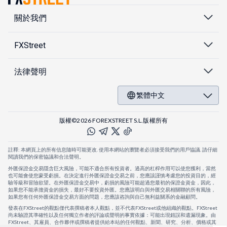
關於我們
FXStreet
法律聲明
繁體中文
版權©2026 FOREXSTREET S.L.版權所有
註釋: 本網頁上的所有信息隨時可能更改. 使用本網站的瀏覽者必須接受我們的用戶協議. 請仔細
閱讀我們的保密協議和合法聲明。
外匯保證金交易隱含巨大風險，可能不適合所有投資者。過高的杠桿作用可以使您獲利，當然
也可能會使您蒙受虧損。在決定進行外匯保證金交易之前，您應該謹慎考慮您的投資目的，經
驗等級和冒險欲望。在外匯保證金交易中，虧損的風險可能超過您最初的保證金資金，因此，
如果您不能承擔資金的損失，最好不要投資外匯。您應該明白與外匯交易相關聯的所有風險，
如果您有任何外匯保證金交易方面的問題，您應該咨詢與自己無利益關系的金融顧問。
發表在FXStreet的觀點僅代表撰稿者本人觀點，並不代表FXStreet或他組織的觀點。FXStreet
尚未驗證其準確性以及任何獨立作者的評論或聲明的事實依據：可能出現錯誤和遺漏現象。由
FXStreet、其雇員、合作夥伴或撰稿者提供給本站的任何觀點、新聞、研究、分析、價格或其