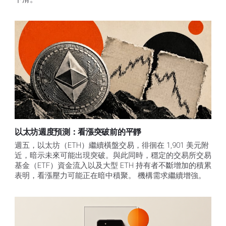
以太坊週度預測：看漲突破前的平靜
週五，以太坊（ETH）繼續橫盤交易，徘徊在 1,901 美元附
近，暗示未來可能出現突破。與此同時，穩定的交易所交易
基金（ETF）資金流入以及大型 ETH 持有者不斷增加的積累
表明，看漲壓力可能正在暗中積聚。 機構需求繼續增強。