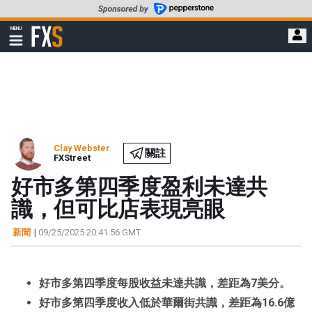
轉
至
FXStreet
MENU
主
顯
示
要
導
內
航
容
Clay Webster
關註
FXStreet
好市多第四季度盈利未達共
識，但可比店表現亮眼
新聞
|
09/25/2025 20:41:56 GMT
好市多第四季度每股收益未達共識，差距為7美分。
好市多第四季度收入低於華爾街共識，差距為16.6億