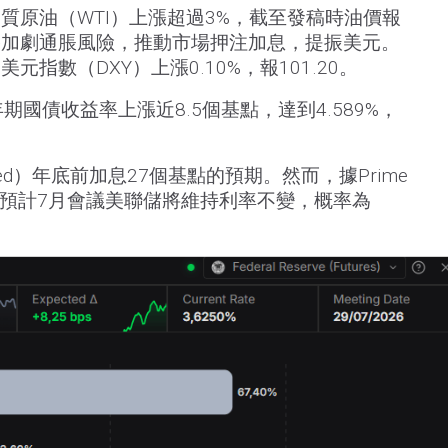
質原油（WTI）上漲超過3%，截至發稿時油價報
價格加劇通脹風險，推動市場押注加息，提振美元。
指數（DXY）上漲0.10%，報101.20。
期國債收益率上漲近8.5個基點，達到4.589%，
。
d）年底前加息27個基點的預期。然而，據Prime
交易員預計7月會議美聯儲將維持利率不變，概率為