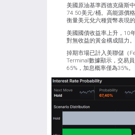
美國原油基準西德克薩斯中
74.50美元/桶。高能源
衡量美元兌六種貨幣表現的美元
美國國債收益率上升，10年
對無收益的黃金構成阻力
掉期市場已計入美聯儲（Fe
Terminal數據顯示，
65%，加息概率僅為35%。