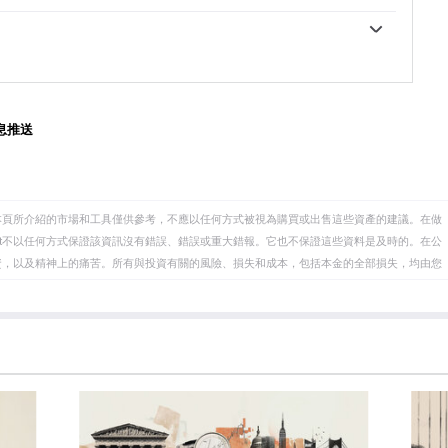
關，兩者都是主要的儲備資產和避險資產。當美元貶值
00億美元。這是有記錄以來最高的年度購買量。中國、印
者和央行能夠在動蕩時期實現資產多元化。黃金與風險
行正在迅速增加黃金儲備。
往往會壓低金價，而風險較高的市場的拋售往往有利於
能會變動。地緣政治不穩定或對深度衰退的擔憂可能會
地位。作為一種低收益資產，黃金往往會隨著利率下降
會拖累黃金。盡管如此，由於資產以美元(XAU/USD)定
SD)的表現。強勢美元傾向於控製金價，而弱勢美元則可
息推送
本頁所介紹的市場和工具僅供參考，不應以任何方式被視為購買或出售這些資產的建議。在做
eet不以任何方式保證該資訊沒有錯誤、錯誤或重大錯報。它也不保證這些資料是及時的。在公
資，以及精神上的痛苦。所有與投資有關的風險、損失和成本，包括本金的全部損失，均由您
et或其廣告商的官方政策或立場。作者不對本頁連結的資訊負責。
在本文中提到的任何股票中都沒有頭寸，也沒有與文中提到的任何公司有業務關係。除了
訊的準確性、完整性或適用性不作任何陳述。FXStreet和作者將不承擔任何錯誤，遺漏或任何損
遺漏除外。本文作者和FXStreet並非註冊投資顧問，本文內容無意提供任何投資建議。