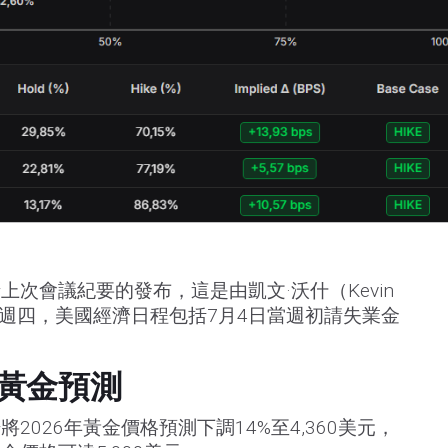
次會議紀要的發布，這是由凱文·沃什（Kevin
。週四，美國經濟日程包括7月4日當週初請失業金
黃金預測
2026年黃金價格預測下調14%至4,360美元，