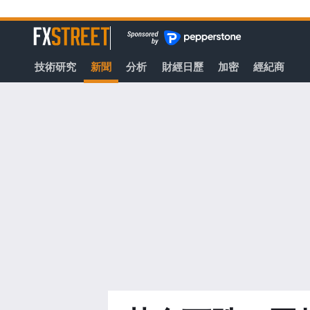
轉
至
FXStreet
主
要
技術研究
新聞
分析
財經日歷
加密
經紀商
內
容