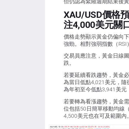
但仍認為緊縮週期結束後黃金
XAU/USD價
注4,000美元關
價格走勢顯示黃金仍偏向
強勁。相對強弱指數（RS
交易員應注意，黃金日線圖
跌。
若要延續看跌趨勢，黃金必
為當日低點4,021美元，
為年初至今低點3,941美元，
若要轉為看漲趨勢，黃金需有
位包括50日簡單移動均線（SM
4,500美元也在可及範圍內