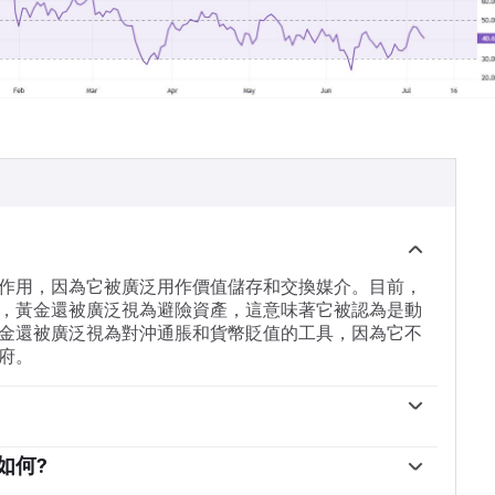
作用，因為它被廣泛用作價值儲存和交換媒介。目前，
，黃金還被廣泛視為避險資產，這意味著它被認為是動
金還被廣泛視為對沖通脹和貨幣貶值的工具，因為它不
府。
。為了在動蕩時期支撐本國貨幣，各國央行傾向於使儲
高人們對經濟和貨幣實力的看法。高黃金儲備可以成為
如何?
。根據世界黃金協會的數據，各國央行在2022年增加了