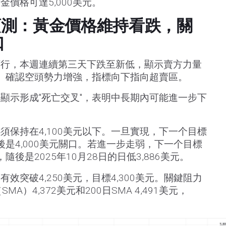
價格可達5,000美元。
格預測：黃金價格維持看跌，關
口
下行，本週連續第三天下跌至新低，顯示賣方力量
I）確認空頭勢力增強，指標向下指向超賣區。
顯示形成"死亡交叉"，表明中長期內可能進一步下
須保持在4,100美元以下。一旦實現，下一个目標
隨後是4,000美元關口。若進一步走弱，下一个目標
隨後是2025年10月28日的日低3,886美元。
效突破4,250美元，目標4,300美元。關鍵阻力
A）4,372美元和200日SMA 4,491美元，
。