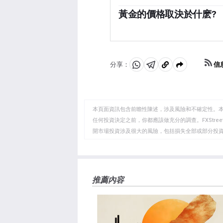
黃金與美元和美國國債呈負相
1136噸黃金儲備，價值約7
時，黃金往往會上漲，使投資
黃金的價格取決於什麽?
度和土耳其等新興經濟體的央
資產也呈負相關。股市的反彈
由於各種各樣的因素，價格可
黃金。
迅速推高黃金價格，因其避險
而上漲，而較高的資金成本通常
價，大多數走勢取決於美元(U
信
分享：
分
分
複
能推高金價。
享
享
製
至
至
到
WhatsApp
Telegram
剪
本頁面資訊包含前瞻性陳述，涉及風險和不確定性。
貼
任何投資決定之前，你都應該做充分的調查。FXStr
開市場投資涉及很大的風險，包括損失全部或部分投
板
負責。本文僅代表作者個人觀點，並不代表FXStre
如果文章正文中沒有明確提到，在撰寫本文時，作者
FXStreet，作者沒有收到撰寫這篇文章的報酬。
FXStreet和作者不提供個性化的建議。作者對該資
推薦內容
失，傷害或損害由此資訊及其顯示或使用引起的。錯誤和