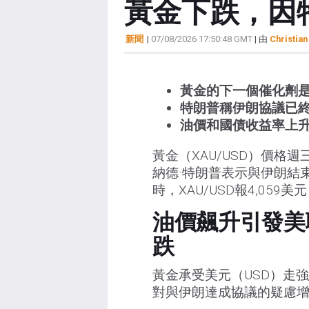
黃金下跌，因
新聞
|
07/08/2026 17:50:48 GMT
| 由
Christian
黃金的下一個催化劑
特朗普稱伊朗協議已
油價和國債收益率上
黃金（XAU/USD）價格
納德·特朗普表示與伊朗結
時，XAU/USD報4,059
油價飆升引發美聯
跌
黃金承受美元（USD）走
對與伊朗達成協議的疑慮