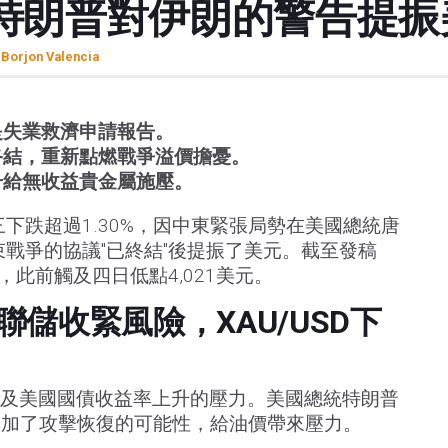
特朗普對伊朗的警告提振
 Borjon Valencia
是
失業救濟申請
報告
。
終結，重新點燃戰爭溢價擔憂。
升給無收益
貴金屬
施壓。
週三下跌超過1.30%，因中東緊張局勢在美國總統唐
束戰爭的協議"已終結"後提振了美元。截至發稿
美元，此前觸及四日低點4,021美元。
儲收緊風險，XAU/USD下
強及美國國債收益率上升的壓力。美國總統特朗普
增加了攻擊恢復的可能性，給油價帶來壓力。