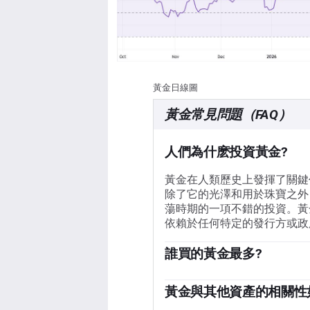
黃金日線圖
黃金常見問題（FAQ）
人們為什麽投資黃金?
黃金在人類歷史上發揮了關鍵
除了它的光澤和用於珠寶之外
蕩時期的一項不錯的投資。黃
依賴於任何特定的發行方或政
誰買的黃金最多?
各國央行是最大的黃金持有者
備多樣化，並購買黃金，以提
黃金與其他資產的相關性
一個國家償付能力的信任來源