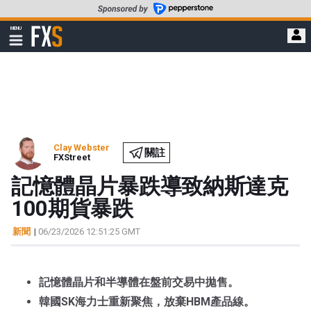
轉
至
FXStreet
MENU
主
顯
示
要
導
內
航
容
Clay Webster
關註
FXStreet
記憶體晶片暴跌導致納斯達克
100期貨暴跌
新聞
|
06/23/2026 12:51:25 GMT
記憶體晶片和半導體在盤前交易中拋售。
韓國SK海力士重新聚焦，放棄HBM產品線。