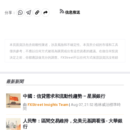
信息推送
分享：
分
分
複
享
享
製
至
至
到
WhatsApp
Telegram
剪
本頁面資訊包含前瞻性陳述，涉及風險和不確定性。本頁所介紹的市場和工具
貼
僅供參考，不應以任何方式被視為購買或出售這些資產的建議。在做任何投資
板
決定之前，你都應該做充分的調查。FXStreet不以任何方式保證該資訊沒有錯
誤、錯誤或重大錯報。它也不保證這些資料是及時的。在公開市場投資涉及很
大的風險，包括損失全部或部分投資，以及精神上的痛苦。所有與投資有關的
風險、損失和成本，包括本金的全部損失，均由您負責。本文僅代表作者個人
最新新聞
觀點，並不代表FXStreet或其廣告商的官方政策或立場。作者不對本頁連結的
資訊負責。
中國：信貸需求和流動性趨勢 – 星展銀行
如果文章正文中沒有明確提到，在撰寫本文時，作者在本文中提到的任何股票
中都沒有頭寸，也沒有與文中提到的任何公司有業務關係。除了FXStreet，作
由
FXStreet Insights Team
|
Aug 07, 21:52 格林威治標準時
間
者沒有收到撰寫這篇文章的報酬。
FXStreet和作者不提供個性化的建議。作者對該資訊的準確性、完整性或適用
人民幣：區間交易維持，兌美元基調看漲 - 大華銀
性不作任何陳述。FXStreet和作者將不承擔任何錯誤，遺漏或任何損失，傷害
行
或損害由此資訊及其顯示或使用引起的。錯誤和遺漏除外。本文作者和