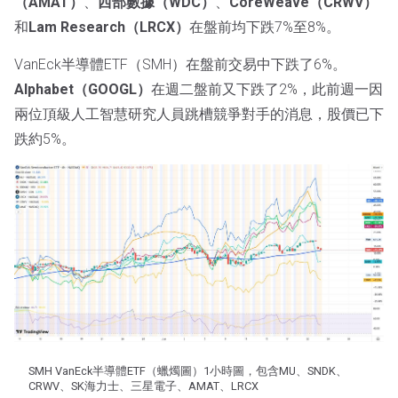
（AMAT）
、
西部數據（WDC）
、
CoreWeave（CRWV）
和
Lam Research（LRCX）
在盤前均下跌7%至8%。
VanEck半導體ETF（SMH）在盤前交易中下跌了6%。
Alphabet（GOOGL）
在週二盤前又下跌了2%，此前週一因
兩位頂級人工智慧研究人員跳槽競爭對手的消息，股價已下
跌約5%。
SMH VanEck半導體ETF（蠟燭圖）1小時圖，包含MU、SNDK、
CRWV、SK海力士、三星電子、AMAT、LRCX