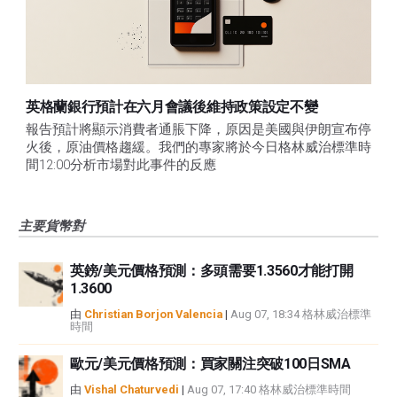
英格蘭銀行預計在六月會議後維持政策設定不變
報告預計將顯示消費者通脹下降，原因是美國與伊朗宣布停
火後，原油價格趨緩。我們的專家將於今日格林威治標準時
間12:00分析市場對此事件的反應
主要貨幣對
英鎊/美元價格預測：多頭需要1.3560才能打開
1.3600
由
Christian Borjon Valencia
|
Aug 07, 18:34 格林威治標準
時間
歐元/美元價格預測：買家關注突破100日SMA
由
Vishal Chaturvedi
|
Aug 07, 17:40 格林威治標準時間