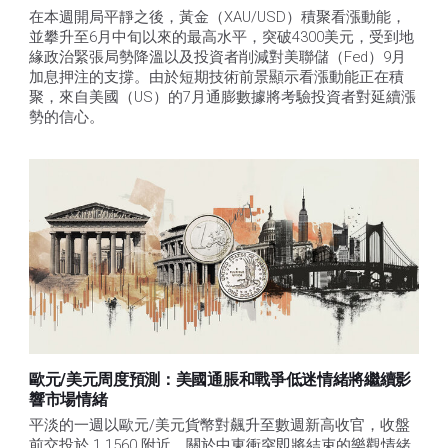
在本週開局平靜之後，黃金（XAU/USD）積聚看漲動能，
並攀升至6月中旬以來的最高水平，突破4300美元，受到地
緣政治緊張局勢降溫以及投資者削減對美聯儲（Fed）9月
加息押注的支撐。由於短期技術前景顯示看漲動能正在積
聚，來自美國（US）的7月通膨數據將考驗投資者對延續漲
勢的信心。 
歐元/美元周度預測：美國通脹和戰爭低迷情緒將繼續影
響市場情緒
平淡的一週以歐元/美元貨幣對飆升至數週新高收官，收盤
前交投於 1.1560 附近。關於中東衝突即將結束的樂觀情緒