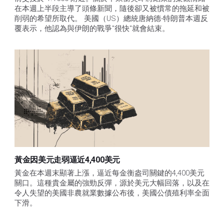
在本週上半段主導了頭條新聞，隨後卻又被慣常的拖延和被
削弱的希望所取代。 美國（US）總統唐納德-特朗普本週反
覆表示，他認為與伊朗的戰爭"很快"就會結束。
黃金因美元走弱逼近4,400美元
黃金在本週末顯著上漲，逼近每金衡盎司關鍵的4,400美元
關口。這種貴金屬的強勁反彈，源於美元大幅回落，以及在
令人失望的美國非農就業數據公布後，美國公債殖利率全面
下滑。