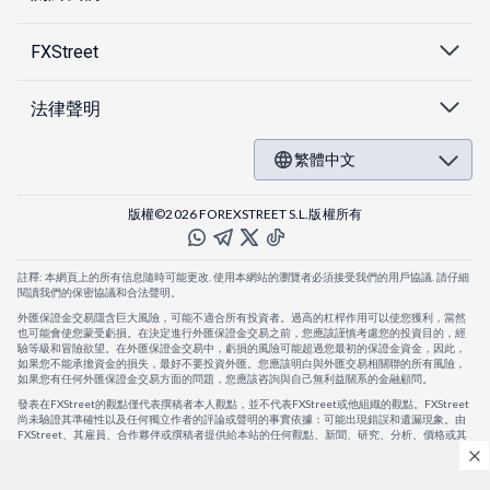
FXStreet
法律聲明
繁體中文
版權©2026 FOREXSTREET S.L.版權所有
註釋: 本網頁上的所有信息隨時可能更改. 使用本網站的瀏覽者必須接受我們的用戶協議. 請仔細
閱讀我們的保密協議和合法聲明。
外匯保證金交易隱含巨大風險，可能不適合所有投資者。過高的杠桿作用可以使您獲利，當然
也可能會使您蒙受虧損。在決定進行外匯保證金交易之前，您應該謹慎考慮您的投資目的，經
驗等級和冒險欲望。在外匯保證金交易中，虧損的風險可能超過您最初的保證金資金，因此，
如果您不能承擔資金的損失，最好不要投資外匯。您應該明白與外匯交易相關聯的所有風險，
如果您有任何外匯保證金交易方面的問題，您應該咨詢與自己無利益關系的金融顧問。
發表在FXStreet的觀點僅代表撰稿者本人觀點，並不代表FXStreet或他組織的觀點。FXStreet
尚未驗證其準確性以及任何獨立作者的評論或聲明的事實依據：可能出現錯誤和遺漏現象。由
FXStreet、其雇員、合作夥伴或撰稿者提供給本站的任何觀點、新聞、研究、分析、價格或其
他信息，僅作為壹般的市場評論，並不構成投資建議。FXStreet將不會承擔任何損失或損害的
賠償責任，包括但不限於因直接或間接使用或依賴這些信息而可能產生的任何利潤損失。