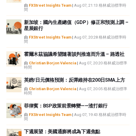
FXStreet並非註冊投資顧問，本文內容無意提供任何投資建議。
由
FXStreet Insights Team
|
Aug 07, 21:13 格林威治標準時
間
新加坡：國內生產總值（GDP）修正和預測上調 –
星展銀行
由
FXStreet Insights Team
|
Aug 07, 20:28 格林威治標準時
間
霍爾木茲協議希望隨著談判推進而升溫 – 路透社
由
Christian Borjon Valencia
|
Aug 07, 20:20 格林威治標準
時間
英鎊/日元價格預測：反彈維持在200日SMA上方
由
Christian Borjon Valencia
|
Aug 07, 20:05 格林威治標準
時間
菲律賓：BSP政策前景轉變——渣打銀行
由
FXStreet Insights Team
|
Aug 07, 19:43 格林威治標準時
間
下週展望：美國通膨將成為下週焦點