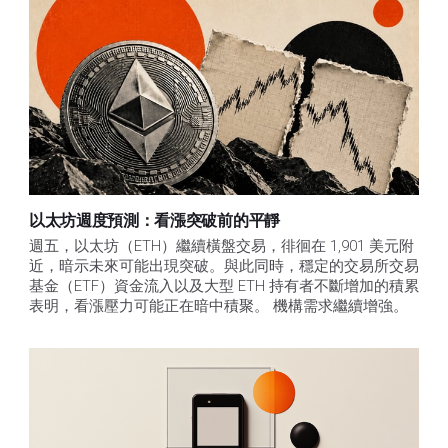
以太坊週度預測：看漲突破前的平靜
週五，以太坊（ETH）繼續橫盤交易，徘徊在 1,901 美元附
近，暗示未來可能出現突破。與此同時，穩定的交易所交易
基金（ETF）資金流入以及大型 ETH 持有者不斷增加的積累
表明，看漲壓力可能正在暗中積聚。 機構需求繼續增強。