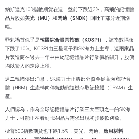
納斯達克100指數期貨在週二盤前下跌近3%，高飛的記憶體
晶片股如
美光（MU）
和
閃迪（SNDK）
回吐了部分近期漲
幅。
罪魁禍首似乎是
韓國綜合
股票
指數（KOSPI）
，該指數隔夜
下跌了10%。KOSPI由三星電子和SK海力士主導，這兩家晶
片製造商在過去一年中由於記憶體晶片行業價格飆升，股價
均以驚人的速度上漲。
週二韓國傳出消息，SK海力士正將部分資金從高頻寬記憶
體（HBM）生產轉向傳統動態隨機存取記憶體（DRAM）生
產。
人們認為，作為全球記憶體晶片行業三大巨頭之一的SK海
力士，可能正在看到HBM晶片需求出現初步疲軟跡象。
標普500指數期貨也下跌1.5%，美光、閃迪、
應用材料