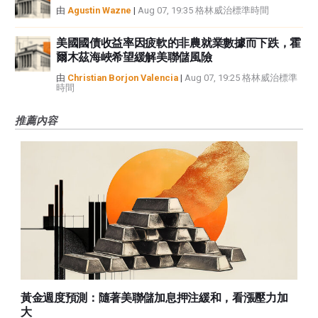
由
Agustin Wazne
|
Aug 07, 19:35 格林威治標準時間
美國國債收益率因疲軟的非農就業數據而下跌，霍
爾木茲海峽希望緩解美聯儲風險
由
Christian Borjon Valencia
|
Aug 07, 19:25 格林威治標準
時間
推薦內容
黃金週度預測：隨著美聯儲加息押注緩和，看漲壓力加
大