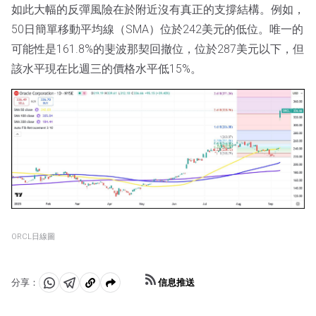
如此大幅的反彈風險在於附近沒有真正的支撐結構。例如，
50日簡單移動平均線（SMA）位於242美元的低位。唯一的
可能性是161.8%的斐波那契回撤位，位於287美元以下，但
該水平現在比週三的價格水平低15%。
ORCL日線圖
信息推送
分享：
分
分
複
享
享
製