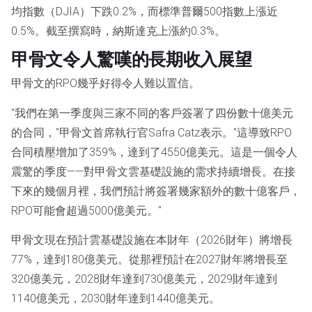
均指數（DJIA）下跌0.2%，而標準普爾500指數上漲近
0.5%。截至撰寫時，納斯達克上漲約0.3%。
甲骨文令人驚嘆的長期收入展望
甲骨文的RPO幾乎好得令人難以置信。
"我們在第一季度與三家不同的客戶簽署了四份數十億美元
的合同，"甲骨文首席執行官Safra Catz表示。"這導致RPO
合同積壓增加了359%，達到了4550億美元。這是一個令人
震驚的季度——對甲骨文雲基礎設施的需求持續增長。在接
下來的幾個月裡，我們預計將簽署幾家額外的數十億客戶，
RPO可能會超過5000億美元。"
甲骨文現在預計雲基礎設施在本財年（2026財年）將增長
77%，達到180億美元。從那裡預計在2027財年將增長至
320億美元，2028財年達到730億美元，2029財年達到
1140億美元，2030財年達到1440億美元。