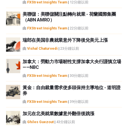
由
FXStreet Insights Team
|
12分鐘以前
美聯儲：美聯儲關注點轉向就業 - 荷蘭國際集團
（ABN AMRO）
由
FXStreet Insights Team
|
22分鐘以前
瑞郎在美国非農就業意外下降後兌美元上漲
由
Vishal Chaturvedi
|
23分鐘以前
加拿大：勞動力市場韌性支撐加拿大央行謹慎立場
——NBC
由
FXStreet Insights Team
|
30分鐘以前
黃金：自由裁量需求使多頭保持主導地位 - 道明證
券
由
FXStreet Insights Team
|
39分鐘以前
加元在北美就業數據意外翻倍後跳漲
由
Ghiles Guezout
|
43分鐘以前