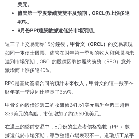
美元。
儘管第一季度業績雙雙不及預期，ORCL仍上漲多達
40%。
8月份PPI通脹數據遠低於市場預期。
週三早上交易開始15分鐘後，
甲骨文（ORCL）
的交易表現
如同一隻便士股票。儘管在財年第一季度的收入和利潤均未
達到市場預期，ORCL的股價因剩餘履約義務（RPO）意外
激增而上漲多達40%。
RPO是基於簽署合同的預計未來收入，甲骨文的這一數字在
財年第一季度同比增長了359%。
甲骨文的股價從週二的收盤價241.51美元飆升至週三超過
339美元的高點，市值增加了約2660億美元。
在週三的盤前交易中，8月份的生產者價格指數（PPI）數
據遠低於市場預期，導致整體市場表現不一。道瓊斯工業平