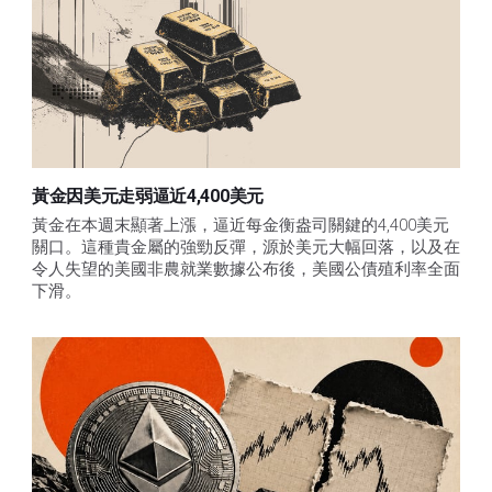
黃金因美元走弱逼近4,400美元
黃金在本週末顯著上漲，逼近每金衡盎司關鍵的4,400美元
關口。這種貴金屬的強勁反彈，源於美元大幅回落，以及在
令人失望的美國非農就業數據公布後，美國公債殖利率全面
下滑。