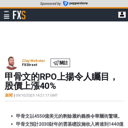
轉
至
FXStreet
MENU
主
顯
示
要
導
內
航
容
Clay Webster
關註
FXStreet
甲骨文的RPO上揚令人矚目，
股價上漲40%
新聞
|
09/10/2025 14:21:17 GMT
甲骨文以4550億美元的剩餘履約義務令華爾街驚嘆。
甲骨文預計2030財年的雲基礎設施收入將達到1440億