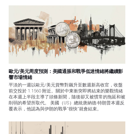
歐元/美元周度預測：美國通脹和戰爭低迷情緒將繼續影
響市場情緒
平淡的一週以歐元/美元貨幣對飆升至數週新高收官，收盤
前交投於 1.1560 附近。關於中東衝突即將結束的樂觀情緒
在本週上半段主導了頭條新聞，隨後卻又被慣常的拖延和被
削弱的希望所取代。 美國（US）總統唐納德-特朗普本週反
覆表示，他認為與伊朗的戰爭"很快"就會結束。