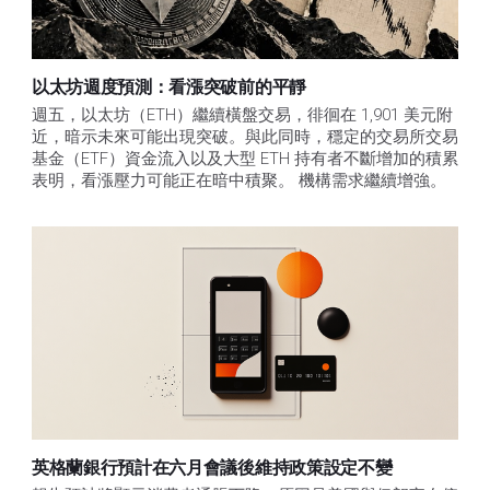
以太坊週度預測：看漲突破前的平靜
週五，以太坊（ETH）繼續橫盤交易，徘徊在 1,901 美元附
近，暗示未來可能出現突破。與此同時，穩定的交易所交易
基金（ETF）資金流入以及大型 ETH 持有者不斷增加的積累
表明，看漲壓力可能正在暗中積聚。 機構需求繼續增強。
英格蘭銀行預計在六月會議後維持政策設定不變