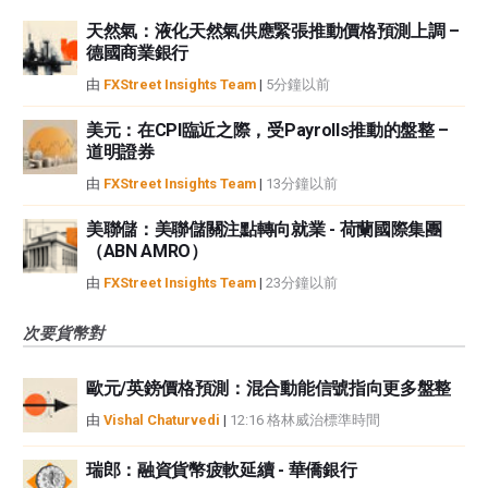
天然氣：液化天然氣供應緊張推動價格預測上調 –
德國商業銀行
由
FXStreet Insights Team
|
5分鐘以前
美元：在CPI臨近之際，受Payrolls推動的盤整 –
道明證券
由
FXStreet Insights Team
|
13分鐘以前
美聯儲：美聯儲關注點轉向就業 - 荷蘭國際集團
（ABN AMRO）
由
FXStreet Insights Team
|
23分鐘以前
次要貨幣對
歐元/英鎊價格預測：混合動能信號指向更多盤整
由
Vishal Chaturvedi
|
12:16 格林威治標準時間
瑞郎：融資貨幣疲軟延續 - 華僑銀行