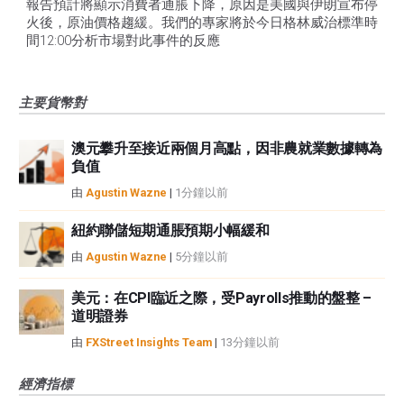
報告預計將顯示消費者通脹下降，原因是美國與伊朗宣布停
火後，原油價格趨緩。我們的專家將於今日格林威治標準時
間12:00分析市場對此事件的反應
主要貨幣對
澳元攀升至接近兩個月高點，因非農就業數據轉為
負值
由
Agustin Wazne
|
1分鐘以前
紐約聯儲短期通脹預期小幅緩和
由
Agustin Wazne
|
5分鐘以前
美元：在CPI臨近之際，受Payrolls推動的盤整 –
道明證券
由
FXStreet Insights Team
|
13分鐘以前
經濟指標