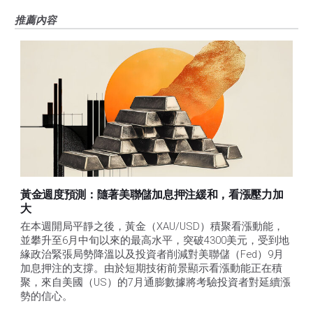
推薦內容
黃金週度預測：隨著美聯儲加息押注緩和，看漲壓力加
大
在本週開局平靜之後，黃金（XAU/USD）積聚看漲動能，
並攀升至6月中旬以來的最高水平，突破4300美元，受到地
緣政治緊張局勢降溫以及投資者削減對美聯儲（Fed）9月
加息押注的支撐。由於短期技術前景顯示看漲動能正在積
聚，來自美國（US）的7月通膨數據將考驗投資者對延續漲
勢的信心。 