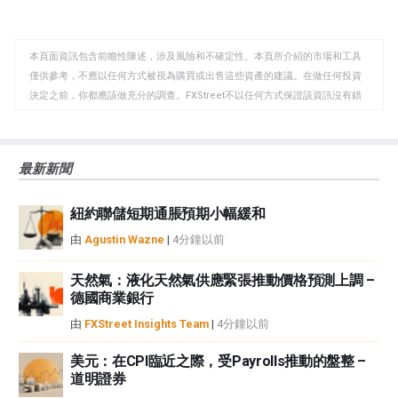
至
至
到
WhatsApp
Telegram
剪
本頁面資訊包含前瞻性陳述，涉及風險和不確定性。本頁所介紹的市場和工具
貼
僅供參考，不應以任何方式被視為購買或出售這些資產的建議。在做任何投資
板
決定之前，你都應該做充分的調查。FXStreet不以任何方式保證該資訊沒有錯
誤、錯誤或重大錯報。它也不保證這些資料是及時的。在公開市場投資涉及很
大的風險，包括損失全部或部分投資，以及精神上的痛苦。所有與投資有關的
風險、損失和成本，包括本金的全部損失，均由您負責。本文僅代表作者個人
最新新聞
觀點，並不代表FXStreet或其廣告商的官方政策或立場。作者不對本頁連結的
資訊負責。
紐約聯儲短期通脹預期小幅緩和
如果文章正文中沒有明確提到，在撰寫本文時，作者在本文中提到的任何股票
中都沒有頭寸，也沒有與文中提到的任何公司有業務關係。除了FXStreet，作
由
Agustin Wazne
|
4分鐘以前
者沒有收到撰寫這篇文章的報酬。
FXStreet和作者不提供個性化的建議。作者對該資訊的準確性、完整性或適用
天然氣：液化天然氣供應緊張推動價格預測上調 –
性不作任何陳述。FXStreet和作者將不承擔任何錯誤，遺漏或任何損失，傷害
德國商業銀行
或損害由此資訊及其顯示或使用引起的。錯誤和遺漏除外。本文作者和
由
FXStreet Insights Team
|
4分鐘以前
FXStreet並非註冊投資顧問，本文內容無意提供任何投資建議。
美元：在CPI臨近之際，受Payrolls推動的盤整 –
道明證券