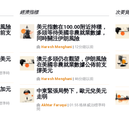
經濟指標
次要
風險
美元指數在100.00附近持穩，
前支
多頭等待美國非農就業數據，
同時關注伊朗風險
由
Haresh Menghani
|
12分鐘以前
美元
澳元多頭仍在觀望，伊朗風險
在美國非農就業數據公佈前支
撐美元
治標準時
由
Haresh Menghani
|
46分鐘以前
加元
中東緊張局勢下，歐元兌美元
走弱
治標準時
由
Akhtar Faruqui
|
01:55 格林威治標準時
間