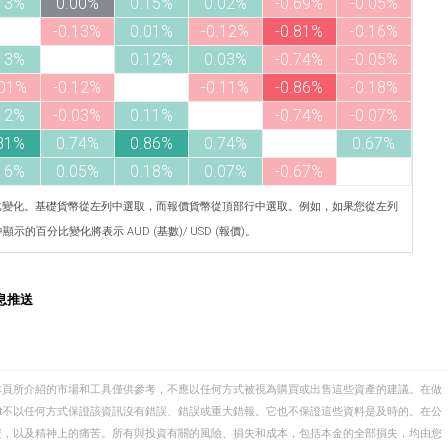
13%
0.00%
0.15%
0.02%
-0.69%
-0.05%
-0.13%
0.01%
-0.12%
-0.81%
-0.16%
13%
0.12%
0.03%
-0.74%
-0.05%
.01%
-0.12%
-0.11%
-0.86%
-0.18%
12%
-0.03%
0.11%
-0.74%
-0.07%
81%
0.74%
0.86%
0.74%
0.67%
16%
0.05%
0.18%
0.07%
-0.67%
比變化。基礎貨幣從左列中選取，而報價貨幣從頂部行中選取。例如，如果您從左列
示的百分比變化將表示 AUD (基數)/ USD (報價)。
息推送
本頁所介紹的市場和工具僅供參考，不應以任何方式被視為購買或出售這些資產的建議。在做
eet不以任何方式保證該資訊沒有錯誤、錯誤或重大錯報。它也不保證這些資料是及時的。在公
資，以及精神上的痛苦。所有與投資有關的風險、損失和成本，包括本金的全部損失，均由您