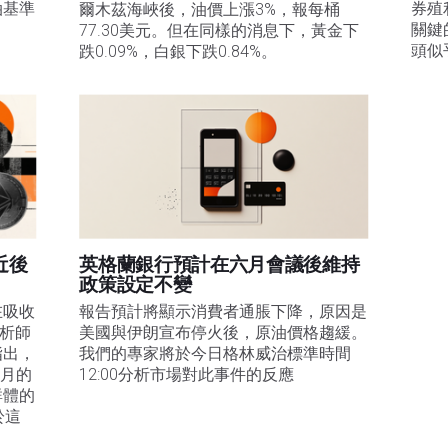
油基準
券殖
爾木茲海峽後，油價上漲3%，報每桶
關鍵
77.30美元。但在同樣的消息下，黃金下
。
頭似
跌0.09%，白銀下跌0.84%。
近後
英格蘭銀行預計在六月會議後維持
政策設定不變
在吸收
報告預計將顯示消費者通脹下降，原因是
分析師
美國與伊朗宣布停火後，原油價格趨緩。
指出，
我們的專家將於今日格林威治標準時間
1月的
12:00分析市場對此事件的反應
群體的
於這