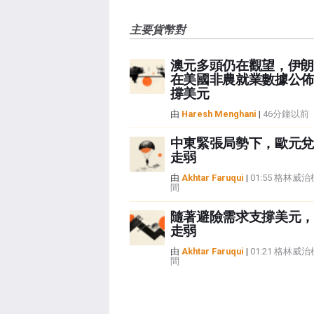
主要貨幣對
澳元多頭仍在觀望，伊朗
在美國非農就業數據公佈
撐美元
由
Haresh Menghani
|
46分鐘以前
中東緊張局勢下，歐元兌
走弱
由
Akhtar Faruqui
|
01:55 格林威
間
隨著避險需求支撐美元，
走弱
由
Akhtar Faruqui
|
01:21 格林威
間