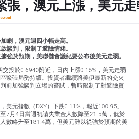
緊張，澳元上漲，美元走
uezout
勢加劇，澳元週四小幅走高。
重啟談判，限制了避險情緒。
數據強於預期，美聯儲會議紀要公布後美元走弱。
交投於0.6940附近，日內上漲0.16%，美元走弱
地區緊張局勢持續。投資者繼續將美伊最新的交火
談判前加強談判立場的嘗試，暫時限制了對避險資
元指數（DXY）下跌0.11%，報近100.95。
至7月4日當週初請失業金人數降至21.5萬，低於
金人數略升至181.4萬，但美元難以從強於預期的美