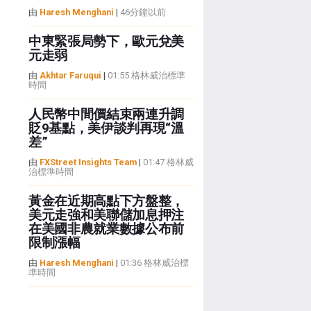
由
Haresh Menghani
|
46分鐘以前
中東緊張局勢下，歐元兌美
元走弱
由
Akhtar Faruqui
|
01:55 格林威治標準
時間
人民幣中間價結束兩連升調
貶9基點，美伊談判再現“溫
差”
由
FXStreet Insights Team
|
01:47 格林威
治標準時間
黃金在近期高點下方盤整，
美元走強和美聯儲加息押注
在美國非農就業數據公布前
限制漲幅
由
Haresh Menghani
|
01:36 格林威治標
準時間