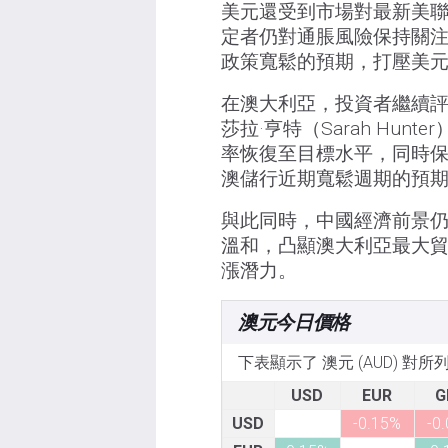
美元還受到市場對最新美
定者仍對通脹風險保持關
政策寬鬆的預期，打壓美
在澳大利亞，投資者繼續評
莎拉·亨特（Sarah Hu
率恢復至目標水平，同時
澳儲行近期寬鬆週期的預
與此同時，中國經濟前景
溫和，凸顯澳大利亞最大
漲潛力。
澳元今日價格
下表顯示了 澳元 (AUD) 對
USD
EUR
G
USD
-0.15%
-0