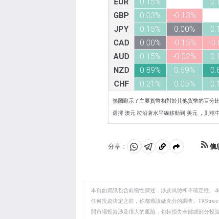
EUR
0.15%
0.
GBP
0.03%
-0.13%
JPY
0.15%
0.00%
0.
CAD
0.00%
-0.15%
-0
AUD
0.15%
-0.02%
0.
NZD
0.89%
0.69%
0.
CHF
0.21%
0.05%
0.
熱圖顯示了主要貨幣相對於其他貨幣的百分
選擇 澳元 竝沿著水平線移動到 美元 ，則框中顯
信
分享：
分
分
複
享
享
製
至
至
到
WhatsApp
Telegram
剪
本頁面資訊包含前瞻性陳述，涉及風險和不確定性。
貼
任何投資決定之前，你都應該做充分的調查。FXStr
開市場投資涉及很大的風險，包括損失全部或部分投
板