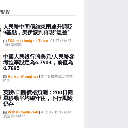
貨幣對
人民幣中間價結束兩連升調貶
9基點，美伊談判再現“溫差”
由
FXStreet Insights Team
|
01:47 格林威
治標準時間
中國人民銀行將美元/人民幣參
考匯率設定為6.7904，前值為
6.7895
由
Haresh Menghani
|
01:16 格林威治標準
時間
英鎊/日圓價格預測：200日簡
單移動平均線守住，下行風險
仍存
由
Vishal Chaturvedi
|
Aug 06, 12:17 格林
威治標準時間