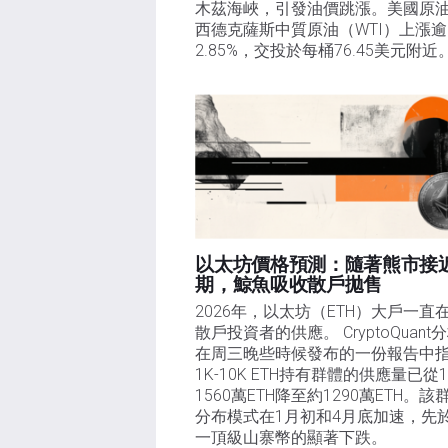
木茲海峽，引發油價跳漲。美國原
西德克薩斯中質原油（WTI）上漲逾
2.85%，交投於每桶76.45美元附近
以太坊價格預測：隨著熊市接
期，鯨魚吸收散戶拋售​
2026年，以太坊（ETH）大戶一直
散戶投資者的供應。 CryptoQuant
在周三晚些時候發布的一份報告中
1K-10K ETH持有群體的供應量已從
1560萬ETH降至約1290萬ETH。該
分布模式在1月初和4月底加速，先
一頂級山寨幣的顯著下跌。