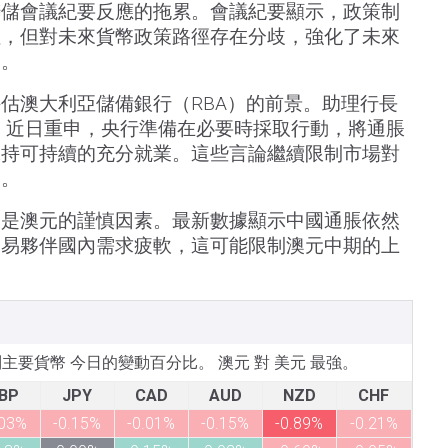
聯儲會議紀要反應的拖累。會議紀要顯示，政策制
注，但對未來貨幣政策路徑存在分歧，強化了未來
元。
估澳大利亞儲備銀行（RBA）的前景。助理行長
nter）近日重申，央行準備在必要時採取行動，將通脹
保持可持續的充分就業。這些言論繼續限制市場對
期。
仍是澳元的謹慎因素。最新數據顯示中國通脹依然
貿易夥伴國內需求疲軟，這可能限制澳元中期的上
所列主要貨幣 今日的變動百分比。 澳元 對 美元 最強。
BP
JPY
CAD
AUD
NZD
CHF
.03%
-0.15%
-0.01%
-0.15%
-0.89%
-0.21%