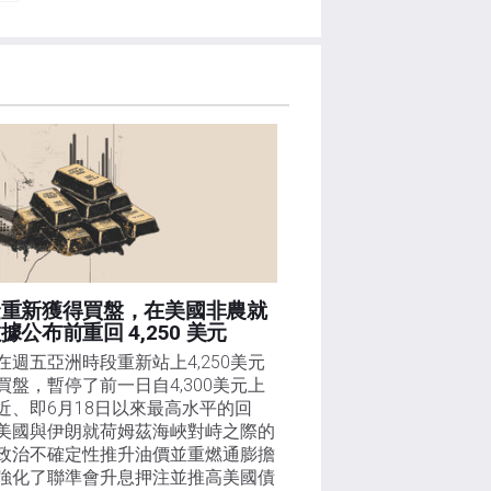
金重新獲得買盤，在美國非農就
據公布前重回 4,250 美元
在週五亞洲時段重新站上4,250美元
買盤，暫停了前一日自4,300美元上
近、即6月18日以來最高水平的回
美國與伊朗就荷姆茲海峽對峙之際的
政治不確定性推升油價並重燃通膨擔
強化了聯準會升息押注並推高美國債