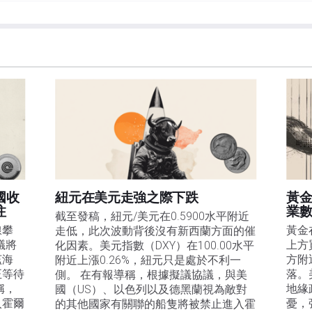
et或其廣告商的官方政策或立場。作者不對本頁連結的資訊負責。
在本文中提到的任何股票中都沒有頭寸，也沒有與文中提到的任何公司有業務關係。除了
訊的準確性、完整性或適用性不作任何陳述。FXStreet和作者將不承擔任何錯誤，遺漏或任何損
遺漏除外。本文作者和FXStreet並非註冊投資顧問，本文內容無意提供任何投資建議。
國收
紐元在美元走強之際下跌
黃
注
業數
截至發稿，紐元/美元在0.5900水平附近
線攀
黃金
走低，此次波動背後沒有新西蘭方面的催
議將
上方
化因素。美元指數（DXY）在100.00水平
茲海
方附
附近上漲0.26%，紐元只是處於不利一
正等待
落。
側。 在有報導稱，根據擬議協議，與美
稱，
地緣
國（US）、以色列以及德黑蘭視為敵對
入霍爾
憂，
的其他國家有關聯的船隻將被禁止進入霍