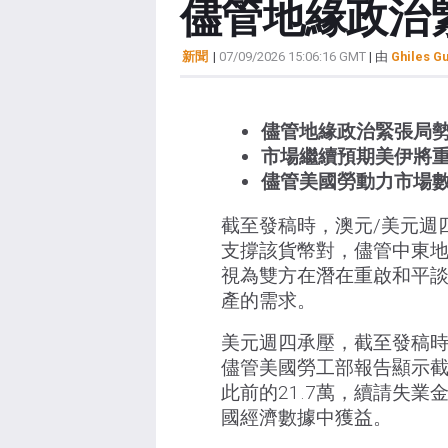
儘管地緣政治
新聞
|
07/09/2026 15:06:16 GMT
| 由
Ghiles G
儘管地緣政治緊張局
市場繼續預期美伊將
儘管美國勞動力市場
截至發稿時，澳元/美元週四
支撐該貨幣對，儘管中東
視為雙方在潛在重啟和平
產的需求。
美元週四承壓，截至發稿時，美
儘管美國勞工部報告顯示截
此前的21.7萬，續請失業
國經濟數據中獲益。