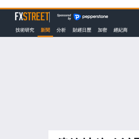
轉
至
FXStreet
主
要
技術研究
新聞
分析
財經日歷
加密
經紀商
內
容