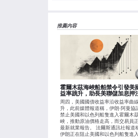
負責。本文僅代表作者個人觀點，並不代表FXStre
如果文章正文中沒有明確提到，在撰寫本文時，作者
FXStreet，作者沒有收到撰寫這篇文章的報酬。
FXStreet和作者不提供個性化的建議。作者對該資
推薦內容
失，傷害或損害由此資訊及其顯示或使用引起的。錯誤和
霍爾木茲海峽船舶禁令引發美
益率跳升，助長美聯儲加息押
周四，美國國債收益率沿收益率曲
升，此前媒體報道稱，伊朗-阿曼協
禁止美國和以色列船隻進入霍爾木
峽，推動原油價格走高，而交易員
最新就業報告。 法爾斯通訊社報道
伊朗正在阻止美國和以色列船隻進