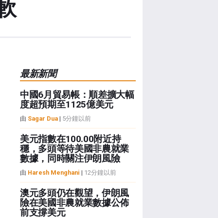
軟
最新新聞
中國6月貿易帳：順差擴大幅
度超預期至1125億美元
由
Sagar Dua
|
5分鐘以前
美元指數在100.00附近持
穩，多頭等待美國非農就業
數據，同時關注伊朗風險
由
Haresh Menghani
|
12分鐘以前
澳元多頭仍在觀望，伊朗風
險在美國非農就業數據公佈
前支撐美元