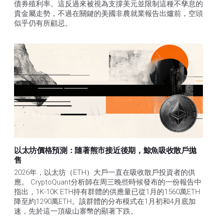
債券殖利率。這反過來被視為支撐美元並限制這種不孳息的
貴金屬走勢，不過在關鍵的美國非農就業報告出爐前，空頭
似乎仍有所顧忌。
以太坊價格預測：隨著熊市接近後期，鯨魚吸收散戶拋
售​
2026年，以太坊（ETH）大戶一直在吸收散戶投資者的供
應。 CryptoQuant分析師在周三晚些時候發布的一份報告中
指出，1K-10K ETH持有群體的供應量已從1月的1560萬ETH
降至約1290萬ETH。該群體的分布模式在1月初和4月底加
速，先於這一頂級山寨幣的顯著下跌。