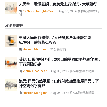
人民幣：看漲基調，兌美元上行測試 - 大華銀行
由
FXStreet Insights Team
|
Aug 06, 23:56 格林威治標準時
間
次要貨幣對
中國人民銀行將美元/人民幣參考匯率設定為
6.7904，前值為6.7895
由
Haresh Menghani
|
23分鐘以前
英鎊/日圓價格預測：200日簡單移動平均線守住，
下行風險仍存
由
Vishal Chaturvedi
|
Aug 06, 12:17 格林威治標準時間
澳元/日元仍然承壓；由於財政擔憂拖累日元，下
行空間似乎有限
由
Haresh Menghani
|
Aug 06, 08:48 格林威治標準時間