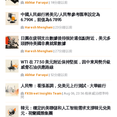
由
Akhtar Faruqui
|
18分鐘以前
FXStreet並非註冊投資顧問，本文內容無意提供任何投資建議。
中國人民銀行將美元/人民幣參考匯率設定為
6.7904，前值為6.7895
由
Haresh Menghani
|
23分鐘以前
日圓在疲弱支出數據後徘徊於週低點附近，美元多
頭靜待美國非農就業數據
由
Haresh Menghani
|
27分鐘以前
WTI 在 77.50 美元附近保持堅挺，因中東局勢升級
威脅石油供應路線
由
Akhtar Faruqui
|
52分鐘以前
人民幣：看漲基調，兌美元上行測試 - 大華銀行
由
FXStreet Insights Team
|
Aug 06, 23:56 格林威治標準時
間
韓元：穩定的美聯儲和人工智能需求支撐韓元兌美
元 - 荷蘭國際集團