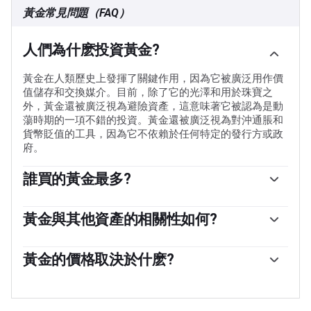
黃金常見問題（FAQ）
人們為什麽投資黃金?
黃金在人類歷史上發揮了關鍵作用，因為它被廣泛用作價
值儲存和交換媒介。目前，除了它的光澤和用於珠寶之
外，黃金還被廣泛視為避險資產，這意味著它被認為是動
蕩時期的一項不錯的投資。黃金還被廣泛視為對沖通脹和
貨幣貶值的工具，因為它不依賴於任何特定的發行方或政
府。
誰買的黃金最多?
各國央行是最大的黃金持有者。為了在動蕩時期支撐本國
貨幣，各國央行傾向於使儲備多樣化，並購買黃金，以提
黃金與其他資產的相關性如何?
高人們對經濟和貨幣實力的看法。高黃金儲備可以成為一
黃金與美元和美國國債呈負相關，兩者都是主要的儲備資
個國家償付能力的信任來源。根據世界黃金協會的數據，
產和避險資產。當美元貶值時，黃金往往會上漲，使投資
黃金的價格取決於什麽?
各國央行在2022年增加了1136噸黃金儲備，價值約700億
者和央行能夠在動蕩時期實現資產多元化。黃金與風險資
美元。這是有記錄以來最高的年度購買量。中國、印度和
由於各種各樣的因素，價格可能會變動。地緣政治不穩定
產也呈負相關。股市的反彈往往會壓低金價，而風險較高
土耳其等新興經濟體的央行正在迅速增加黃金儲備。
或對深度衰退的擔憂可能會迅速推高黃金價格，因其避險
的市場的拋售往往有利於黃金。
地位。作為一種低收益資產，黃金往往會隨著利率下降而