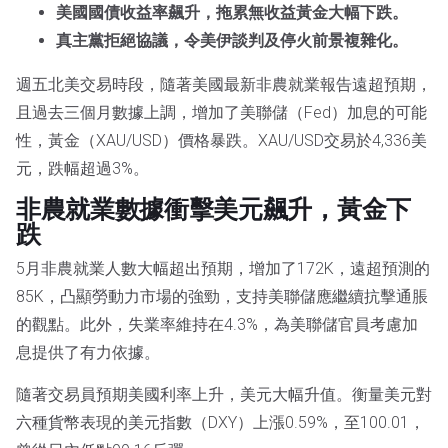
美國國債收益率飆升，拖累無收益黃金大幅下跌。
真主黨拒絕協議，令美伊談判及停火前景複雜化。
週五北美交易時段，隨著美國最新非農就業報告遠超預期，
且過去三個月數據上調，增加了美聯儲（Fed）加息的可能
性，黃金（XAU/USD）價格暴跌。XAU/USD交易於4,336美
元，跌幅超過3%。
非農就業數據衝擊美元飆升，黃金下
跌
5月非農就業人數大幅超出預期，增加了172K，遠超預測的
85K，凸顯勞動力市場的強勁，支持美聯儲應繼續抗擊通脹
的觀點。此外，失業率維持在4.3%，為美聯儲官員考慮加
息提供了有力依據。
隨著交易員預期美國利率上升，美元大幅升值。衡量美元對
六種貨幣表現的美元指數（DXY）上漲0.59%，至100.01，