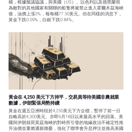
稱，根據擬議協議，與美國（US）、以色列以及德黑蘭視
為敵對的其他國家有關聯的船隻將被禁止進入霍爾木茲海峽
後，油價上漲3%，報每桶77.30美元。但在同樣的消息下，
黃金下跌0.09%，白銀下跌0.84%。
黃金在 4,250 美元下方持平，交易員等待美國非農就業
數據，伊朗緊張局勢持續
黃金在週五亞洲時段於4,250美元下方企穩，暫停了前一日
自略高於4,300美元、亦即6月18日以來最高水平的回落。美
國與伊朗就荷莫茲海峽的對峙所引發的地緣政治不確定性推
升油價並重燃通膨擔憂，強化了聯準會升息押注並推高美國