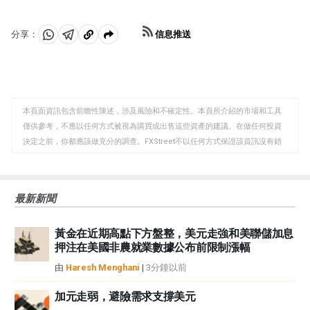
上漲，而較高的資金成本通常會拖累黃金。盡管如此，由
於資產以美元(XAU/USD)定價，大多數走勢取決於美元
信息推送
分享：
(USD)的表現。強勢美元傾向於控製金價，而弱勢美元則
分
分
複
可能推高金價。
享
享
製
至
至
到
WhatsApp
Telegram
剪
本頁面資訊包含前瞻性陳述，涉及風險和不確定性。本頁所介紹的市場和工具
貼
僅供參考，不應以任何方式被視為購買或出售這些資產的建議。在做任何投資
板
決定之前，你都應該做充分的調查。FXStreet不以任何方式保證該資訊沒有錯
誤、錯誤或重大錯報。它也不保證這些資料是及時的。在公開市場投資涉及很
大的風險，包括損失全部或部分投資，以及精神上的痛苦。所有與投資有關的
風險、損失和成本，包括本金的全部損失，均由您負責。本文僅代表作者個人
最新新聞
觀點，並不代表FXStreet或其廣告商的官方政策或立場。作者不對本頁連結的
資訊負責。
黃金在近期高點下方盤整，美元走強和美聯儲加息
如果文章正文中沒有明確提到，在撰寫本文時，作者在本文中提到的任何股票
押注在美國非農就業數據公布前限制漲幅
中都沒有頭寸，也沒有與文中提到的任何公司有業務關係。除了FXStreet，作
者沒有收到撰寫這篇文章的報酬。
由
Haresh Menghani
|
3分鐘以前
FXStreet和作者不提供個性化的建議。作者對該資訊的準確性、完整性或適用
性不作任何陳述。FXStreet和作者將不承擔任何錯誤，遺漏或任何損失，傷害
加元走弱，避險需求支撐美元
或損害由此資訊及其顯示或使用引起的。錯誤和遺漏除外。本文作者和