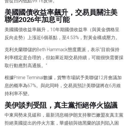
曾從日內低點99.16反彈。
美國國債收益率飆升，交易員關注美
聯儲2026年加息可能
美國國債收益率飆升，10年期國債收益率（與黃金價格呈
反向走勢）上漲近6個基點，至4.53%，對黃金構成壓力。
克利夫蘭聯儲的Beth Hammack態度鷹派，表示"目前保持
利率穩定是合理的，但如果近期交易持續，可能很快需要採
取行動應對高通脹。"
根據Prime Terminal數據，貨幣市場賦予美聯儲12月會議加
息的概率為67%。與此同時，交易員預計美聯儲將在6月維
持利率不變。
美伊談判受阻，真主黨拒絕停火協議
中東局勢未見緩和，最新消息稱伊朗支持黎巴嫩盟友真主黨
拒絕美國提出的停火方案，華盛頓與德黑蘭的談判陷入困