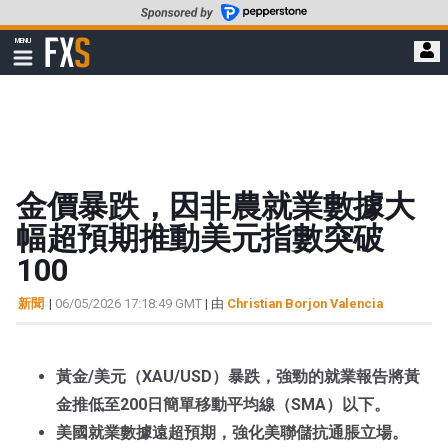
轉
至
FXStreet
MENU
主
顯
示
要
導
內
航
容
金價暴跌，因非農就業數據大
幅超預期推動美元指數突破
100
新聞
|
06/05/2026 17:18:49 GMT
| 由
Christian Borjon Valencia
黃金/美元（XAU/USD）暴跌，強勁的就業報告將黃
金推低至
200日簡單移動平均線（SMA）以下。
美國就業數據遠超預期，強化美聯儲抗通脹立場。