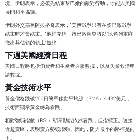
境。伊朗表示，必須先結束黎巴嫩的敵對行動，才能與美國
展開和平協議。
伊朗外交部長阿拉格奇表示，"美伊戰爭只有在黎巴嫩戰爭
結束時才會結束。"他補充稱，黎巴嫩衝突將以"以色列軍隊
撤出其佔領的領土"告終。
下週美國經濟日程
美國日程將包括消費者和生產者通脹數據，以及失業救濟申
請數據。
黃金技術水平
黃金價格跌破200日簡單移動平均線（SMA）4,432美元，
技術面顯示黃金轉為看跌。
相對強弱指數（RSI）顯示動能依然看跌，但指標正加速接
近超賣區，表明賣方勢頭增強。因此，阻力最小的路徑是向
下。