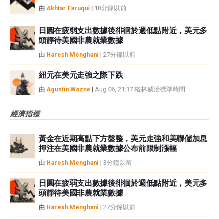
由
Akhtar Faruqui
|
18分鐘以前
日圓在疲弱支出數據後徘徊於週低點附近，美元多
頭靜待美國非農就業數據
由
Haresh Menghani
|
27分鐘以前
紐元在美元走強之際下跌
由
Agustin Wazne
|
Aug 06, 21:17 格林威治標準時間
經濟指標
黃金在近期高點下方盤整，美元走強和美聯儲加息
押注在美國非農就業數據公布前限制漲幅
由
Haresh Menghani
|
3分鐘以前
日圓在疲弱支出數據後徘徊於週低點附近，美元多
頭靜待美國非農就業數據
由
Haresh Menghani
|
27分鐘以前