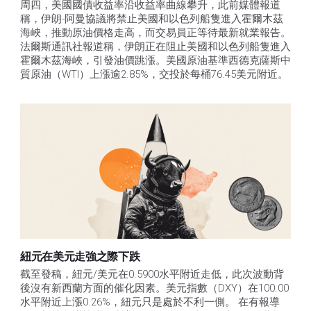
周四，美國國債收益率沿收益率曲線攀升，此前媒體報道
稱，伊朗-阿曼協議將禁止美國和以色列船隻進入霍爾木茲
海峽，推動原油價格走高，而交易員正等待最新就業報告。
法爾斯通訊社報道稱，伊朗正在阻止美國和以色列船隻進入
霍爾木茲海峽，引發油價跳漲。美國原油基準西德克薩斯中
質原油（WTI）上漲逾2.85%，交投於每桶76.45美元附近。
紐元在美元走強之際下跌
截至發稿，紐元/美元在0.5900水平附近走低，此次波動背
後沒有新西蘭方面的催化因素。美元指數（DXY）在100.00
水平附近上漲0.26%，紐元只是處於不利一側。 在有報導