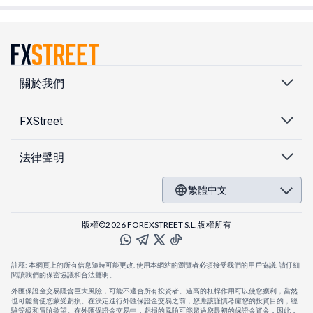
關於我們
FXStreet
法律聲明
繁體中文
版權©2026 FOREXSTREET S.L.版權所有
註釋: 本網頁上的所有信息隨時可能更改. 使用本網站的瀏覽者必須接受我們的用戶協議. 請仔細
閱讀我們的保密協議和合法聲明。
外匯保證金交易隱含巨大風險，可能不適合所有投資者。過高的杠桿作用可以使您獲利，當然
也可能會使您蒙受虧損。在決定進行外匯保證金交易之前，您應該謹慎考慮您的投資目的，經
驗等級和冒險欲望。在外匯保證金交易中，虧損的風險可能超過您最初的保證金資金，因此，