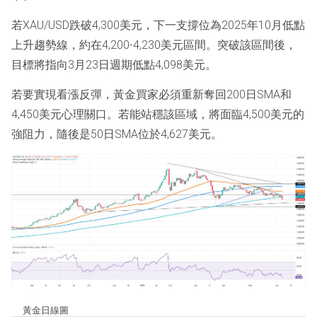
若XAU/USD跌破4,300美元，下一支撐位為2025年10月低點
上升趨勢線，約在4,200-4,230美元區間。突破該區間後，
目標將指向3月23日週期低點4,098美元。
若要實現看漲反彈，黃金買家必須重新奪回200日SMA和
4,450美元心理關口。若能站穩該區域，將面臨4,500美元的
強阻力，隨後是50日SMA位於4,627美元。
黃金日線圖