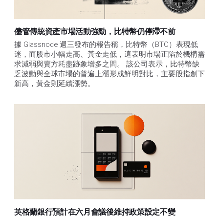
儘管傳統資產市場活動強勁，比特幣仍停滯不前
據 Glassnode 週三發布的報告稱，比特幣（BTC）表現低
迷，而股市小幅走高、黃金走低，這表明市場正陷於機構需
求減弱與賣方耗盡跡象增多之間。 該公司表示，比特幣缺
乏波動與全球市場的普遍上漲形成鮮明對比，主要股指創下
新高，黃金則延續漲勢。
英格蘭銀行預計在六月會議後維持政策設定不變