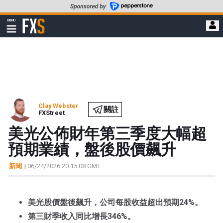
轉
至
FXStreet
MENU
主
顯
示
要
導
內
航
容
Clay Webster
關註
FXStreet
美光公佈財年第三季度大幅超
預期業績，盤後股價飆升
新聞
|
06/24/2026 20:15:08 GMT
美光股價盤後飆升，公司每股收益超出預期24%。
第三財季收入同比增長346%。