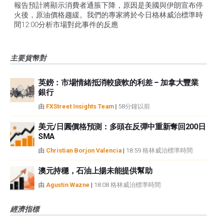
報告預計將顯示消費者通脹下降，原因是美國與伊朗宣布停
火後，原油價格趨緩。我們的專家將於今日格林威治標準時
間12:00分析市場對此事件的反應
主要貨幣對
英鎊：市場情緒抵消較疲軟的利差 – 加拿大豐業
銀行
由
FXStreet Insights Team
|
58分鐘以前
美元/日圓價格預測：多頭在反彈中重新奪回200日
SMA
由
Christian Borjon Valencia
|
18:59 格林威治標準時間
澳元持穩，石油上揚未能提供幫助
由
Agustin Wazne
|
18:08 格林威治標準時間
經濟指標