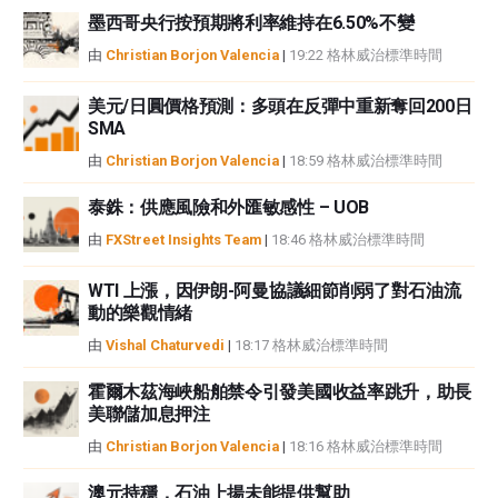
墨西哥央行按預期將利率維持在6.50%不變
由
Christian Borjon Valencia
|
19:22 格林威治標準時間
美元/日圓價格預測：多頭在反彈中重新奪回200日
SMA
由
Christian Borjon Valencia
|
18:59 格林威治標準時間
泰銖：供應風險和外匯敏感性 – UOB
由
FXStreet Insights Team
|
18:46 格林威治標準時間
WTI 上漲，因伊朗-阿曼協議細節削弱了對石油流
動的樂觀情緒
由
Vishal Chaturvedi
|
18:17 格林威治標準時間
霍爾木茲海峽船舶禁令引發美國收益率跳升，助長
美聯儲加息押注
由
Christian Borjon Valencia
|
18:16 格林威治標準時間
澳元持穩，石油上揚未能提供幫助