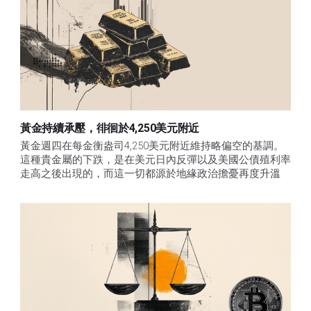
黃金持續承壓，徘徊於4,250美元附近
黃金週四在每金衡盎司4,250美元附近維持略偏空的基調。
這種貴金屬的下跌，是在美元日內反彈以及美國公債殖利率
走高之後出現的，而這一切都源於地緣政治擔憂再度升溫