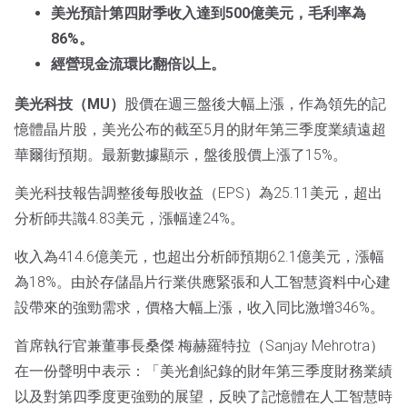
美光預計第四財季收入達到500億美元，毛利率為
86%。
經營現金流環比翻倍以上。
美光科技（MU）
股價在週三盤後大幅上漲，作為領先的記
憶體晶片股，美光公布的截至5月的財年第三季度業績遠超
華爾街預期。最新數據顯示，盤後股價上漲了15%。
美光科技報告調整後每股收益（EPS）為25.11美元，超出
分析師共識4.83美元，漲幅達24%。
收入為414.6億美元，也超出分析師預期62.1億美元，漲幅
為18%。由於存儲晶片行業供應緊張和人工智慧資料中心建
設帶來的強勁需求，價格大幅上漲，收入同比激增346%。
首席執行官兼董事長桑傑·梅赫羅特拉（Sanjay Mehrotra）
在一份聲明中表示：「美光創紀錄的財年第三季度財務業績
以及對第四季度更強勁的展望，反映了記憶體在人工智慧時