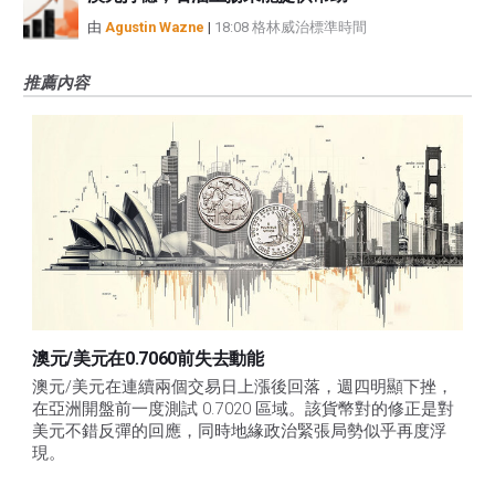
由
Agustin Wazne
|
18:08 格林威治標準時間
推薦內容
澳元/美元在0.7060前失去動能
澳元/美元在連續兩個交易日上漲後回落，週四明顯下挫，
在亞洲開盤前一度測試 0.7020 區域。該貨幣對的修正是對
美元不錯反彈的回應，同時地緣政治緊張局勢似乎再度浮
現。