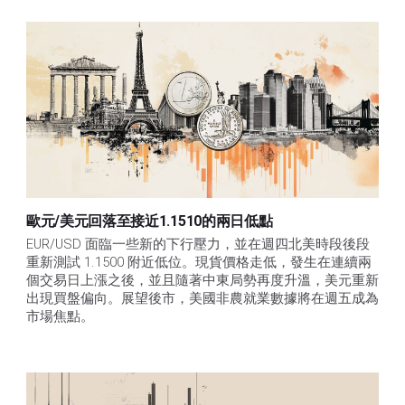
歐元/美元回落至接近1.1510的兩日低點
EUR/USD 面臨一些新的下行壓力，並在週四北美時段後段
重新測試 1.1500 附近低位。現貨價格走低，發生在連續兩
個交易日上漲之後，並且隨著中東局勢再度升溫，美元重新
出現買盤偏向。展望後市，美國非農就業數據將在週五成為
市場焦點。