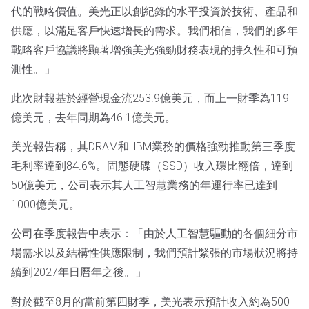
代的戰略價值。美光正以創紀錄的水平投資於技術、產品和
供應，以滿足客戶快速增長的需求。我們相信，我們的多年
戰略客戶協議將顯著增強美光強勁財務表現的持久性和可預
測性。」
此次財報基於經營現金流253.9億美元，而上一財季為119
億美元，去年同期為46.1億美元。
美光報告稱，其DRAM和HBM業務的價格強勁推動第三季度
毛利率達到84.6%。固態硬碟（SSD）收入環比翻倍，達到
50億美元，公司表示其人工智慧業務的年運行率已達到
1000億美元。
公司在季度報告中表示：「由於人工智慧驅動的各個細分市
場需求以及結構性供應限制，我們預計緊張的市場狀況將持
續到2027年日曆年之後。」
對於截至8月的當前第四財季，美光表示預計收入約為500