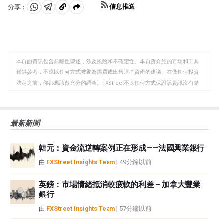
信息推送
分享：
分
分
複
享
享
製
至
至
到
WhatsApp
Telegram
剪
本頁面資訊包含前瞻性陳述，涉及風險和不確定性。本頁所介紹的市場和工具
貼
僅供參考，不應以任何方式被視為購買或出售這些資產的建議。在做任何投資
板
決定之前，你都應該做充分的調查。FXStreet不以任何方式保證該資訊沒有錯
誤、錯誤或重大錯報。它也不保證這些資料是及時的。在公開市場投資涉及很
大的風險，包括損失全部或部分投資，以及精神上的痛苦。所有與投資有關的
風險、損失和成本，包括本金的全部損失，均由您負責。本文僅代表作者個人
最新新聞
觀點，並不代表FXStreet或其廣告商的官方政策或立場。作者不對本頁連結的
資訊負責。
韓元：資金流逆轉案例正在形成——法國興業銀行
如果文章正文中沒有明確提到，在撰寫本文時，作者在本文中提到的任何股票
中都沒有頭寸，也沒有與文中提到的任何公司有業務關係。除了FXStreet，作
由
FXStreet Insights Team
|
49分鐘以前
者沒有收到撰寫這篇文章的報酬。
FXStreet和作者不提供個性化的建議。作者對該資訊的準確性、完整性或適用
英鎊：市場情緒抵消較疲軟的利差 – 加拿大豐業
性不作任何陳述。FXStreet和作者將不承擔任何錯誤，遺漏或任何損失，傷害
銀行
或損害由此資訊及其顯示或使用引起的。錯誤和遺漏除外。本文作者和
由
FXStreet Insights Team
|
57分鐘以前
FXStreet並非註冊投資顧問，本文內容無意提供任何投資建議。