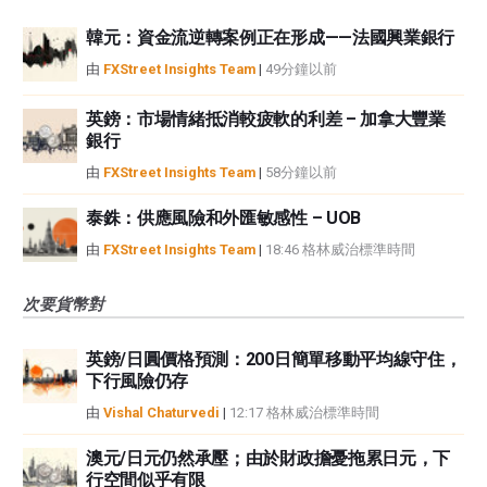
韓元：資金流逆轉案例正在形成——法國興業銀行
由
FXStreet Insights Team
|
49分鐘以前
英鎊：市場情緒抵消較疲軟的利差 – 加拿大豐業
銀行
由
FXStreet Insights Team
|
58分鐘以前
泰銖：供應風險和外匯敏感性 – UOB
由
FXStreet Insights Team
|
18:46 格林威治標準時間
次要貨幣對
英鎊/日圓價格預測：200日簡單移動平均線守住，
下行風險仍存
由
Vishal Chaturvedi
|
12:17 格林威治標準時間
澳元/日元仍然承壓；由於財政擔憂拖累日元，下
行空間似乎有限