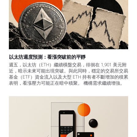
以太坊週度預測：看漲突破前的平靜
週五，以太坊（ETH）繼續橫盤交易，徘徊在 1,901 美元附
近，暗示未來可能出現突破。與此同時，穩定的交易所交易
基金（ETF）資金流入以及大型 ETH 持有者不斷增加的積累
表明，看漲壓力可能正在暗中積聚。 機構需求繼續增強。