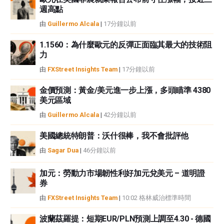
週高點
或損害由此資訊及其顯示或使用引起的。錯誤和遺漏除外。本文作者和
FXStreet並非註冊投資顧問，本文內容無意提供任何投資建議。
由
Guillermo Alcala
|
17分鐘以前
1.1560：為什麼歐元的反彈正面臨其最大的技術阻
力
由
FXStreet Insights Team
|
17分鐘以前
金價預測：黃金/美元進一步上漲，多頭瞄準 4380
美元區域
由
Guillermo Alcala
|
42分鐘以前
美國總統特朗普：沃什很棒，我不會批評他
由
Sagar Dua
|
46分鐘以前
加元：勞動力市場韌性利好加元兌美元 – 道明證
券
由
FXStreet Insights Team
|
10:02 格林威治標準時間
波蘭茲羅提：短期EUR/PLN預測上調至4.30 - 德國