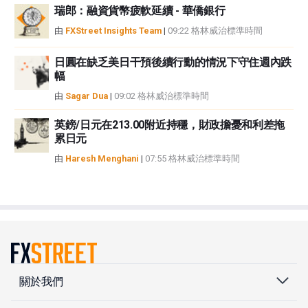
瑞郎：融資貨幣疲軟延續 - 華僑銀行
由
FXStreet Insights Team
|
09:22 格林威治標準時間
日圓在缺乏美日干預後續行動的情況下守住週內跌
幅
由
Sagar Dua
|
09:02 格林威治標準時間
英鎊/日元在213.00附近持穩，財政擔憂和利差拖
累日元
由
Haresh Menghani
|
07:55 格林威治標準時間
關於我們