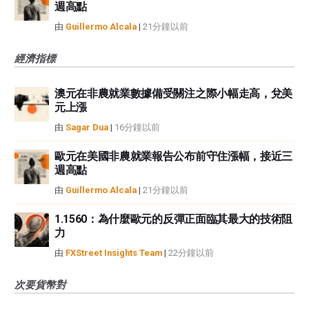
週高點
由
Guillermo Alcala
|
21分鐘以前
經濟指標
澳元在非農就業數據備受關注之際小幅走高，兌美
元上漲
由
Sagar Dua
|
16分鐘以前
歐元在美國非農就業報告公布前守住漲幅，接近三
週高點
由
Guillermo Alcala
|
21分鐘以前
1.1560：為什麼歐元的反彈正面臨其最大的技術阻
力
由
FXStreet Insights Team
|
22分鐘以前
次要貨幣對