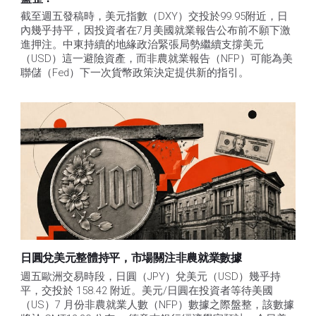
截至週五發稿時，美元指數（DXY）交投於99.95附近，日
內幾乎持平，因投資者在7月美國就業報告公布前不願下激
進押注。中東持續的地緣政治緊張局勢繼續支撐美元
（USD）這一避險資產，而非農就業報告（NFP）可能為美
聯儲（Fed）下一次貨幣政策決定提供新的指引。
日圓兌美元整體持平，市場關注非農就業數據
週五歐洲交易時段，日圓（JPY）兌美元（USD）幾乎持
平，交投於 158.42 附近。美元/日圓在投資者等待美國
（US）7 月份非農就業人數（NFP）數據之際盤整，該數據