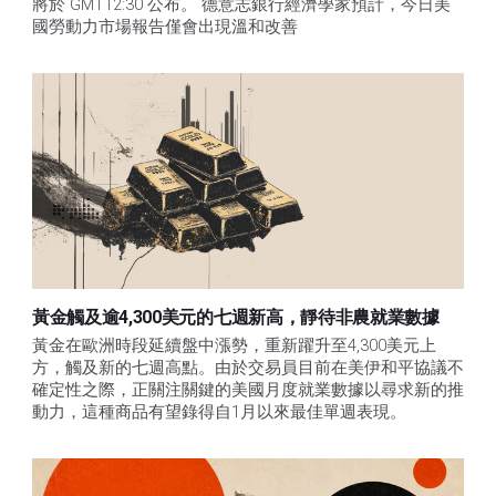
將於 GMT12:30 公布。 德意志銀行經濟學家預計，今日美
國勞動力市場報告僅會出現溫和改善
黃金觸及逾4,300美元的七週新高，靜待非農就業數據
黃金在歐洲時段延續盤中漲勢，重新躍升至4,300美元上
方，觸及新的七週高點。由於交易員目前在美伊和平協議不
確定性之際，正關注關鍵的美國月度就業數據以尋求新的推
動力，這種商品有望錄得自1月以來最佳單週表現。