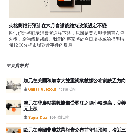
英格蘭銀行預計在六月會議後維持政策設定不變
報告預計將顯示消費者通脹下降，原因是美國與伊朗宣布停
火後，原油價格趨緩。我們的專家將於今日格林威治標準時
間12:00分析市場對此事件的反應
主要貨幣對
加元在美國和加拿大雙重就業數據公布前缺乏方向
由
Ghiles Guezout
|
4分鐘以前
澳元在非農就業數據備受關注之際小幅走高，兌美
元上漲
由
Sagar Dua
|
16分鐘以前
歐元在美國非農就業報告公布前守住漲幅，接近三