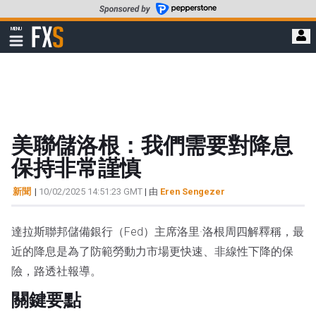
轉
至
FXStreet
MENU
主
顯
示
要
導
內
航
容
美聯儲洛根：我們需要對降息
保持非常謹慎
新聞
|
10/02/2025 14:51:23 GMT
| 由
Eren Sengezer
達拉斯聯邦儲備銀行（Fed）主席洛里·洛根周四解釋稱，最
近的降息是為了防範勞動力市場更快速、非線性下降的保
險，路透社報導。
關鍵要點