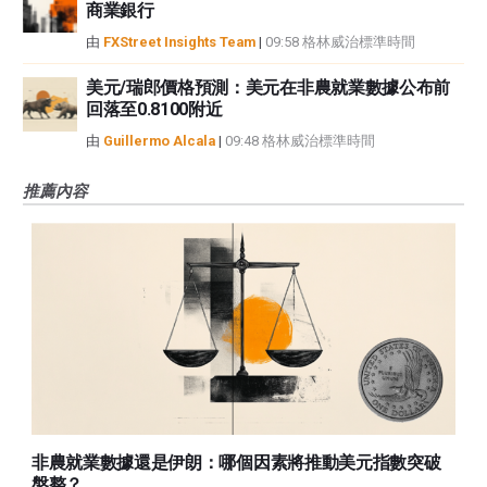
商業銀行
由
FXStreet Insights Team
|
09:58 格林威治標準時間
美元/瑞郎價格預測：美元在非農就業數據公布前
回落至0.8100附近
由
Guillermo Alcala
|
09:48 格林威治標準時間
推薦內容
非農就業數據還是伊朗：哪個因素將推動美元指數突破
盤整？