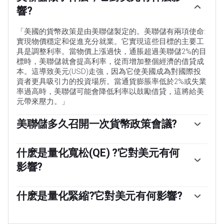
響?
「美國的貨幣政策是由美聯儲製定的。美聯儲有兩項使命:
實現物價穩定和促進充分就業。它實現這些目標的主要工
具是調整利率。當物價上漲過快，通脹超過美聯儲2%的目
標時，美聯儲就會提高利率，從而增加整個經濟的借貸成
本。這導致美元(USD)走強，因為它使美國成為對國際投
資者更具吸引力的投資場所。當通貨膨脹率低於2%或失業
率過高時，美聯儲可能會降低利率以鼓勵借貸，這將給美
元帶來壓力。」
美聯儲多久召開一次貨幣政策會議?
美聯儲每年召開八次政策會議，由聯邦公開市場委員會
(FOMC)評估經濟狀況並做出貨幣政策決定。聯邦公開市場
什麽是量化寬松(QE) ?它對美元有何
委員會由12名美聯儲官員參加，其中包括7名理事會成
影響?
員、紐約聯邦儲備銀行行長，以及其余11名地區儲備銀行
行長中的4名，這些地區儲備銀行行長的任期為一年，輪
「在極端情況下，美聯儲可能會采取量化寬松政策(QE)。
流擔任。」
量化寬松是美聯儲在陷入困境的金融體系中大幅增加信貸
什麽是量化緊縮?它對美元有何影響?
流動的過程。這是一種非標準的政策措施，在危機或通脹
量化緊縮(QT)是量化寬松的反向過程，即美聯儲停止從金
極低時使用。這是美聯儲在2008年金融危機期間的首選武
融機構購買債券，不再將其持有的到期債券的本金再投資
器。它涉及到美聯儲印刷更多的美元，並用這些美元從金