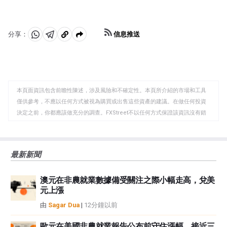
於購買新債券。這通常對美元的價值是有利的。
融機構購買高評級債券。量化寬松通常會削弱美元。」
信息推送
分享：
分
分
複
享
享
製
至
至
到
WhatsApp
Telegram
剪
本頁面資訊包含前瞻性陳述，涉及風險和不確定性。本頁所介紹的市場和工具
貼
僅供參考，不應以任何方式被視為購買或出售這些資產的建議。在做任何投資
板
決定之前，你都應該做充分的調查。FXStreet不以任何方式保證該資訊沒有錯
誤、錯誤或重大錯報。它也不保證這些資料是及時的。在公開市場投資涉及很
大的風險，包括損失全部或部分投資，以及精神上的痛苦。所有與投資有關的
風險、損失和成本，包括本金的全部損失，均由您負責。本文僅代表作者個人
最新新聞
觀點，並不代表FXStreet或其廣告商的官方政策或立場。作者不對本頁連結的
資訊負責。
澳元在非農就業數據備受關注之際小幅走高，兌美
如果文章正文中沒有明確提到，在撰寫本文時，作者在本文中提到的任何股票
元上漲
中都沒有頭寸，也沒有與文中提到的任何公司有業務關係。除了FXStreet，作
者沒有收到撰寫這篇文章的報酬。
由
Sagar Dua
|
12分鐘以前
FXStreet和作者不提供個性化的建議。作者對該資訊的準確性、完整性或適用
性不作任何陳述。FXStreet和作者將不承擔任何錯誤，遺漏或任何損失，傷害
歐元在美國非農就業報告公布前守住漲幅，接近三