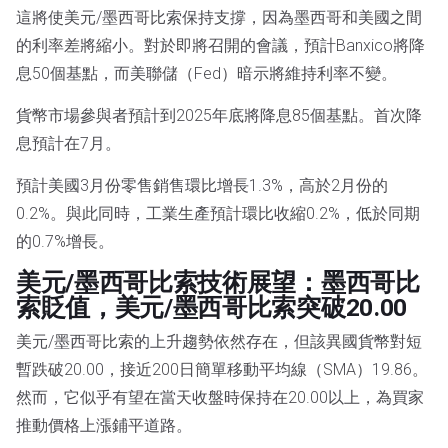
這將使美元/墨西哥比索保持支撐，因為墨西哥和美國之間
的利率差將縮小。對於即將召開的會議，預計Banxico將降
息50個基點，而美聯儲（Fed）暗示將維持利率不變。
貨幣市場參與者預計到2025年底將降息85個基點。首次降
息預計在7月。
預計美國3月份零售銷售環比增長1.3%，高於2月份的
0.2%。與此同時，工業生產預計環比收縮0.2%，低於同期
的0.7%增長。
美元/墨西哥比索技術展望：墨西哥比
索貶值，美元/墨西哥比索突破20.00
美元/墨西哥比索的上升趨勢依然存在，但該異國貨幣對短
暫跌破20.00，接近200日簡單移動平均線（SMA）19.86。
然而，它似乎有望在當天收盤時保持在20.00以上，為買家
推動價格上漲鋪平道路。