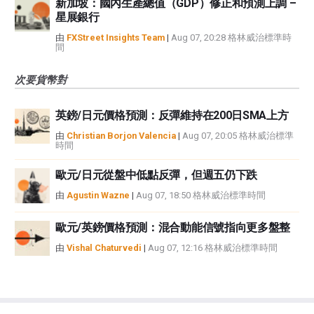
新加坡：國內生產總值（GDP）修正和預測上調 –
星展銀行
由
FXStreet Insights Team
|
Aug 07, 20:28 格林威治標準時
間
次要貨幣對
英鎊/日元價格預測：反彈維持在200日SMA上方
由
Christian Borjon Valencia
|
Aug 07, 20:05 格林威治標準
時間
歐元/日元從盤中低點反彈，但週五仍下跌
由
Agustin Wazne
|
Aug 07, 18:50 格林威治標準時間
歐元/英鎊價格預測：混合動能信號指向更多盤整
由
Vishal Chaturvedi
|
Aug 07, 12:16 格林威治標準時間