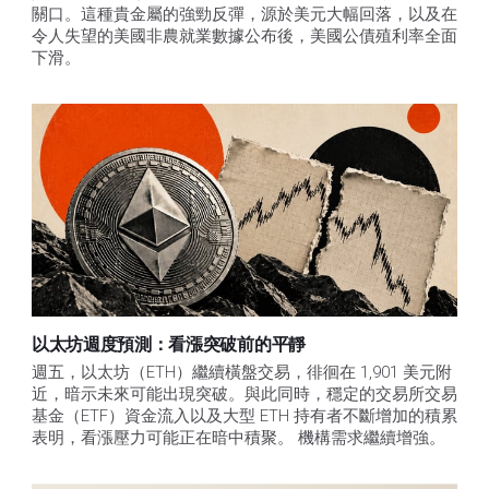
關口。這種貴金屬的強勁反彈，源於美元大幅回落，以及在
令人失望的美國非農就業數據公布後，美國公債殖利率全面
下滑。
以太坊週度預測：看漲突破前的平靜
週五，以太坊（ETH）繼續橫盤交易，徘徊在 1,901 美元附
近，暗示未來可能出現突破。與此同時，穩定的交易所交易
基金（ETF）資金流入以及大型 ETH 持有者不斷增加的積累
表明，看漲壓力可能正在暗中積聚。 機構需求繼續增強。