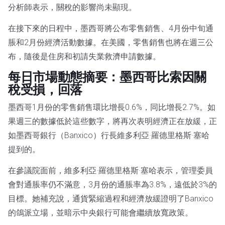
分析師表示，關稅的影響尚未顯現。
在接下來的日程中，墨西哥將公布零售銷售、4月份中旬通
脹和2月份經濟活動數據。在美國，零售銷售也將在週三公
布，隨後是住房和初請失業救濟申請數據。
每日市場動態摘要：墨西哥比索因關
稅受損，回落
墨西哥1月份的零售銷售環比增長0.6%，同比增長2.7%。如
果週三的數據低於這些數字，將再次表明經濟正在放緩，正
如墨西哥銀行（Banxico）行長維多利亞·羅德里格斯·塞哈
提到的。
在參議院面前，維多利亞·羅德里格斯·塞哈表示，管理委員
會對通脹率仍不滿意，3月份的通脹率為3.8%，遠低於3%的
目標。她補充說，通貨緊縮過程和經濟放緩證明了Banxico
的鴿派立場，並暗示中央銀行可能會繼續放寬政策。