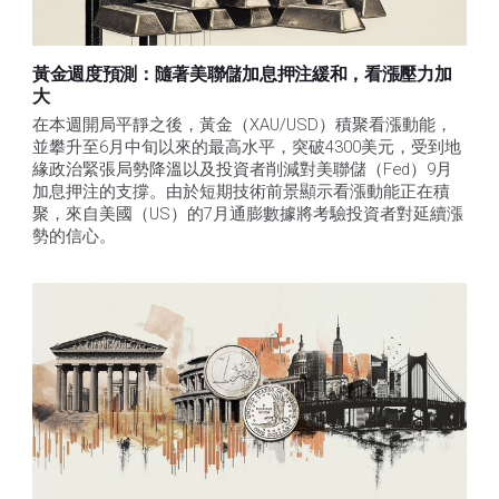
黃金週度預測：隨著美聯儲加息押注緩和，看漲壓力加
大
在本週開局平靜之後，黃金（XAU/USD）積聚看漲動能，
並攀升至6月中旬以來的最高水平，突破4300美元，受到地
緣政治緊張局勢降溫以及投資者削減對美聯儲（Fed）9月
加息押注的支撐。由於短期技術前景顯示看漲動能正在積
聚，來自美國（US）的7月通膨數據將考驗投資者對延續漲
勢的信心。 