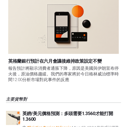
英格蘭銀行預計在六月會議後維持政策設定不變
報告預計將顯示消費者通脹下降，原因是美國與伊朗宣布停
火後，原油價格趨緩。我們的專家將於今日格林威治標準時
間12:00分析市場對此事件的反應
主要貨幣對
英鎊/美元價格預測：多頭需要1.3560才能打開
1.3600