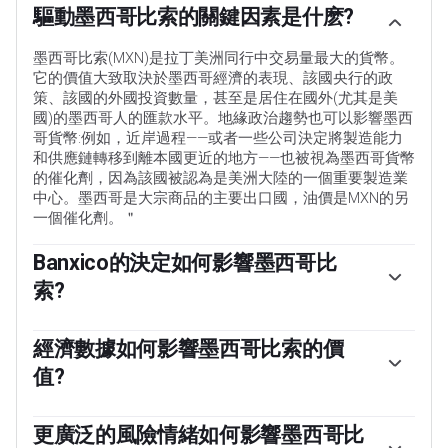
驅動墨西哥比索的關鍵因素是什麽?
墨西哥比索(MXN)是拉丁美洲同行中交易量最大的貨幣。
它的價值大致取決於墨西哥經濟的表現、該國央行的政
策、該國的外國投資數量，甚至是居住在國外(尤其是美
國)的墨西哥人的匯款水平。地緣政治趨勢也可以影響墨西
哥貨幣:例如，近岸過程——或者一些公司決定將製造能力
和供應鏈轉移到離本國更近的地方——也被視為墨西哥貨幣
的催化劑，因為該國被認為是美洲大陸的一個重要製造業
中心。墨西哥是大宗商品的主要出口國，油價是MXN的另
一個催化劑。＂
Banxico的決定如何影響墨西哥比
索?
墨西哥中央銀行，也被稱為Banxico，其主要目標是將通貨
膨脹率維持在低而穩定的水平(達到或接近其3%的目標，
經濟數據如何影響墨西哥比索的價
即2%至4%容忍區間的中點)。為此，銀行設定了一個適當
值?
的利率水平。當通脹過高時，西班牙國家銀行將試圖通過
提高利率來抑製通脹，從而提高家庭和企業的貸款成本，
宏觀經濟數據的發布是評估經濟狀況的關鍵，可能對墨西
從而冷卻需求和整體經濟。較高的利率對墨西哥比索
哥比索(MXN)的估值產生影響。基於高經濟增長、低失業
更廣泛的風險情緒如何影響墨西哥比
(MXN)來說通常是有利的，因為它們會導致更高的收益