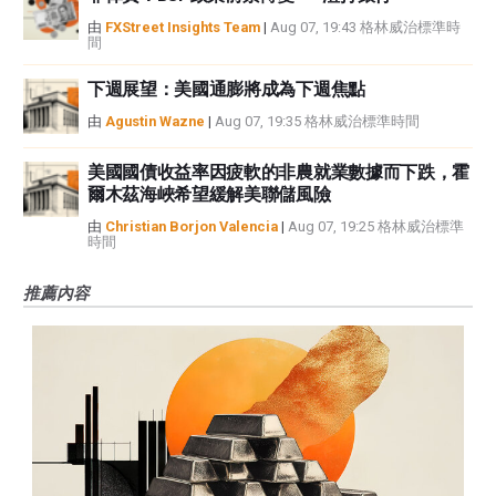
由
FXStreet Insights Team
|
Aug 07, 19:43 格林威治標準時
間
下週展望：美國通膨將成為下週焦點
由
Agustin Wazne
|
Aug 07, 19:35 格林威治標準時間
美國國債收益率因疲軟的非農就業數據而下跌，霍
爾木茲海峽希望緩解美聯儲風險
由
Christian Borjon Valencia
|
Aug 07, 19:25 格林威治標準
時間
推薦內容