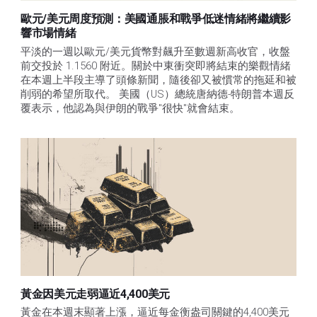
歐元/美元周度預測：美國通脹和戰爭低迷情緒將繼續影
響市場情緒
平淡的一週以歐元/美元貨幣對飆升至數週新高收官，收盤
前交投於 1.1560 附近。關於中東衝突即將結束的樂觀情緒
在本週上半段主導了頭條新聞，隨後卻又被慣常的拖延和被
削弱的希望所取代。 美國（US）總統唐納德-特朗普本週反
覆表示，他認為與伊朗的戰爭"很快"就會結束。
黃金因美元走弱逼近4,400美元
黃金在本週末顯著上漲，逼近每金衡盎司關鍵的4,400美元