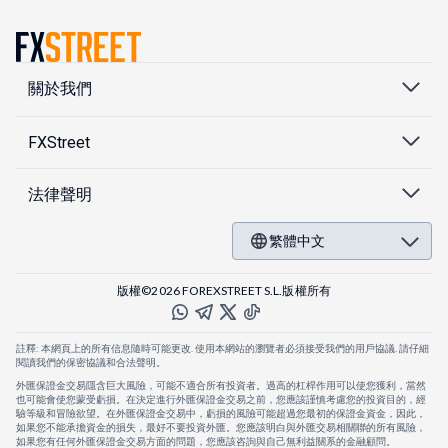
關於我們
FXStreet
法律聲明
繁體中文
版權©2026 FOREXSTREET S.L.版權所有
註釋: 本網頁上的所有信息隨時可能更改. 使用本網站的瀏覽者必須接受我們的用戶協議. 請仔細
閱讀我們的保密協議和合法聲明。
外匯保證金交易隱含巨大風險，可能不適合所有投資者。過高的杠桿作用可以使您獲利，當然
也可能會使您蒙受虧損。在決定進行外匯保證金交易之前，您應該謹慎考慮您的投資目的，經
驗等級和冒險欲望。在外匯保證金交易中，虧損的風險可能超過您最初的保證金資金，因此，
如果您不能承擔資金的損失，最好不要投資外匯。您應該明白與外匯交易相關聯的所有風險，
如果您有任何外匯保證金交易方面的問題，您應該咨詢與自己無利益關系的金融顧問。