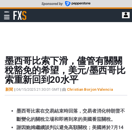
轉
至
FXStreet
MENU
主
顯
示
要
導
內
航
容
墨西哥比索下滑，儘管有關關
稅豁免的希望，美元/墨西哥比
索重新回到20水平
新聞
|
04/15/2025 21:30:01 GMT
| 由
Christian Borjon Valencia
墨西哥比索在交易結束時回落，交易者消化特朗普不
斷變化的關稅立場和即將到來的美國番茄關稅。
謝因鮑姆繼續談判以避免高額關稅；美國將於7月14