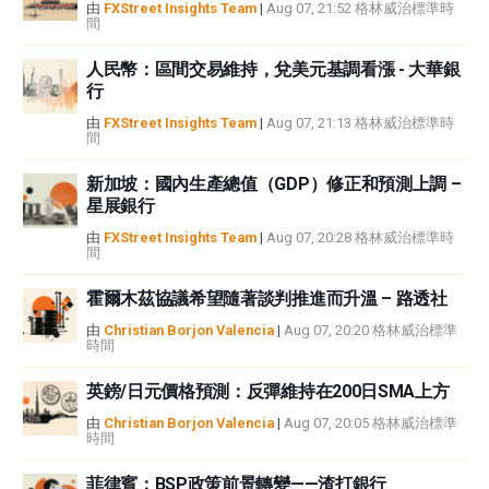
由
FXStreet Insights Team
|
Aug 07, 21:52 格林威治標準時
間
者沒有收到撰寫這篇文章的報酬。
FXStreet和作者不提供個性化的建議。作者對該資訊的準確性、完整性或適用
人民幣：區間交易維持，兌美元基調看漲 - 大華銀
性不作任何陳述。FXStreet和作者將不承擔任何錯誤，遺漏或任何損失，傷害
行
或損害由此資訊及其顯示或使用引起的。錯誤和遺漏除外。本文作者和
FXStreet並非註冊投資顧問，本文內容無意提供任何投資建議。
由
FXStreet Insights Team
|
Aug 07, 21:13 格林威治標準時
間
新加坡：國內生產總值（GDP）修正和預測上調 –
星展銀行
由
FXStreet Insights Team
|
Aug 07, 20:28 格林威治標準時
間
霍爾木茲協議希望隨著談判推進而升溫 – 路透社
由
Christian Borjon Valencia
|
Aug 07, 20:20 格林威治標準
時間
英鎊/日元價格預測：反彈維持在200日SMA上方
由
Christian Borjon Valencia
|
Aug 07, 20:05 格林威治標準
時間
菲律賓：BSP政策前景轉變——渣打銀行