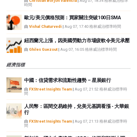
由
Christian Borjon Valencia
|
Aug 07, 18:34 格林威治標準
時間
歐元/美元價格預測：買家關注突破100日SMA
由
Vishal Chaturvedi
|
Aug 07, 17:40 格林威治標準時間
紐西蘭元上漲，因美國勞動力市場疲軟令美元承壓
由
Ghiles Guezout
|
Aug 07, 16:05 格林威治標準時間
經濟指標
中國：信貸需求和流動性趨勢 – 星展銀行
由
FXStreet Insights Team
|
Aug 07, 21:52 格林威治標準時
間
人民幣：區間交易維持，兌美元基調看漲 - 大華銀
行
由
FXStreet Insights Team
|
Aug 07, 21:13 格林威治標準時
間