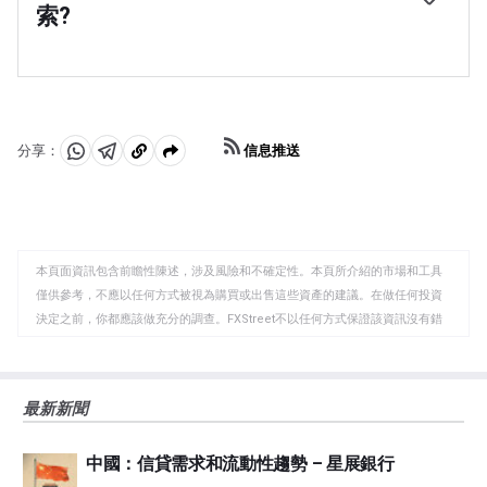
率和高信心的強勁墨西哥經濟對墨西哥新墨西哥州有利。
索?
率，使該國對投資者更具吸引力。相反，較低的利率往往
它不僅吸引了更多的外國投資，而且可能鼓勵墨西哥銀行
會削弱MXN。
(Banxico)提高利率，特別是在這種力量與高通脹同時出現
作為一種新興市場貨幣，墨西哥比索(MXN)往往在風險偏
的情況下。然而，如果經濟數據疲軟，墨西哥比索可能會
好時期走強，或者當投資者認為整體市場風險較低，因此
貶值。
渴望參與風險較高的投資時。相反，在市場動蕩或經濟不
確定時，MXN往往會走弱，因為投資者往往會出售高風險
資產，逃往更穩定的避險資產。
信息推送
分享：
分
分
複
享
享
製
至
至
到
WhatsApp
Telegram
剪
本頁面資訊包含前瞻性陳述，涉及風險和不確定性。本頁所介紹的市場和工具
貼
僅供參考，不應以任何方式被視為購買或出售這些資產的建議。在做任何投資
板
決定之前，你都應該做充分的調查。FXStreet不以任何方式保證該資訊沒有錯
誤、錯誤或重大錯報。它也不保證這些資料是及時的。在公開市場投資涉及很
大的風險，包括損失全部或部分投資，以及精神上的痛苦。所有與投資有關的
風險、損失和成本，包括本金的全部損失，均由您負責。本文僅代表作者個人
最新新聞
觀點，並不代表FXStreet或其廣告商的官方政策或立場。作者不對本頁連結的
資訊負責。
中國：信貸需求和流動性趨勢 – 星展銀行
如果文章正文中沒有明確提到，在撰寫本文時，作者在本文中提到的任何股票
中都沒有頭寸，也沒有與文中提到的任何公司有業務關係。除了FXStreet，作