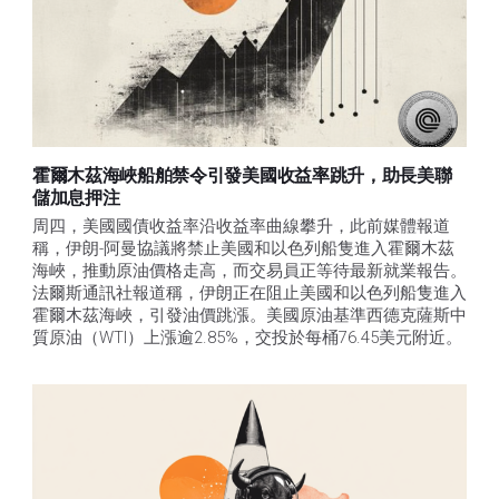
霍爾木茲海峽船舶禁令引發美國收益率跳升，助長美聯
儲加息押注
周四，美國國債收益率沿收益率曲線攀升，此前媒體報道
稱，伊朗-阿曼協議將禁止美國和以色列船隻進入霍爾木茲
海峽，推動原油價格走高，而交易員正等待最新就業報告。
法爾斯通訊社報道稱，伊朗正在阻止美國和以色列船隻進入
霍爾木茲海峽，引發油價跳漲。美國原油基準西德克薩斯中
質原油（WTI）上漲逾2.85%，交投於每桶76.45美元附近。