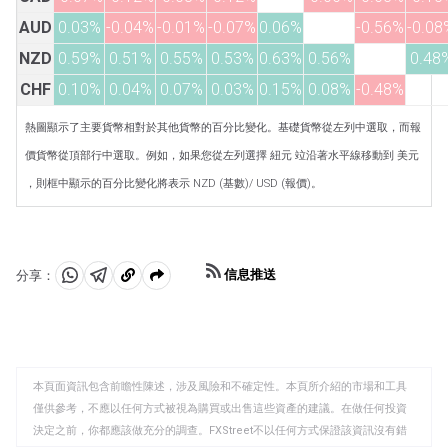
AUD
0.03%
-0.04%
-0.01%
-0.07%
0.06%
-0.56%
-0.08
NZD
0.59%
0.51%
0.55%
0.53%
0.63%
0.56%
0.48
CHF
0.10%
0.04%
0.07%
0.03%
0.15%
0.08%
-0.48%
熱圖顯示了主要貨幣相對於其他貨幣的百分比變化。基礎貨幣從左列中選取，而報
價貨幣從頂部行中選取。例如，如果您從左列選擇 紐元 竝沿著水平線移動到 美元
，則框中顯示的百分比變化將表示 NZD (基數)/ USD (報價)。
信息推送
分享：
分
分
複
享
享
製
至
至
到
WhatsApp
Telegram
剪
本頁面資訊包含前瞻性陳述，涉及風險和不確定性。本頁所介紹的市場和工具
貼
僅供參考，不應以任何方式被視為購買或出售這些資產的建議。在做任何投資
板
決定之前，你都應該做充分的調查。FXStreet不以任何方式保證該資訊沒有錯