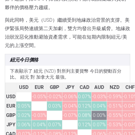
夥伴的價格壓力趨緩。
與此同時，美元（USD）繼續受到地緣政治背景的支撐。美
伊緊張局勢連續第二天加劇，雙方均發出升級威脅。地緣政
治狀況惡化推動避險資產需求，可能在短期內限制紐元/美
元的上漲空間。
紐元今日價格
下表顯示了 紐元 (NZD) 對所列主要貨幣 今日的變動百分
比。 紐元 對 加拿大元 最強。
USD
EUR
GBP
JPY
CAD
AUD
NZD
CHF
USD
-0.05%
-0.02%
-0.06%
0.07%
-0.03%
-0.59%
-0.10
EUR
0.05%
0.03%
-0.04%
0.12%
0.04%
-0.51%
-0.04
GBP
0.02%
-0.03%
-0.07%
0.08%
0.00%
-0.55%
-0.07
JPY
0.06%
0.04%
0.07%
0.12%
0.07%
-0.53%
-0.03
CAD
-0.07%
-0.12%
-0.08%
-0.12%
-0.06%
-0.63%
-0.15