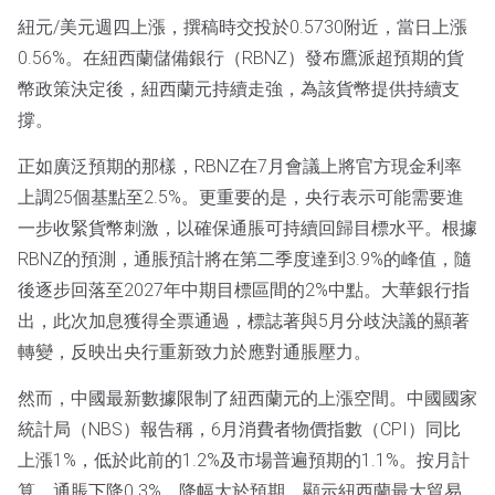
紐元/美元週四上漲，撰稿時交投於0.5730附近，當日上漲
0.56%。在紐西蘭儲備銀行（RBNZ）發布鷹派超預期的貨
幣政策決定後，紐西蘭元持續走強，為該貨幣提供持續支
撐。
正如廣泛預期的那樣，RBNZ在7月會議上將官方現金利率
上調25個基點至2.5%。更重要的是，央行表示可能需要進
一步收緊貨幣刺激，以確保通脹可持續回歸目標水平。根據
RBNZ的預測，通脹預計將在第二季度達到3.9%的峰值，隨
後逐步回落至2027年中期目標區間的2%中點。大華銀行指
出，此次加息獲得全票通過，標誌著與5月分歧決議的顯著
轉變，反映出央行重新致力於應對通脹壓力。
然而，中國最新數據限制了紐西蘭元的上漲空間。中國國家
統計局（NBS）報告稱，6月消費者物價指數（CPI）同比
上漲1%，低於此前的1.2%及市場普遍預期的1.1%。按月計
算，通脹下降0.3%，降幅大於預期，顯示紐西蘭最大貿易