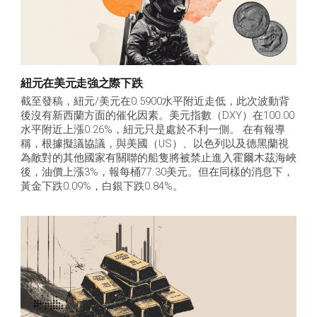
紐元在美元走強之際下跌
截至發稿，紐元/美元在0.5900水平附近走低，此次波動背
後沒有新西蘭方面的催化因素。美元指數（DXY）在100.00
水平附近上漲0.26%，紐元只是處於不利一側。 在有報導
稱，根據擬議協議，與美國（US）、以色列以及德黑蘭視
為敵對的其他國家有關聯的船隻將被禁止進入霍爾木茲海峽
後，油價上漲3%，報每桶77.30美元。但在同樣的消息下，
黃金下跌0.09%，白銀下跌0.84%。