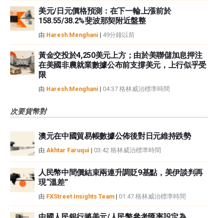
美元/日元價格預測：在下一輪上漲前於
158.55/38.2%斐波那契附近盤整
由
Haresh Menghani
|
49分鐘以前
黃金交投於4,250美元上方；由於美聯儲加息押注
在美國非農就業數據公布前支撐美元，上行似乎受
限
由
Haresh Menghani
|
04:37 格林威治標準時間
次要貨幣對
澳元在中國貿易帳數據公佈後對日元維持跌勢
由
Akhtar Faruqui
|
03:42 格林威治標準時間
人民幣中間價結束兩連升調貶9基點，美伊談判再
現“溫差”
由
FXStreet Insights Team
|
01:47 格林威治標準時間
中國人民銀行將美元/人民幣參考匯率設定為