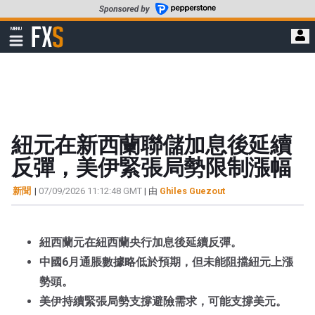
轉
至
FXStreet
MENU
主
顯
示
要
導
內
航
容
紐元在新西蘭聯儲加息後延續
反彈，美伊緊張局勢限制漲幅
新聞
|
07/09/2026 11:12:48 GMT
| 由
Ghiles Guezout
紐西蘭元在紐西蘭央行加息後延續反彈。
中國6月通脹數據略低於預期，但未能阻擋紐元上漲
勢頭。
美伊持續緊張局勢支撐避險需求，可能支撐美元。