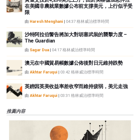
在美國非農就業數據公布前支撐美元，上行似乎受
限
由
Haresh Menghani
|
04:37 格林威治標準時間
沙特阿拉伯警告將加大對胡塞武裝的襲擊力度 –
The Guardian
由
Sagar Dua
|
04:17 格林威治標準時間
澳元在中國貿易帳數據公佈後對日元維持跌勢
由
Akhtar Faruqui
|
03:42 格林威治標準時間
英鎊因英美收益率差收窄而維持疲弱，美元走強
由
Akhtar Faruqui
|
03:31 格林威治標準時間
推薦內容