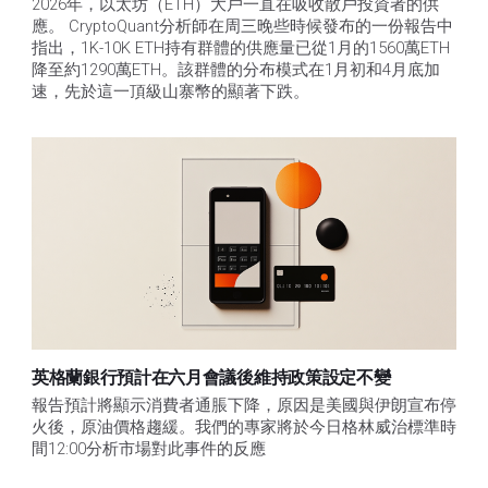
2026年，以太坊（ETH）大戶一直在吸收散戶投資者的供
應。 CryptoQuant分析師在周三晚些時候發布的一份報告中
指出，1K-10K ETH持有群體的供應量已從1月的1560萬ETH
降至約1290萬ETH。該群體的分布模式在1月初和4月底加
速，先於這一頂級山寨幣的顯著下跌。
英格蘭銀行預計在六月會議後維持政策設定不變
報告預計將顯示消費者通脹下降，原因是美國與伊朗宣布停
火後，原油價格趨緩。我們的專家將於今日格林威治標準時
間12:00分析市場對此事件的反應