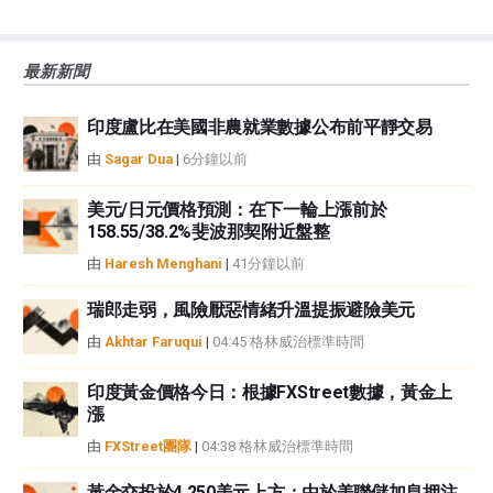
誤、錯誤或重大錯報。它也不保證這些資料是及時的。在公開市場投資涉及很
大的風險，包括損失全部或部分投資，以及精神上的痛苦。所有與投資有關的
風險、損失和成本，包括本金的全部損失，均由您負責。本文僅代表作者個人
最新新聞
觀點，並不代表FXStreet或其廣告商的官方政策或立場。作者不對本頁連結的
資訊負責。
印度盧比在美國非農就業數據公布前平靜交易
如果文章正文中沒有明確提到，在撰寫本文時，作者在本文中提到的任何股票
中都沒有頭寸，也沒有與文中提到的任何公司有業務關係。除了FXStreet，作
由
Sagar Dua
|
6分鐘以前
者沒有收到撰寫這篇文章的報酬。
FXStreet和作者不提供個性化的建議。作者對該資訊的準確性、完整性或適用
美元/日元價格預測：在下一輪上漲前於
性不作任何陳述。FXStreet和作者將不承擔任何錯誤，遺漏或任何損失，傷害
158.55/38.2%斐波那契附近盤整
或損害由此資訊及其顯示或使用引起的。錯誤和遺漏除外。本文作者和
由
Haresh Menghani
|
41分鐘以前
FXStreet並非註冊投資顧問，本文內容無意提供任何投資建議。
瑞郎走弱，風險厭惡情緒升溫提振避險美元
由
Akhtar Faruqui
|
04:45 格林威治標準時間
印度黃金價格今日：根據FXStreet數據，黃金上
漲
由
FXStreet團隊
|
04:38 格林威治標準時間
黃金交投於4,250美元上方；由於美聯儲加息押注