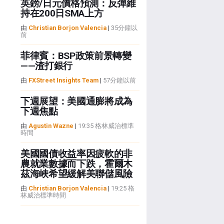
英鎊/日元價格預測：反彈維
持在200日SMA上方
由
Christian Borjon Valencia
|
35分鐘以
前
菲律賓：BSP政策前景轉變
——渣打銀行
由
FXStreet Insights Team
|
57分鐘以前
下週展望：美國通膨將成為
下週焦點
由
Agustin Wazne
|
19:35 格林威治標準
時間
美國國債收益率因疲軟的非
農就業數據而下跌，霍爾木
茲海峽希望緩解美聯儲風險
由
Christian Borjon Valencia
|
19:25 格
林威治標準時間