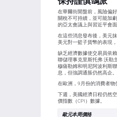
保持謹慎鴿派
在華爾街開盤前，風險偏好
關稅不可持續，並可能加
的亞太會議上與習近平會
在這些消息發布後，美元抹
美元對一籃子貨幣的表現，現上
缺乏經濟數據使交易員依
聯儲理事克里斯托弗·沃勒
穆薩勒姆和明尼阿波利斯聯
息，但強調通脹仍然高企
在歐洲，9月份的消費者物
下週，美國經濟日程仍然
價指數（CPI）數據。
歐元本周價格