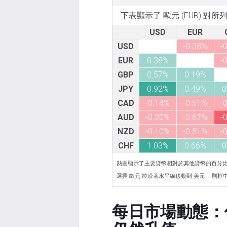
下表顯示了 歐元 (EUR) 對
USD
EUR
USD
-0.38%
-
EUR
0.38%
-
GBP
0.57%
0.19%
JPY
0.92%
0.49%
0
CAD
-0.14%
-0.51%
-
AUD
-0.20%
-0.67%
-
NZD
-0.10%
-0.51%
-
CHF
1.03%
0.66%
0
熱圖顯示了主要貨幣相對於其他貨幣的百分
選擇 歐元 竝沿著水平線移動到 美元 ，則框中顯
每日市場動態：