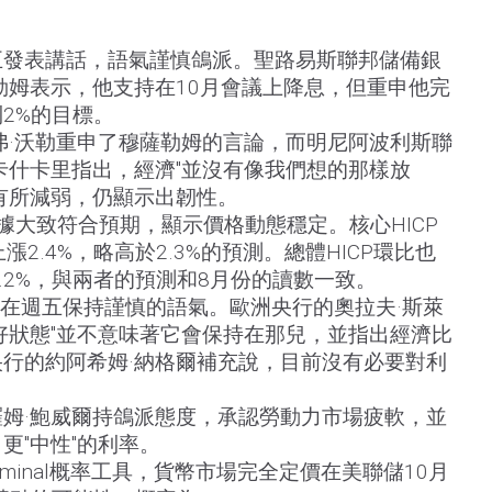
五發表講話，語氣謹慎鴿派。聖路易斯聯邦儲備銀
勒姆表示，他支持在10月會議上降息，但重申他完
2%的目標。
弗·沃勒重申了穆薩勒姆的言論，而明尼阿波利斯聯
卡什卡里指出，經濟"並沒有像我們想的那樣放
有所減弱，仍顯示出韌性。
據大致符合預期，顯示價格動態穩定。核心HICP
漲2.4%，略高於2.3%的預測。總體HICP環比也
2.2%，與兩者的預測和8月份的讀數一致。
員在週五保持謹慎的語氣。歐洲央行的奧拉夫·斯萊
好狀態"並不意味著它會保持在那兒，並指出經濟比
行的約阿希姆·納格爾補充說，目前沒有必要對利
姆·鮑威爾持鴿派態度，承認勞動力市場疲軟，並
更"中性"的利率。
t Terminal概率工具，貨幣市場完全定價在美聯儲10月