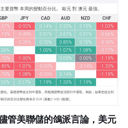
所列主要貨幣 本周的變動百分比。 歐元 對 澳元 最強。
GBP
JPY
CAD
AUD
NZD
CHF
0.57%
-0.92%
0.14%
0.20%
0.10%
-1.03%
0.19%
-0.49%
0.51%
0.67%
0.51%
-0.66%
-0.26%
0.70%
0.85%
0.70%
-0.50%
.26%
1.00%
1.07%
1.08%
-0.17%
0.70%
-1.00%
0.03%
0.00%
-1.19%
0.85%
-1.07%
-0.03%
-0.14%
-1.33%
0.70%
-1.08%
-0.00%
0.14%
-1.19%
.50%
0.17%
1.19%
1.33%
1.19%
比變化。基礎貨幣從左列中選取，而報價貨幣從頂部行中選取。例如，如果您從左列
示的百分比變化將表示 EUR (基數)/ USD (報價)。
儘管美聯儲的鴿派言論，美元