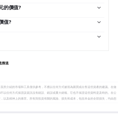
銀行是歐元區的儲備銀行。歐洲央行設定利率並管理貨
是維持物價穩定，這意味著要麽控製通脹，要麽刺激增
元的價值?
低利率。相對較高的利率——或者更高利率的預期——通
協調指數(HICP)衡量，是歐元的重要計量經濟指標。如
洲央行管理委員會每年召開八次會議，製定貨幣政策決
是高於歐洲央行2%的目標，歐洲央行就不得不提高利率
價值?
行長和包括歐洲央行行長克裏斯蒂娜·拉加德在內的六個
，相對較高的利率通常會對歐元有利，因為它使該地區
康狀況，並可能對歐元產生影響。GDP、製造業和服務
具吸引力。」
調查等指標都可能影響歐元的走向。強勁的經濟有利於歐
投資，還可能鼓勵歐洲央行提高利率，這將直接增強歐
易平衡。該指標衡量的是一個國家在一定時期內出口收
，歐元可能會下跌。歐元區四大經濟體(德國、法國、意
果一個國家生產受歡迎的出口產品，那麽它的貨幣將純
為重要，因為它們占歐元區經濟的75%。」
買家創造的額外需求中獲得價值。因此，凈貿易余額為
」
息推送
本頁所介紹的市場和工具僅供參考，不應以任何方式被視為購買或出售這些資產的建議。在做
eet不以任何方式保證該資訊沒有錯誤、錯誤或重大錯報。它也不保證這些資料是及時的。在公
資，以及精神上的痛苦。所有與投資有關的風險、損失和成本，包括本金的全部損失，均由您
et或其廣告商的官方政策或立場。作者不對本頁連結的資訊負責。
在本文中提到的任何股票中都沒有頭寸，也沒有與文中提到的任何公司有業務關係。除了