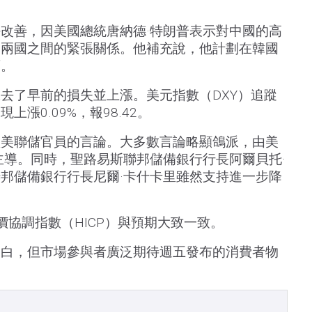
改善，因美國總統唐納德·特朗普表示對中國的高
劇兩國之間的緊張關係。他補充說，他計劃在韓國
面。
去了早前的損失並上漲。美元指數（DXY）追蹤
漲0.09%，報98.42。
賴美聯儲官員的言論。大多數言論略顯鴿派，由美
主導。同時，聖路易斯聯邦儲備銀行行長阿爾貝托·
邦儲備銀行行長尼爾·卡什卡里雖然支持進一步降
。
價協調指數（HICP）與預期大致一致。
空白，但市場參與者廣泛期待週五發布的消費者物