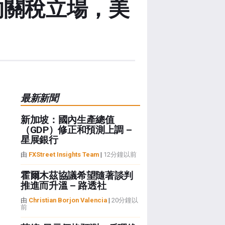
的關稅立場，美
最新新聞
新加坡：國內生產總值
（GDP）修正和預測上調 –
星展銀行
由
FXStreet Insights Team
|
12分鐘以前
霍爾木茲協議希望隨著談判
推進而升溫 – 路透社
由
Christian Borjon Valencia
|
20分鐘以
前