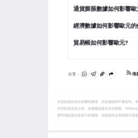
位於德國法蘭克福的歐洲中央
幣政策。歐洲央行的主要任務
通貨膨脹數據如何影響歐
長。它的主要工具是提高或降
「歐元區通脹數據以消費者價格
常對歐元有利，反之亦然。歐
果通貨膨脹率高於預期，特別
經濟數據如何影響歐元的
定。決定是由歐元區國家銀行
以控製通脹。與其他國家相比
常任理事國做出的。」
發布的數據可以衡量經濟的健
作為全球投資者投資的地方更
業pmi、就業和消費者信心
貿易帳如何影響歐元?
元。這不僅會吸引更多的外國
「歐元的另一個重要數據是貿
元。否則，如果經濟數據疲軟
入與進口支出之間的差額。如
大利和西班牙)的經濟數據尤
粹從尋求購買這些商品的外國
正會使貨幣走強，反之亦然。
信
分享：
分
分
複
享
享
製
至
至
到
WhatsApp
Telegram
剪
本頁面資訊包含前瞻性陳述，涉及風險和不確定性。
貼
任何投資決定之前，你都應該做充分的調查。FXStr
開市場投資涉及很大的風險，包括損失全部或部分投
板
負責。本文僅代表作者個人觀點，並不代表FXStre
如果文章正文中沒有明確提到，在撰寫本文時，作者
FXStreet，作者沒有收到撰寫這篇文章的報酬。