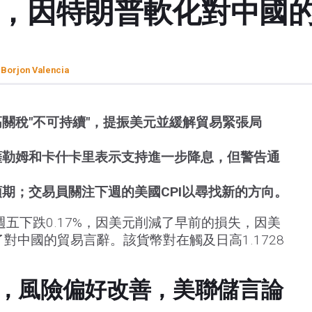
滑，因特朗普軟化對中國
 Borjon Valencia
關稅"不可持續"，提振美元並緩解貿易緊張局
薩勒姆和卡什卡里表示支持進一步降息，但警告通
期；交易員關注下週的美國CPI以尋找新的方向。
週五下跌0.17%，因美元削減了早前的損失，因美
對中國的貿易言辭。該貨幣對在觸及日高1.1728
，風險偏好改善，美聯儲言論