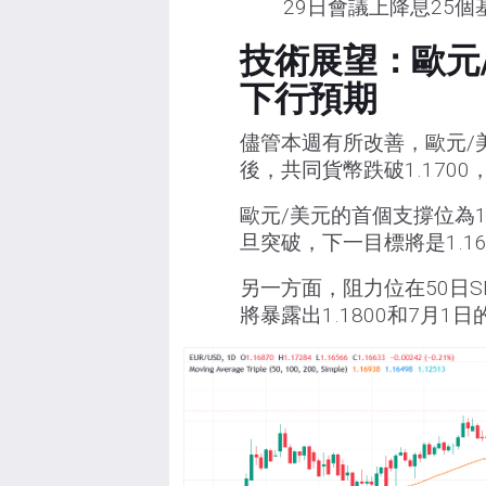
29日會議上降息25個
技術展望：歐元/
下行預期
儘管本週有所改善，歐元/美
後，共同貨幣跌破1.170
歐元/美元的首個支撐位為1
旦突破，下一目標將是1.160
另一方面，阻力位在50日SMA
將暴露出1.1800和7月1日的