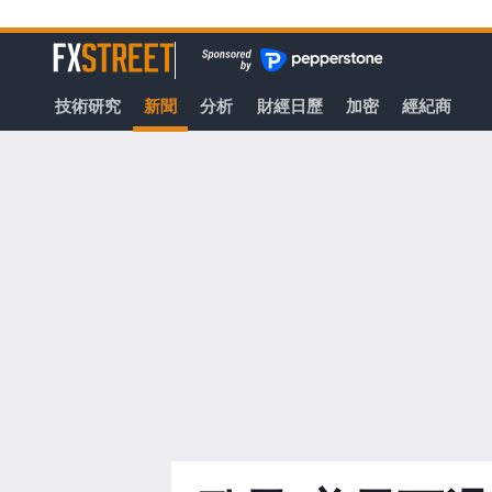
轉
至
FXStreet
主
要
技術研究
新聞
分析
財經日歷
加密
經紀商
內
容