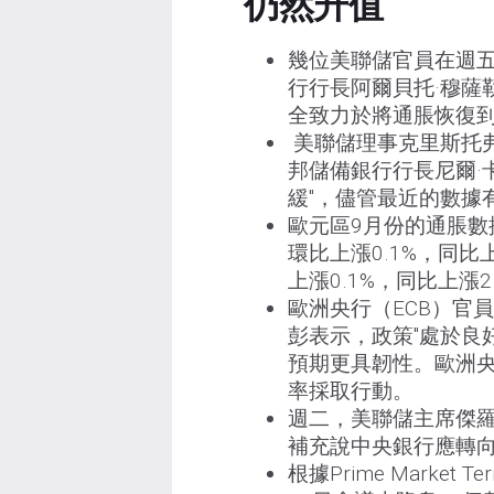
仍然升值
幾位美聯儲官員在週
行行長阿爾貝托·穆薩
全致力於將通脹恢復到
美聯儲理事克里斯托
邦儲備銀行行長尼爾·
緩"，儘管最近的數據
歐元區9月份的通脹數
環比上漲0.1%，同比上
上漲0.1%，同比上漲
歐洲央行（ECB）官
彭表示，政策"處於良
預期更具韌性。歐洲央
率採取行動。
週二，美聯儲主席傑羅
補充說中央銀行應轉向
根據Prime Marke