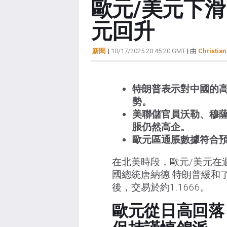
歐元/美元下
元回升
新聞
|
10/17/2025 20:45:20 GMT
| 由
Christian
特朗普表示對中國的高
勢。
美聯儲官員沃勒、穆
脹仍然高企。
歐元區通脹數據符合預
在北美時段，歐元/美元在
國總統唐納德·特朗普緩和了
後，交易於約1.1666。
歐元從日高回落