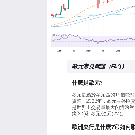
歐元常見問題（FAQ）
什麽是歐元?
歐元是屬於歐元區的19個歐
貨幣。2022年，歐元占外匯
是世界上交易量最大的貨幣對，
鎊(3%)和歐元/澳元(2%)。
歐洲央行是什麽?它如何