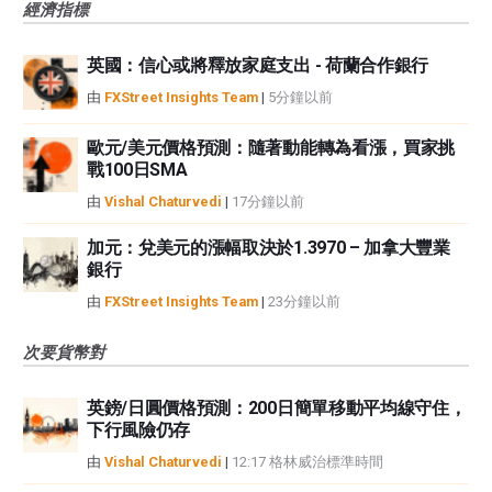
經濟指標
英國：信心或將釋放家庭支出 - 荷蘭合作銀行
由
FXStreet Insights Team
|
5分鐘以前
歐元/美元價格預測：隨著動能轉為看漲，買家挑
戰100日SMA
由
Vishal Chaturvedi
|
17分鐘以前
加元：兌美元的漲幅取決於1.3970 – 加拿大豐業
銀行
由
FXStreet Insights Team
|
23分鐘以前
次要貨幣對
英鎊/日圓價格預測：200日簡單移動平均線守住，
下行風險仍存
由
Vishal Chaturvedi
|
12:17 格林威治標準時間