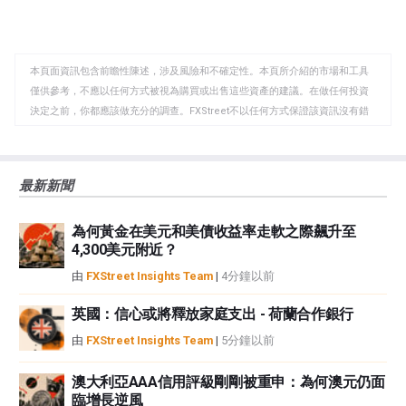
享
享
製
至
至
到
WhatsApp
Telegram
剪
本頁面資訊包含前瞻性陳述，涉及風險和不確定性。本頁所介紹的市場和工具
貼
僅供參考，不應以任何方式被視為購買或出售這些資產的建議。在做任何投資
板
決定之前，你都應該做充分的調查。FXStreet不以任何方式保證該資訊沒有錯
誤、錯誤或重大錯報。它也不保證這些資料是及時的。在公開市場投資涉及很
大的風險，包括損失全部或部分投資，以及精神上的痛苦。所有與投資有關的
風險、損失和成本，包括本金的全部損失，均由您負責。本文僅代表作者個人
最新新聞
觀點，並不代表FXStreet或其廣告商的官方政策或立場。作者不對本頁連結的
資訊負責。
為何黃金在美元和美債收益率走軟之際飆升至
如果文章正文中沒有明確提到，在撰寫本文時，作者在本文中提到的任何股票
4,300美元附近？
中都沒有頭寸，也沒有與文中提到的任何公司有業務關係。除了FXStreet，作
者沒有收到撰寫這篇文章的報酬。
由
FXStreet Insights Team
|
4分鐘以前
FXStreet和作者不提供個性化的建議。作者對該資訊的準確性、完整性或適用
性不作任何陳述。FXStreet和作者將不承擔任何錯誤，遺漏或任何損失，傷害
英國：信心或將釋放家庭支出 - 荷蘭合作銀行
或損害由此資訊及其顯示或使用引起的。錯誤和遺漏除外。本文作者和
由
FXStreet Insights Team
|
5分鐘以前
FXStreet並非註冊投資顧問，本文內容無意提供任何投資建議。
澳大利亞AAA信用評級剛剛被重申：為何澳元仍面
臨增長逆風