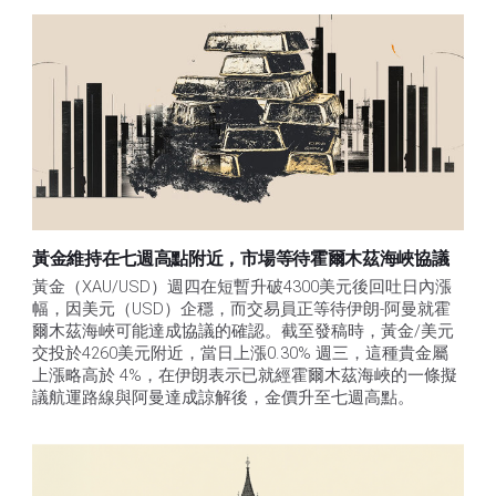
黃金維持在七週高點附近，市場等待霍爾木茲海峽協議
黃金（XAU/USD）週四在短暫升破4300美元後回吐日內漲
幅，因美元（USD）企穩，而交易員正等待伊朗-阿曼就霍
爾木茲海峽可能達成協議的確認。截至發稿時，黃金/美元
交投於4260美元附近，當日上漲0.30% 週三，這種貴金屬
上漲略高於 4%，在伊朗表示已就經霍爾木茲海峽的一條擬
議航運路線與阿曼達成諒解後，金價升至七週高點。