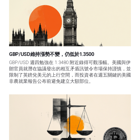
GBP/USD維持漲勢不變，仍低於1.3500
GBP/USD 週四勉強在 1.3480 附近錄得可觀漲幅。美國與伊
朗官員就潛在協議發出的相互矛盾訊號令市場保持謹慎，並
限制了英鎊兌美元的上行空間，而投資者在週五關鍵的美國
非農就業報告公布前避免建立大額部位。