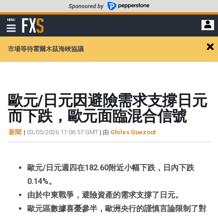
轉
至
FXStreet
MENU
主
顯
示
要
導
內
市場等待霍爾木茲海峽協議
航
Cl
容
ale
歐元/日元因避險需求支撐日元
而下跌，歐元面臨混合信號
新聞
|
03/05/2026 11:06:57 GMT
| 由
Ghiles Guezout
歐元/日元週四在182.60附近小幅下跌，日內下跌
0.14%。
由於中東戰爭，避險資產的需求支撐了日元。
歐元區數據喜憂參半，歐洲央行的謹慎言論限制了對