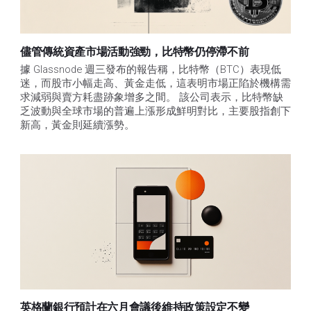
儘管傳統資產市場活動強勁，比特幣仍停滯不前
據 Glassnode 週三發布的報告稱，比特幣（BTC）表現低
迷，而股市小幅走高、黃金走低，這表明市場正陷於機構需
求減弱與賣方耗盡跡象增多之間。 該公司表示，比特幣缺
乏波動與全球市場的普遍上漲形成鮮明對比，主要股指創下
新高，黃金則延續漲勢。
英格蘭銀行預計在六月會議後維持政策設定不變