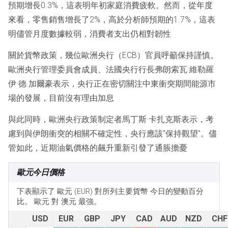
預期增長0.3%，這表明年初家庭消費疲軟。然而，從年度
來看，零售銷售增長了2%，高於分析師預期的1.7%，這表
明儘管月度數據較弱，消費者支出仍相對韌性
關於貨幣政策，幾位歐洲央行（ECB）官員呼籲保持謹慎。
歐洲央行管理委員會成員、法國央行行長弗朗索瓦·維勒羅
伊·德·加爾豪表示，央行正在密切關注中東衝突期間能源市
場的發展，目前沒有理由加息
與此同時，歐洲央行政策制定者馬丁斯·卡扎克斯表示，考
慮到與伊朗衝突的相關不確定性，央行應該"保持觀望"。儘
管如此，近期油氣價格的飆升重新引發了通脹擔憂
歐元今日價格
下表顯示了 歐元 (EUR) 對所列主要貨幣 今日的變動百分
比。 歐元 對 澳元 最強。
USD
EUR
GBP
JPY
CAD
AUD
NZD
CHF