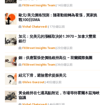
由
FXStreet Insights Team
|
14分鐘以前
歐元/美元價格預測：隨著動能轉為看漲，買家挑
戰100日SMA
由
Vishal Chaturvedi
|
17分鐘以前
加元：兌美元的漲幅取決於1.3970 – 加拿大豐業
銀行
由
FXStreet Insights Team
|
23分鐘以前
銅：供應緊張使價格維持高位 – 荷蘭國際集團
由
FXStreet Insights Team
|
36分鐘以前
紐元下滑，避險需求提振美元
由
Ghiles Guezout
|
40分鐘以前
黃金維持在七週高點附近，市場等待霍爾木茲海峽
協議
由
Vishal Chaturvedi
|
46分鐘以前