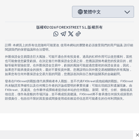
繁體中文
版權©2026 FOREXSTREET S.L.版權所有
註釋: 本網頁上的所有信息隨時可能更改. 使用本網站的瀏覽者必須接受我們的用戶協議. 請仔細
閱讀我們的保密協議和合法聲明。
外匯保證金交易隱含巨大風險，可能不適合所有投資者。過高的杠桿作用可以使您獲利，當然
也可能會使您蒙受虧損。在決定進行外匯保證金交易之前，您應該謹慎考慮您的投資目的，經
驗等級和冒險欲望。在外匯保證金交易中，虧損的風險可能超過您最初的保證金資金，因此，
如果您不能承擔資金的損失，最好不要投資外匯。您應該明白與外匯交易相關聯的所有風險，
如果您有任何外匯保證金交易方面的問題，您應該咨詢與自己無利益關系的金融顧問。
發表在FXStreet的觀點僅代表撰稿者本人觀點，並不代表FXStreet或他組織的觀點。FXStreet
尚未驗證其準確性以及任何獨立作者的評論或聲明的事實依據：可能出現錯誤和遺漏現象。由
FXStreet、其雇員、合作夥伴或撰稿者提供給本站的任何觀點、新聞、研究、分析、價格或其
他信息，僅作為壹般的市場評論，並不構成投資建議。FXStreet將不會承擔任何損失或損害的
賠償責任，包括但不限於因直接或間接使用或依賴這些信息而可能產生的任何利潤損失。