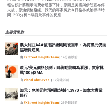
報告預計將顯示消費者通脹下降，原因是美國與伊朗宣布停
火後，原油價格趨緩。我們的專家將於今日格林威治標準時
間12:00分析市場對此事件的反應
主要貨幣對
澳大利亞AAA信用評級剛剛被重申：為何澳元仍面
臨增長逆風
由
FXStreet Insights Team
|
14分鐘以前
歐元/美元價格預測：隨著動能轉為看漲，買家挑
戰100日SMA
由
Vishal Chaturvedi
|
17分鐘以前
加元：兌美元的漲幅取決於1.3970 – 加拿大豐業
銀行
由
FXStreet Insights Team
|
23分鐘以前