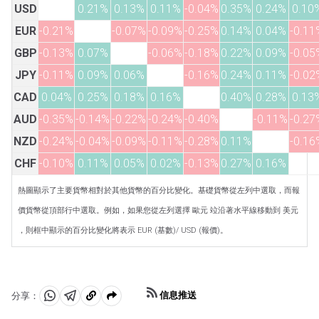
USD
0.21%
0.13%
0.11%
-0.04%
0.35%
0.24%
0.10
EUR
-0.21%
-0.07%
-0.09%
-0.25%
0.14%
0.04%
-0.11
GBP
-0.13%
0.07%
-0.06%
-0.18%
0.22%
0.09%
-0.05
JPY
-0.11%
0.09%
0.06%
-0.16%
0.24%
0.11%
-0.02
CAD
0.04%
0.25%
0.18%
0.16%
0.40%
0.28%
0.13
AUD
-0.35%
-0.14%
-0.22%
-0.24%
-0.40%
-0.11%
-0.27
NZD
-0.24%
-0.04%
-0.09%
-0.11%
-0.28%
0.11%
-0.16
CHF
-0.10%
0.11%
0.05%
0.02%
-0.13%
0.27%
0.16%
熱圖顯示了主要貨幣相對於其他貨幣的百分比變化。基礎貨幣從左列中選取，而報
價貨幣從頂部行中選取。例如，如果您從左列選擇 歐元 竝沿著水平線移動到 美元
，則框中顯示的百分比變化將表示 EUR (基數)/ USD (報價)。
信息推送
分享：
分
分
複