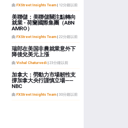
由
FXStreet Insights Team
|
12分鐘以前
美聯儲：美聯儲關注點轉向
就業 - 荷蘭國際集團（ABN
AMRO）
由
FXStreet Insights Team
|
22分鐘以前
瑞郎在美国非農就業意外下
降後兌美元上漲
由
Vishal Chaturvedi
|
23分鐘以前
加拿大：勞動力市場韌性支
撐加拿大央行謹慎立場——
NBC
由
FXStreet Insights Team
|
30分鐘以前