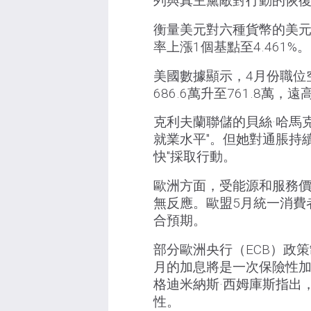
列與真主黨敵對行動的恢
衡量美元對六種貨幣的美元指
率上漲1個基點至4.461%。
美國數據顯示，4月份職位
686.6萬升至761.8萬，
克利夫蘭聯儲的貝絲·哈馬克
就業水平"。但她對通脹持
快"採取行動。
歐洲方面，受能源和服務
無反應。歐盟5月統一消費者
合預期。
部分歐洲央行（ECB）政
月的加息將是一次保險性
格迪米納斯·西姆庫斯指出
性。