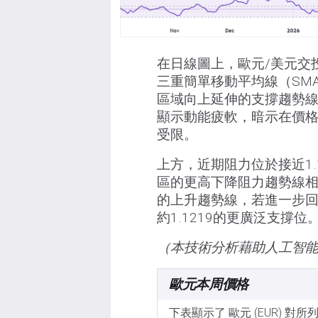
在日線圖上，歐元/美元交投
三重簡單移動平均線（SMA）
區域向上延伸的支撐趨勢線之
顯示動能疲軟，暗示在價
受限。
上方，近期阻力位於接近1.1
區的更高下降阻力趨勢線相
的上升趨勢線，若進一步
約1.1219的更廣泛支撐位
（本技術分析藉助人工智
歐元本周價格
下表顯示了 歐元 (EUR) 對