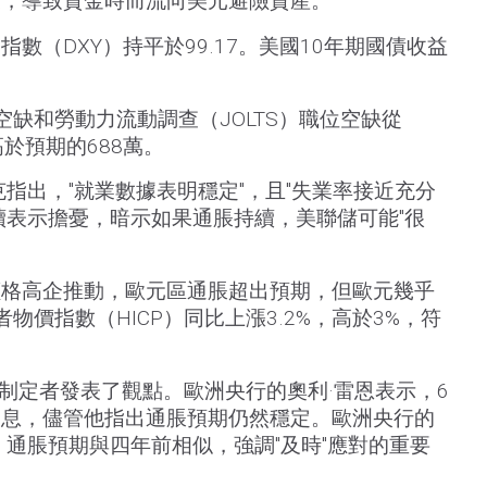
復，導致資金時而流向美元避險資產。
數（DXY）持平於99.17。美國10年期國債收益
空缺和勞動力流動調查（JOLTS）職位空缺從
遠高於預期的688萬。
指出，"就業數據表明穩定"，且"失業率接近充分
續表示擔憂，暗示如果通脹持續，美聯儲可能"很
價格高企推動，歐元區通脹超出預期，但歐元幾乎
物價指數（HICP）同比上漲3.2%，高於3%，符
策制定者發表了觀點。歐洲央行的奧利·雷恩表示，6
加息，儘管他指出通脹預期仍然穩定。歐洲央行的
，通脹預期與四年前相似，強調"及時"應對的重要