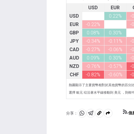
USD
EUR
USD
0.22%
-
EUR
-0.22%
-
GBP
0.08%
0.30%
JPY
-0.34%
-0.11%
-
CAD
-0.27%
-0.06%
-
AUD
0.09%
0.30%
-
NZD
-0.76%
-0.57%
-
CHF
-0.82%
-0.60%
-
熱圖顯示了主要貨幣相對於其他貨幣的百分
選擇 歐元 竝沿著水平線移動到 美元 ，則框中顯
信
分享：
分
分
複
享
享
製
至
至
到