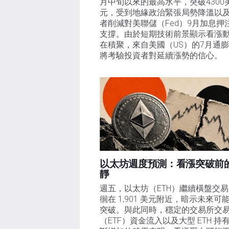
月中旬以來的最高水平，突破4300
元，受到地緣政治緊張局勢降溫以
者削減對美聯儲（Fed）9月加息押
支撐。由於短期技術前景顯示看漲
在積聚，來自美國（US）的7月通
將考驗投資者對延續漲勢的信心。 
以太坊週度預測：看漲突破前
靜
週五，以太坊（ETH）繼續橫盤交
徊在 1,901 美元附近，暗示未來可
突破。與此同時，穩定的交易所交
（ETF）資金流入以及大型 ETH 持