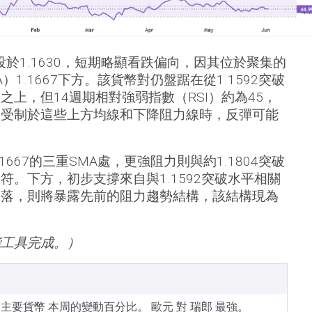
於1.1630，短期略顯看跌偏向，因其位於聚集的
1.1667下方。該貨幣對仍盤踞在從1.1592突破
上，但14週期相對強弱指數（RSI）約為45，
格受制於這些上方均線和下降阻力線時，反彈可能
667的三重SMA處，更強阻力則與約1.1804突破
符。下方，初步支撐來自與1.1592突破水平相關
回落，則將暴露先前的阻力趨勢結構，該結構現為
。
能工具完成。）
所列主要貨幣 本周的變動百分比。 歐元 對 瑞郎 最強。