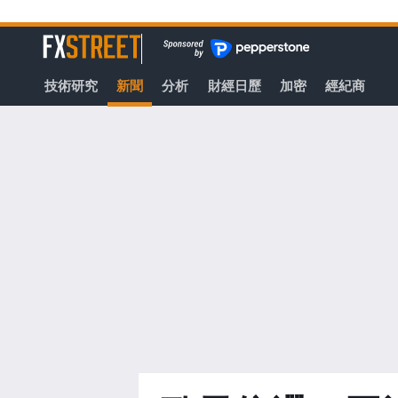
轉
至
FXStreet
主
要
技術研究
新聞
分析
財經日歷
加密
經紀商
內
容