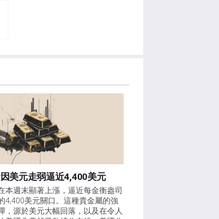
因美元走弱逼近4,400美元
在本週末顯著上漲，逼近每金衡盎司
的4,400美元關口。這種貴金屬的強
彈，源於美元大幅回落，以及在令人