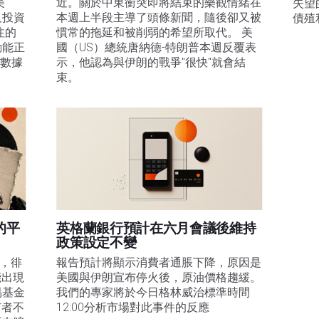
美
近。關於中東衝突即將結束的樂觀情緒在
失望
及投資
本週上半段主導了頭條新聞，隨後卻又被
債殖
注的
慣常的拖延和被削弱的希望所取代。 美
動能正
國（US）總統唐納德-特朗普本週反覆表
膨數據
示，他認為與伊朗的戰爭"很快"就會結
束。
的平
英格蘭銀行預計在六月會議後維持
政策設定不變
易，徘
報告預計將顯示消費者通脹下降，原因是
能出現
美國與伊朗宣布停火後，原油價格趨緩。
易基金
我們的專家將於今日格林威治標準時間
有者不
12:00分析市場對此事件的反應