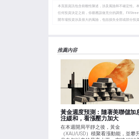
WhatsApp
Telegram
剪
本頁面資訊包含前瞻性陳述，涉及風險和不確定性。
貼
任何投資決定之前，你都應該做充分的調查。FXStr
開市場投資涉及很大的風險，包括損失全部或部分投
板
負責。本文僅代表作者個人觀點，並不代表FXStre
如果文章正文中沒有明確提到，在撰寫本文時，作者
FXStreet，作者沒有收到撰寫這篇文章的報酬。
FXStreet和作者不提供個性化的建議。作者對該資
推薦內容
失，傷害或損害由此資訊及其顯示或使用引起的。錯誤和
黃金週度預測：隨著美聯儲加
注緩和，看漲壓力加大
在本週開局平靜之後，黃金
（XAU/USD）積聚看漲動能，並攀