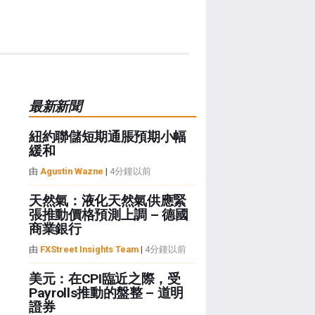
最新新聞
紐約聯儲短期通脹預期小幅
緩和
由
Agustin Wazne
|
4分鐘以前
天然氣：液化天然氣供應緊
張推動價格預測上調 – 德國
商業銀行
由
FXStreet Insights Team
|
4分鐘以前
美元：在CPI臨近之際，受
Payrolls推動的盤整 – 道明
證券