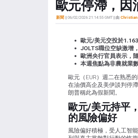
歐元停滯，因
新聞
|
06/02/2026 21:14:55 GMT
| 由
Christian
歐元/美元交投於1.16
JOLTS職位空缺激
歐洲央行官員表示，
本週焦點為非農就業數
歐元（EUR）週二在熟悉的
在油價高企及美伊談判停滯
朗普稱此為假新聞。
歐元/美元持平
的風險偏好
風險偏好積極，受人工智