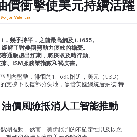
油價衝擊使美元持續活躍
 Borjon Valencia
31，幾乎持平，之前最高觸及1.1655。
增，緩解了對美國勞動力疲軟的擔憂。
隨著通脹超出預期，將採取及時行動。
據、ISM服務業指數和褐皮書。
區間內盤整，徘徊於1.1630附近，美元（USD）
的支撐下收復部分失地，儘管美國總統唐納德·特
，油價風險抵消人工智能推動
能熱潮推動。然而，美伊談判的不確定性以及以色