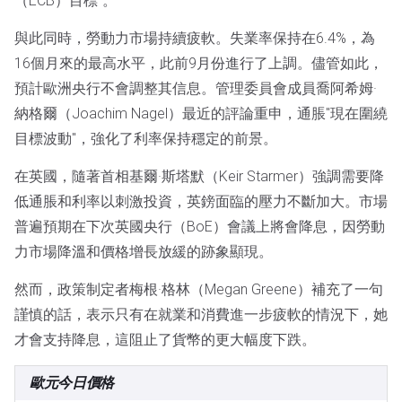
（ECB）目標"。
與此同時，勞動力市場持續疲軟。失業率保持在6.4%，為
16個月來的最高水平，此前9月份進行了上調。儘管如此，
預計歐洲央行不會調整其信息。管理委員會成員喬阿希姆·
納格爾（Joachim Nagel）最近的評論重申，通脹"現在圍繞
目標波動"，強化了利率保持穩定的前景。
在英國，隨著首相基爾·斯塔默（Keir Starmer）強調需要降
低通脹和利率以刺激投資，英鎊面臨的壓力不斷加大。市場
普遍預期在下次英國央行（BoE）會議上將會降息，因勞動
力市場降溫和價格增長放緩的跡象顯現。
然而，政策制定者梅根·格林（Megan Greene）補充了一句
謹慎的話，表示只有在就業和消費進一步疲軟的情況下，她
才會支持降息，這阻止了貨幣的更大幅度下跌。
歐元今日價格