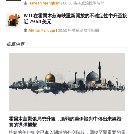
由
Haresh Menghani
|
00:56 格林威治標準時間
WTI 在霍爾木茲海峽重新開放的不確定性中升至接
近 79.50 美元
由
Akhtar Faruqui
|
00:50 格林威治標準時間
推薦內容
霍爾木茲緊張局勢升級，脆弱的美伊談判中傳出未經證
實的導彈襲擊
持續的美伊衝突已進入關鍵的外交階段，圍繞至關重要的霍