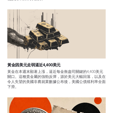
黃金因美元走弱逼近4,400美元
黃金在本週末顯著上漲，逼近每金衡盎司關鍵的4,400美元
關口。這種貴金屬的強勁反彈，源於美元大幅回落，以及在
令人失望的美國非農就業數據公布後，美國公債殖利率全面
下滑。