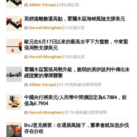
或損害由此資訊及其顯示或使用引起的。錯誤和遺漏除外。本文作者和
由
Akhtar Faruqui
|
28分鐘以前
FXStreet並非註冊投資顧問，本文內容無意提供任何投資建議。
英鎊遠離數週高點，霍爾木茲海峽風險支撐美元
由
Haresh Menghani
|
31分鐘以前
歐元在6月17日以來的最高水平下方盤整，中東緊
張局勢支撐美元
由
Haresh Menghani
|
55分鐘以前
霍爾木茲緊張局勢升級，脆弱的美伊談判中傳出未
經證實的導彈襲擊
由
Akhtar Faruqui
|
01:18 格林威治標準時間
中國央行將美元/人民幣中間價設定為6.7884，前
值為6.7904
由
Haresh Menghani
|
01:16 格林威治標準時間
BoJ意見摘要：在通脹風險下，董事會就加息步伐
存在分歧