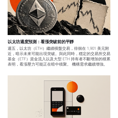
以太坊週度預測：看漲突破前的平靜
週五，以太坊（ETH）繼續橫盤交易，徘徊在 1,901 美元附
近，暗示未來可能出現突破。與此同時，穩定的交易所交易
基金（ETF）資金流入以及大型 ETH 持有者不斷增加的積累
表明，看漲壓力可能正在暗中積聚。 機構需求繼續增強。