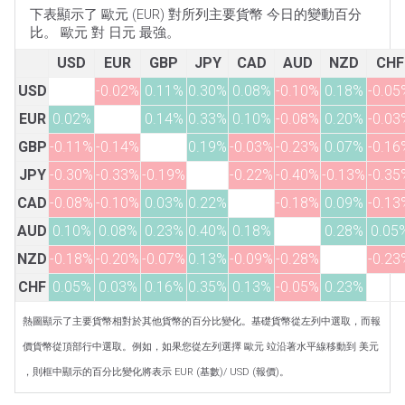
下表顯示了 歐元 (EUR) 對所列主要貨幣 今日的變動百分
比。 歐元 對 日元 最強。
USD
EUR
GBP
JPY
CAD
AUD
NZD
CHF
USD
-0.02%
0.11%
0.30%
0.08%
-0.10%
0.18%
-0.05
EUR
0.02%
0.14%
0.33%
0.10%
-0.08%
0.20%
-0.03
GBP
-0.11%
-0.14%
0.19%
-0.03%
-0.23%
0.07%
-0.16
JPY
-0.30%
-0.33%
-0.19%
-0.22%
-0.40%
-0.13%
-0.35
CAD
-0.08%
-0.10%
0.03%
0.22%
-0.18%
0.09%
-0.13
AUD
0.10%
0.08%
0.23%
0.40%
0.18%
0.28%
0.05
NZD
-0.18%
-0.20%
-0.07%
0.13%
-0.09%
-0.28%
-0.23
CHF
0.05%
0.03%
0.16%
0.35%
0.13%
-0.05%
0.23%
熱圖顯示了主要貨幣相對於其他貨幣的百分比變化。基礎貨幣從左列中選取，而報
價貨幣從頂部行中選取。例如，如果您從左列選擇 歐元 竝沿著水平線移動到 美元
，則框中顯示的百分比變化將表示 EUR (基數)/ USD (報價)。