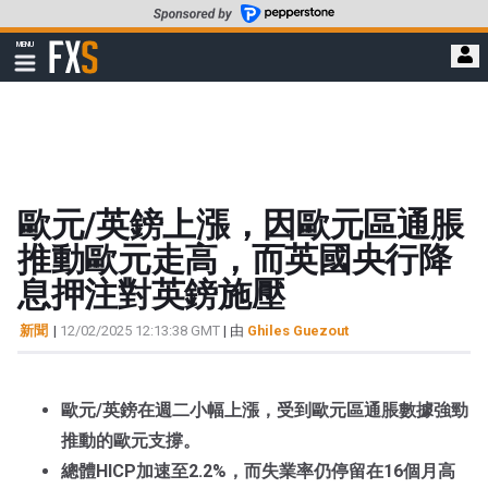
轉
至
FXStreet
MENU
主
顯
示
要
導
內
航
容
歐元/英鎊上漲，因歐元區通脹
推動歐元走高，而英國央行降
息押注對英鎊施壓
新聞
|
12/02/2025 12:13:38 GMT
| 由
Ghiles Guezout
歐元/英鎊在週二小幅上漲，受到歐元區通脹數據強勁
推動的歐元支撐。
總體HICP加速至2.2%，而失業率仍停留在16個月高