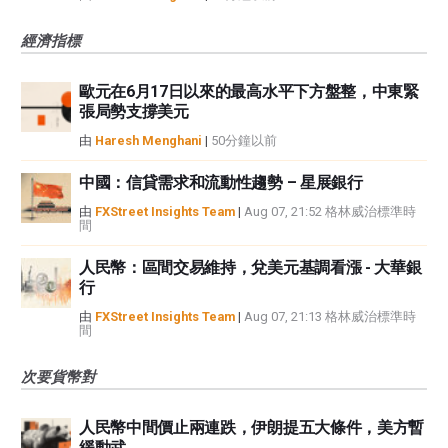
經濟指標
歐元在6月17日以來的最高水平下方盤整，中東緊
張局勢支撐美元
由
Haresh Menghani
|
50分鐘以前
中國：信貸需求和流動性趨勢 – 星展銀行
由
FXStreet Insights Team
|
Aug 07, 21:52 格林威治標準時
間
人民幣：區間交易維持，兌美元基調看漲 - 大華銀
行
由
FXStreet Insights Team
|
Aug 07, 21:13 格林威治標準時
間
次要貨幣對
人民幣中間價止兩連跌，伊朗提五大條件，美方暫
緩動武