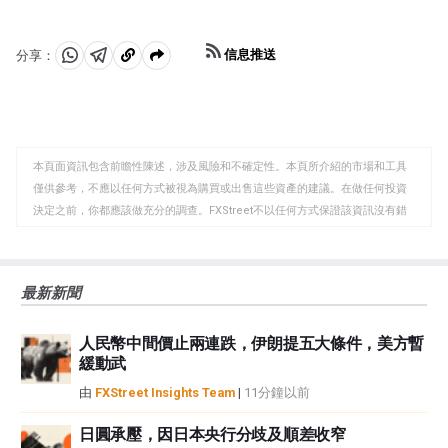
信息推送
分享：
分
分
複
享
享
製
至
至
到
WhatsApp
Telegram
剪
本頁面資訊包含前瞻性陳述，涉及風險和不確定性。本頁所介紹的市場和工具
貼
僅供參考，不應以任何方式被視為購買或出售這些資產的建議。在做任何投資
板
決定之前，你都應該做充分的調查。FXStreet不以任何方式保證該資訊沒有錯
誤、錯誤或重大錯報。它也不保證這些資料是及時的。在公開市場投資涉及很
大的風險，包括損失全部或部分投資，以及精神上的痛苦。所有與投資有關的
風險、損失和成本，包括本金的全部損失，均由您負責。本文僅代表作者個人
最新新聞
觀點，並不代表FXStreet或其廣告商的官方政策或立場。作者不對本頁連結的
資訊負責。
人民幣中間價止兩連跌，伊朗提五大條件，美方暫
如果文章正文中沒有明確提到，在撰寫本文時，作者在本文中提到的任何股票
緩動武
中都沒有頭寸，也沒有與文中提到的任何公司有業務關係。除了FXStreet，作
者沒有收到撰寫這篇文章的報酬。
由
FXStreet Insights Team
|
11分鐘以前
FXStreet和作者不提供個性化的建議。作者對該資訊的準確性、完整性或適用
性不作任何陳述。FXStreet和作者將不承擔任何錯誤，遺漏或任何損失，傷害
日圓承壓，因日本央行分歧及順差收窄