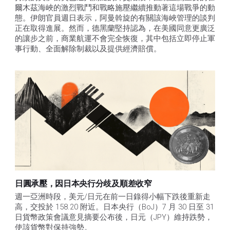
爾木茲海峽的激烈戰鬥和戰略施壓繼續推動著這場戰爭的動
態。伊朗官員週日表示，阿曼斡旋的有關該海峽管理的談判
正在取得進展。然而，德黑蘭堅持認為，在美國同意更廣泛
的讓步之前，商業航運不會完全恢復，其中包括立即停止軍
事行動、全面解除制裁以及提供經濟賠償。 
日圓承壓，因日本央行分歧及順差收窄
週一亞洲時段，美元/日元在前一日錄得小幅下跌後重新走
高，交投於 158.20 附近。日本央行（BoJ）7 月 30 日至 31 
日貨幣政策會議意見摘要公布後，日元（JPY）維持跌勢，
使該貨幣對保持強勢。 