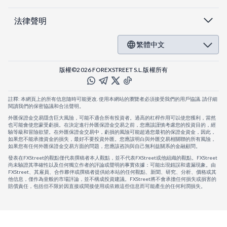
法律聲明
繁體中文
版權©2026 FOREXSTREET S.L.版權所有
註釋: 本網頁上的所有信息隨時可能更改. 使用本網站的瀏覽者必須接受我們的用戶協議. 請仔細
閱讀我們的保密協議和合法聲明。
外匯保證金交易隱含巨大風險，可能不適合所有投資者。過高的杠桿作用可以使您獲利，當然
也可能會使您蒙受虧損。在決定進行外匯保證金交易之前，您應該謹慎考慮您的投資目的，經
驗等級和冒險欲望。在外匯保證金交易中，虧損的風險可能超過您最初的保證金資金，因此，
如果您不能承擔資金的損失，最好不要投資外匯。您應該明白與外匯交易相關聯的所有風險，
如果您有任何外匯保證金交易方面的問題，您應該咨詢與自己無利益關系的金融顧問。
發表在FXStreet的觀點僅代表撰稿者本人觀點，並不代表FXStreet或他組織的觀點。FXStreet
尚未驗證其準確性以及任何獨立作者的評論或聲明的事實依據：可能出現錯誤和遺漏現象。由
FXStreet、其雇員、合作夥伴或撰稿者提供給本站的任何觀點、新聞、研究、分析、價格或其
他信息，僅作為壹般的市場評論，並不構成投資建議。FXStreet將不會承擔任何損失或損害的
賠償責任，包括但不限於因直接或間接使用或依賴這些信息而可能產生的任何利潤損失。