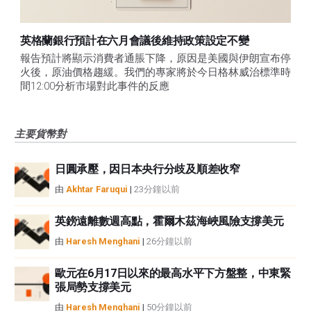
英格蘭銀行預計在六月會議後維持政策設定不變
報告預計將顯示消費者通脹下降，原因是美國與伊朗宣布停
火後，原油價格趨緩。我們的專家將於今日格林威治標準時
間12:00分析市場對此事件的反應
主要貨幣對
日圓承壓，因日本央行分歧及順差收窄
由
Akhtar Faruqui
|
23分鐘以前
英鎊遠離數週高點，霍爾木茲海峽風險支撐美元
由
Haresh Menghani
|
26分鐘以前
歐元在6月17日以來的最高水平下方盤整，中東緊
張局勢支撐美元
由
Haresh Menghani
|
50分鐘以前