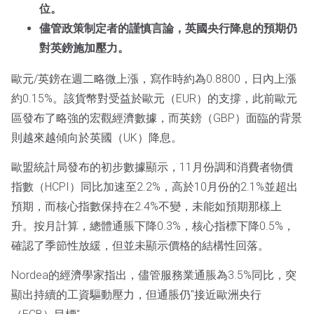
位。
儘管政策制定者的謹慎言論，英國央行降息的預期仍
對英鎊施加壓力。
歐元/英鎊在週二略微上漲，寫作時約為0.8800，日內上漲
約0.15%。該貨幣對受益於歐元（EUR）的支撐，此前歐元
區發布了略強的宏觀經濟數據，而英鎊（GBP）面臨的背景
則越來越傾向於英國（UK）降息。
歐盟統計局發布的初步數據顯示，11月份調和消費者物價
指數（HCPI）同比加速至2.2%，高於10月份的2.1%並超出
預期，而核心指數保持在2.4%不變，未能如預期那樣上
升。按月計算，總體通脹下降0.3%，核心指標下降0.5%，
確認了季節性放緩，但並未顯示價格的結構性回落。
Nordea的經濟學家指出，儘管服務業通脹為3.5%同比，突
顯出持續的工資驅動壓力，但通脹仍"接近歐洲央行