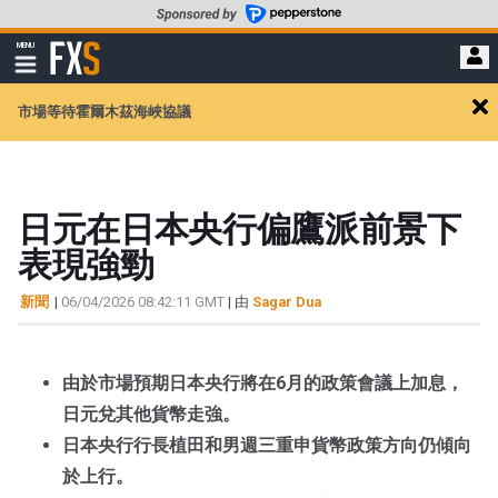
轉
至
FXStreet
MENU
主
顯
示
要
導
內
市場等待霍爾木茲海峽協議
航
Cl
容
ale
日元在日本央行偏鷹派前景下
表現強勁
新聞
|
06/04/2026 08:42:11 GMT
| 由
Sagar Dua
由於市場預期日本央行將在6月的政策會議上加息，
日元兌其他貨幣走強。
日本央行行長植田和男週三重申貨幣政策方向仍傾向
於上行。