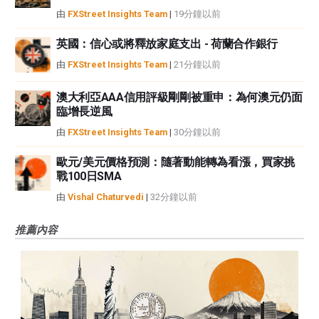
由
FXStreet Insights Team
|
19分鐘以前
英國：信心或將釋放家庭支出 - 荷蘭合作銀行
由
FXStreet Insights Team
|
21分鐘以前
澳大利亞AAA信用評級剛剛被重申：為何澳元仍面
臨增長逆風
由
FXStreet Insights Team
|
30分鐘以前
歐元/美元價格預測：隨著動能轉為看漲，買家挑
戰100日SMA
由
Vishal Chaturvedi
|
32分鐘以前
推薦內容