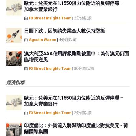
歐元：兌美元在1.1550阻力位附近的反彈停滯 –
加拿大豐業銀行
由
FXStreet Insights Team
|
2分鐘以前
日圓下跌，因初請失業金人數保持堅挺
由
Agustin Wazne
|
4分鐘以前
澳大利亞AAA信用評級剛剛被重申：為何澳元仍面
臨增長逆風
由
FXStreet Insights Team
|
30分鐘以前
經濟指標
歐元：兌美元在1.1550阻力位附近的反彈停滯 –
加拿大豐業銀行
由
FXStreet Insights Team
|
2分鐘以前
印度盧比：外資流入將幫助印度盧比對抗美元 - 荷
蘭國際集團