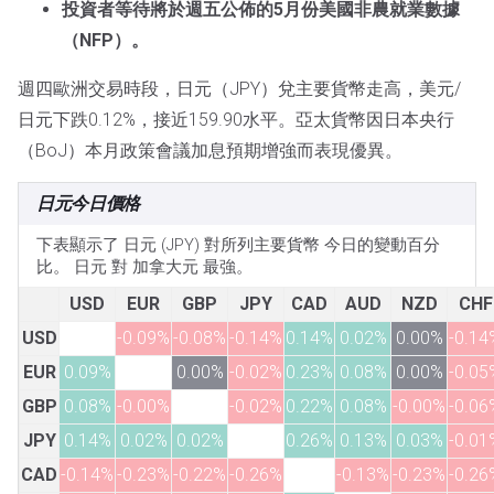
投資者等待將於週五公佈的5月份美國非農就業數據
（NFP）。
週四歐洲交易時段，日元（JPY）兌主要貨幣走高，美元/
日元下跌0.12%，接近159.90水平。亞太貨幣因日本央行
（BoJ）本月政策會議加息預期增強而表現優異。
日元今日價格
下表顯示了 日元 (JPY) 對所列主要貨幣 今日的變動百分
比。 日元 對 加拿大元 最強。
USD
EUR
GBP
JPY
CAD
AUD
NZD
CHF
USD
-0.09%
-0.08%
-0.14%
0.14%
0.02%
0.00%
-0.14
EUR
0.09%
0.00%
-0.02%
0.23%
0.08%
0.00%
-0.05
GBP
0.08%
-0.00%
-0.02%
0.22%
0.08%
-0.00%
-0.06
JPY
0.14%
0.02%
0.02%
0.26%
0.13%
0.03%
-0.01
CAD
-0.14%
-0.23%
-0.22%
-0.26%
-0.13%
-0.23%
-0.26