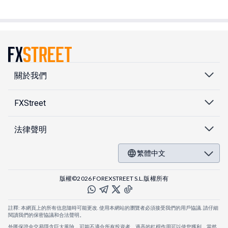
關於我們
FXStreet
法律聲明
繁體中文
版權©2026 FOREXSTREET S.L.版權所有
註釋: 本網頁上的所有信息隨時可能更改. 使用本網站的瀏覽者必須接受我們的用戶協議. 請仔細
閱讀我們的保密協議和合法聲明。
外匯保證金交易隱含巨大風險，可能不適合所有投資者。過高的杠桿作用可以使您獲利，當然