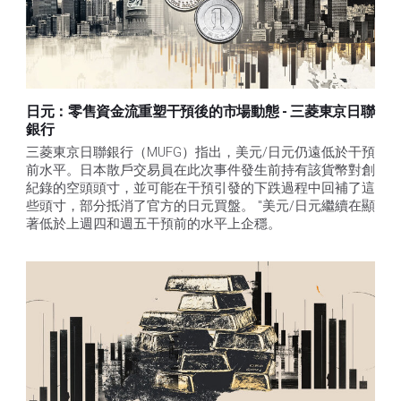
日元：零售資金流重塑干預後的市場動態 - 三菱東京日聯
銀行
三菱東京日聯銀行（MUFG）指出，美元/日元仍遠低於干預
前水平。日本散戶交易員在此次事件發生前持有該貨幣對創
紀錄的空頭頭寸，並可能在干預引發的下跌過程中回補了這
些頭寸，部分抵消了官方的日元買盤。 "美元/日元繼續在顯
著低於上週四和週五干預前的水平上企穩。