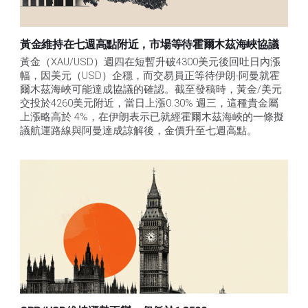
黃金維持在七週高點附近，市場等待霍爾木茲海峽協議
黃金（XAU/USD）週四在短暫升破4300美元後回吐日內漲
幅，因美元（USD）企穩，而交易員正等待伊朗-阿曼就霍
爾木茲海峽可能達成協議的確認。截至發稿時，黃金/美元
交投於4260美元附近，當日上漲0.30% 週三，這種貴金屬
上漲略高於 4%，在伊朗表示已就經霍爾木茲海峽的一條擬
議航運路線與阿曼達成諒解後，金價升至七週高點。