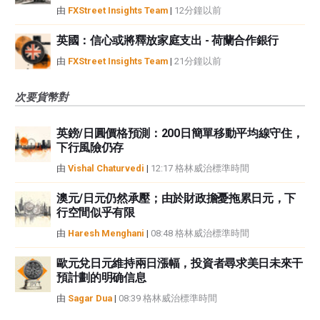
由
FXStreet Insights Team
|
12分鐘以前
英國：信心或將釋放家庭支出 - 荷蘭合作銀行
由
FXStreet Insights Team
|
21分鐘以前
次要貨幣對
英鎊/日圓價格預測：200日簡單移動平均線守住，
下行風險仍存
由
Vishal Chaturvedi
|
12:17 格林威治標準時間
澳元/日元仍然承壓；由於財政擔憂拖累日元，下
行空間似乎有限
由
Haresh Menghani
|
08:48 格林威治標準時間
歐元兌日元維持兩日漲幅，投資者尋求美日未來干
預計劃的明确信息
由
Sagar Dua
|
08:39 格林威治標準時間