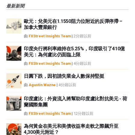
風險、損失和成本，包括本金的全部損失，均由您負責。本文僅代表作者個人
最新新聞
觀點，並不代表FXStreet或其廣告商的官方政策或立場。作者不對本頁連結的
資訊負責。
歐元：兌美元在1.1550阻力位附近的反彈停滯 –
如果文章正文中沒有明確提到，在撰寫本文時，作者在本文中提到的任何股票
加拿大豐業銀行
中都沒有頭寸，也沒有與文中提到的任何公司有業務關係。除了FXStreet，作
者沒有收到撰寫這篇文章的報酬。
由
FXStreet Insights Team
|
2分鐘以前
FXStreet和作者不提供個性化的建議。作者對該資訊的準確性、完整性或適用
性不作任何陳述。FXStreet和作者將不承擔任何錯誤，遺漏或任何損失，傷害
印度央行將利率維持在5.25%，印度吸引了410億
美元：為何盧比仍面臨上限
或損害由此資訊及其顯示或使用引起的。錯誤和遺漏除外。本文作者和
FXStreet並非註冊投資顧問，本文內容無意提供任何投資建議。
由
FXStreet Insights Team
|
4分鐘以前
日圓下跌，因初請失業金人數保持堅挺
由
Agustin Wazne
|
4分鐘以前
印度盧比：外資流入將幫助印度盧比對抗美元 - 荷
蘭國際集團
由
FXStreet Insights Team
|
12分鐘以前
為何黃金在美元和美債收益率走軟之際飆升至
4,300美元附近？