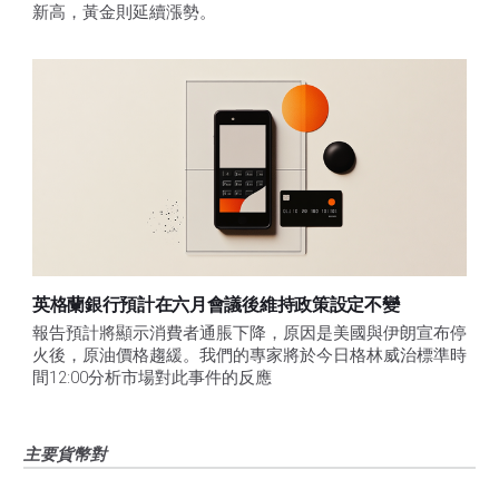
新高，黃金則延續漲勢。
英格蘭銀行預計在六月會議後維持政策設定不變
報告預計將顯示消費者通脹下降，原因是美國與伊朗宣布停
火後，原油價格趨緩。我們的專家將於今日格林威治標準時
間12:00分析市場對此事件的反應
主要貨幣對