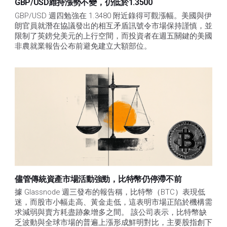
GBP/USD維持漲勢不變，仍低於1.3500
GBP/USD 週四勉強在 1.3480 附近錄得可觀漲幅。美國與伊
朗官員就潛在協議發出的相互矛盾訊號令市場保持謹慎，並
限制了英鎊兌美元的上行空間，而投資者在週五關鍵的美國
非農就業報告公布前避免建立大額部位。
儘管傳統資產市場活動強勁，比特幣仍停滯不前
據 Glassnode 週三發布的報告稱，比特幣（BTC）表現低
迷，而股市小幅走高、黃金走低，這表明市場正陷於機構需
求減弱與賣方耗盡跡象增多之間。 該公司表示，比特幣缺
乏波動與全球市場的普遍上漲形成鮮明對比，主要股指創下