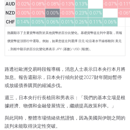
AUD
-0.02%
-0.08%
-0.08%
-0.13%
0.13%
-0.07%
-0.11
NZD
-0.00%
-0.00%
0.00%
-0.03%
0.23%
0.07%
-0.06
CHF
0.14%
0.05%
0.06%
0.01%
0.26%
0.11%
0.06%
熱圖顯示了主要貨幣相對於其他貨幣的百分比變化。基礎貨幣從左列中選取，而報
價貨幣從頂部行中選取。例如，如果您從左列選擇 日元 竝沿著水平線移動到 美元
，則框中顯示的百分比變化將表示 JPY (基數)/ USD (報價)。
路透社歐洲交易時段報導稱，消息人士表示日本央行本月將
加息。報告還顯示，日本央行傾向於從2027財年開始暫停
或放緩債券購買的縮減步伐。
週三，日本央行行長植田和男表示：「我們的基本立場是根
據經濟、物價和金融發展情況，繼續提高政策利率。」
與此同時，整體市場情緒依然謹慎，因為美國與伊朗之間的
談判未能取得決定性突破。