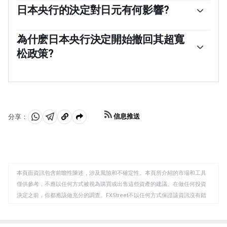
政策，以在低通脹環境下刺激經濟和推高通脹。央行的政
日本央行的決定對日元有何影響?
策是基於量化和定性寬松政策(QQE)，即印刷鈔票購買政
日本央行的大規模刺激措施導致日元對其他主要貨幣貶
府或公司債券等資產，以提供流動性。2016年，央行加大
值。這一過程在2022年和2023年加劇，原因是日本央行與
為什麽日本央行決定開始撤回其超寬
了策略力度，進一步放松政策，先是引入負利率，然後直
其他主要央行之間的政策分歧越來越大，後者選擇大幅加
接控製10年期政府債券的收益率。2024年3月，日本央行
松政策?
息以對抗數十年來的高通脹水平。日本央行的政策導致日
提高了利率，實際上退出了超寬松的貨幣政策立場。
元與其他貨幣的匯率差距擴大，從而拉低了日元的價值。
日元貶值和全球能源價格飆升導致日本通貨膨脹率上升，
這一趨勢在2024年部分逆轉，當時日本央行決定放棄超寬
超過了日本央行2%的目標。該國工資上漲的前景——助長
松的政策立場。
通脹的一個關鍵因素——也促成了這一舉措。
信息推送
分享：
分
分
複
享
享
製
至
至
到
WhatsApp
Telegram
剪
本頁面資訊包含前瞻性陳述，涉及風險和不確定性。本頁所介紹的市場和工具
貼
僅供參考，不應以任何方式被視為購買或出售這些資產的建議。在做任何投資
板
決定之前，你都應該做充分的調查。FXStreet不以任何方式保證該資訊沒有錯
誤、錯誤或重大錯報。它也不保證這些資料是及時的。在公開市場投資涉及很
大的風險，包括損失全部或部分投資，以及精神上的痛苦。所有與投資有關的