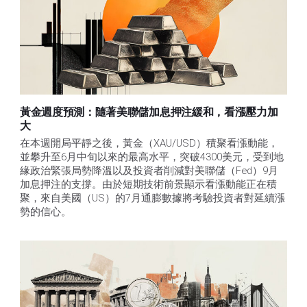
黃金週度預測：隨著美聯儲加息押注緩和，看漲壓力加
大
在本週開局平靜之後，黃金（XAU/USD）積聚看漲動能，
並攀升至6月中旬以來的最高水平，突破4300美元，受到地
緣政治緊張局勢降溫以及投資者削減對美聯儲（Fed）9月
加息押注的支撐。由於短期技術前景顯示看漲動能正在積
聚，來自美國（US）的7月通膨數據將考驗投資者對延續漲
勢的信心。 