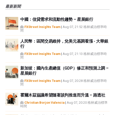
風險、損失和成本，包括本金的全部損失，均由您負責。本文僅代表作者個人
最新新聞
觀點，並不代表FXStreet或其廣告商的官方政策或立場。作者不對本頁連結的
資訊負責。
中國：信貸需求和流動性趨勢 – 星展銀行
如果文章正文中沒有明確提到，在撰寫本文時，作者在本文中提到的任何股票
中都沒有頭寸，也沒有與文中提到的任何公司有業務關係。除了FXStreet，作
由
FXStreet Insights Team
|
Aug 07, 21:52 格林威治標準時
間
者沒有收到撰寫這篇文章的報酬。
FXStreet和作者不提供個性化的建議。作者對該資訊的準確性、完整性或適用
人民幣：區間交易維持，兌美元基調看漲 - 大華銀
性不作任何陳述。FXStreet和作者將不承擔任何錯誤，遺漏或任何損失，傷害
行
或損害由此資訊及其顯示或使用引起的。錯誤和遺漏除外。本文作者和
FXStreet並非註冊投資顧問，本文內容無意提供任何投資建議。
由
FXStreet Insights Team
|
Aug 07, 21:13 格林威治標準時
間
新加坡：國內生產總值（GDP）修正和預測上調 –
星展銀行
由
FXStreet Insights Team
|
Aug 07, 20:28 格林威治標準時
間
霍爾木茲協議希望隨著談判推進而升溫 – 路透社
由
Christian Borjon Valencia
|
Aug 07, 20:20 格林威治標準
時間