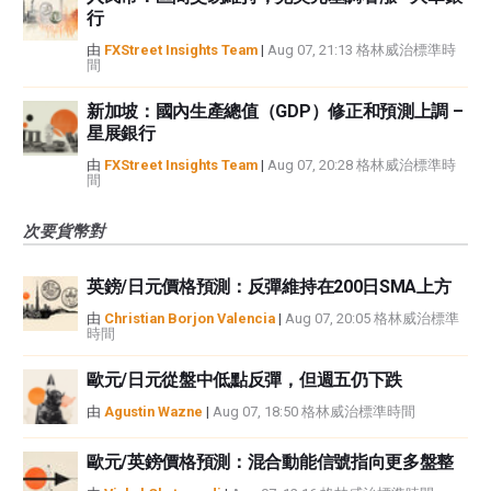
行
由
FXStreet Insights Team
|
Aug 07, 21:13 格林威治標準時
間
新加坡：國內生產總值（GDP）修正和預測上調 –
星展銀行
由
FXStreet Insights Team
|
Aug 07, 20:28 格林威治標準時
間
次要貨幣對
英鎊/日元價格預測：反彈維持在200日SMA上方
由
Christian Borjon Valencia
|
Aug 07, 20:05 格林威治標準
時間
歐元/日元從盤中低點反彈，但週五仍下跌
由
Agustin Wazne
|
Aug 07, 18:50 格林威治標準時間
歐元/英鎊價格預測：混合動能信號指向更多盤整