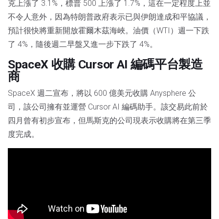
克上漲了 3.1%，標普 500 上漲了 1.7%，這在一定程度上並
不令人意外，因為特朗普政府表示已與伊朗達成和平協議，
預計很快將重新開放霍爾木茲海峽。油價（WTI）週一下跌
了 4%，隨後週二早盤又進一步下跌了 4%。
SpaceX 收購 Cursor AI 編碼平台製造
商
SpaceX 週二宣布，將以 600 億美元收購 Anysphere 公
司，該公司擁有並運營 Cursor AI 編碼助手。該交易此前於
四月曾有初步宣布，但馬斯克的公司現表示收購將在第三季
度完成。