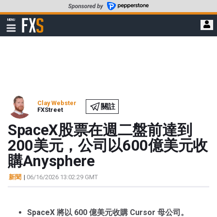
轉
至
FXStreet
MENU
主
顯
示
要
導
內
航
容
Clay Webster
關註
FXStreet
SpaceX股票在週二盤前達到
200美元，公司以600億美元收
購Anysphere
新聞
|
06/16/2026 13:02:29 GMT
SpaceX 將以 600 億美元收購 Cursor 母公司。