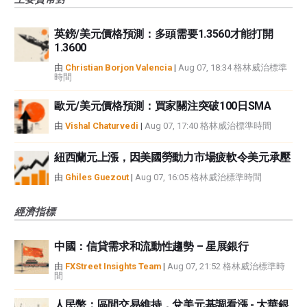
英鎊/美元價格預測：多頭需要1.3560才能打開
1.3600
由
Christian Borjon Valencia
|
Aug 07, 18:34 格林威治標準
時間
歐元/美元價格預測：買家關注突破100日SMA
由
Vishal Chaturvedi
|
Aug 07, 17:40 格林威治標準時間
紐西蘭元上漲，因美國勞動力市場疲軟令美元承壓
由
Ghiles Guezout
|
Aug 07, 16:05 格林威治標準時間
經濟指標
中國：信貸需求和流動性趨勢 – 星展銀行
由
FXStreet Insights Team
|
Aug 07, 21:52 格林威治標準時
間
人民幣：區間交易維持，兌美元基調看漲 - 大華銀