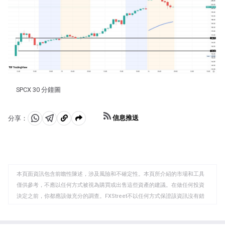
SPCX 30 分鐘圖
信息推送
分享：
分
分
複
享
享
製
至
至
到
WhatsApp
Telegram
剪
本頁面資訊包含前瞻性陳述，涉及風險和不確定性。本頁所介紹的市場和工具
貼
僅供參考，不應以任何方式被視為購買或出售這些資產的建議。在做任何投資
板
決定之前，你都應該做充分的調查。FXStreet不以任何方式保證該資訊沒有錯
誤、錯誤或重大錯報。它也不保證這些資料是及時的。在公開市場投資涉及很
大的風險，包括損失全部或部分投資，以及精神上的痛苦。所有與投資有關的