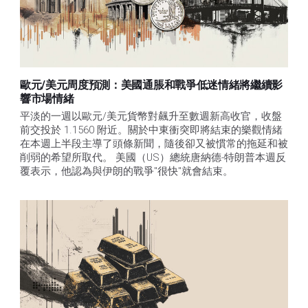
歐元/美元周度預測：美國通脹和戰爭低迷情緒將繼續影
響市場情緒
平淡的一週以歐元/美元貨幣對飆升至數週新高收官，收盤
前交投於 1.1560 附近。關於中東衝突即將結束的樂觀情緒
在本週上半段主導了頭條新聞，隨後卻又被慣常的拖延和被
削弱的希望所取代。 美國（US）總統唐納德-特朗普本週反
覆表示，他認為與伊朗的戰爭"很快"就會結束。