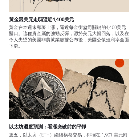
黃金因美元走弱逼近4,400美元
黃金在本週末顯著上漲，逼近每金衡盎司關鍵的4,400美元
關口。這種貴金屬的強勁反彈，源於美元大幅回落，以及在
令人失望的美國非農就業數據公布後，美國公債殖利率全面
下滑。
以太坊週度預測：看漲突破前的平靜
週五，以太坊（ETH）繼續橫盤交易，徘徊在 1,901 美元附