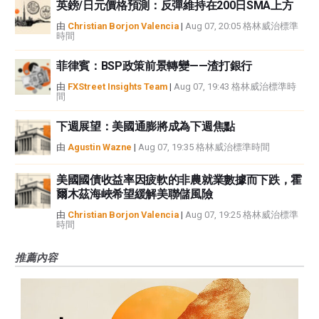
英鎊/日元價格預測：反彈維持在200日SMA上方
由
Christian Borjon Valencia
|
Aug 07, 20:05 格林威治標準
時間
菲律賓：BSP政策前景轉變——渣打銀行
由
FXStreet Insights Team
|
Aug 07, 19:43 格林威治標準時
間
下週展望：美國通膨將成為下週焦點
由
Agustin Wazne
|
Aug 07, 19:35 格林威治標準時間
美國國債收益率因疲軟的非農就業數據而下跌，霍
爾木茲海峽希望緩解美聯儲風險
由
Christian Borjon Valencia
|
Aug 07, 19:25 格林威治標準
時間
推薦內容