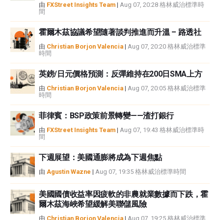
由
FXStreet Insights Team
|
Aug 07, 20:28 格林威治標準時
間
霍爾木茲協議希望隨著談判推進而升溫 – 路透社
由
Christian Borjon Valencia
|
Aug 07, 20:20 格林威治標準
時間
英鎊/日元價格預測：反彈維持在200日SMA上方
由
Christian Borjon Valencia
|
Aug 07, 20:05 格林威治標準
時間
菲律賓：BSP政策前景轉變——渣打銀行
由
FXStreet Insights Team
|
Aug 07, 19:43 格林威治標準時
間
下週展望：美國通膨將成為下週焦點
由
Agustin Wazne
|
Aug 07, 19:35 格林威治標準時間
美國國債收益率因疲軟的非農就業數據而下跌，霍
爾木茲海峽希望緩解美聯儲風險
由
Christian Borjon Valencia
|
Aug 07, 19:25 格林威治標準