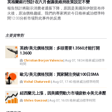
英格蘭銀行預計在六月會議後維持政策設定不變
報告預計將顯示消費者通脹下降，原因是美國與伊朗宣布停
火後，原油價格趨緩。我們的專家將於今日格林威治標準時
間12:00分析市場對此事件的反應
主要貨幣對
英鎊/美元價格預測：多頭需要1.3560才能打開
1.3600
由
Christian Borjon Valencia
|
Aug 07, 18:34 格林威治標準
時間
歐元/美元價格預測：買家關注突破100日SMA
由
Vishal Chaturvedi
|
Aug 07, 17:40 格林威治標準時間
紐西蘭元上漲，因美國勞動力市場疲軟令美元承壓
由
Ghiles Guezout
|
Aug 07, 16:05 格林威治標準時間