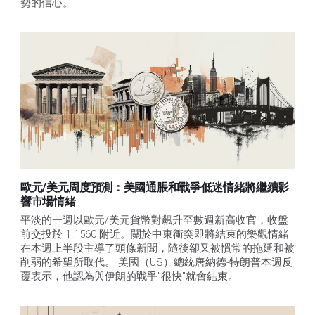
勢的信心。 
歐元/美元周度預測：美國通脹和戰爭低迷情緒將繼續影
響市場情緒
平淡的一週以歐元/美元貨幣對飆升至數週新高收官，收盤
前交投於 1.1560 附近。關於中東衝突即將結束的樂觀情緒
在本週上半段主導了頭條新聞，隨後卻又被慣常的拖延和被
削弱的希望所取代。 美國（US）總統唐納德-特朗普本週反
覆表示，他認為與伊朗的戰爭"很快"就會結束。