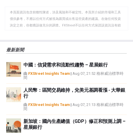
WhatsApp
Telegram
剪
本頁面資訊包含前瞻性陳述，涉及風險和不確定性。本頁所介紹的市場和工具
貼
僅供參考，不應以任何方式被視為購買或出售這些資產的建議。在做任何投資
板
決定之前，你都應該做充分的調查。FXStreet不以任何方式保證該資訊沒有錯
誤、錯誤或重大錯報。它也不保證這些資料是及時的。在公開市場投資涉及很
大的風險，包括損失全部或部分投資，以及精神上的痛苦。所有與投資有關的
風險、損失和成本，包括本金的全部損失，均由您負責。本文僅代表作者個人
最新新聞
觀點，並不代表FXStreet或其廣告商的官方政策或立場。作者不對本頁連結的
資訊負責。
中國：信貸需求和流動性趨勢 – 星展銀行
如果文章正文中沒有明確提到，在撰寫本文時，作者在本文中提到的任何股票
中都沒有頭寸，也沒有與文中提到的任何公司有業務關係。除了FXStreet，作
由
FXStreet Insights Team
|
Aug 07, 21:52 格林威治標準時
間
者沒有收到撰寫這篇文章的報酬。
FXStreet和作者不提供個性化的建議。作者對該資訊的準確性、完整性或適用
人民幣：區間交易維持，兌美元基調看漲 - 大華銀
性不作任何陳述。FXStreet和作者將不承擔任何錯誤，遺漏或任何損失，傷害
行
或損害由此資訊及其顯示或使用引起的。錯誤和遺漏除外。本文作者和
FXStreet並非註冊投資顧問，本文內容無意提供任何投資建議。
由
FXStreet Insights Team
|
Aug 07, 21:13 格林威治標準時
間
新加坡：國內生產總值（GDP）修正和預測上調 –
星展銀行