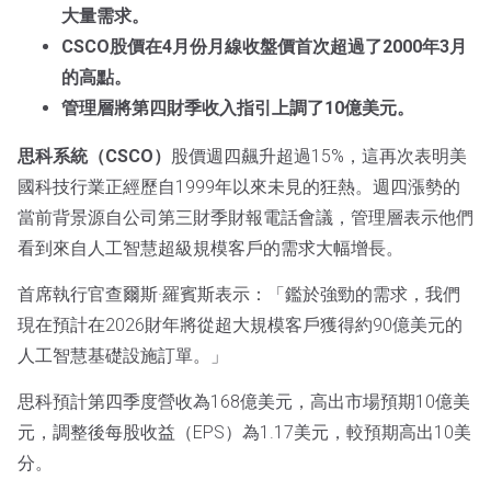
大量需求。
CSCO股價在4月份月線收盤價首次超過了2000年3月
的高點。
管理層將第四財季收入指引上調了10億美元。
思科系統（CSCO）
股價週四飆升超過15%，這再次表明美
國科技行業正經歷自1999年以來未見的狂熱。週四漲勢的
當前背景源自公司第三財季財報電話會議，管理層表示他們
看到來自人工智慧超級規模客戶的需求大幅增長。
首席執行官查爾斯·羅賓斯表示：「鑑於強勁的需求，我們
現在預計在2026財年將從超大規模客戶獲得約90億美元的
人工智慧基礎設施訂單。」
思科預計第四季度營收為168億美元，高出市場預期10億美
元，調整後每股收益（EPS）為1.17美元，較預期高出10美
分。