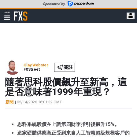
轉
至
FXStreet
MENU
主
顯
示
要
導
內
航
容
Clay Webster
關註
FXStreet
隨著思科股價飆升至新高，這
是否意味著1999年重現？
新聞
|
05/14/2026 16:01:32 GMT
思科系統股價在上調第四財季指引後飆升15%。
這家硬體供應商正受到來自人工智慧超級規模客戶的