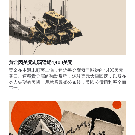
黃金因美元走弱逼近4,400美元
黃金在本週末顯著上漲，逼近每金衡盎司關鍵的4,400美元
關口。這種貴金屬的強勁反彈，源於美元大幅回落，以及在
令人失望的美國非農就業數據公布後，美國公債殖利率全面
下滑。