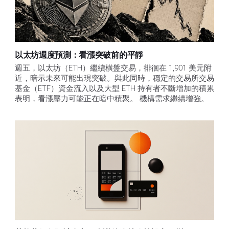
以太坊週度預測：看漲突破前的平靜
週五，以太坊（ETH）繼續橫盤交易，徘徊在 1,901 美元附
近，暗示未來可能出現突破。與此同時，穩定的交易所交易
基金（ETF）資金流入以及大型 ETH 持有者不斷增加的積累
表明，看漲壓力可能正在暗中積聚。 機構需求繼續增強。