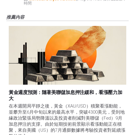
時間
推薦內容
黃金週度預測：隨著美聯儲加息押注緩和，看漲壓力加
大
在本週開局平靜之後，黃金（XAU/USD）積聚看漲動能，
並攀升至6月中旬以來的最高水平，突破4300美元，受到地
緣政治緊張局勢降溫以及投資者削減對美聯儲（Fed）9月
加息押注的支撐。由於短期技術前景顯示看漲動能正在積
聚，來自美國（US）的7月通膨數據將考驗投資者對延續漲