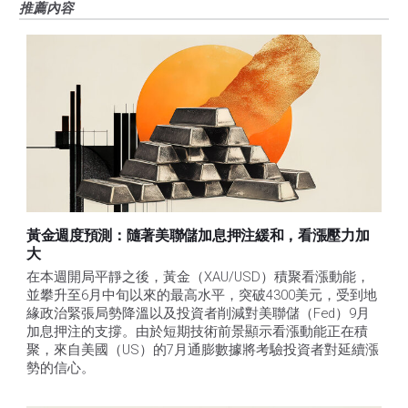
推薦內容
黃金週度預測：隨著美聯儲加息押注緩和，看漲壓力加
大
在本週開局平靜之後，黃金（XAU/USD）積聚看漲動能，
並攀升至6月中旬以來的最高水平，突破4300美元，受到地
緣政治緊張局勢降溫以及投資者削減對美聯儲（Fed）9月
加息押注的支撐。由於短期技術前景顯示看漲動能正在積
聚，來自美國（US）的7月通膨數據將考驗投資者對延續漲
勢的信心。 