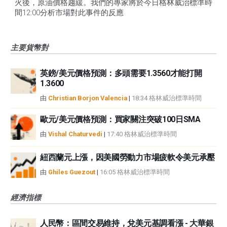
火後，原油價格趨緩。我們的專家將於今日格林威治標準時
間12:00分析市場對此事件的反應
主要貨幣對
英鎊/美元價格預測：多頭需要1.3560才能打開
1.3600
由
Christian Borjon Valencia
|
18:34 格林威治標準時間
歐元/美元價格預測：買家關注突破100日SMA
由
Vishal Chaturvedi
|
17:40 格林威治標準時間
紐西蘭元上漲，因美國勞動力市場疲軟令美元承壓
由
Ghiles Guezout
|
16:05 格林威治標準時間
經濟指標
人民幣：區間交易維持，兌美元基調看漲 - 大華銀