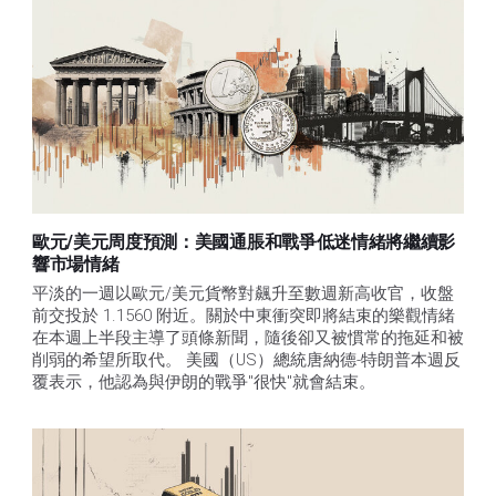
歐元/美元周度預測：美國通脹和戰爭低迷情緒將繼續影
響市場情緒
平淡的一週以歐元/美元貨幣對飆升至數週新高收官，收盤
前交投於 1.1560 附近。關於中東衝突即將結束的樂觀情緒
在本週上半段主導了頭條新聞，隨後卻又被慣常的拖延和被
削弱的希望所取代。 美國（US）總統唐納德-特朗普本週反
覆表示，他認為與伊朗的戰爭"很快"就會結束。