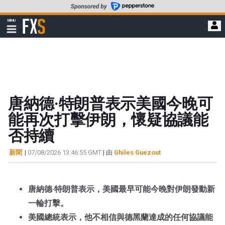
轉
至
FXStreet
MENU
主
顯
示
要
導
內
航
容
唐納德·特朗普表示美國今晚可
能再次打擊伊朗，懷疑協議能
否持續
新聞
|
07/08/2026 13:46:55 GMT
| 由
Ghiles Guezout
唐納德·特朗普表示，美國最早可能今晚對伊朗發動新
一輪打擊。
美國總統表示，他不相信與德黑蘭達成的任何協議能