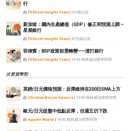
行
由
FXStreet Insights Team
|
2分鐘以前
新加坡：國內生產總值（GDP）修正和預測上調 –
星展銀行
由
FXStreet Insights Team
|
47分鐘以前
菲律賓：BSP政策前景轉變——渣打銀行
由
FXStreet Insights Team
|
19:43 格林威治標準時間
次要貨幣對
英鎊/日元價格預測：反彈維持在200日SMA上方
由
Christian Borjon Valencia
|
20:05 格林威治標準時間
歐元/日元從盤中低點反彈，但週五仍下跌
由
Agustin Wazne
|
18:50 格林威治標準時間