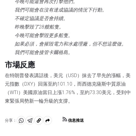
今晚可能還會再次打擊他們。
我們可能會在沒有達成協議的情況下行動。
不確定協議是否會持續。
昨晚擊毀了28艘船隻。
今晚可能會擊毀更多船隻。
如果必須，會摧毀電力和水處理廠，但不想這麼做。
我們可能會接管卡爾格島。
市場反應
在特朗普發表講話後，美元（USD）抹去了早先的漲幅，美
元指數（DXY）回落至約101.10，而西德克薩斯中質原油
（WTI）美國原油當日上漲1.76%，至約73.30美元，受到中
東緊張局勢新一輪升級的支撐。
信息推送
分享：
分
分
複
享
享
製