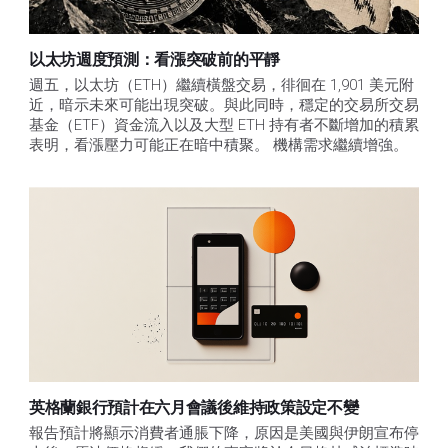
以太坊週度預測：看漲突破前的平靜
週五，以太坊（ETH）繼續橫盤交易，徘徊在 1,901 美元附
近，暗示未來可能出現突破。與此同時，穩定的交易所交易
基金（ETF）資金流入以及大型 ETH 持有者不斷增加的積累
表明，看漲壓力可能正在暗中積聚。 機構需求繼續增強。
英格蘭銀行預計在六月會議後維持政策設定不變
報告預計將顯示消費者通脹下降，原因是美國與伊朗宣布停