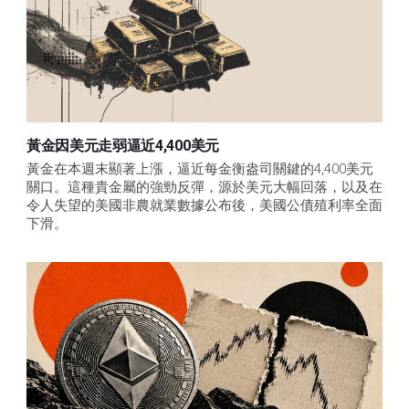
黃金因美元走弱逼近4,400美元
黃金在本週末顯著上漲，逼近每金衡盎司關鍵的4,400美元
關口。這種貴金屬的強勁反彈，源於美元大幅回落，以及在
令人失望的美國非農就業數據公布後，美國公債殖利率全面
下滑。