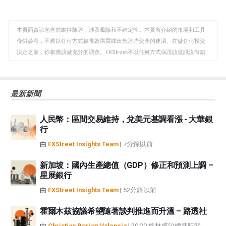
至
至
到
WhatsApp
Telegram
剪
本頁面資訊包含前瞻性陳述，涉及風險和不確定性。本頁所介紹的市場和工具
貼
僅供參考，不應以任何方式被視為購買或出售這些資產的建議。在做任何投資
板
決定之前，你都應該做充分的調查。FXStreet不以任何方式保證該資訊沒有錯
誤、錯誤或重大錯報。它也不保證這些資料是及時的。在公開市場投資涉及很
大的風險，包括損失全部或部分投資，以及精神上的痛苦。所有與投資有關的
風險、損失和成本，包括本金的全部損失，均由您負責。本文僅代表作者個人
最新新聞
觀點，並不代表FXStreet或其廣告商的官方政策或立場。作者不對本頁連結的
資訊負責。
人民幣：區間交易維持，兌美元基調看漲 - 大華銀
如果文章正文中沒有明確提到，在撰寫本文時，作者在本文中提到的任何股票
行
中都沒有頭寸，也沒有與文中提到的任何公司有業務關係。除了FXStreet，作
者沒有收到撰寫這篇文章的報酬。
由
FXStreet Insights Team
|
7分鐘以前
FXStreet和作者不提供個性化的建議。作者對該資訊的準確性、完整性或適用
性不作任何陳述。FXStreet和作者將不承擔任何錯誤，遺漏或任何損失，傷害
新加坡：國內生產總值（GDP）修正和預測上調 –
星展銀行
或損害由此資訊及其顯示或使用引起的。錯誤和遺漏除外。本文作者和
FXStreet並非註冊投資顧問，本文內容無意提供任何投資建議。
由
FXStreet Insights Team
|
52分鐘以前
霍爾木茲協議希望隨著談判推進而升溫 – 路透社
由
Christian Borjon Valencia
|
20:20 格林威治標準時間