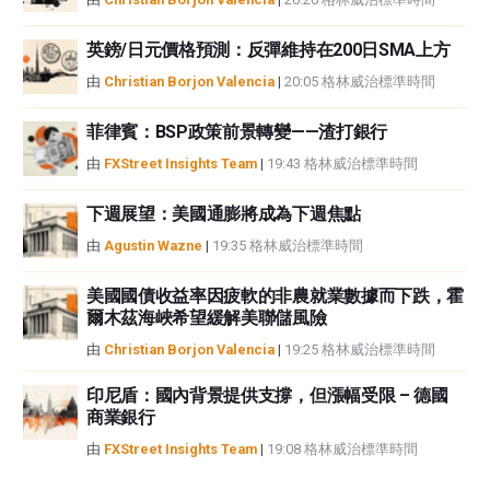
英鎊/日元價格預測：反彈維持在200日SMA上方
由
Christian Borjon Valencia
|
20:05 格林威治標準時間
菲律賓：BSP政策前景轉變——渣打銀行
由
FXStreet Insights Team
|
19:43 格林威治標準時間
下週展望：美國通膨將成為下週焦點
由
Agustin Wazne
|
19:35 格林威治標準時間
美國國債收益率因疲軟的非農就業數據而下跌，霍
爾木茲海峽希望緩解美聯儲風險
由
Christian Borjon Valencia
|
19:25 格林威治標準時間
印尼盾：國內背景提供支撐，但漲幅受限 – 德國
商業銀行
由
FXStreet Insights Team
|
19:08 格林威治標準時間