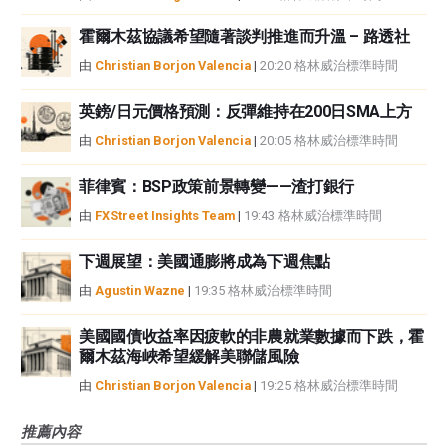
霍爾木茲協議希望隨著談判推進而升溫 – 路透社
由
Christian Borjon Valencia
|
20:20 格林威治標準時間
英鎊/日元價格預測：反彈維持在200日SMA上方
由
Christian Borjon Valencia
|
20:05 格林威治標準時間
菲律賓：BSP政策前景轉變——渣打銀行
由
FXStreet Insights Team
|
19:43 格林威治標準時間
下週展望：美國通膨將成為下週焦點
由
Agustin Wazne
|
19:35 格林威治標準時間
美國國債收益率因疲軟的非農就業數據而下跌，霍
爾木茲海峽希望緩解美聯儲風險
由
Christian Borjon Valencia
|
19:25 格林威治標準時間
推薦內容