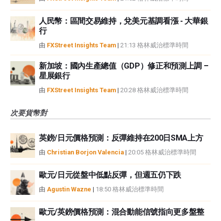
人民幣：區間交易維持，兌美元基調看漲 - 大華銀
行
由
FXStreet Insights Team
|
21:13 格林威治標準時間
新加坡：國內生產總值（GDP）修正和預測上調 –
星展銀行
由
FXStreet Insights Team
|
20:28 格林威治標準時間
次要貨幣對
英鎊/日元價格預測：反彈維持在200日SMA上方
由
Christian Borjon Valencia
|
20:05 格林威治標準時間
歐元/日元從盤中低點反彈，但週五仍下跌
由
Agustin Wazne
|
18:50 格林威治標準時間
歐元/英鎊價格預測：混合動能信號指向更多盤整