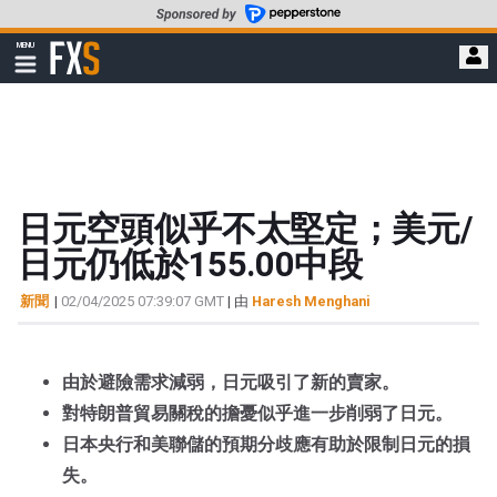
轉
至
FXStreet
MENU
主
顯
示
要
導
內
航
容
日元空頭似乎不太堅定；美元/
日元仍低於155.00中段
新聞
|
02/04/2025 07:39:07 GMT
| 由
Haresh Menghani
由於避險需求減弱，日元吸引了新的賣家。
對特朗普貿易關稅的擔憂似乎進一步削弱了日元。
日本央行和美聯儲的預期分歧應有助於限制日元的損
失。