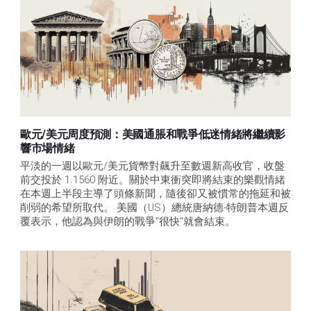
歐元/美元周度預測：美國通脹和戰爭低迷情緒將繼續影
響市場情緒
平淡的一週以歐元/美元貨幣對飆升至數週新高收官，收盤
前交投於 1.1560 附近。關於中東衝突即將結束的樂觀情緒
在本週上半段主導了頭條新聞，隨後卻又被慣常的拖延和被
削弱的希望所取代。 美國（US）總統唐納德-特朗普本週反
覆表示，他認為與伊朗的戰爭"很快"就會結束。