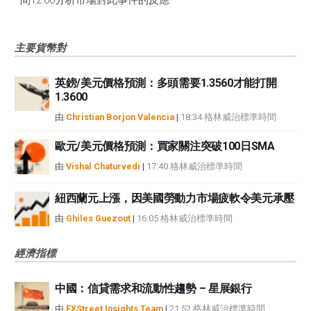
間12:00分析市場對此事件的反應
主要貨幣對
英鎊/美元價格預測：多頭需要1.3560才能打開
1.3600
由
Christian Borjon Valencia
|
18:34 格林威治標準時間
歐元/美元價格預測：買家關注突破100日SMA
由
Vishal Chaturvedi
|
17:40 格林威治標準時間
紐西蘭元上漲，因美國勞動力市場疲軟令美元承壓
由
Ghiles Guezout
|
16:05 格林威治標準時間
經濟指標
中國：信貸需求和流動性趨勢 – 星展銀行
由
FXStreet Insights Team
|
21:52 格林威治標準時間