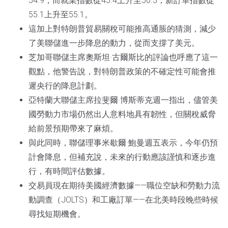
54.9，而就業指數從45.4上升至50.3，新訂單指數從
55.1上升至55.1。
這加上對特朗普貿易關稅可能推高通脹的猜測，減少
了美聯儲進一步降息的動力，從而支撐了美元。
芝加哥聯儲主席奧斯坦·古爾斯比的評論也呼應了這一
觀點，他警告說，對特朗普政策的不確定性可能會推
遲央行的降息計劃。
亞特蘭大聯儲主席拉斐爾·博斯蒂克週一指出，儘管美
國勞動力市場仍然出人意料地具有韌性，但關稅威脅
給前景預期帶來了麻煩。
與此同時，聯儲理事米歇爾·鮑曼週五表示，今年仍預
計會降息，但補充說，未來的行動應該謹慎和逐步進
行，有時間評估數據。
交易員現在期待美國經濟數據——職位空缺和勞動力流
動調查（JOLTS）和工廠訂單——在北美時段晚些時候
尋找短期機會。