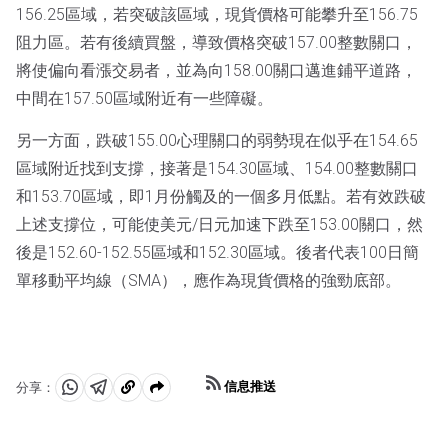
156.25區域，若突破該區域，現貨價格可能攀升至156.75
阻力區。若有後續買盤，導致價格突破157.00整數關口，
將使偏向看漲交易者，並為向158.00關口邁進鋪平道路，
中間在157.50區域附近有一些障礙。
另一方面，跌破155.00心理關口的弱勢現在似乎在154.65
區域附近找到支撐，接著是154.30區域、154.00整數關口
和153.70區域，即1月份觸及的一個多月低點。若有效跌破
上述支撐位，可能使美元/日元加速下跌至153.00關口，然
後是152.60-152.55區域和152.30區域。後者代表100日簡
單移動平均線（SMA），應作為現貨價格的強勁底部。
信息推送
分享：
分
分
複
享
享
製