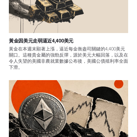
黃金因美元走弱逼近4,400美元
黃金在本週末顯著上漲，逼近每金衡盎司關鍵的4,400美元
關口。這種貴金屬的強勁反彈，源於美元大幅回落，以及在
令人失望的美國非農就業數據公布後，美國公債殖利率全面
下滑。