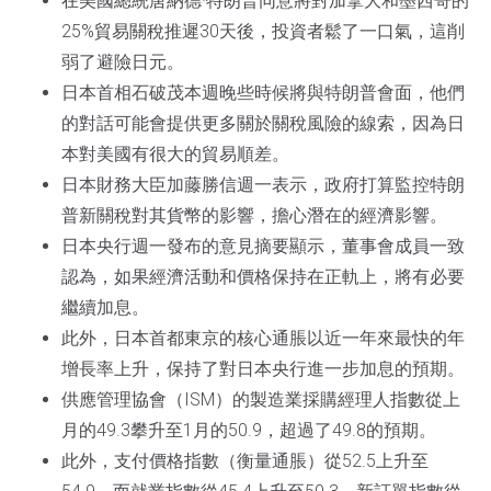
在美國總統唐納德·特朗普同意將對加拿大和墨西哥的
25%貿易關稅推遲30天後，投資者鬆了一口氣，這削
弱了避險日元。
日本首相石破茂本週晚些時候將與特朗普會面，他們
的對話可能會提供更多關於關稅風險的線索，因為日
本對美國有很大的貿易順差。
日本財務大臣加藤勝信週一表示，政府打算監控特朗
普新關稅對其貨幣的影響，擔心潛在的經濟影響。
日本央行週一發布的意見摘要顯示，董事會成員一致
認為，如果經濟活動和價格保持在正軌上，將有必要
繼續加息。
此外，日本首都東京的核心通脹以近一年來最快的年
增長率上升，保持了對日本央行進一步加息的預期。
供應管理協會（ISM）的製造業採購經理人指數從上
月的49.3攀升至1月的50.9，超過了49.8的預期。
此外，支付價格指數（衡量通脹）從52.5上升至