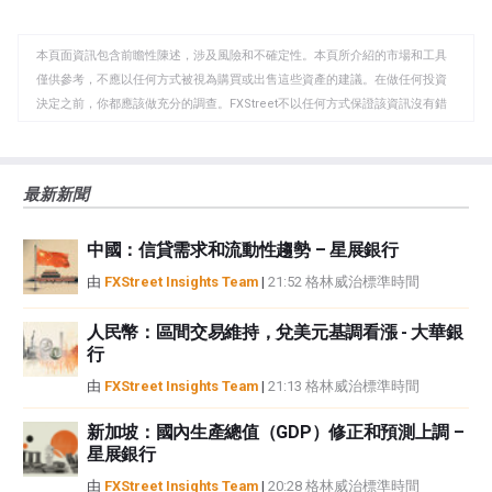
至
至
到
WhatsApp
Telegram
剪
本頁面資訊包含前瞻性陳述，涉及風險和不確定性。本頁所介紹的市場和工具
貼
僅供參考，不應以任何方式被視為購買或出售這些資產的建議。在做任何投資
板
決定之前，你都應該做充分的調查。FXStreet不以任何方式保證該資訊沒有錯
誤、錯誤或重大錯報。它也不保證這些資料是及時的。在公開市場投資涉及很
大的風險，包括損失全部或部分投資，以及精神上的痛苦。所有與投資有關的
風險、損失和成本，包括本金的全部損失，均由您負責。本文僅代表作者個人
最新新聞
觀點，並不代表FXStreet或其廣告商的官方政策或立場。作者不對本頁連結的
資訊負責。
中國：信貸需求和流動性趨勢 – 星展銀行
如果文章正文中沒有明確提到，在撰寫本文時，作者在本文中提到的任何股票
中都沒有頭寸，也沒有與文中提到的任何公司有業務關係。除了FXStreet，作
由
FXStreet Insights Team
|
21:52 格林威治標準時間
者沒有收到撰寫這篇文章的報酬。
FXStreet和作者不提供個性化的建議。作者對該資訊的準確性、完整性或適用
人民幣：區間交易維持，兌美元基調看漲 - 大華銀
性不作任何陳述。FXStreet和作者將不承擔任何錯誤，遺漏或任何損失，傷害
行
或損害由此資訊及其顯示或使用引起的。錯誤和遺漏除外。本文作者和
由
FXStreet Insights Team
|
21:13 格林威治標準時間
FXStreet並非註冊投資顧問，本文內容無意提供任何投資建議。
新加坡：國內生產總值（GDP）修正和預測上調 –
星展銀行
由
FXStreet Insights Team
|
20:28 格林威治標準時間