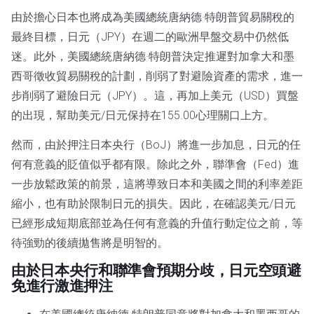
由於擔心日本也將成為美國總統唐納德·特朗普貿易關稅的
最終目標，日元（JPY）在週二的歐洲早盤交易中仍然低
迷。此外，美國總統唐納德·特朗普決定推遲對加拿大和墨
西哥徵收貿易關稅的計劃，削弱了對避險資產的需求，進一
步削弱了避險日元（JPY）。這，再加上美元（USD）買盤
的出現，幫助美元/日元保持在155.00心理關口上方。
然而，由於押注日本央行（BoJ）將進一步加息，日元的任
何有意義的貶值似乎都有限。除此之外，聯準會（Fed）進
一步放鬆政策的前景，這將導致日本和美國之間的利率差距
縮小，也有助於限制日元的損失。因此，在確認美元/日元
已經形成短期底部並為任何有意義的升值行動定位之前，等
待強勁的後續拋售將是明智的。
由於日本央行和聯準會預期分歧，日元空頭避
免進行激進押注