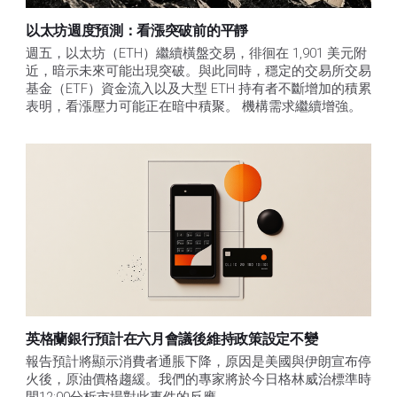
以太坊週度預測：看漲突破前的平靜
週五，以太坊（ETH）繼續橫盤交易，徘徊在 1,901 美元附
近，暗示未來可能出現突破。與此同時，穩定的交易所交易
基金（ETF）資金流入以及大型 ETH 持有者不斷增加的積累
表明，看漲壓力可能正在暗中積聚。 機構需求繼續增強。
英格蘭銀行預計在六月會議後維持政策設定不變
報告預計將顯示消費者通脹下降，原因是美國與伊朗宣布停
火後，原油價格趨緩。我們的專家將於今日格林威治標準時