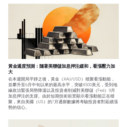
黃金週度預測：隨著美聯儲加息押注緩和，看漲壓力加
大
在本週開局平靜之後，黃金（XAU/USD）積聚看漲動能，
並攀升至6月中旬以來的最高水平，突破4300美元，受到地
緣政治緊張局勢降溫以及投資者削減對美聯儲（Fed）9月
加息押注的支撐。由於短期技術前景顯示看漲動能正在積
聚，來自美國（US）的7月通膨數據將考驗投資者對延續漲
勢的信心。 