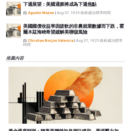
下週展望：美國通膨將成為下週焦點
由
Agustin Wazne
|
Aug 07, 19:35 格林威治標準時間
美國國債收益率因疲軟的非農就業數據而下跌，霍
爾木茲海峽希望緩解美聯儲風險
由
Christian Borjon Valencia
|
Aug 07, 19:25 格林威治標準
時間
推薦內容