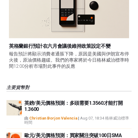
英格蘭銀行預計在六月會議後維持政策設定不變
報告預計將顯示消費者通脹下降，原因是美國與伊朗宣布停
火後，原油價格趨緩。我們的專家將於今日格林威治標準時
間12:00分析市場對此事件的反應
主要貨幣對
英鎊/美元價格預測：多頭需要1.3560才能打開
1.3600
由
Christian Borjon Valencia
|
Aug 07, 18:34 格林威治標準
時間
歐元/美元價格預測：買家關注突破100日SMA