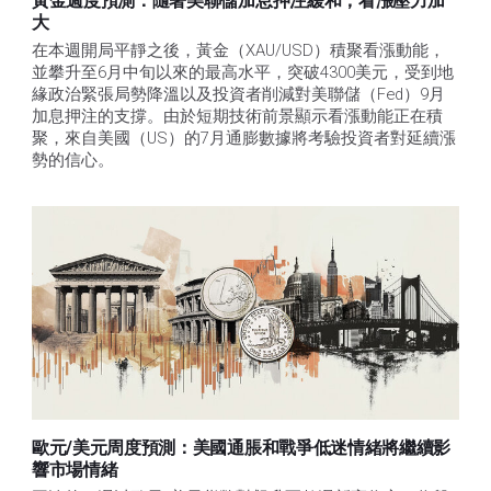
黃金週度預測：隨著美聯儲加息押注緩和，看漲壓力加
大
在本週開局平靜之後，黃金（XAU/USD）積聚看漲動能，
並攀升至6月中旬以來的最高水平，突破4300美元，受到地
緣政治緊張局勢降溫以及投資者削減對美聯儲（Fed）9月
加息押注的支撐。由於短期技術前景顯示看漲動能正在積
聚，來自美國（US）的7月通膨數據將考驗投資者對延續漲
勢的信心。 
歐元/美元周度預測：美國通脹和戰爭低迷情緒將繼續影
響市場情緒