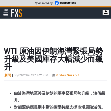
轉
至
FXStreet
MENU
主
顯
示
要
導
內
航
容
WTI 原油因伊朗海灣緊張局勢
升級及美國庫存大幅減少而飆
升
新聞
|
06/03/2026 13:14:21 GMT
| 由
Ghiles Guezout
由於海灣地區涉及伊朗的軍事緊張局勢升級，油價飆
升。
對能源供應長期中斷的擔憂持續支撐市場風險溢價。