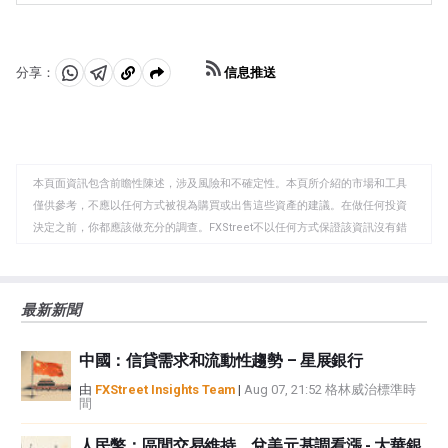
織，每年舉行兩次會議，共同決定成員國的生產配額。他
空氣汙染指數的報告每周二發布，環境影響評估報告於周
們的決定經常影響WTI原油價格。當歐佩克決定降低配額
二發布。它們的結果通常是相似的，75%的情況下誤差在
時，它可以收緊供應，推高油價。當歐佩克增加產量時，
1%以內。環境影響評估的數據被認為更可靠，因為它是一
它會產生相反的效果。「OPEC+」指的是一個擴大後的組
個政府機構。
信息推送
分享：
織，新增了10個非OPEC成員國，其中最引人註目的是俄
分
分
複
羅斯。
享
享
製
至
至
到
WhatsApp
Telegram
剪
本頁面資訊包含前瞻性陳述，涉及風險和不確定性。本頁所介紹的市場和工具
貼
僅供參考，不應以任何方式被視為購買或出售這些資產的建議。在做任何投資
板
決定之前，你都應該做充分的調查。FXStreet不以任何方式保證該資訊沒有錯
誤、錯誤或重大錯報。它也不保證這些資料是及時的。在公開市場投資涉及很
大的風險，包括損失全部或部分投資，以及精神上的痛苦。所有與投資有關的
風險、損失和成本，包括本金的全部損失，均由您負責。本文僅代表作者個人
最新新聞
觀點，並不代表FXStreet或其廣告商的官方政策或立場。作者不對本頁連結的
資訊負責。
中國：信貸需求和流動性趨勢 – 星展銀行
如果文章正文中沒有明確提到，在撰寫本文時，作者在本文中提到的任何股票
中都沒有頭寸，也沒有與文中提到的任何公司有業務關係。除了FXStreet，作
由
FXStreet Insights Team
|
Aug 07, 21:52 格林威治標準時
間
者沒有收到撰寫這篇文章的報酬。
FXStreet和作者不提供個性化的建議。作者對該資訊的準確性、完整性或適用
人民幣：區間交易維持，兌美元基調看漲 - 大華銀
性不作任何陳述。FXStreet和作者將不承擔任何錯誤，遺漏或任何損失，傷害