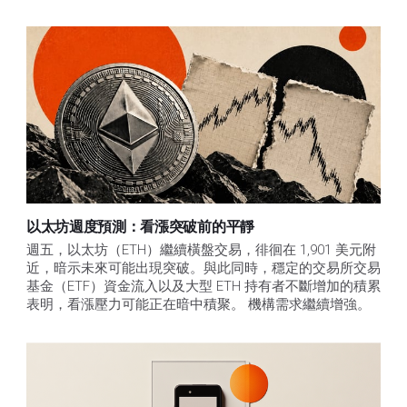
以太坊週度預測：看漲突破前的平靜
週五，以太坊（ETH）繼續橫盤交易，徘徊在 1,901 美元附
近，暗示未來可能出現突破。與此同時，穩定的交易所交易
基金（ETF）資金流入以及大型 ETH 持有者不斷增加的積累
表明，看漲壓力可能正在暗中積聚。 機構需求繼續增強。