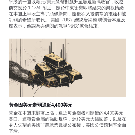
平淡的一週以歐元/美元貨幣對飆升至數週新高收官，收盤
前交投於 1.1560 附近。關於中東衝突即將結束的樂觀情緒
在本週上半段主導了頭條新聞，隨後卻又被慣常的拖延和被
削弱的希望所取代。 美國（US）總統唐納德-特朗普本週反
覆表示，他認為與伊朗的戰爭"很快"就會結束。
黃金因美元走弱逼近4,400美元
黃金在本週末顯著上漲，逼近每金衡盎司關鍵的4,400美元
關口。這種貴金屬的強勁反彈，源於美元大幅回落，以及在
令人失望的美國非農就業數據公布後，美國公債殖利率全面
下滑。