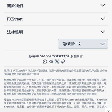
關於我們
FXStreet
法律聲明
繁體中文
版權©2026 FOREXSTREET S.L.版權所有
註釋: 本網頁上的所有信息隨時可能更改. 使用本網站的瀏覽者必須接受我們的用戶協議. 請仔細
閱讀我們的保密協議和合法聲明。
外匯保證金交易隱含巨大風險，可能不適合所有投資者。過高的杠桿作用可以使您獲利，當然
也可能會使您蒙受虧損。在決定進行外匯保證金交易之前，您應該謹慎考慮您的投資目的，經
驗等級和冒險欲望。在外匯保證金交易中，虧損的風險可能超過您最初的保證金資金，因此，
如果您不能承擔資金的損失，最好不要投資外匯。您應該明白與外匯交易相關聯的所有風險，
如果您有任何外匯保證金交易方面的問題，您應該咨詢與自己無利益關系的金融顧問。
發表在FXStreet的觀點僅代表撰稿者本人觀點，並不代表FXStreet或他組織的觀點。FXStreet
尚未驗證其準確性以及任何獨立作者的評論或聲明的事實依據：可能出現錯誤和遺漏現象。由
FXStreet、其雇員、合作夥伴或撰稿者提供給本站的任何觀點、新聞、研究、分析、價格或其
他信息，僅作為壹般的市場評論，並不構成投資建議。FXStreet將不會承擔任何損失或損害的