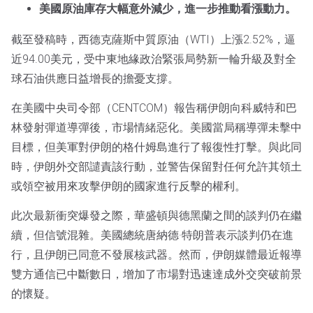
美國原油庫存大幅意外減少，進一步推動看漲動力。
截至發稿時，西德克薩斯中質原油（WTI）上漲2.52%，逼
近94.00美元，受中東地緣政治緊張局勢新一輪升級及對全
球石油供應日益增長的擔憂支撐。
在美國中央司令部（CENTCOM）報告稱伊朗向科威特和巴
林發射彈道導彈後，市場情緒惡化。美國當局稱導彈未擊中
目標，但美軍對伊朗的格什姆島進行了報復性打擊。與此同
時，伊朗外交部譴責該行動，並警告保留對任何允許其領土
或領空被用來攻擊伊朗的國家進行反擊的權利。
此次最新衝突爆發之際，華盛頓與德黑蘭之間的談判仍在繼
續，但信號混雜。美國總統唐納德·特朗普表示談判仍在進
行，且伊朗已同意不發展核武器。然而，伊朗媒體最近報導
雙方通信已中斷數日，增加了市場對迅速達成外交突破前景
的懷疑。