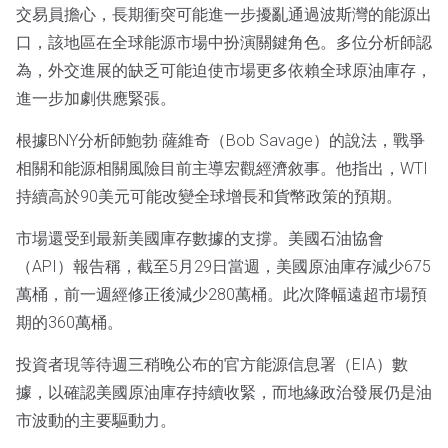
交易員擔心，長期衝突可能進一步擾亂通過波斯灣的能源出
口，該地區在全球能源市場中扮演關鍵角色。多位分析師認
為，外交進展的缺乏可能迫使市場更多依賴全球原油庫存，
進一步加劇供應緊張。
根據BNY分析師鮑勃·薩維奇（Bob Savage）的說法，戰爭
相關和能源相關風險目前主導宏觀經濟敘事。他指出，WTI
持續高於90美元可能改變全球增長和貨幣政策的預期。
市場還受到最新美國庫存數據的支撐。美國石油協會
（API）報告稱，截至5月29日當週，美國原油庫存減少675
萬桶，前一週經修正後減少280萬桶。此次降幅遠超市場預
期的360萬桶。
投資者現等待週三稍晚公布的官方能源信息署（EIA）數
據，以確認美國原油庫存持續收緊，而地緣政治發展仍是油
市波動的主要驅動力。