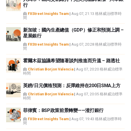
行
或損害由此資訊及其顯示或使用引起的。錯誤和遺漏除外。本文作者和
FXStreet並非註冊投資顧問，本文內容無意提供任何投資建議。
由
FXStreet Insights Team
|
Aug 07, 21:13 格林威治標準時
間
新加坡：國內生產總值（GDP）修正和預測上調 –
星展銀行
由
FXStreet Insights Team
|
Aug 07, 20:28 格林威治標準時
間
霍爾木茲協議希望隨著談判推進而升溫 – 路透社
由
Christian Borjon Valencia
|
Aug 07, 20:20 格林威治標準
時間
英鎊/日元價格預測：反彈維持在200日SMA上方
由
Christian Borjon Valencia
|
Aug 07, 20:05 格林威治標準
時間
菲律賓：BSP政策前景轉變——渣打銀行
由
FXStreet Insights Team
|
Aug 07, 19:43 格林威治標準時
間