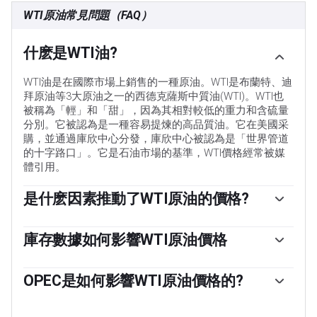
WTI原油常見問題（FAQ）
什麽是WTI油?
WTI油是在國際市場上銷售的一種原油。WTI是布蘭特、迪
拜原油等3大原油之一的西德克薩斯中質油(WTI)。WTI也
被稱為「輕」和「甜」，因為其相對較低的重力和含硫量
分別。它被認為是一種容易提煉的高品質油。它在美國采
購，並通過庫欣中心分發，庫欣中心被認為是「世界管道
的十字路口」。它是石油市場的基準，WTI價格經常被媒
體引用。
是什麽因素推動了WTI原油的價格?
與所有資產一樣，供需關系是WTI原油價格的關鍵驅動因
素。因此，全球增長可以成為需求增長的驅動力，反之亦
庫存數據如何影響WTI原油價格
然，導致全球增長疲軟。政治不穩定、戰爭和製裁可能會
美國石油協會(API)和能源信息署(EIA)發布的每周石油庫存
擾亂供應並影響價格。主要產油國組成的石油輸出國組織
報告影響著WTI原油的價格。庫存的變化反映了供需的波
OPEC是如何影響WTI原油價格的?
(OPEC)的決定是油價的另一個關鍵驅動因素。美元的價值
動。如果數據顯示庫存下降，則可能表明需求增加，從而
影響WTI原油的價格，因為石油主要以美元交易，因此美
歐佩克(石油輸出國組織)是由12個石油生產國組成的組
推高油價。庫存增加可以反映供應增加，從而壓低價格。
元疲軟可以使石油更便宜，反之亦然。