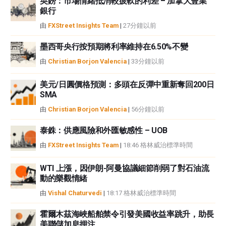
英鎊：市場情緒抵消較疲軟的利差 – 加拿大豐業
性不作任何陳述。FXStreet和作者將不承擔任何錯誤，遺漏或任何損失，傷害
銀行
或損害由此資訊及其顯示或使用引起的。錯誤和遺漏除外。本文作者和
由
FXStreet Insights Team
|
27分鐘以前
FXStreet並非註冊投資顧問，本文內容無意提供任何投資建議。
墨西哥央行按預期將利率維持在6.50%不變
由
Christian Borjon Valencia
|
33分鐘以前
美元/日圓價格預測：多頭在反彈中重新奪回200日
SMA
由
Christian Borjon Valencia
|
56分鐘以前
泰銖：供應風險和外匯敏感性 – UOB
由
FXStreet Insights Team
|
18:46 格林威治標準時間
WTI 上漲，因伊朗-阿曼協議細節削弱了對石油流
動的樂觀情緒
由
Vishal Chaturvedi
|
18:17 格林威治標準時間
霍爾木茲海峽船舶禁令引發美國收益率跳升，助長
美聯儲加息押注