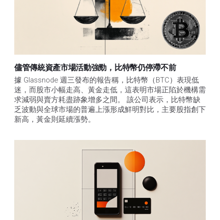
儘管傳統資產市場活動強勁，比特幣仍停滯不前
據 Glassnode 週三發布的報告稱，比特幣（BTC）表現低
迷，而股市小幅走高、黃金走低，這表明市場正陷於機構需
求減弱與賣方耗盡跡象增多之間。 該公司表示，比特幣缺
乏波動與全球市場的普遍上漲形成鮮明對比，主要股指創下
新高，黃金則延續漲勢。