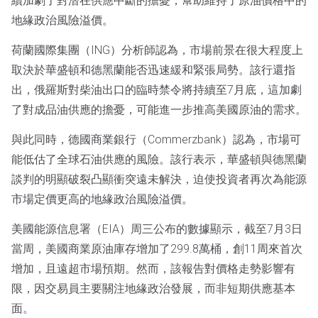
續加劇了對潛在供應中斷的擔憂，幫助維持了原油價格中的
地緣政治風險溢價。
荷蘭國際集團（ING）分析師認為，市場前景在很大程度上
取決於華盛頓和德黑蘭能否迅速緩和緊張局勢。該行還指
出，俄羅斯對柴油出口的臨時禁令將持續至7月底，這加劇
了對成品油供應的擔憂，可能進一步推高美國原油的需求。
與此同時，德國商業銀行（Commerzbank）認為，市場可
能低估了全球石油供應的風險。該行表示，華盛頓與德黑蘭
談判的明顯破裂凸顯衝突遠未解決，迫使投資者再次為能源
市場定價更高的地緣政治風險溢價。
美國能源信息署（EIA）周三公布的數據顯示，截至7月3日
當周，美國商業原油庫存增加了299.8萬桶，創11周來首次
增加，且遠超市場預期。然而，該報告對價格走勢影響有
限，因交易員主要關注地緣政治發展，而非短期供應基本
面。