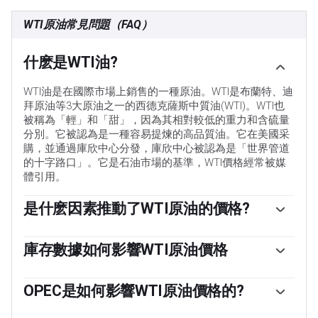
WTI原油常見問題（FAQ）
什麽是WTI油?
WTI油是在國際市場上銷售的一種原油。WTI是布蘭特、迪
拜原油等3大原油之一的西德克薩斯中質油(WTI)。WTI也
被稱為「輕」和「甜」，因為其相對較低的重力和含硫量
分別。它被認為是一種容易提煉的高品質油。它在美國采
購，並通過庫欣中心分發，庫欣中心被認為是「世界管道
的十字路口」。它是石油市場的基準，WTI價格經常被媒
體引用。
是什麽因素推動了WTI原油的價格?
與所有資產一樣，供需關系是WTI原油價格的關鍵驅動因
素。因此，全球增長可以成為需求增長的驅動力，反之亦
庫存數據如何影響WTI原油價格
然，導致全球增長疲軟。政治不穩定、戰爭和製裁可能會
美國石油協會(API)和能源信息署(EIA)發布的每周石油庫存
擾亂供應並影響價格。主要產油國組成的石油輸出國組織
報告影響著WTI原油的價格。庫存的變化反映了供需的波
OPEC是如何影響WTI原油價格的?
(OPEC)的決定是油價的另一個關鍵驅動因素。美元的價值
動。如果數據顯示庫存下降，則可能表明需求增加，從而
影響WTI原油的價格，因為石油主要以美元交易，因此美
歐佩克(石油輸出國組織)是由12個石油生產國組成的組
推高油價。庫存增加可以反映供應增加，從而壓低價格。
元疲軟可以使石油更便宜，反之亦然。