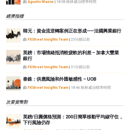
由
Agustin Wazne
|
18:08 格林威治標準時間
經濟指標
韓元：資金流逆轉案例正在形成——法國興業銀行
由
FXStreet Insights Team
|
23分鐘以前
英鎊：市場情緒抵消較疲軟的利差 – 加拿大豐業
銀行
由
FXStreet Insights Team
|
31分鐘以前
泰銖：供應風險和外匯敏感性 – UOB
由
FXStreet Insights Team
|
18:46 格林威治標準時間
次要貨幣對
英鎊/日圓價格預測：200日簡單移動平均線守住，
下行風險仍存