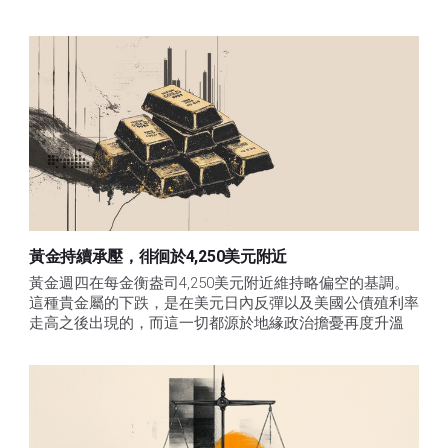
黃金持續承壓，徘徊於4,250美元附近
黃金週四在每金衡盎司4,250美元附近維持略偏空的基調。
這種貴金屬的下跌，是在美元日內反彈以及美國公債殖利率
走高之後出現的，而這一切都源於地緣政治擔憂再度升溫