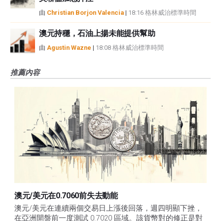
由
Christian Borjon Valencia
|
18:16 格林威治標準時間
澳元持穩，石油上揚未能提供幫助
由
Agustin Wazne
|
18:08 格林威治標準時間
推薦內容
澳元/美元在0.7060前失去動能
澳元/美元在連續兩個交易日上漲後回落，週四明顯下挫，
在亞洲開盤前一度測試 0.7020 區域。該貨幣對的修正是對