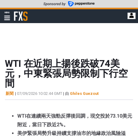
轉
至
FXStreet
MENU
主
顯
示
要
導
內
航
容
WTI 在近期上揚後跌破74美
元，中東緊張局勢限制下行空
間
新聞
|
07/09/2026 10:02:44 GMT
| 由
Ghiles Guezout
WTI在連續兩天強勁反彈後回調，現交投於73.10美元
附近，當日下跌近2%。
美伊緊張局勢升級持續支撐油市的地緣政治風險溢