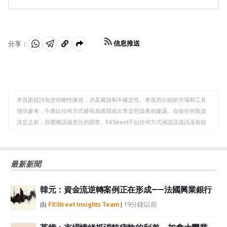
織，每年舉行兩次會議，共同決定成員國的生產配額。他
空氣汙染指數的報告每周二發布，環境影響評估報告於周
們的決定經常影響WTI原油價格。當歐佩克決定降低配額
二發布。它們的結果通常是相似的，75%的情況下誤差在
時，它可以收緊供應，推高油價。當歐佩克增加產量時，
1%以內。環境影響評估的數據被認為更可靠，因為它是一
它會產生相反的效果。「OPEC+」指的是一個擴大後的組
個政府機構。
信息推送
分享：
織，新增了10個非OPEC成員國，其中最引人註目的是俄
分
分
複
羅斯。
享
享
製
至
至
到
WhatsApp
Telegram
剪
本頁面資訊包含前瞻性陳述，涉及風險和不確定性。本頁所介紹的市場和工具
貼
僅供參考，不應以任何方式被視為購買或出售這些資產的建議。在做任何投資
板
決定之前，你都應該做充分的調查。FXStreet不以任何方式保證該資訊沒有錯
誤、錯誤或重大錯報。它也不保證這些資料是及時的。在公開市場投資涉及很
大的風險，包括損失全部或部分投資，以及精神上的痛苦。所有與投資有關的
風險、損失和成本，包括本金的全部損失，均由您負責。本文僅代表作者個人
最新新聞
觀點，並不代表FXStreet或其廣告商的官方政策或立場。作者不對本頁連結的
資訊負責。
韓元：資金流逆轉案例正在形成——法國興業銀行
如果文章正文中沒有明確提到，在撰寫本文時，作者在本文中提到的任何股票
中都沒有頭寸，也沒有與文中提到的任何公司有業務關係。除了FXStreet，作
由
FXStreet Insights Team
|
19分鐘以前
者沒有收到撰寫這篇文章的報酬。
FXStreet和作者不提供個性化的建議。作者對該資訊的準確性、完整性或適用