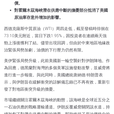
價。
對霍爾木茲海峽潛在供應中斷的擔憂部分抵消了美國
原油庫存意外增加的影響。
西德克薩斯中質原油（WTI）周四走低，截至發稿時徘徊在
73.10美元附近，當日下跌1.95%，因投資者在連續兩天強
勁上漲後獲利了結。儘管出現回調，但由於中東地區地緣政
治緊張局勢加劇，油價的下行壓力仍然有限。
美伊緊張局勢升級，此前美國新一輪空襲針對伊朗陣地。作
為回應，德黑蘭對海灣的多個美軍設施發動攻擊，並威脅將
進行進一步報復。與此同時，美國總統唐納德·特朗普表
示，與伊朗旨在緩解衝突的諒解備忘錄已不再有效，重新引
發了對地區衝突升級的擔憂。
市場繼續關注霍爾木茲海峽的動態，該海峽是全球近五分之
一石油供應的戰略運輸通道。伊朗反覆威脅關閉該水道，持