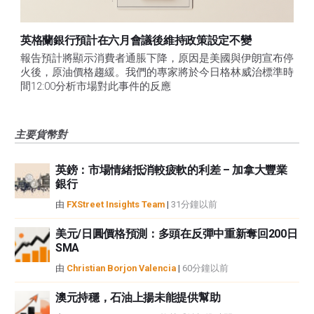
英格蘭銀行預計在六月會議後維持政策設定不變
報告預計將顯示消費者通脹下降，原因是美國與伊朗宣布停
火後，原油價格趨緩。我們的專家將於今日格林威治標準時
間12:00分析市場對此事件的反應
主要貨幣對
英鎊：市場情緒抵消較疲軟的利差 – 加拿大豐業
銀行
由
FXStreet Insights Team
|
31分鐘以前
美元/日圓價格預測：多頭在反彈中重新奪回200日
SMA
由
Christian Borjon Valencia
|
60分鐘以前
澳元持穩，石油上揚未能提供幫助