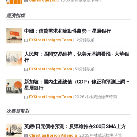
由
Ghiles Guezout
|
16:05 格林威治標準時間
經濟指標
中國：信貸需求和流動性趨勢 – 星展銀行
由
FXStreet Insights Team
|
12分鐘以前
人民幣：區間交易維持，兌美元基調看漲 - 大華銀
行
由
FXStreet Insights Team
|
50分鐘以前
新加坡：國內生產總值（GDP）修正和預測上調 –
星展銀行
由
FXStreet Insights Team
|
20:28 格林威治標準時間
次要貨幣對
英鎊/日元價格預測：反彈維持在200日SMA上方
由
Christian Borjon Valencia
|
20:05 格林威治標準時間