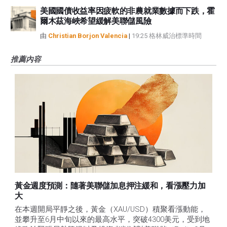
美國國債收益率因疲軟的非農就業數據而下跌，霍
爾木茲海峽希望緩解美聯儲風險
由
Christian Borjon Valencia
|
19:25 格林威治標準時間
推薦內容
黃金週度預測：隨著美聯儲加息押注緩和，看漲壓力加
大
在本週開局平靜之後，黃金（XAU/USD）積聚看漲動能，
並攀升至6月中旬以來的最高水平，突破4300美元，受到地