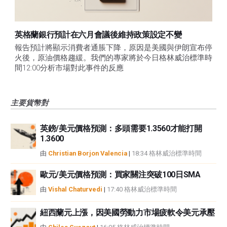
英格蘭銀行預計在六月會議後維持政策設定不變
報告預計將顯示消費者通脹下降，原因是美國與伊朗宣布停
火後，原油價格趨緩。我們的專家將於今日格林威治標準時
間12:00分析市場對此事件的反應
主要貨幣對
英鎊/美元價格預測：多頭需要1.3560才能打開
1.3600
由
Christian Borjon Valencia
|
18:34 格林威治標準時間
歐元/美元價格預測：買家關注突破100日SMA
由
Vishal Chaturvedi
|
17:40 格林威治標準時間
紐西蘭元上漲，因美國勞動力市場疲軟令美元承壓