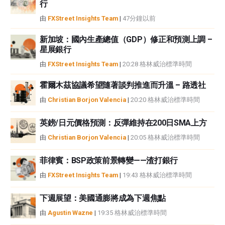
行
或損害由此資訊及其顯示或使用引起的。錯誤和遺漏除外。本文作者和
由
FXStreet Insights Team
|
47分鐘以前
FXStreet並非註冊投資顧問，本文內容無意提供任何投資建議。
新加坡：國內生產總值（GDP）修正和預測上調 –
星展銀行
由
FXStreet Insights Team
|
20:28 格林威治標準時間
霍爾木茲協議希望隨著談判推進而升溫 – 路透社
由
Christian Borjon Valencia
|
20:20 格林威治標準時間
英鎊/日元價格預測：反彈維持在200日SMA上方
由
Christian Borjon Valencia
|
20:05 格林威治標準時間
菲律賓：BSP政策前景轉變——渣打銀行
由
FXStreet Insights Team
|
19:43 格林威治標準時間
下週展望：美國通膨將成為下週焦點
由
Agustin Wazne
|
19:35 格林威治標準時間