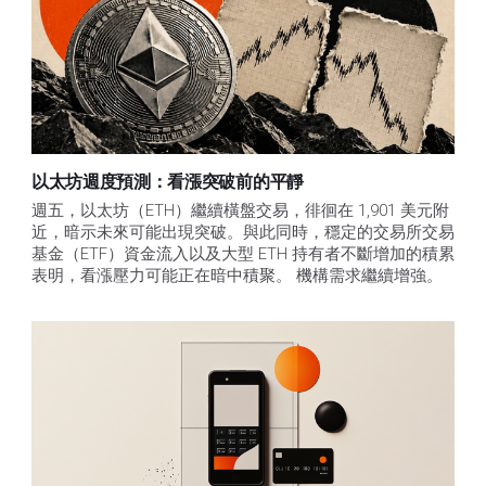
以太坊週度預測：看漲突破前的平靜
週五，以太坊（ETH）繼續橫盤交易，徘徊在 1,901 美元附
近，暗示未來可能出現突破。與此同時，穩定的交易所交易
基金（ETF）資金流入以及大型 ETH 持有者不斷增加的積累
表明，看漲壓力可能正在暗中積聚。 機構需求繼續增強。