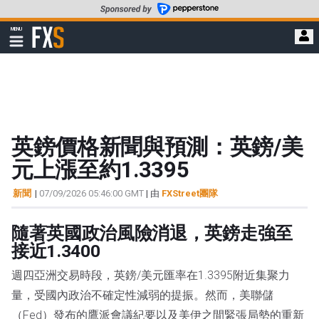
轉
至
FXStreet
MENU
主
顯
示
要
導
內
航
容
英鎊價格新聞與預測：英鎊/美
元上漲至約1.3395
新聞
|
07/09/2026 05:46:00 GMT
| 由
FXStreet團隊
隨著英國政治風險消退，英鎊走強至
接近1.3400
週四亞洲交易時段，英鎊/美元匯率在1.3395附近集聚力
量，受國內政治不確定性減弱的提振。然而，美聯儲
（Fed）發布的鷹派會議紀要以及美伊之間緊張局勢的重新