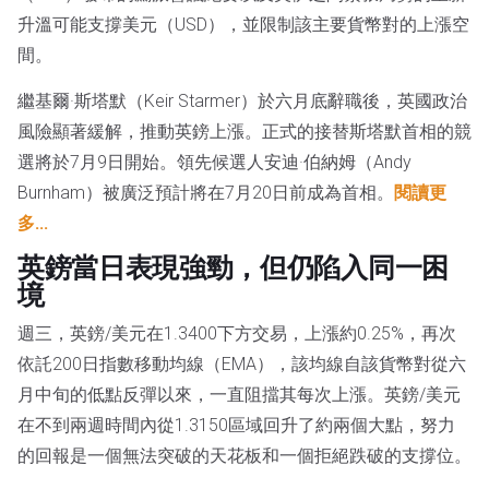
升溫可能支撐美元（USD），並限制該主要貨幣對的上漲空
間。
繼基爾·斯塔默（Keir Starmer）於六月底辭職後，英國政治
風險顯著緩解，推動英鎊上漲。正式的接替斯塔默首相的競
選將於7月9日開始。領先候選人安迪·伯納姆（Andy
Burnham）被廣泛預計將在7月20日前成為首相。
閱讀更
多...
英鎊當日表現強勁，但仍陷入同一困
境
週三，英鎊/美元在1.3400下方交易，上漲約0.25%，再次
依託200日指數移動均線（EMA），該均線自該貨幣對從六
月中旬的低點反彈以來，一直阻擋其每次上漲。英鎊/美元
在不到兩週時間內從1.3150區域回升了約兩個大點，努力
的回報是一個無法突破的天花板和一個拒絕跌破的支撐位。