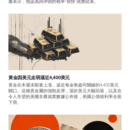
覆表示，他認為與伊朗的戰爭"很快"就會結束。
黃金因美元走弱逼近4,400美元
黃金在本週末顯著上漲，逼近每金衡盎司關鍵的4,400美元
關口。這種貴金屬的強勁反彈，源於美元大幅回落，以及在
令人失望的美國非農就業數據公布後，美國公債殖利率全面
下滑。