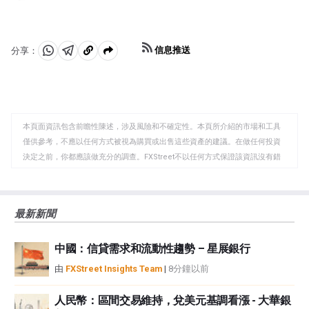
信息推送
分享：
分
分
複
享
享
製
至
至
到
WhatsApp
Telegram
剪
本頁面資訊包含前瞻性陳述，涉及風險和不確定性。本頁所介紹的市場和工具
貼
僅供參考，不應以任何方式被視為購買或出售這些資產的建議。在做任何投資
板
決定之前，你都應該做充分的調查。FXStreet不以任何方式保證該資訊沒有錯
誤、錯誤或重大錯報。它也不保證這些資料是及時的。在公開市場投資涉及很
大的風險，包括損失全部或部分投資，以及精神上的痛苦。所有與投資有關的
風險、損失和成本，包括本金的全部損失，均由您負責。本文僅代表作者個人
最新新聞
觀點，並不代表FXStreet或其廣告商的官方政策或立場。作者不對本頁連結的
資訊負責。
中國：信貸需求和流動性趨勢 – 星展銀行
如果文章正文中沒有明確提到，在撰寫本文時，作者在本文中提到的任何股票
中都沒有頭寸，也沒有與文中提到的任何公司有業務關係。除了FXStreet，作
由
FXStreet Insights Team
|
8分鐘以前
者沒有收到撰寫這篇文章的報酬。
FXStreet和作者不提供個性化的建議。作者對該資訊的準確性、完整性或適用
人民幣：區間交易維持，兌美元基調看漲 - 大華銀
性不作任何陳述。FXStreet和作者將不承擔任何錯誤，遺漏或任何損失，傷害