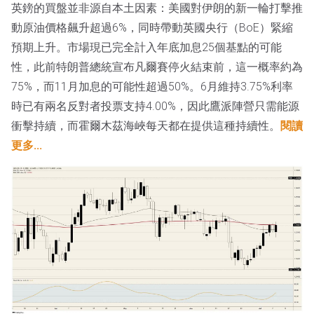
英鎊的買盤並非源自本土因素：美國對伊朗的新一輪打擊推
動原油價格飆升超過6%，同時帶動英國央行（BoE）緊縮
預期上升。市場現已完全計入年底加息25個基點的可能
性，此前特朗普總統宣布凡爾賽停火結束前，這一概率約為
75%，而11月加息的可能性超過50%。6月維持3.75%利率
時已有兩名反對者投票支持4.00%，因此鷹派陣營只需能源
衝擊持續，而霍爾木茲海峽每天都在提供這種持續性。
閱讀
更多...