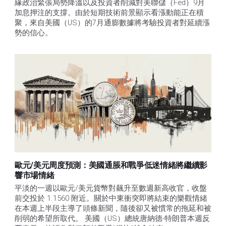
緣政治緊張局勢降溫以及投資者削減對美聯儲（Fed）9月
加息押注的支撐。由於短期技術前景顯示看漲動能正在積
聚，來自美國（US）的7月通膨數據將考驗投資者對延續漲
勢的信心。 
歐元/美元周度預測：美國通脹和戰爭低迷情緒將繼續影
響市場情緒
平淡的一週以歐元/美元貨幣對飆升至數週新高收官，收盤
前交投於 1.1560 附近。關於中東衝突即將結束的樂觀情緒
在本週上半段主導了頭條新聞，隨後卻又被慣常的拖延和被
削弱的希望所取代。 美國（US）總統唐納德-特朗普本週反